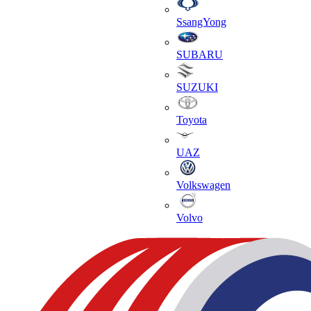
SsangYong
SUBARU
SUZUKI
Toyota
UAZ
Volkswagen
Volvo