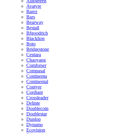
Autogreen
Avatyre
Barez
Bars
Bearway
Bestall
Bfgoodrich
Blacklion
Boto
Bridgestone
Centara
Chaoyang
Comforser
Compasal
Continenta
Continental
Contyre
Cordiant
Crossleader
Delinte
Doublecoin
Doublestar
Dunlop
Dynamo
Ecovision