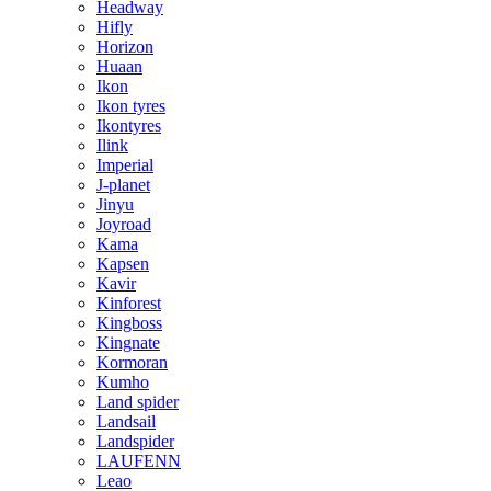
Headway
Hifly
Horizon
Huaan
Ikon
Ikon tyres
Ikontyres
Ilink
Imperial
J-planet
Jinyu
Joyroad
Kama
Kapsen
Kavir
Kinforest
Kingboss
Kingnate
Kormoran
Kumho
Land spider
Landsail
Landspider
LAUFENN
Leao