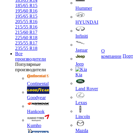
185/65 R14
185/65 R15
Hummer
195/60 R16
195/65 R15
205/55 R16
HYUNDAI
215/55 R16
215/60 R17
Infiniti
225/60 R18
235/55 R17
235/55 R18
Jaguar
О
Все
Порт
компании
производители
Jeep
Популярные
производители
Kia
Continental
Land Rover
Goodyear
Lexus
Hankook
Lincoln
Kumho
Mazda