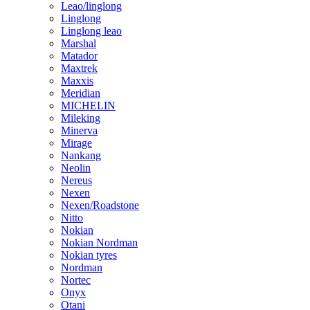
Leao/linglong
Linglong
Linglong leao
Marshal
Matador
Maxtrek
Maxxis
Meridian
MICHELIN
Mileking
Minerva
Mirage
Nankang
Neolin
Nereus
Nexen
Nexen/Roadstone
Nitto
Nokian
Nokian Nordman
Nokian tyres
Nordman
Nortec
Onyx
Otani