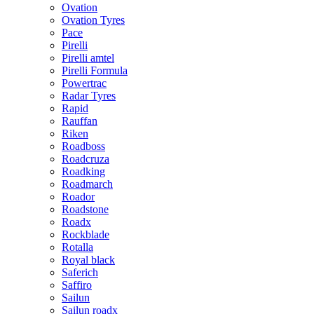
Ovation
Ovation Tyres
Pace
Pirelli
Pirelli amtel
Pirelli Formula
Powertrac
Radar Tyres
Rapid
Rauffan
Riken
Roadboss
Roadcruza
Roadking
Roadmarch
Roador
Roadstone
Roadx
Rockblade
Rotalla
Royal black
Saferich
Saffiro
Sailun
Sailun roadx