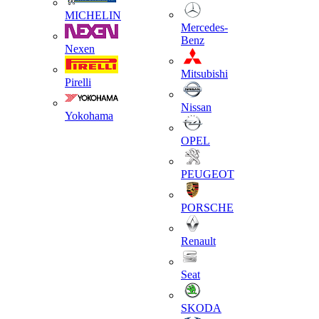
MICHELIN
Mercedes-
Benz
Nexen
Mitsubishi
Pirelli
Nissan
Yokohama
OPEL
PEUGEOT
PORSCHE
Renault
Seat
SKODA