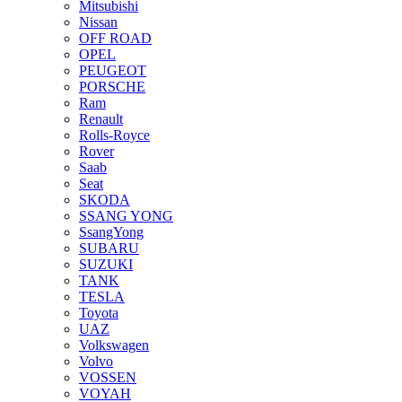
Mitsubishi
Nissan
OFF ROAD
OPEL
PEUGEOT
PORSCHE
Ram
Renault
Rolls-Royce
Rover
Saab
Seat
SKODA
SSANG YONG
SsangYong
SUBARU
SUZUKI
TANK
TESLA
Toyota
UAZ
Volkswagen
Volvo
VOSSEN
VOYAH