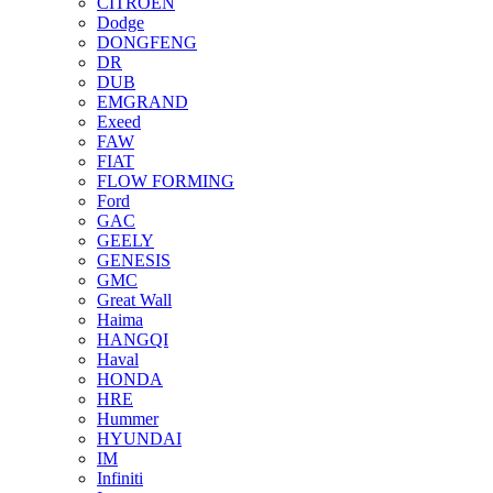
CITROEN
Dodge
DONGFENG
DR
DUB
EMGRAND
Exeed
FAW
FIAT
FLOW FORMING
Ford
GAC
GEELY
GENESIS
GMC
Great Wall
Haima
HANGQI
Haval
HONDA
HRE
Hummer
HYUNDAI
IM
Infiniti