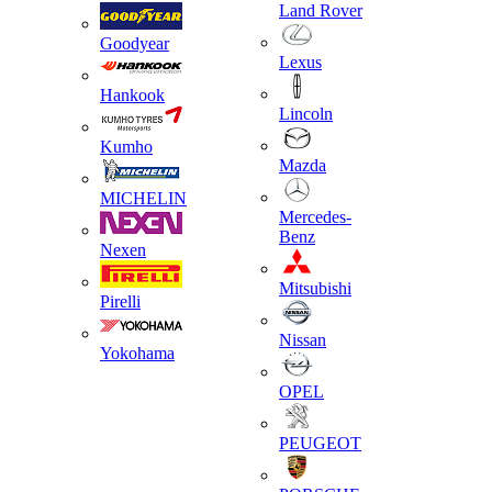
Land Rover
Goodyear
Lexus
Hankook
Lincoln
Kumho
Mazda
MICHELIN
Mercedes-
Benz
Nexen
Mitsubishi
Pirelli
Nissan
Yokohama
OPEL
PEUGEOT