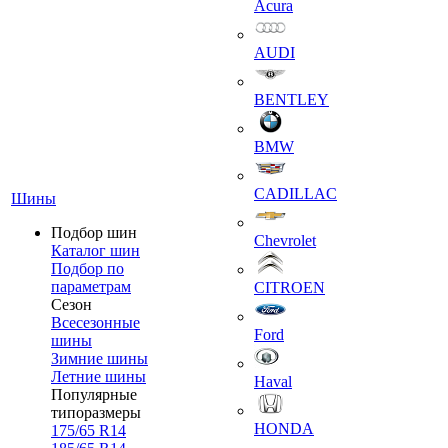
Acura
AUDI
BENTLEY
BMW
CADILLAC
Шины
Подбор шин
Chevrolet
Каталог шин
Подбор по
параметрам
CITROEN
Сезон
Всесезонные
Ford
шины
Зимние шины
Летние шины
Haval
Популярные
типоразмеры
HONDA
175/65 R14