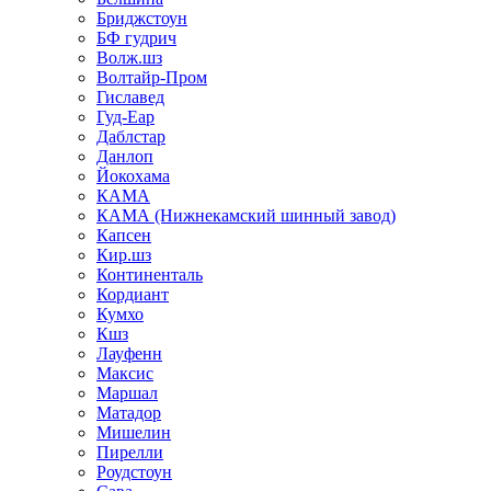
Бриджстоун
БФ гудрич
Волж.шз
Волтайр-Пром
Гиславед
Гуд-Еар
Даблстар
Данлоп
Йокохама
КАМА
КАМА (Нижнекамский шинный завод)
Капсен
Кир.шз
Континенталь
Кордиант
Кумхо
Кшз
Лауфенн
Максис
Маршал
Матадор
Мишелин
Пирелли
Роудстоун