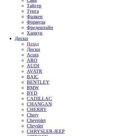
Сава
Тайгер
Тунга
Фалкен
Формула
Фредештайн
Ханкук
Диски
Назад
Диски
Acura
ARO
AUDI
AVATR
BAIC
BENTLEY
BMW
BYD
CADILLAC
CHANGAN
CHERRY
Chery
Chevrolet
Chrysler
CHRYSLER-JEEP