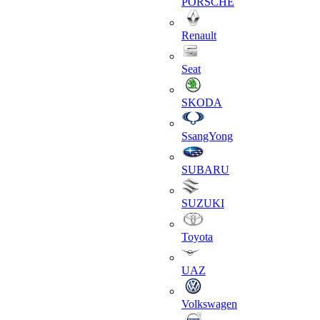
PORSCHE
Renault
Seat
SKODA
SsangYong
SUBARU
SUZUKI
Toyota
UAZ
Volkswagen