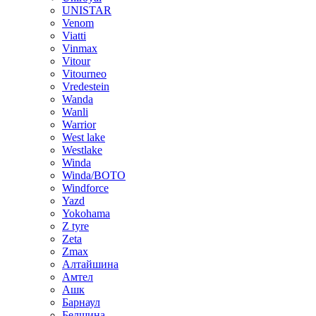
UNISTAR
Venom
Viatti
Vinmax
Vitour
Vitourneo
Vredestein
Wanda
Wanli
Warrior
West lake
Westlake
Winda
Winda/BOTO
Windforce
Yazd
Yokohama
Z tyre
Zeta
Zmax
Алтайшина
Амтел
Ашк
Барнаул
Белшина