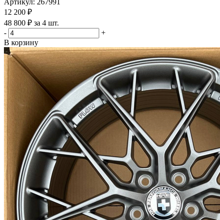
Артикул: 267991
12 200
₽
48 800 ₽ за 4 шт.
-
+
В корзину