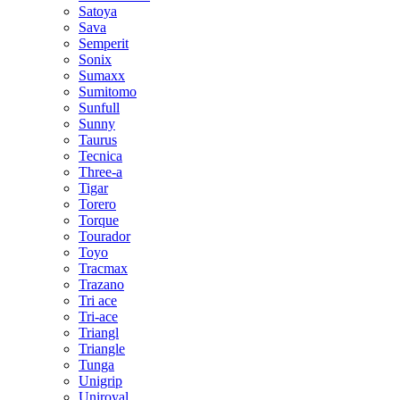
Satoya
Sava
Semperit
Sonix
Sumaxx
Sumitomo
Sunfull
Sunny
Taurus
Tecnica
Three-a
Tigar
Torero
Torque
Tourador
Toyo
Tracmax
Trazano
Tri ace
Tri-ace
Triangl
Triangle
Tunga
Unigrip
Uniroyal