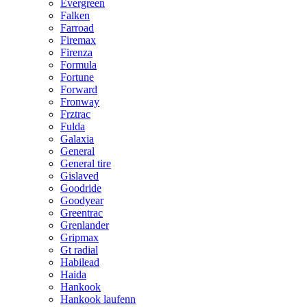
Evergreen
Falken
Farroad
Firemax
Firenza
Formula
Fortune
Forward
Fronway
Frztrac
Fulda
Galaxia
General
General tire
Gislaved
Goodride
Goodyear
Greentrac
Grenlander
Gripmax
Gt radial
Habilead
Haida
Hankook
Hankook laufenn