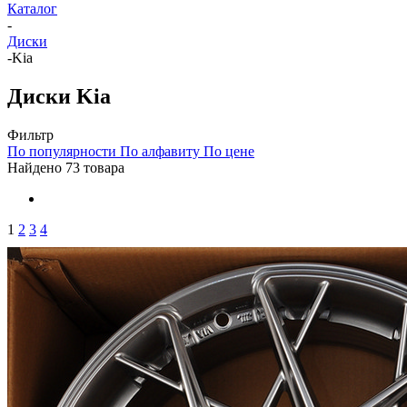
Каталог
-
Диски
-
Kia
Диски Kia
Фильтр
По популярности
По алфавиту
По цене
Найдено 73 товара
1
2
3
4