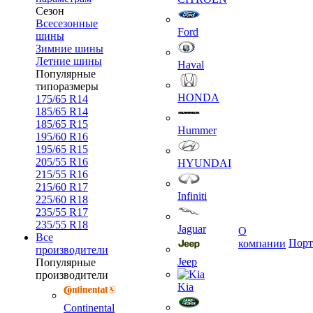
Сезон
Всесезонные
Ford
шины
Зимние шины
Летние шины
Haval
Популярные
типоразмеры
HONDA
175/65 R14
185/65 R14
185/65 R15
Hummer
195/60 R16
195/65 R15
205/55 R16
HYUNDAI
215/55 R16
215/60 R17
Infiniti
225/60 R18
235/55 R17
235/55 R18
Jaguar
О
Все
Порт
компании
производители
Jeep
Популярные
производители
Kia
Continental