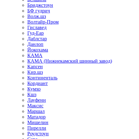
Бриджстоун
БФ гудрич
Волж.шз
Волтайр-Пром
Гиславед
Гуд-Еар
Даблстар
Данлоп
Йокохама
КАМА
КАМА (Нижнекамский шинный завод)
Капсен
Кир.шз
Континенталь
Кордиант
Кумхо
Кшз
Лауфенн
Максис
Маршал
Матадор
Мишелин
Пирелли
Роудстоун