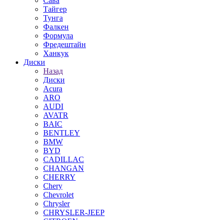
Сава
Тайгер
Тунга
Фалкен
Формула
Фредештайн
Ханкук
Диски
Назад
Диски
Acura
ARO
AUDI
AVATR
BAIC
BENTLEY
BMW
BYD
CADILLAC
CHANGAN
CHERRY
Chery
Chevrolet
Chrysler
CHRYSLER-JEEP