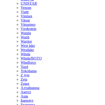
UNISTAR
Venom
Viatti
Vinmax
Vitour
Vitourneo
Vredestein
Wanda
Wanli
Warrior
West lake
Westlake
Winda
Winda/BOTO
Windforce
Yazd
Yokohama
Z tyre
Zeta
Zmax
Алтайшина
Амтел
Ашк
Барнаул
Белшина