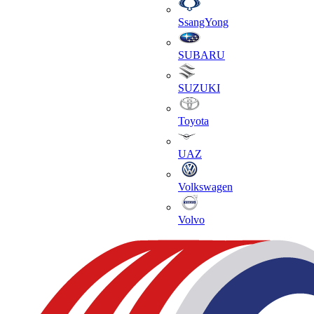
SsangYong
SUBARU
SUZUKI
Toyota
UAZ
Volkswagen
Volvo