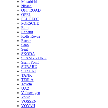
Mitsubishi
Nissan
OFF ROAD
OPEL
PEUGEOT
PORSCHE
Ram
Renault
Rolls-Royce
Rover
Saab
Seat
SKODA
SSANG YONG
SsangYong
SUBARU
SUZUKI
TANK
TESLA
Toyota
UAZ
Volkswagen
Volvo
VOSSEN
VOYAH