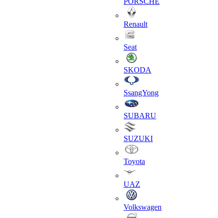
PORSCHE
Renault
Seat
SKODA
SsangYong
SUBARU
SUZUKI
Toyota
UAZ
Volkswagen