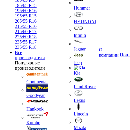
185/65 R14
185/65 R15
Hummer
195/60 R16
195/65 R15
205/55 R16
HYUNDAI
215/55 R16
215/60 R17
Infiniti
225/60 R18
235/55 R17
235/55 R18
Jaguar
О
Все
Порт
компании
производители
Jeep
Популярные
производители
Kia
Continental
Land Rover
Goodyear
Lexus
Hankook
Lincoln
Kumho
Mazda