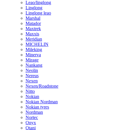
Leao/linglong
Linglong
Linglong leao
Marshal
Matador
Maxtrek
Maxxis
Meridian
MICHELIN
Mileking
Minerva
Mirage
Nankang
Neolin
Nereus
Nexen
Nexen/Roadstone
Nitto
Nokian
Nokian Nordman
Nokian tyres
Nordman
Nortec
Onyx
Otani