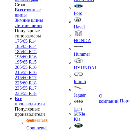
Сезон
Всесезонные
Ford
шины
Зимние шины
Летние шины
Haval
Популярные
типоразмеры
HONDA
175/65 R14
185/65 R14
185/65 R15
Hummer
195/60 R16
195/65 R15
205/55 R16
HYUNDAI
215/55 R16
215/60 R17
Infiniti
225/60 R18
235/55 R17
235/55 R18
Jaguar
О
Все
Порт
компании
производители
Jeep
Популярные
производители
Kia
Continental