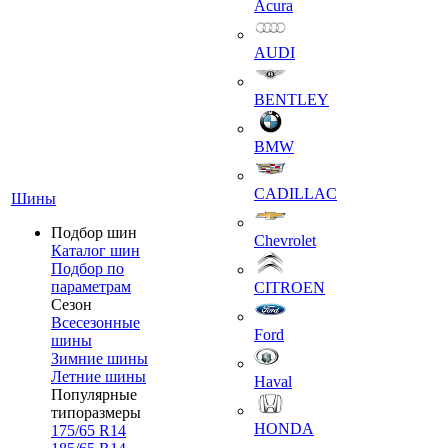
Acura
AUDI
BENTLEY
BMW
CADILLAC
Шины
Подбор шин
Chevrolet
Каталог шин
Подбор по
параметрам
CITROEN
Сезон
Всесезонные
Ford
шины
Зимние шины
Летние шины
Haval
Популярные
типоразмеры
HONDA
175/65 R14