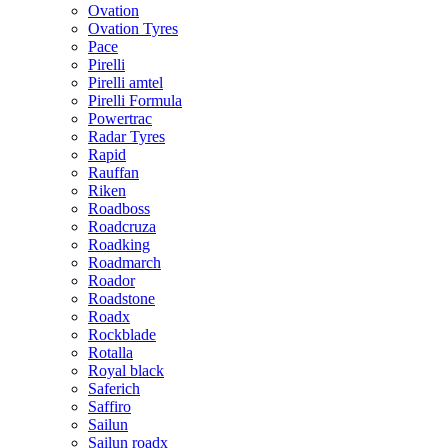
Ovation
Ovation Tyres
Pace
Pirelli
Pirelli amtel
Pirelli Formula
Powertrac
Radar Tyres
Rapid
Rauffan
Riken
Roadboss
Roadcruza
Roadking
Roadmarch
Roador
Roadstone
Roadx
Rockblade
Rotalla
Royal black
Saferich
Saffiro
Sailun
Sailun roadx