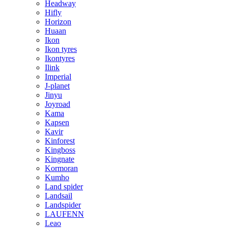
Headway
Hifly
Horizon
Huaan
Ikon
Ikon tyres
Ikontyres
Ilink
Imperial
J-planet
Jinyu
Joyroad
Kama
Kapsen
Kavir
Kinforest
Kingboss
Kingnate
Kormoran
Kumho
Land spider
Landsail
Landspider
LAUFENN
Leao