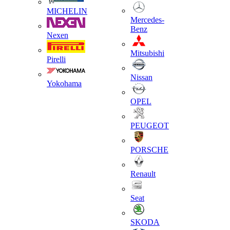
MICHELIN
Mercedes-
Benz
Nexen
Mitsubishi
Pirelli
Nissan
Yokohama
OPEL
PEUGEOT
PORSCHE
Renault
Seat
SKODA