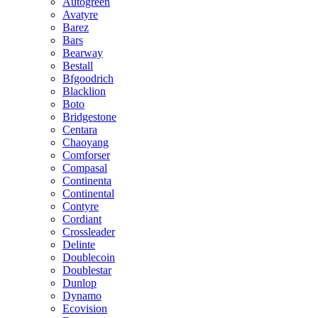
Autogreen
Avatyre
Barez
Bars
Bearway
Bestall
Bfgoodrich
Blacklion
Boto
Bridgestone
Centara
Chaoyang
Comforser
Compasal
Continenta
Continental
Contyre
Cordiant
Crossleader
Delinte
Doublecoin
Doublestar
Dunlop
Dynamo
Ecovision