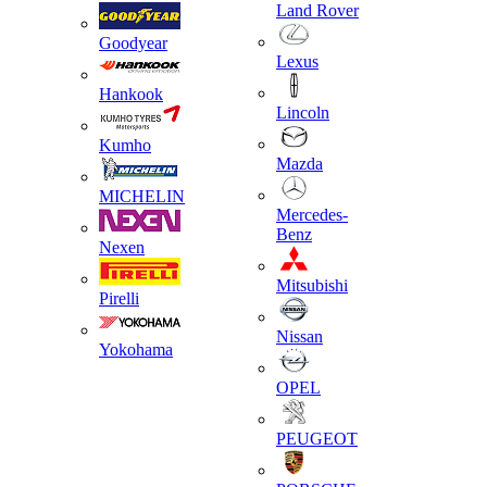
Land Rover
Goodyear
Lexus
Hankook
Lincoln
Kumho
Mazda
MICHELIN
Mercedes-
Benz
Nexen
Mitsubishi
Pirelli
Nissan
Yokohama
OPEL
PEUGEOT