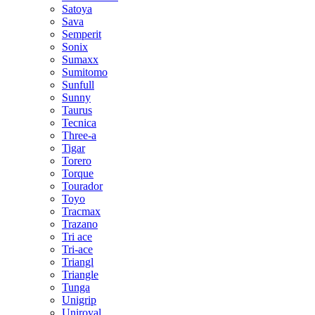
Satoya
Sava
Semperit
Sonix
Sumaxx
Sumitomo
Sunfull
Sunny
Taurus
Tecnica
Three-a
Tigar
Torero
Torque
Tourador
Toyo
Tracmax
Trazano
Tri ace
Tri-ace
Triangl
Triangle
Tunga
Unigrip
Uniroyal