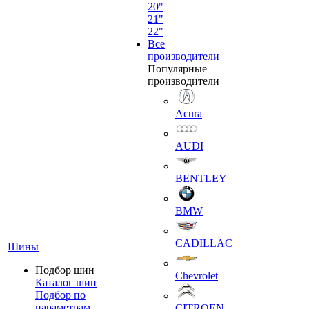
20"
21"
22"
Все
производители
Популярные
производители
Acura
AUDI
BENTLEY
BMW
CADILLAC
Шины
Подбор шин
Chevrolet
Каталог шин
Подбор по
параметрам
CITROEN