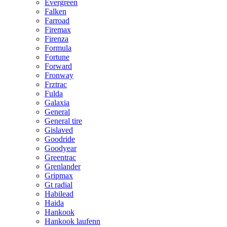
Evergreen
Falken
Farroad
Firemax
Firenza
Formula
Fortune
Forward
Fronway
Frztrac
Fulda
Galaxia
General
General tire
Gislaved
Goodride
Goodyear
Greentrac
Grenlander
Gripmax
Gt radial
Habilead
Haida
Hankook
Hankook laufenn