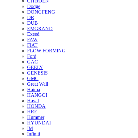
CITROEN
Dodge
DONGFENG
DR
DUB
EMGRAND
Exeed
FAW
FIAT
FLOW FORMING
Ford
GAC
GEELY
GENESIS
GMC
Great Wall
Haima
HANGQI
Haval
HONDA
HRE
Hummer
HYUNDAI
IM
Infiniti