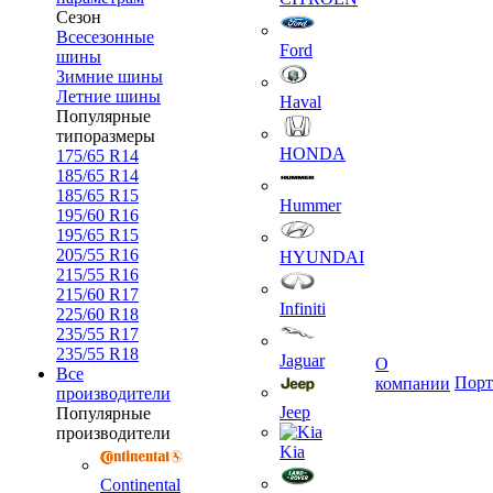
Сезон
Всесезонные
Ford
шины
Зимние шины
Летние шины
Haval
Популярные
типоразмеры
HONDA
175/65 R14
185/65 R14
185/65 R15
Hummer
195/60 R16
195/65 R15
205/55 R16
HYUNDAI
215/55 R16
215/60 R17
Infiniti
225/60 R18
235/55 R17
235/55 R18
Jaguar
О
Все
Порт
компании
производители
Jeep
Популярные
производители
Kia
Continental