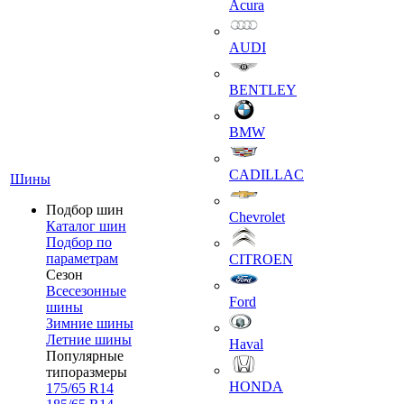
Acura
AUDI
BENTLEY
BMW
CADILLAC
Шины
Подбор шин
Chevrolet
Каталог шин
Подбор по
параметрам
CITROEN
Сезон
Всесезонные
Ford
шины
Зимние шины
Летние шины
Haval
Популярные
типоразмеры
HONDA
175/65 R14