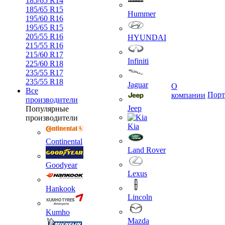
185/65 R14
185/65 R15
Hummer
195/60 R16
195/65 R15
205/55 R16
HYUNDAI
215/55 R16
215/60 R17
Infiniti
225/60 R18
235/55 R17
235/55 R18
Jaguar
О
Все
Порт
компании
производители
Jeep
Популярные
производители
Kia
Continental
Land Rover
Goodyear
Lexus
Hankook
Lincoln
Kumho
Mazda