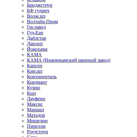
Бриджстоун
БФ гудрич
Волж.шз
Волтайр-Пром
Гиславед
Гуд-Еар
Даблстар
Данлоп
Йокохама
КАМА
КАМА (Нижнекамский шинный завод)
Капсен
Кир.шз
Континенталь
Кордиант
Кумхо
Кшз
Лауфенн
Максис
Маршал
Матадор
Мишелин
Пирелли
Роудстоун