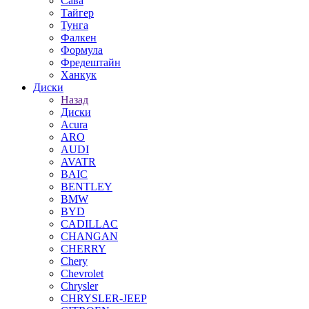
Сава
Тайгер
Тунга
Фалкен
Формула
Фредештайн
Ханкук
Диски
Назад
Диски
Acura
ARO
AUDI
AVATR
BAIC
BENTLEY
BMW
BYD
CADILLAC
CHANGAN
CHERRY
Chery
Chevrolet
Chrysler
CHRYSLER-JEEP