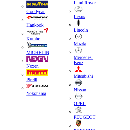
Land Rover
Goodyear
Lexus
Hankook
Lincoln
Kumho
Mazda
MICHELIN
Mercedes-
Benz
Nexen
Mitsubishi
Pirelli
Nissan
Yokohama
OPEL
PEUGEOT