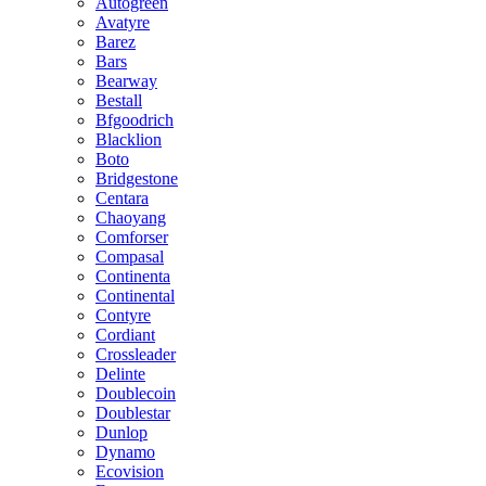
Autogreen
Avatyre
Barez
Bars
Bearway
Bestall
Bfgoodrich
Blacklion
Boto
Bridgestone
Centara
Chaoyang
Comforser
Compasal
Continenta
Continental
Contyre
Cordiant
Crossleader
Delinte
Doublecoin
Doublestar
Dunlop
Dynamo
Ecovision