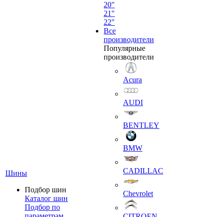
20"
21"
22"
Все
производители
Популярные
производители
Acura
AUDI
BENTLEY
BMW
CADILLAC
Шины
Подбор шин
Chevrolet
Каталог шин
Подбор по
параметрам
CITROEN