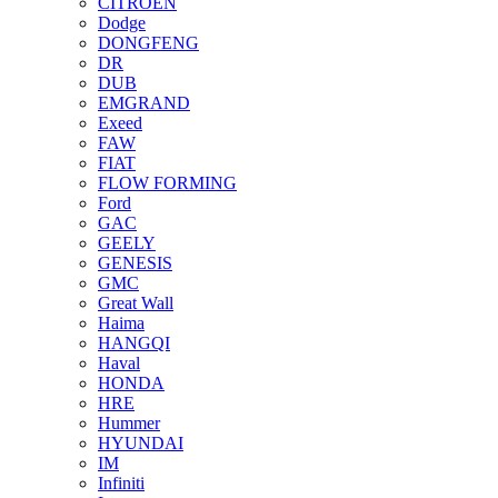
CITROEN
Dodge
DONGFENG
DR
DUB
EMGRAND
Exeed
FAW
FIAT
FLOW FORMING
Ford
GAC
GEELY
GENESIS
GMC
Great Wall
Haima
HANGQI
Haval
HONDA
HRE
Hummer
HYUNDAI
IM
Infiniti