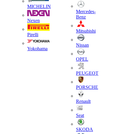
MICHELIN
Mercedes-
Benz
Nexen
Mitsubishi
Pirelli
Nissan
Yokohama
OPEL
PEUGEOT
PORSCHE
Renault
Seat
SKODA