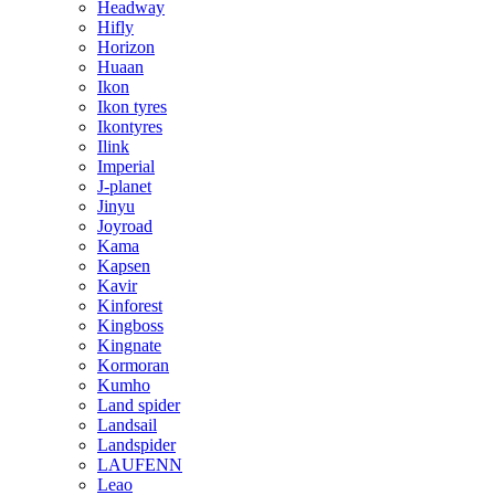
Headway
Hifly
Horizon
Huaan
Ikon
Ikon tyres
Ikontyres
Ilink
Imperial
J-planet
Jinyu
Joyroad
Kama
Kapsen
Kavir
Kinforest
Kingboss
Kingnate
Kormoran
Kumho
Land spider
Landsail
Landspider
LAUFENN
Leao