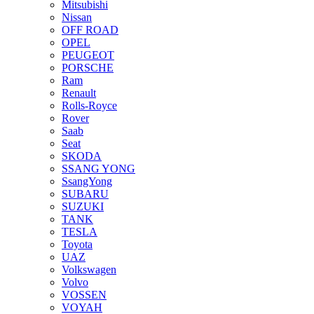
Mitsubishi
Nissan
OFF ROAD
OPEL
PEUGEOT
PORSCHE
Ram
Renault
Rolls-Royce
Rover
Saab
Seat
SKODA
SSANG YONG
SsangYong
SUBARU
SUZUKI
TANK
TESLA
Toyota
UAZ
Volkswagen
Volvo
VOSSEN
VOYAH