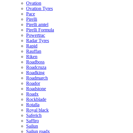
Ovation
Ovation Tyres
Pace
Pirelli
Pirelli amtel
Pirelli Formula
Powertrac
Radar Tyres
Rapid
Rauffan
Riken
Roadboss
Roadcruza
Roadking
Roadmarch
Roador
Roadstone
Roadx
Rockblade
Rotalla
Royal black
Saferich
Saffiro
Sailun
Sailun roadx