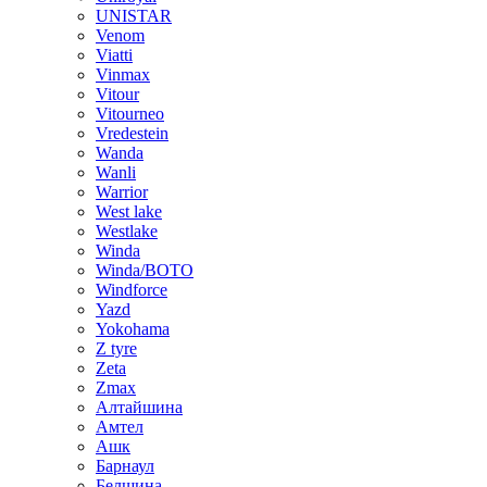
UNISTAR
Venom
Viatti
Vinmax
Vitour
Vitourneo
Vredestein
Wanda
Wanli
Warrior
West lake
Westlake
Winda
Winda/BOTO
Windforce
Yazd
Yokohama
Z tyre
Zeta
Zmax
Алтайшина
Амтел
Ашк
Барнаул
Белшина