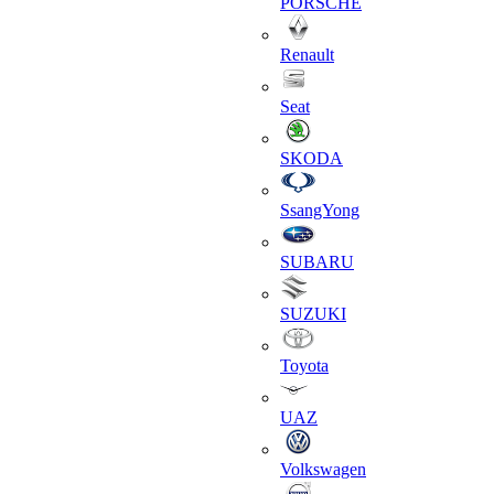
PORSCHE
Renault
Seat
SKODA
SsangYong
SUBARU
SUZUKI
Toyota
UAZ
Volkswagen