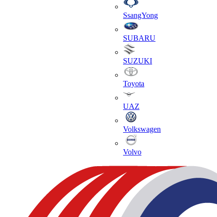
SsangYong
SUBARU
SUZUKI
Toyota
UAZ
Volkswagen
Volvo