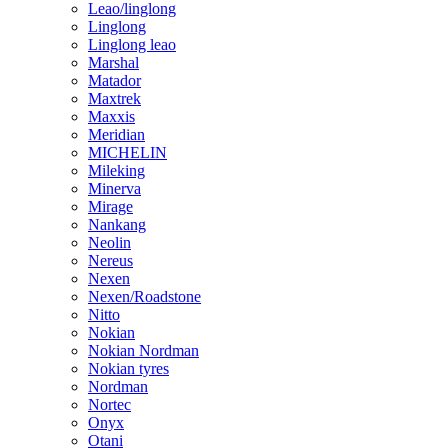
Leao/linglong
Linglong
Linglong leao
Marshal
Matador
Maxtrek
Maxxis
Meridian
MICHELIN
Mileking
Minerva
Mirage
Nankang
Neolin
Nereus
Nexen
Nexen/Roadstone
Nitto
Nokian
Nokian Nordman
Nokian tyres
Nordman
Nortec
Onyx
Otani