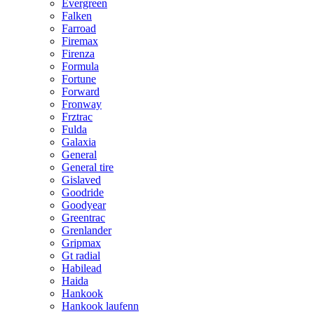
Evergreen
Falken
Farroad
Firemax
Firenza
Formula
Fortune
Forward
Fronway
Frztrac
Fulda
Galaxia
General
General tire
Gislaved
Goodride
Goodyear
Greentrac
Grenlander
Gripmax
Gt radial
Habilead
Haida
Hankook
Hankook laufenn