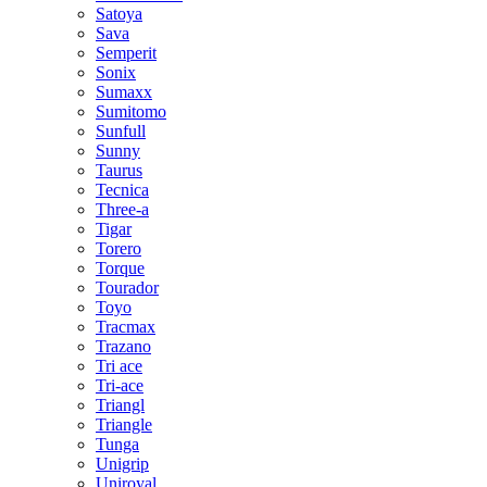
Satoya
Sava
Semperit
Sonix
Sumaxx
Sumitomo
Sunfull
Sunny
Taurus
Tecnica
Three-a
Tigar
Torero
Torque
Tourador
Toyo
Tracmax
Trazano
Tri ace
Tri-ace
Triangl
Triangle
Tunga
Unigrip
Uniroyal