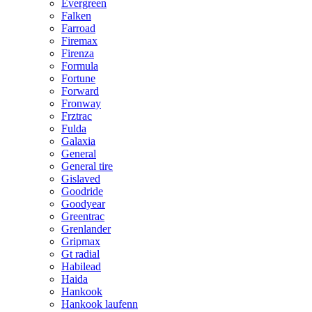
Evergreen
Falken
Farroad
Firemax
Firenza
Formula
Fortune
Forward
Fronway
Frztrac
Fulda
Galaxia
General
General tire
Gislaved
Goodride
Goodyear
Greentrac
Grenlander
Gripmax
Gt radial
Habilead
Haida
Hankook
Hankook laufenn