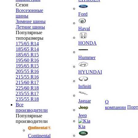
Сезон
Всесезонные
Ford
шины
Зимние шины
Летние шины
Haval
Популярные
типоразмеры
HONDA
175/65 R14
185/65 R14
185/65 R15
Hummer
195/60 R16
195/65 R15
205/55 R16
HYUNDAI
215/55 R16
215/60 R17
Infiniti
225/60 R18
235/55 R17
235/55 R18
Jaguar
О
Все
Порт
компании
производители
Jeep
Популярные
производители
Kia
Continental