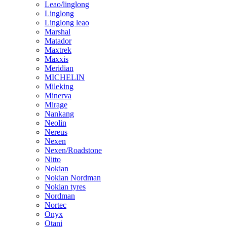
Leao/linglong
Linglong
Linglong leao
Marshal
Matador
Maxtrek
Maxxis
Meridian
MICHELIN
Mileking
Minerva
Mirage
Nankang
Neolin
Nereus
Nexen
Nexen/Roadstone
Nitto
Nokian
Nokian Nordman
Nokian tyres
Nordman
Nortec
Onyx
Otani