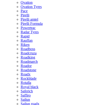
Ovation
Ovation Tyres
Pace
Pirelli
Pirelli amtel
Pirelli Formula
Powertrac
Radar Tyres
Rapid
Rauffan
Riken
Roadboss
Roadcruza
Roadking
Roadmarch
Roador
Roadstone
Roadx
Rockblade
Rotalla
Royal black
Saferich
Saffiro
Sailun
Sailun roadx