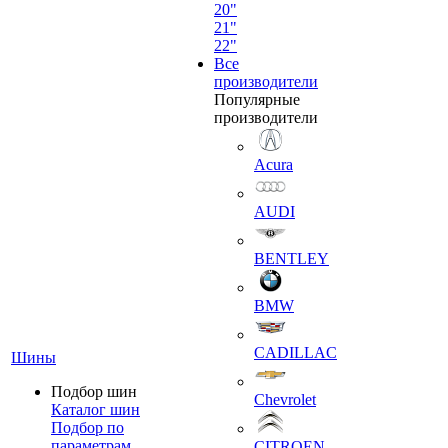
20"
21"
22"
Все
производители
Популярные
производители
Acura
AUDI
BENTLEY
BMW
CADILLAC
Шины
Подбор шин
Chevrolet
Каталог шин
Подбор по
параметрам
CITROEN