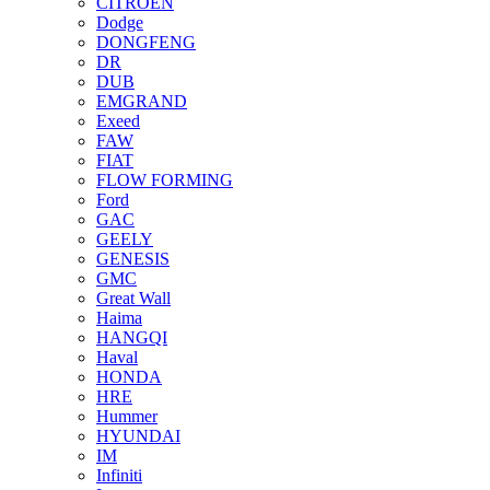
CITROEN
Dodge
DONGFENG
DR
DUB
EMGRAND
Exeed
FAW
FIAT
FLOW FORMING
Ford
GAC
GEELY
GENESIS
GMC
Great Wall
Haima
HANGQI
Haval
HONDA
HRE
Hummer
HYUNDAI
IM
Infiniti