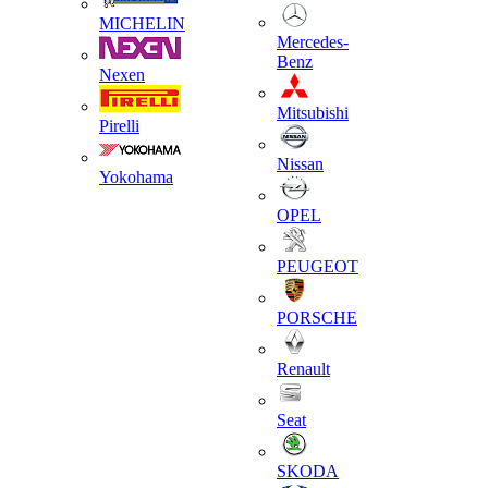
MICHELIN
Mercedes-
Benz
Nexen
Mitsubishi
Pirelli
Nissan
Yokohama
OPEL
PEUGEOT
PORSCHE
Renault
Seat
SKODA