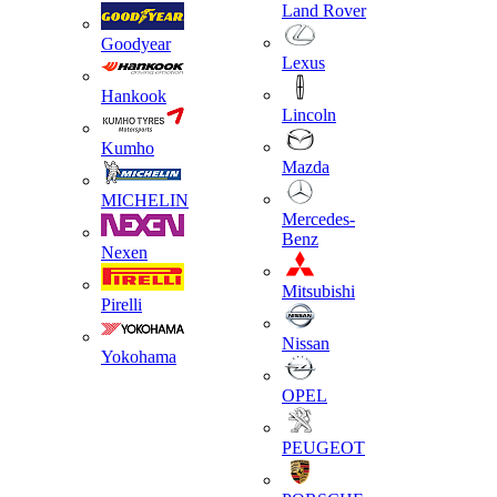
Land Rover
Goodyear
Lexus
Hankook
Lincoln
Kumho
Mazda
MICHELIN
Mercedes-
Benz
Nexen
Mitsubishi
Pirelli
Nissan
Yokohama
OPEL
PEUGEOT