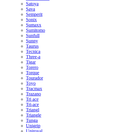
Satoya
Sava
Semperit
Sonix
Sumaxx
Sumitomo
Sunfull
Sunny
Taurus
Tecnica
Three-a
Tigar
Torero
Torque
Tourador
Toyo
Tracmax
Trazano
Tri ace
Tri-ace
Triangl
Triangle
Tunga
Unigrip
Uniroyal