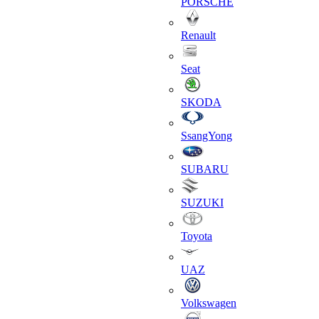
PORSCHE
Renault
Seat
SKODA
SsangYong
SUBARU
SUZUKI
Toyota
UAZ
Volkswagen