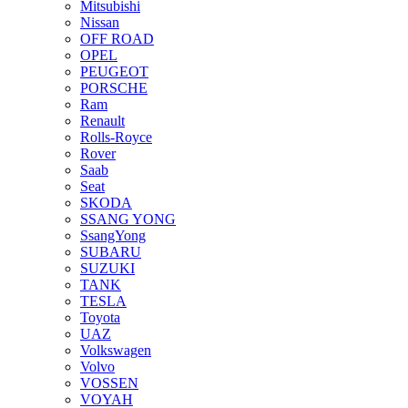
Mitsubishi
Nissan
OFF ROAD
OPEL
PEUGEOT
PORSCHE
Ram
Renault
Rolls-Royce
Rover
Saab
Seat
SKODA
SSANG YONG
SsangYong
SUBARU
SUZUKI
TANK
TESLA
Toyota
UAZ
Volkswagen
Volvo
VOSSEN
VOYAH