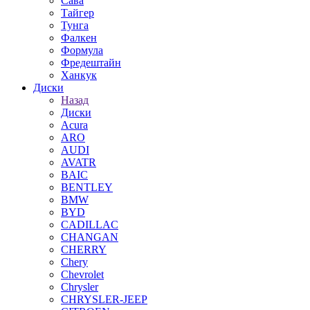
Сава
Тайгер
Тунга
Фалкен
Формула
Фредештайн
Ханкук
Диски
Назад
Диски
Acura
ARO
AUDI
AVATR
BAIC
BENTLEY
BMW
BYD
CADILLAC
CHANGAN
CHERRY
Chery
Chevrolet
Chrysler
CHRYSLER-JEEP