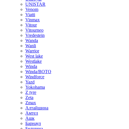
UNISTAR
Venom
Viatti
Vinmax
Vitour
Vitourneo
Vredestein
Wanda
Wanli
Warrior
West lake
Westlake
Winda
Winda/BOTO
Windforce
Yazd
Yokohama
Z tyre
Zeta
Zmax
Алтайшина
Амтел
Ашк
Барнаул
Белшина