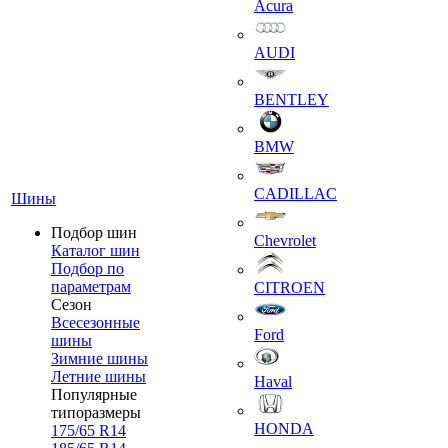
Acura
AUDI
BENTLEY
BMW
CADILLAC
Шины
Подбор шин
Chevrolet
Каталог шин
Подбор по
параметрам
CITROEN
Сезон
Всесезонные
Ford
шины
Зимние шины
Летние шины
Haval
Популярные
типоразмеры
HONDA
175/65 R14