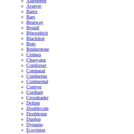
Autogreen
Avatyre
Barez
Bars
Bearway
Bestall
Bfgoodrich
Blacklion
Boto
Bridgestone
Centara
Chaoyang
Comforser
Compasal
Continenta
Continental
Contyre
Cordiant
Crossleader
Delinte
Doublecoin
Doublestar
Dunlop
Dynamo
Ecovision