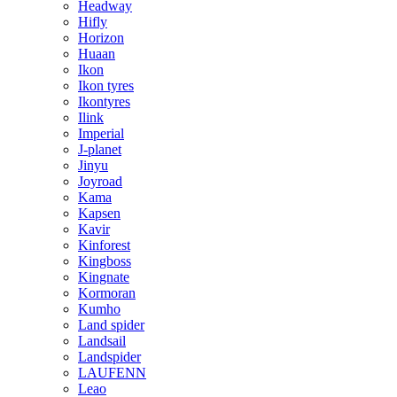
Headway
Hifly
Horizon
Huaan
Ikon
Ikon tyres
Ikontyres
Ilink
Imperial
J-planet
Jinyu
Joyroad
Kama
Kapsen
Kavir
Kinforest
Kingboss
Kingnate
Kormoran
Kumho
Land spider
Landsail
Landspider
LAUFENN
Leao