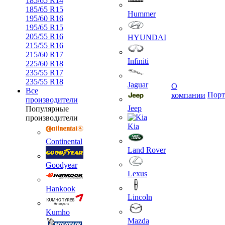
185/65 R14
185/65 R15
Hummer
195/60 R16
195/65 R15
205/55 R16
HYUNDAI
215/55 R16
215/60 R17
Infiniti
225/60 R18
235/55 R17
235/55 R18
Jaguar
О
Все
Порт
компании
производители
Jeep
Популярные
производители
Kia
Continental
Land Rover
Goodyear
Lexus
Hankook
Lincoln
Kumho
Mazda