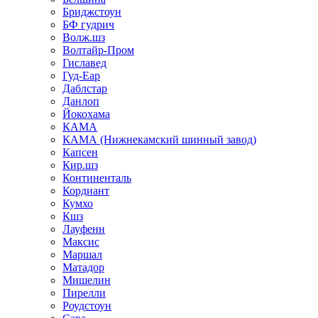
Бриджстоун
БФ гудрич
Волж.шз
Волтайр-Пром
Гиславед
Гуд-Еар
Даблстар
Данлоп
Йокохама
КАМА
КАМА (Нижнекамский шинный завод)
Капсен
Кир.шз
Континенталь
Кордиант
Кумхо
Кшз
Лауфенн
Максис
Маршал
Матадор
Мишелин
Пирелли
Роудстоун