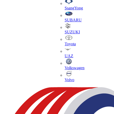
SsangYong
SUBARU
SUZUKI
Toyota
UAZ
Volkswagen
Volvo