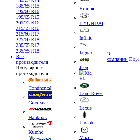
185/65 R14
185/65 R15
Hummer
195/60 R16
195/65 R15
205/55 R16
HYUNDAI
215/55 R16
215/60 R17
Infiniti
225/60 R18
235/55 R17
235/55 R18
Jaguar
О
Все
Порт
компании
производители
Jeep
Популярные
производители
Kia
Continental
Land Rover
Goodyear
Lexus
Hankook
Lincoln
Kumho
Mazda