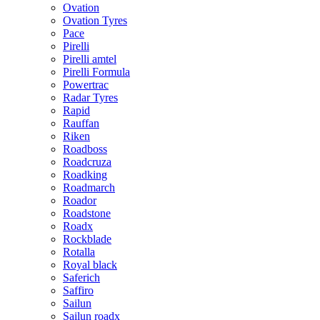
Ovation
Ovation Tyres
Pace
Pirelli
Pirelli amtel
Pirelli Formula
Powertrac
Radar Tyres
Rapid
Rauffan
Riken
Roadboss
Roadcruza
Roadking
Roadmarch
Roador
Roadstone
Roadx
Rockblade
Rotalla
Royal black
Saferich
Saffiro
Sailun
Sailun roadx