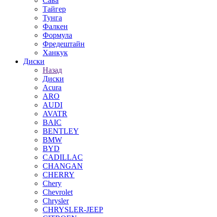
Сава
Тайгер
Тунга
Фалкен
Формула
Фредештайн
Ханкук
Диски
Назад
Диски
Acura
ARO
AUDI
AVATR
BAIC
BENTLEY
BMW
BYD
CADILLAC
CHANGAN
CHERRY
Chery
Chevrolet
Chrysler
CHRYSLER-JEEP