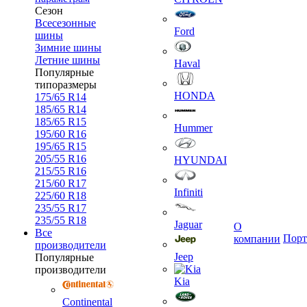
Сезон
Всесезонные
Ford
шины
Зимние шины
Летние шины
Haval
Популярные
типоразмеры
HONDA
175/65 R14
185/65 R14
185/65 R15
Hummer
195/60 R16
195/65 R15
205/55 R16
HYUNDAI
215/55 R16
215/60 R17
Infiniti
225/60 R18
235/55 R17
235/55 R18
Jaguar
О
Все
Порт
компании
производители
Jeep
Популярные
производители
Kia
Continental