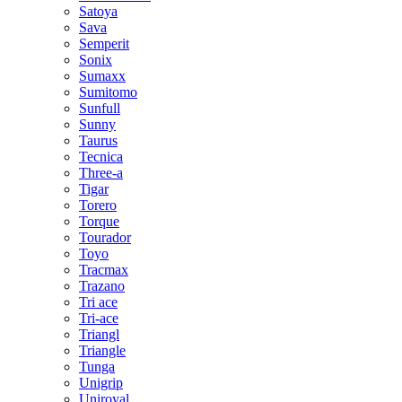
Satoya
Sava
Semperit
Sonix
Sumaxx
Sumitomo
Sunfull
Sunny
Taurus
Tecnica
Three-a
Tigar
Torero
Torque
Tourador
Toyo
Tracmax
Trazano
Tri ace
Tri-ace
Triangl
Triangle
Tunga
Unigrip
Uniroyal