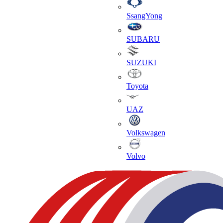
SsangYong
SUBARU
SUZUKI
Toyota
UAZ
Volkswagen
Volvo