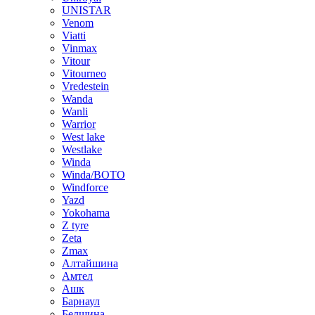
UNISTAR
Venom
Viatti
Vinmax
Vitour
Vitourneo
Vredestein
Wanda
Wanli
Warrior
West lake
Westlake
Winda
Winda/BOTO
Windforce
Yazd
Yokohama
Z tyre
Zeta
Zmax
Алтайшина
Амтел
Ашк
Барнаул
Белшина