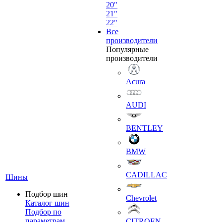
20"
21"
22"
Все
производители
Популярные
производители
Acura
AUDI
BENTLEY
BMW
CADILLAC
Шины
Подбор шин
Chevrolet
Каталог шин
Подбор по
параметрам
CITROEN