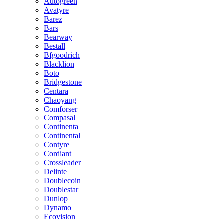
Autogreen
Avatyre
Barez
Bars
Bearway
Bestall
Bfgoodrich
Blacklion
Boto
Bridgestone
Centara
Chaoyang
Comforser
Compasal
Continenta
Continental
Contyre
Cordiant
Crossleader
Delinte
Doublecoin
Doublestar
Dunlop
Dynamo
Ecovision