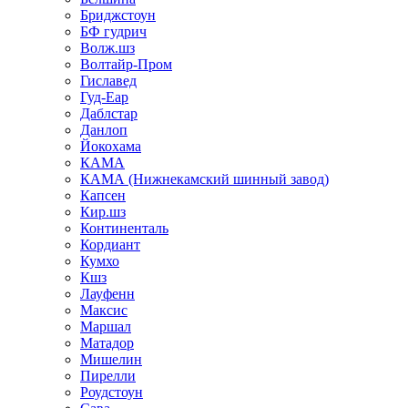
Бриджстоун
БФ гудрич
Волж.шз
Волтайр-Пром
Гиславед
Гуд-Еар
Даблстар
Данлоп
Йокохама
КАМА
КАМА (Нижнекамский шинный завод)
Капсен
Кир.шз
Континенталь
Кордиант
Кумхо
Кшз
Лауфенн
Максис
Маршал
Матадор
Мишелин
Пирелли
Роудстоун