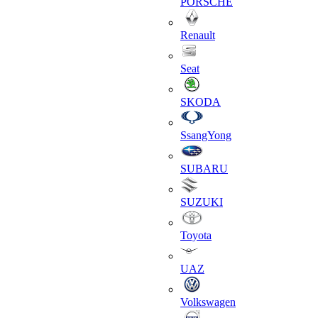
PORSCHE
Renault
Seat
SKODA
SsangYong
SUBARU
SUZUKI
Toyota
UAZ
Volkswagen