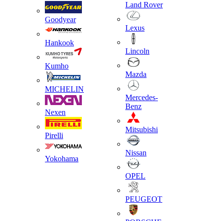
Land Rover
Goodyear
Lexus
Hankook
Lincoln
Kumho
Mazda
MICHELIN
Mercedes-
Benz
Nexen
Mitsubishi
Pirelli
Nissan
Yokohama
OPEL
PEUGEOT