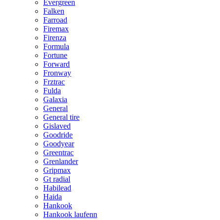
Evergreen
Falken
Farroad
Firemax
Firenza
Formula
Fortune
Forward
Fronway
Frztrac
Fulda
Galaxia
General
General tire
Gislaved
Goodride
Goodyear
Greentrac
Grenlander
Gripmax
Gt radial
Habilead
Haida
Hankook
Hankook laufenn