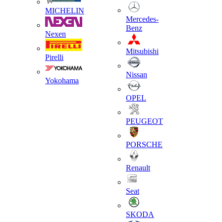
MICHELIN
Mercedes-
Benz
Nexen
Mitsubishi
Pirelli
Nissan
Yokohama
OPEL
PEUGEOT
PORSCHE
Renault
Seat
SKODA