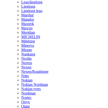
Leao/linglong
Linglong
Linglong leao
Marshal
Matador
Maxtrek
Maxxis
Meridian
MICHELIN
Mileking
Minerva
Mirage
Nankang
Neolin
Nereus
Nexen
Nexen/Roadstone
Nitto
Nokian
Nokian Nordman
Nokian tyres
Nordman
Nortec
Onyx
Otani