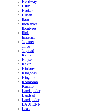
Headway
Hifly
Horizon
Huaan
Ikon
Ikon tyres
Ikontyres
Ilink
Imperial
J-planet
Jinyu
Joyroad
Kama
Kapsen
Kavir
Kinforest
Kingboss
Kingnate
Kormoran
Kumho
Land spider
Landsail
Landspider
LAUFENN
Leao