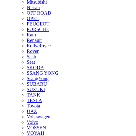
Mitsubishi
Nissan
OFF ROAD
OPEL
PEUGEOT
PORSCHE
Ram
Renault
Rolls-Royce
Rover
Saab
Seat
SKODA
SSANG YONG
SsangYong
SUBARU
SUZUKI
TANK
TESLA
Toyota
UAZ
Volkswagen
Volvo
VOSSEN
VOYAH