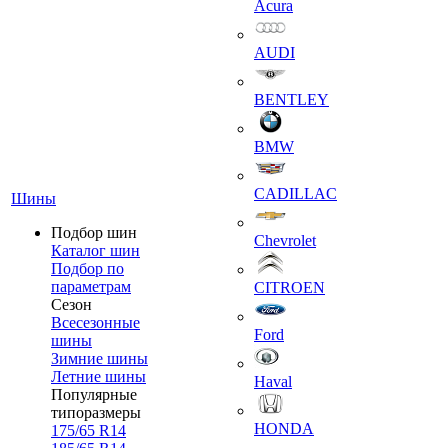
Acura
AUDI
BENTLEY
BMW
CADILLAC
Шины
Подбор шин
Chevrolet
Каталог шин
Подбор по
параметрам
CITROEN
Сезон
Всесезонные
Ford
шины
Зимние шины
Летние шины
Haval
Популярные
типоразмеры
HONDA
175/65 R14