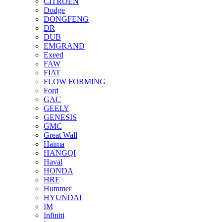
CITROEN
Dodge
DONGFENG
DR
DUB
EMGRAND
Exeed
FAW
FIAT
FLOW FORMING
Ford
GAC
GEELY
GENESIS
GMC
Great Wall
Haima
HANGQI
Haval
HONDA
HRE
Hummer
HYUNDAI
IM
Infiniti