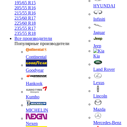
195/65 R15
HYUNDAI
205/55 R16
215/55 R16
215/60 R17
Infiniti
225/60 R18
235/55 R17
Jaguar
235/55 R18
Все производители
Популярные производители
Jeep
Kia
Continental
Land Rover
Goodyear
Lexus
Hankook
Lincoln
Kumho
Mazda
MICHELIN
Mercedes-Benz
Nexen