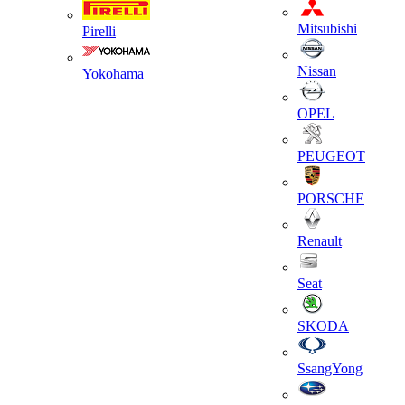
Mitsubishi
Pirelli
Nissan
Yokohama
OPEL
PEUGEOT
PORSCHE
Renault
Seat
SKODA
SsangYong