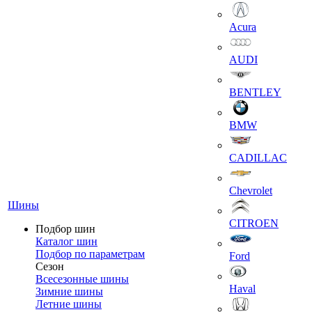
Acura
AUDI
BENTLEY
BMW
CADILLAC
Chevrolet
Шины
CITROEN
Подбор шин
Каталог шин
Подбор по параметрам
Ford
Сезон
Всесезонные шины
Haval
Зимние шины
Летние шины