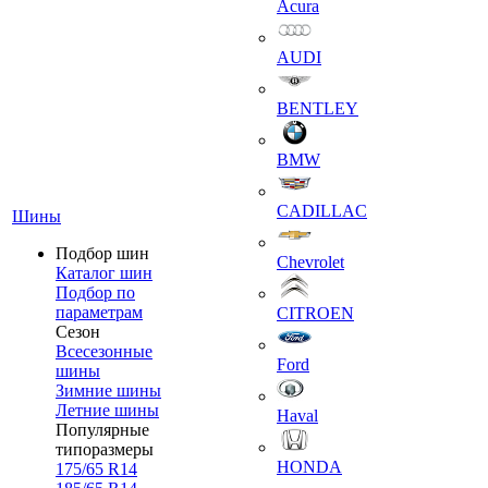
Acura
AUDI
BENTLEY
BMW
CADILLAC
Шины
Подбор шин
Chevrolet
Каталог шин
Подбор по
параметрам
CITROEN
Сезон
Всесезонные
Ford
шины
Зимние шины
Летние шины
Haval
Популярные
типоразмеры
HONDA
175/65 R14