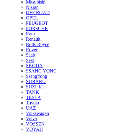
Mitsubishi
Nissan
OFF ROAD
OPEL
PEUGEOT
PORSCHE
Ram
Renault
Rolls-Royce
Rover
Saab
Seat
SKODA
SSANG YONG
SsangYong
SUBARU
SUZUKI
TANK
TESLA
Toyota
UAZ
Volkswagen
Volvo
VOSSEN
VOYAH