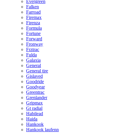
Evergreen
Falken
Farroad
Firemax
Firenza
Formula
Fortune
Forward
Fronway
Frztrac
Fulda
Galaxia
General
General tire
Gislaved
Goodride
Goodyear
Greentrac
Grenlander
Gripmax
Gt radial
Habilead
Haida
Hankook
Hankook laufenn