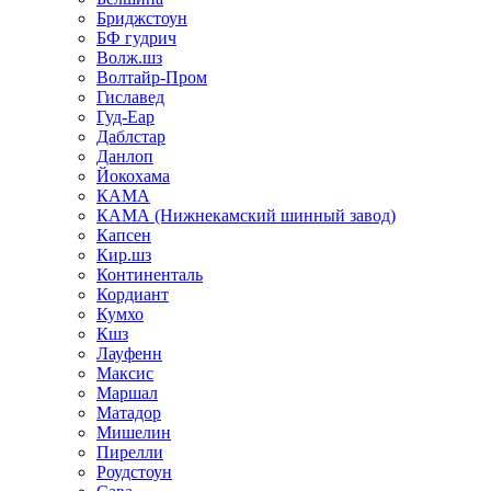
Бриджстоун
БФ гудрич
Волж.шз
Волтайр-Пром
Гиславед
Гуд-Еар
Даблстар
Данлоп
Йокохама
КАМА
КАМА (Нижнекамский шинный завод)
Капсен
Кир.шз
Континенталь
Кордиант
Кумхо
Кшз
Лауфенн
Максис
Маршал
Матадор
Мишелин
Пирелли
Роудстоун