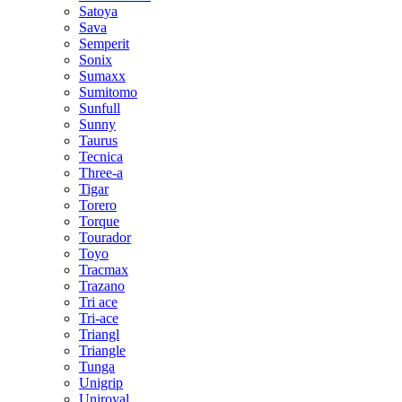
Satoya
Sava
Semperit
Sonix
Sumaxx
Sumitomo
Sunfull
Sunny
Taurus
Tecnica
Three-a
Tigar
Torero
Torque
Tourador
Toyo
Tracmax
Trazano
Tri ace
Tri-ace
Triangl
Triangle
Tunga
Unigrip
Uniroyal