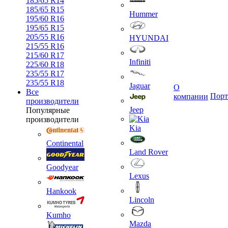
185/65 R14
185/65 R15
Hummer
195/60 R16
195/65 R15
205/55 R16
HYUNDAI
215/55 R16
215/60 R17
Infiniti
225/60 R18
235/55 R17
235/55 R18
Jaguar
О
Все
Порт
компании
производители
Jeep
Популярные
производители
Kia
Continental
Land Rover
Goodyear
Lexus
Hankook
Lincoln
Kumho
Mazda