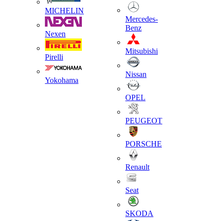
MICHELIN
Mercedes-
Benz
Nexen
Mitsubishi
Pirelli
Nissan
Yokohama
OPEL
PEUGEOT
PORSCHE
Renault
Seat
SKODA