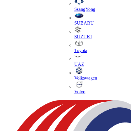
SsangYong
SUBARU
SUZUKI
Toyota
UAZ
Volkswagen
Volvo