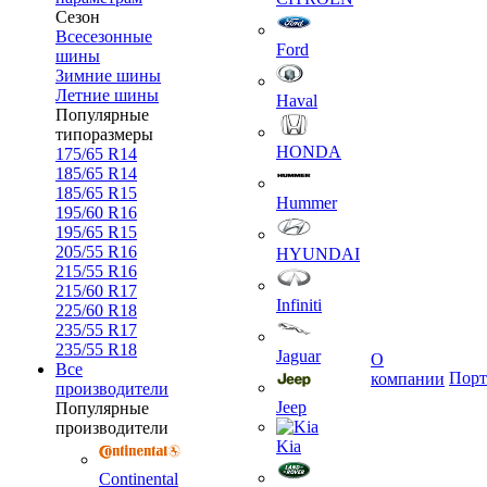
Сезон
Всесезонные
Ford
шины
Зимние шины
Летние шины
Haval
Популярные
типоразмеры
HONDA
175/65 R14
185/65 R14
185/65 R15
Hummer
195/60 R16
195/65 R15
205/55 R16
HYUNDAI
215/55 R16
215/60 R17
Infiniti
225/60 R18
235/55 R17
235/55 R18
Jaguar
О
Все
Порт
компании
производители
Jeep
Популярные
производители
Kia
Continental