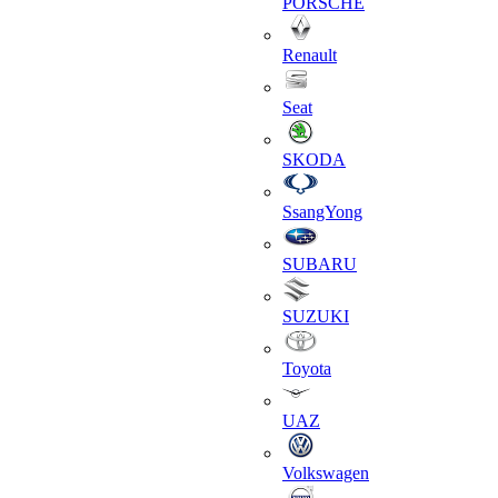
PORSCHE
Renault
Seat
SKODA
SsangYong
SUBARU
SUZUKI
Toyota
UAZ
Volkswagen