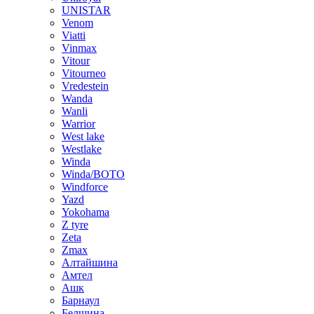
UNISTAR
Venom
Viatti
Vinmax
Vitour
Vitourneo
Vredestein
Wanda
Wanli
Warrior
West lake
Westlake
Winda
Winda/BOTO
Windforce
Yazd
Yokohama
Z tyre
Zeta
Zmax
Алтайшина
Амтел
Ашк
Барнаул
Белшина