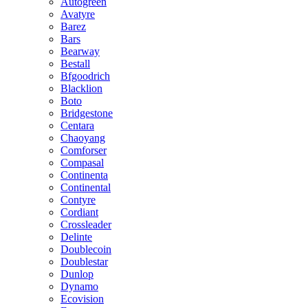
Autogreen
Avatyre
Barez
Bars
Bearway
Bestall
Bfgoodrich
Blacklion
Boto
Bridgestone
Centara
Chaoyang
Comforser
Compasal
Continenta
Continental
Contyre
Cordiant
Crossleader
Delinte
Doublecoin
Doublestar
Dunlop
Dynamo
Ecovision