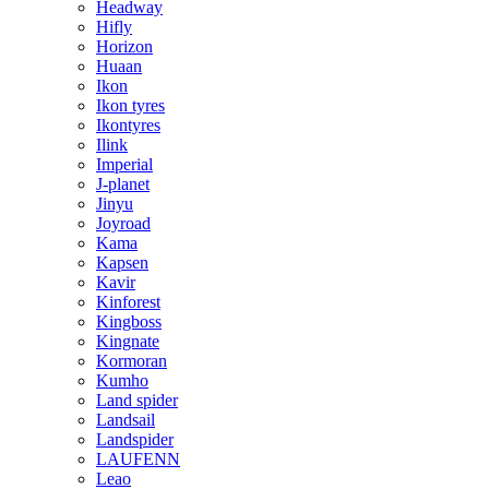
Headway
Hifly
Horizon
Huaan
Ikon
Ikon tyres
Ikontyres
Ilink
Imperial
J-planet
Jinyu
Joyroad
Kama
Kapsen
Kavir
Kinforest
Kingboss
Kingnate
Kormoran
Kumho
Land spider
Landsail
Landspider
LAUFENN
Leao