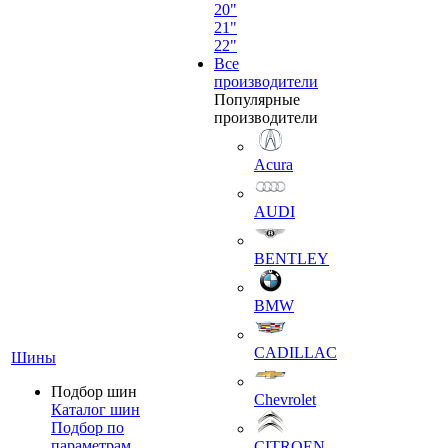
20"
21"
22"
Все
производители
Популярные
производители
Acura
AUDI
BENTLEY
BMW
CADILLAC
Шины
Подбор шин
Chevrolet
Каталог шин
Подбор по
параметрам
CITROEN