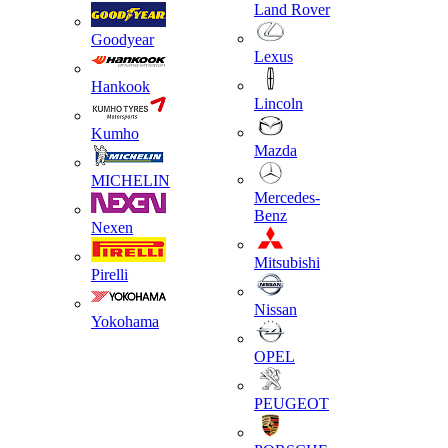
Land Rover
Goodyear
Lexus
Hankook
Lincoln
Kumho
Mazda
MICHELIN
Mercedes-
Benz
Nexen
Mitsubishi
Pirelli
Nissan
Yokohama
OPEL
PEUGEOT