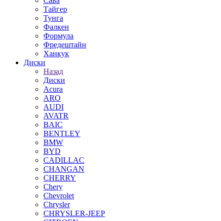
Сава
Тайгер
Тунга
Фалкен
Формула
Фредештайн
Ханкук
Диски
Назад
Диски
Acura
ARO
AUDI
AVATR
BAIC
BENTLEY
BMW
BYD
CADILLAC
CHANGAN
CHERRY
Chery
Chevrolet
Chrysler
CHRYSLER-JEEP