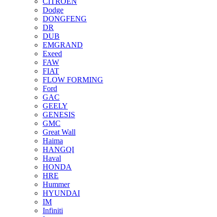
CITROEN
Dodge
DONGFENG
DR
DUB
EMGRAND
Exeed
FAW
FIAT
FLOW FORMING
Ford
GAC
GEELY
GENESIS
GMC
Great Wall
Haima
HANGQI
Haval
HONDA
HRE
Hummer
HYUNDAI
IM
Infiniti