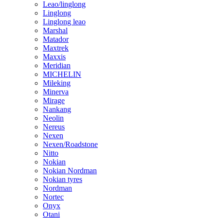
Leao/linglong
Linglong
Linglong leao
Marshal
Matador
Maxtrek
Maxxis
Meridian
MICHELIN
Mileking
Minerva
Mirage
Nankang
Neolin
Nereus
Nexen
Nexen/Roadstone
Nitto
Nokian
Nokian Nordman
Nokian tyres
Nordman
Nortec
Onyx
Otani