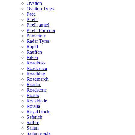
Ovation
Ovation Tyres
Pace
Pirelli
Pirelli amtel
Pirelli Formula
Powertrac
Radar Tyres
Rapid
Rauffan
Riken
Roadboss
Roadcruza
Roadking
Roadmarch
Roador
Roadstone
Roadx
Rockblade
Rotalla
Royal black
Saferich
Saffiro
Sailun
Sailun roadx