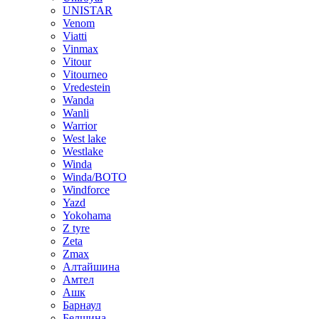
UNISTAR
Venom
Viatti
Vinmax
Vitour
Vitourneo
Vredestein
Wanda
Wanli
Warrior
West lake
Westlake
Winda
Winda/BOTO
Windforce
Yazd
Yokohama
Z tyre
Zeta
Zmax
Алтайшина
Амтел
Ашк
Барнаул
Белшина