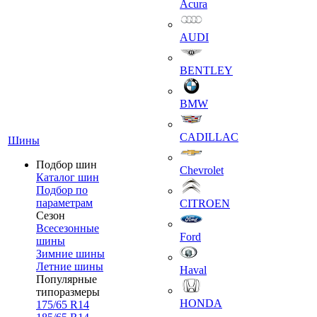
Acura
AUDI
BENTLEY
BMW
CADILLAC
Шины
Подбор шин
Chevrolet
Каталог шин
Подбор по
параметрам
CITROEN
Сезон
Всесезонные
Ford
шины
Зимние шины
Летние шины
Haval
Популярные
типоразмеры
HONDA
175/65 R14