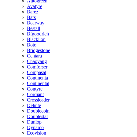
Autogreen
Avatyre
Barez
Bars
Bearway
Bestall
Bfgoodrich
Blacklion
Boto
Bridgestone
Centara
Chaoyang
Comforser
Compasal
Continenta
Continental
Contyre
Cordiant
Crossleader
Delinte
Doublecoin
Doublestar
Dunlop
Dynamo
Ecovision