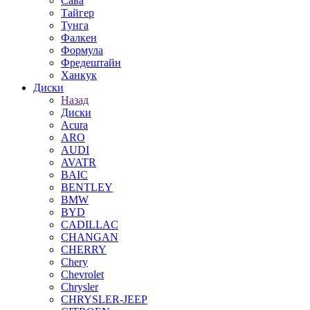
Сава
Тайгер
Тунга
Фалкен
Формула
Фредештайн
Ханкук
Диски
Назад
Диски
Acura
ARO
AUDI
AVATR
BAIC
BENTLEY
BMW
BYD
CADILLAC
CHANGAN
CHERRY
Chery
Chevrolet
Chrysler
CHRYSLER-JEEP