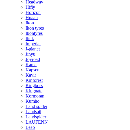
Headway
Hifly
Horizon
Huaan
Ikon
Ikon tyres
Ikontyres
Ilink
Imperial
J-planet
Jinyu
Joyroad
Kama
Kapsen
Kavir
Kinforest
Kingboss
Kingnate
Kormoran
Kumho
Land spider
Landsail
Landspider
LAUFENN
Leao