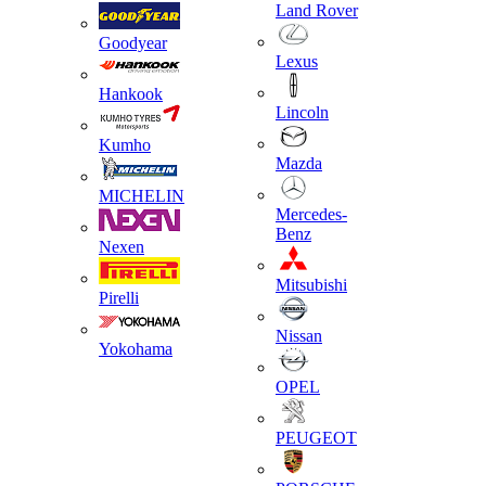
Land Rover
Goodyear
Lexus
Hankook
Lincoln
Kumho
Mazda
MICHELIN
Mercedes-
Benz
Nexen
Mitsubishi
Pirelli
Nissan
Yokohama
OPEL
PEUGEOT