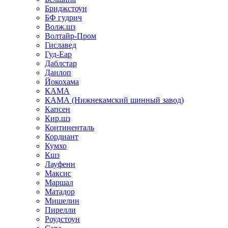
Бриджстоун
БФ гудрич
Волж.шз
Волтайр-Пром
Гиславед
Гуд-Еар
Даблстар
Данлоп
Йокохама
КАМА
КАМА (Нижнекамский шинный завод)
Капсен
Кир.шз
Континенталь
Кордиант
Кумхо
Кшз
Лауфенн
Максис
Маршал
Матадор
Мишелин
Пирелли
Роудстоун