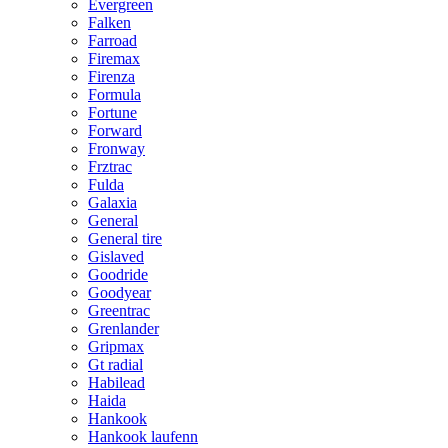
Evergreen
Falken
Farroad
Firemax
Firenza
Formula
Fortune
Forward
Fronway
Frztrac
Fulda
Galaxia
General
General tire
Gislaved
Goodride
Goodyear
Greentrac
Grenlander
Gripmax
Gt radial
Habilead
Haida
Hankook
Hankook laufenn