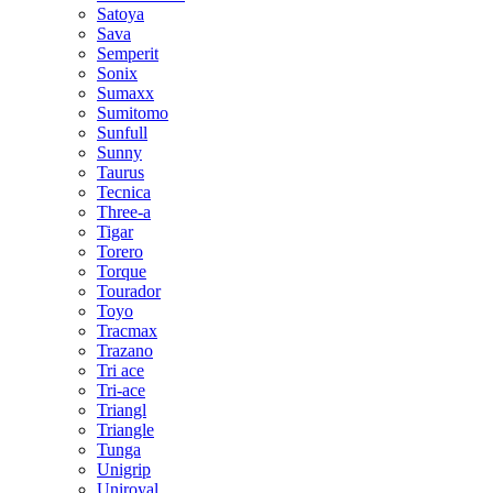
Satoya
Sava
Semperit
Sonix
Sumaxx
Sumitomo
Sunfull
Sunny
Taurus
Tecnica
Three-a
Tigar
Torero
Torque
Tourador
Toyo
Tracmax
Trazano
Tri ace
Tri-ace
Triangl
Triangle
Tunga
Unigrip
Uniroyal