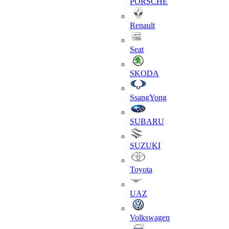
PORSCHE
Renault
Seat
SKODA
SsangYong
SUBARU
SUZUKI
Toyota
UAZ
Volkswagen