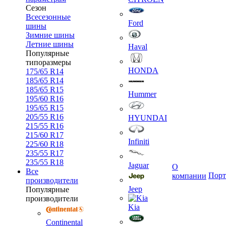
Сезон
Всесезонные
Ford
шины
Зимние шины
Летние шины
Haval
Популярные
типоразмеры
HONDA
175/65 R14
185/65 R14
185/65 R15
Hummer
195/60 R16
195/65 R15
205/55 R16
HYUNDAI
215/55 R16
215/60 R17
Infiniti
225/60 R18
235/55 R17
235/55 R18
Jaguar
О
Все
Порт
компании
производители
Jeep
Популярные
производители
Kia
Continental