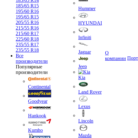
185/65 R14
185/65 R15
Hummer
195/60 R16
195/65 R15
205/55 R16
HYUNDAI
215/55 R16
215/60 R17
Infiniti
225/60 R18
235/55 R17
235/55 R18
Jaguar
О
Все
Порт
компании
производители
Jeep
Популярные
производители
Kia
Continental
Land Rover
Goodyear
Lexus
Hankook
Lincoln
Kumho
Mazda