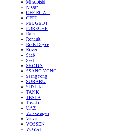
Mitsubishi
Nissan
OFF ROAD
OPEL
PEUGEOT
PORSCHE
Ram
Renault
Rolls-Royce
Rover
Saab
Seat
SKODA
SSANG YONG
SsangYong
SUBARU
SUZUKI
TANK
TESLA
Toyota
UAZ
Volkswagen
Volvo
VOSSEN
VOYAH