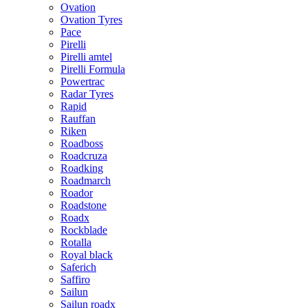
Ovation
Ovation Tyres
Pace
Pirelli
Pirelli amtel
Pirelli Formula
Powertrac
Radar Tyres
Rapid
Rauffan
Riken
Roadboss
Roadcruza
Roadking
Roadmarch
Roador
Roadstone
Roadx
Rockblade
Rotalla
Royal black
Saferich
Saffiro
Sailun
Sailun roadx