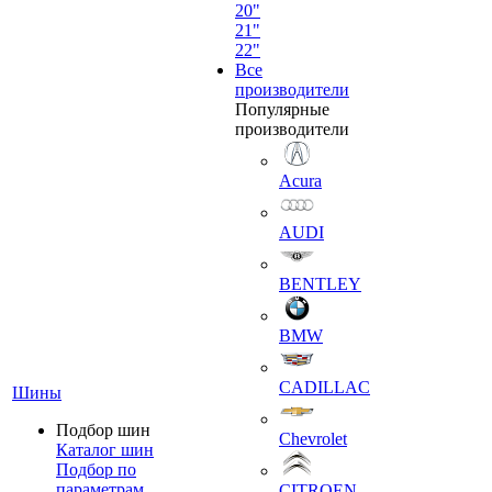
20"
21"
22"
Все
производители
Популярные
производители
Acura
AUDI
BENTLEY
BMW
CADILLAC
Шины
Подбор шин
Chevrolet
Каталог шин
Подбор по
параметрам
CITROEN