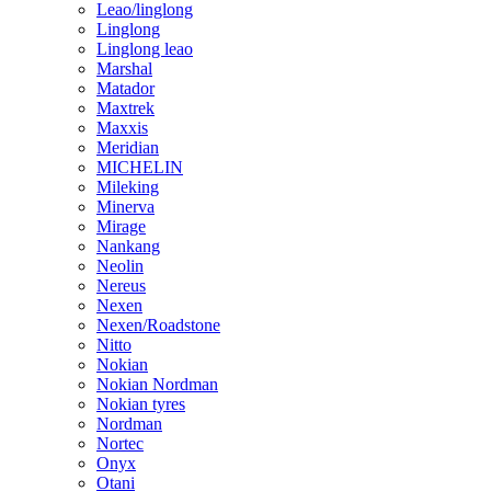
Leao/linglong
Linglong
Linglong leao
Marshal
Matador
Maxtrek
Maxxis
Meridian
MICHELIN
Mileking
Minerva
Mirage
Nankang
Neolin
Nereus
Nexen
Nexen/Roadstone
Nitto
Nokian
Nokian Nordman
Nokian tyres
Nordman
Nortec
Onyx
Otani