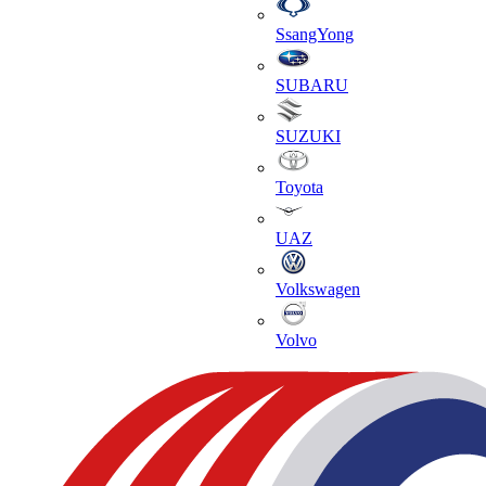
SsangYong
SUBARU
SUZUKI
Toyota
UAZ
Volkswagen
Volvo