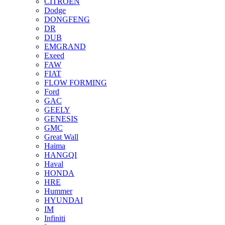
CITROEN
Dodge
DONGFENG
DR
DUB
EMGRAND
Exeed
FAW
FIAT
FLOW FORMING
Ford
GAC
GEELY
GENESIS
GMC
Great Wall
Haima
HANGQI
Haval
HONDA
HRE
Hummer
HYUNDAI
IM
Infiniti