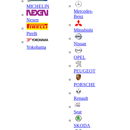
MICHELIN
Mercedes-
Benz
Nexen
Mitsubishi
Pirelli
Nissan
Yokohama
OPEL
PEUGEOT
PORSCHE
Renault
Seat
SKODA