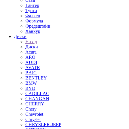
Сава
Тайгер
Тунга
Фалкен
Формула
Фредештайн
Ханкук
Диски
Назад
Диски
Acura
ARO
AUDI
AVATR
BAIC
BENTLEY
BMW
BYD
CADILLAC
CHANGAN
CHERRY
Chery
Chevrolet
Chrysler
CHRYSLER-JEEP