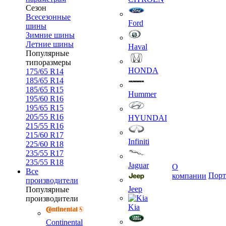
Сезон
Всесезонные
Ford
шины
Зимние шины
Летние шины
Haval
Популярные
типоразмеры
HONDA
175/65 R14
185/65 R14
185/65 R15
Hummer
195/60 R16
195/65 R15
205/55 R16
HYUNDAI
215/55 R16
215/60 R17
Infiniti
225/60 R18
235/55 R17
235/55 R18
Jaguar
О
Все
Порт
компании
производители
Jeep
Популярные
производители
Kia
Continental