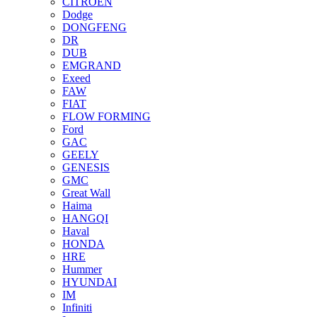
CITROEN
Dodge
DONGFENG
DR
DUB
EMGRAND
Exeed
FAW
FIAT
FLOW FORMING
Ford
GAC
GEELY
GENESIS
GMC
Great Wall
Haima
HANGQI
Haval
HONDA
HRE
Hummer
HYUNDAI
IM
Infiniti