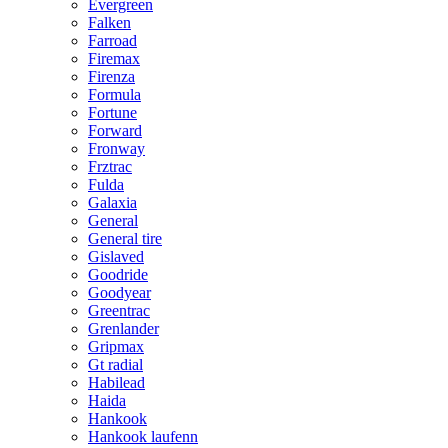
Evergreen
Falken
Farroad
Firemax
Firenza
Formula
Fortune
Forward
Fronway
Frztrac
Fulda
Galaxia
General
General tire
Gislaved
Goodride
Goodyear
Greentrac
Grenlander
Gripmax
Gt radial
Habilead
Haida
Hankook
Hankook laufenn