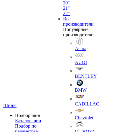
20"
21"
22"
Все
производители
Популярные
производители
Acura
AUDI
BENTLEY
BMW
CADILLAC
Шины
Подбор шин
Chevrolet
Каталог шин
Подбор по
параметрам
CITROEN