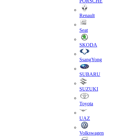
PORSCHE
Renault
Seat
SKODA
SsangYong
SUBARU
SUZUKI
Toyota
UAZ
Volkswagen