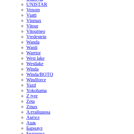
UNISTAR
Venom
Viatti
Vinmax
Vitour
Vitourneo
Vredestein
Wanda
Wanli
Warrior
West lake
Westlake
Winda
Winda/BOTO
Windforce
Yazd
Yokohama
Z tyre
Zeta
Zmax
Алтайшина
Амтел
Ашк
Барнаул
Белшина