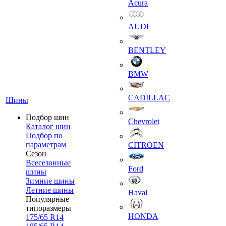
Acura
AUDI
BENTLEY
BMW
CADILLAC
Шины
Подбор шин
Chevrolet
Каталог шин
Подбор по
параметрам
CITROEN
Сезон
Всесезонные
Ford
шины
Зимние шины
Летние шины
Haval
Популярные
типоразмеры
HONDA
175/65 R14