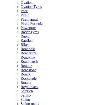
Ovation
Ovation Tyres
Pace
Pirelli
Pirelli amtel
Pirelli Formula
Powertrac
Radar Tyres
Rapid
Rauffan
Riken
Roadboss
Roadcruza
Roadking
Roadmarch
Roador
Roadstone
Roadx
Rockblade
Rotalla
Royal black
Saferich
Saffiro
Sailun
Sailun roadx