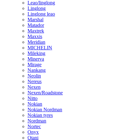
Leao/linglong
Linglong
Linglong leao
Marshal
Matador
Maxtrek
Maxxis
Meridian
MICHELIN
Mileking
Minerva
Mirage
Nankang
Neolin
Nereus
Nexen
Nexen/Roadstone
Nitto
Nokian
Nokian Nordman
Nokian tyres
Nordman
Nortec
Onyx
Otani