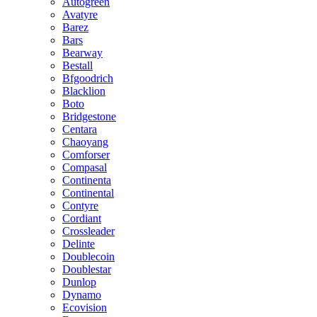
Autogreen
Avatyre
Barez
Bars
Bearway
Bestall
Bfgoodrich
Blacklion
Boto
Bridgestone
Centara
Chaoyang
Comforser
Compasal
Continenta
Continental
Contyre
Cordiant
Crossleader
Delinte
Doublecoin
Doublestar
Dunlop
Dynamo
Ecovision