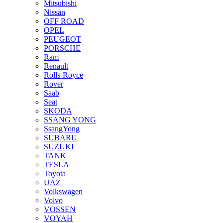
Mitsubishi
Nissan
OFF ROAD
OPEL
PEUGEOT
PORSCHE
Ram
Renault
Rolls-Royce
Rover
Saab
Seat
SKODA
SSANG YONG
SsangYong
SUBARU
SUZUKI
TANK
TESLA
Toyota
UAZ
Volkswagen
Volvo
VOSSEN
VOYAH