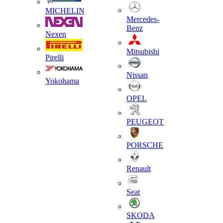
MICHELIN
Mercedes-
Benz
Nexen
Mitsubishi
Pirelli
Nissan
Yokohama
OPEL
PEUGEOT
PORSCHE
Renault
Seat
SKODA