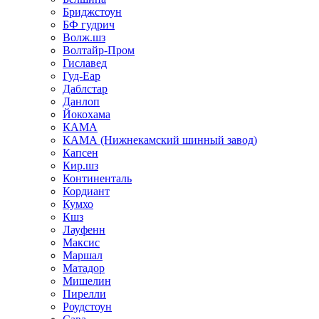
Бриджстоун
БФ гудрич
Волж.шз
Волтайр-Пром
Гиславед
Гуд-Еар
Даблстар
Данлоп
Йокохама
КАМА
КАМА (Нижнекамский шинный завод)
Капсен
Кир.шз
Континенталь
Кордиант
Кумхо
Кшз
Лауфенн
Максис
Маршал
Матадор
Мишелин
Пирелли
Роудстоун