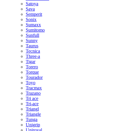
Satoya
Sava
Semperit
Sonix
Sumaxx
Sumitomo
Sunfull
Sunny
Taurus
Tecnica
Three-a
Tigar
Torero
Torque
Tourador
Toyo
Tracmax
Trazano
Tri ace
Tri-ace
Triangl
Triangle
Tunga
Unigrip
Uniroyal