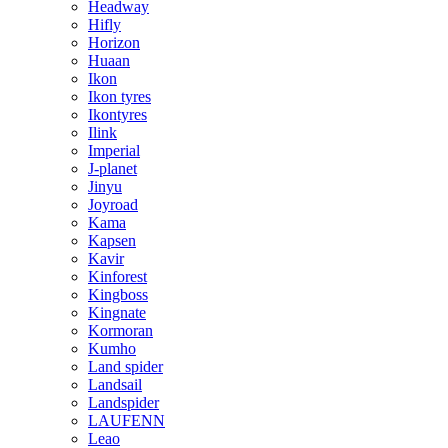
Headway
Hifly
Horizon
Huaan
Ikon
Ikon tyres
Ikontyres
Ilink
Imperial
J-planet
Jinyu
Joyroad
Kama
Kapsen
Kavir
Kinforest
Kingboss
Kingnate
Kormoran
Kumho
Land spider
Landsail
Landspider
LAUFENN
Leao