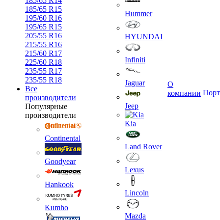
185/65 R14
185/65 R15
Hummer
195/60 R16
195/65 R15
205/55 R16
HYUNDAI
215/55 R16
215/60 R17
Infiniti
225/60 R18
235/55 R17
235/55 R18
Jaguar
О
Все
Порт
компании
производители
Jeep
Популярные
производители
Kia
Continental
Land Rover
Goodyear
Lexus
Hankook
Lincoln
Kumho
Mazda