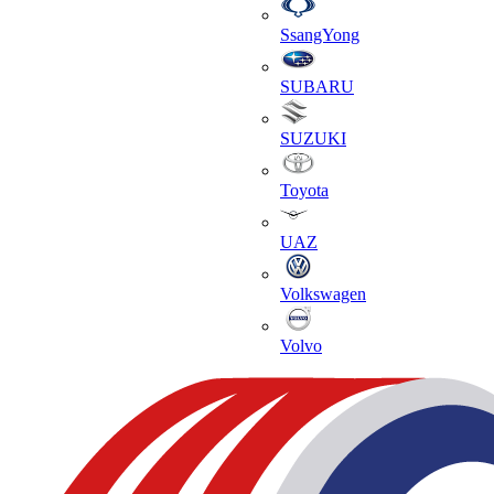
SsangYong
SUBARU
SUZUKI
Toyota
UAZ
Volkswagen
Volvo