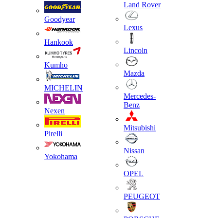
Land Rover
Goodyear
Lexus
Hankook
Lincoln
Kumho
Mazda
MICHELIN
Mercedes-
Benz
Nexen
Mitsubishi
Pirelli
Nissan
Yokohama
OPEL
PEUGEOT