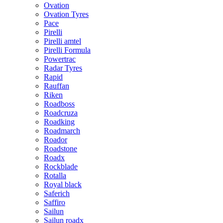
Ovation
Ovation Tyres
Pace
Pirelli
Pirelli amtel
Pirelli Formula
Powertrac
Radar Tyres
Rapid
Rauffan
Riken
Roadboss
Roadcruza
Roadking
Roadmarch
Roador
Roadstone
Roadx
Rockblade
Rotalla
Royal black
Saferich
Saffiro
Sailun
Sailun roadx