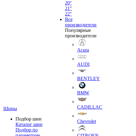
20"
21"
22"
Все
производители
Популярные
производители
Acura
AUDI
BENTLEY
BMW
CADILLAC
Шины
Подбор шин
Chevrolet
Каталог шин
Подбор по
параметрам
CITROEN