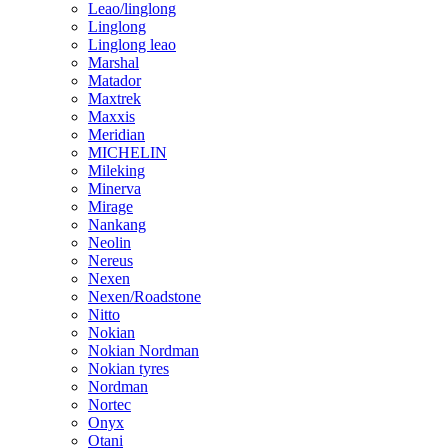
Leao/linglong
Linglong
Linglong leao
Marshal
Matador
Maxtrek
Maxxis
Meridian
MICHELIN
Mileking
Minerva
Mirage
Nankang
Neolin
Nereus
Nexen
Nexen/Roadstone
Nitto
Nokian
Nokian Nordman
Nokian tyres
Nordman
Nortec
Onyx
Otani