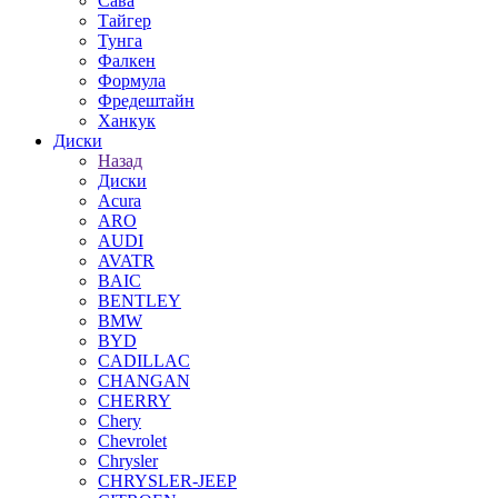
Сава
Тайгер
Тунга
Фалкен
Формула
Фредештайн
Ханкук
Диски
Назад
Диски
Acura
ARO
AUDI
AVATR
BAIC
BENTLEY
BMW
BYD
CADILLAC
CHANGAN
CHERRY
Chery
Chevrolet
Chrysler
CHRYSLER-JEEP