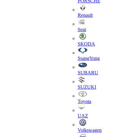
PORSCHE
Renault
Seat
SKODA
SsangYong
SUBARU
SUZUKI
Toyota
UAZ
Volkswagen