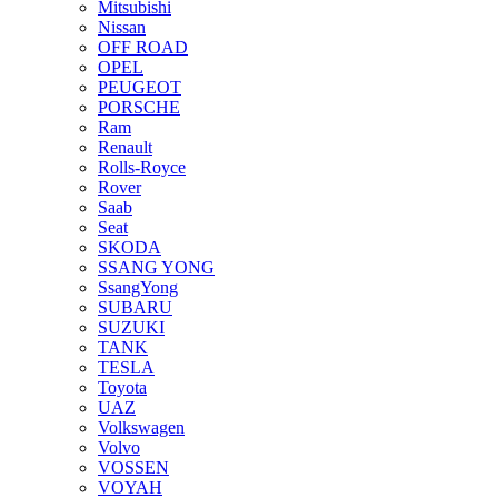
Mitsubishi
Nissan
OFF ROAD
OPEL
PEUGEOT
PORSCHE
Ram
Renault
Rolls-Royce
Rover
Saab
Seat
SKODA
SSANG YONG
SsangYong
SUBARU
SUZUKI
TANK
TESLA
Toyota
UAZ
Volkswagen
Volvo
VOSSEN
VOYAH