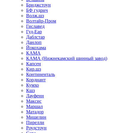
Бриджстоун
БФ гудрич
Волж.шз
Волтайр-Пром
Гиславед
Гуд-Еар
Даблстар
Данлоп
Йокохама
КАМА
КАМА (Нижнекамский шинный завод)
Капсен
Кир.шз
Континенталь
Кордиант
Кумхо
Кшз
Лауфенн
Максис
Маршал
Матадор
Мишелин
Пирелли
Роудстоун