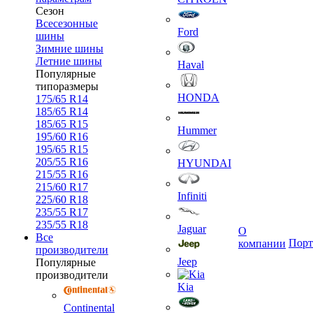
Сезон
Всесезонные
Ford
шины
Зимние шины
Летние шины
Haval
Популярные
типоразмеры
HONDA
175/65 R14
185/65 R14
185/65 R15
Hummer
195/60 R16
195/65 R15
205/55 R16
HYUNDAI
215/55 R16
215/60 R17
Infiniti
225/60 R18
235/55 R17
235/55 R18
Jaguar
О
Все
Порт
компании
производители
Jeep
Популярные
производители
Kia
Continental