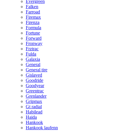
Evergreen
Falken
Farroad
Firemax
Firenza
Formula
Fortune
Forward
Fronway
Frztrac
Fulda
Galaxia
General
General tire
Gislaved
Goodride
Goodyear
Greentrac
Grenlander
Gripmax
Gt radial
Habilead
Haida
Hankook
Hankook laufenn