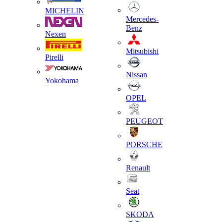
MICHELIN
Mercedes-
Benz
Nexen
Mitsubishi
Pirelli
Nissan
Yokohama
OPEL
PEUGEOT
PORSCHE
Renault
Seat
SKODA