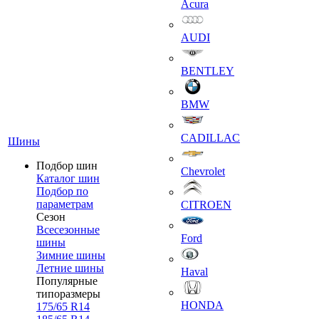
Acura
AUDI
BENTLEY
BMW
CADILLAC
Шины
Подбор шин
Chevrolet
Каталог шин
Подбор по
параметрам
CITROEN
Сезон
Всесезонные
Ford
шины
Зимние шины
Летние шины
Haval
Популярные
типоразмеры
HONDA
175/65 R14