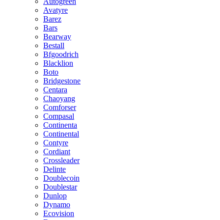
Autogreen
Avatyre
Barez
Bars
Bearway
Bestall
Bfgoodrich
Blacklion
Boto
Bridgestone
Centara
Chaoyang
Comforser
Compasal
Continenta
Continental
Contyre
Cordiant
Crossleader
Delinte
Doublecoin
Doublestar
Dunlop
Dynamo
Ecovision