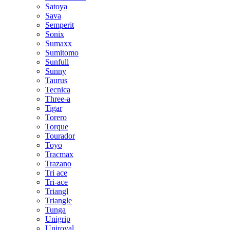
Satoya
Sava
Semperit
Sonix
Sumaxx
Sumitomo
Sunfull
Sunny
Taurus
Tecnica
Three-a
Tigar
Torero
Torque
Tourador
Toyo
Tracmax
Trazano
Tri ace
Tri-ace
Triangl
Triangle
Tunga
Unigrip
Uniroyal