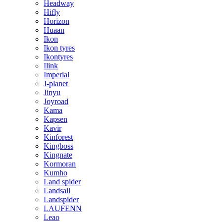
Headway
Hifly
Horizon
Huaan
Ikon
Ikon tyres
Ikontyres
Ilink
Imperial
J-planet
Jinyu
Joyroad
Kama
Kapsen
Kavir
Kinforest
Kingboss
Kingnate
Kormoran
Kumho
Land spider
Landsail
Landspider
LAUFENN
Leao