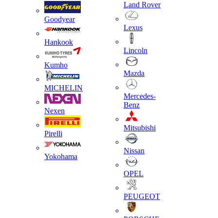
Land Rover
Goodyear
Lexus
Hankook
Lincoln
Kumho
Mazda
MICHELIN
Mercedes-
Benz
Nexen
Mitsubishi
Pirelli
Nissan
Yokohama
OPEL
PEUGEOT