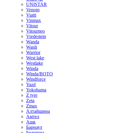
UNISTAR
Venom
Viatti
Vinmax
Vitour
Vitourneo
Vredestein
Wanda
Wanli
Warrior
West lake
Westlake
Winda
Winda/BOTO
Windforce
Yazd
Yokohama
Z tyre
Zeta
Zmax
Алтайшина
Амтел
Ашк
Барнаул
Белшина