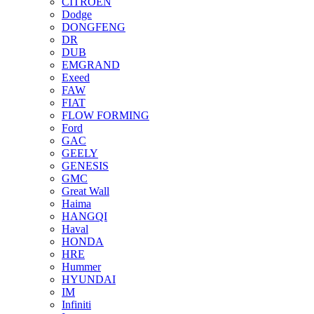
CITROEN
Dodge
DONGFENG
DR
DUB
EMGRAND
Exeed
FAW
FIAT
FLOW FORMING
Ford
GAC
GEELY
GENESIS
GMC
Great Wall
Haima
HANGQI
Haval
HONDA
HRE
Hummer
HYUNDAI
IM
Infiniti