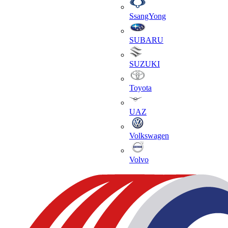
SsangYong
SUBARU
SUZUKI
Toyota
UAZ
Volkswagen
Volvo