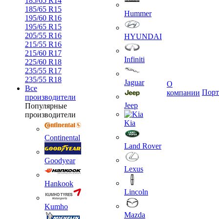
185/65 R14
185/65 R15
Hummer
195/60 R16
195/65 R15
205/55 R16
HYUNDAI
215/55 R16
215/60 R17
Infiniti
225/60 R18
235/55 R17
235/55 R18
Jaguar
О
Все
Порт
компании
производители
Jeep
Популярные
производители
Kia
Continental
Land Rover
Goodyear
Lexus
Hankook
Lincoln
Kumho
Mazda