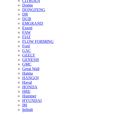
CITROEN
Dodge
DONGFENG
DR
DUB
EMGRAND
Exeed
FAW
FIAT
FLOW FORMING
Ford
GAC
GEELY
GENESIS
GMC
Great Wall
Haima
HANGQI
Haval
HONDA
HRE
Hummer
HYUNDAI
IM
Infiniti