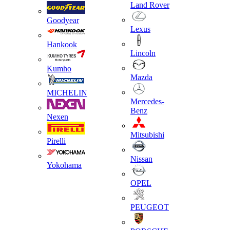
Land Rover
Goodyear
Lexus
Hankook
Lincoln
Kumho
Mazda
MICHELIN
Mercedes-
Benz
Nexen
Mitsubishi
Pirelli
Nissan
Yokohama
OPEL
PEUGEOT