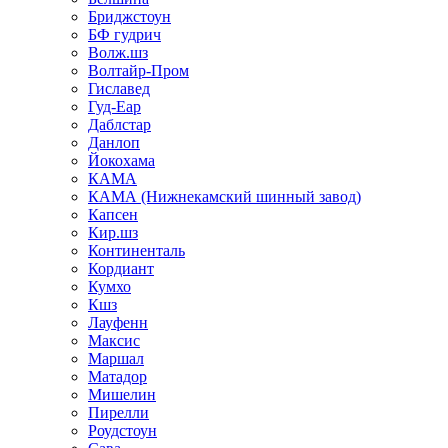
Бриджстоун
БФ гудрич
Волж.шз
Волтайр-Пром
Гиславед
Гуд-Еар
Даблстар
Данлоп
Йокохама
КАМА
КАМА (Нижнекамский шинный завод)
Капсен
Кир.шз
Континенталь
Кордиант
Кумхо
Кшз
Лауфенн
Максис
Маршал
Матадор
Мишелин
Пирелли
Роудстоун