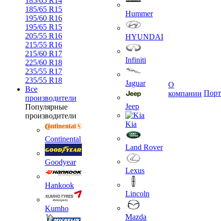
185/65 R14
185/65 R15
Hummer
195/60 R16
195/65 R15
205/55 R16
HYUNDAI
215/55 R16
215/60 R17
Infiniti
225/60 R18
235/55 R17
235/55 R18
Jaguar
О
Все
Порт
компании
производители
Jeep
Популярные
производители
Kia
Continental
Land Rover
Goodyear
Lexus
Hankook
Lincoln
Kumho
Mazda