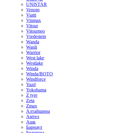
UNISTAR
Venom
Viatti
Vinmax
Vitour
Vitourneo
Vredestein
Wanda
Wanli
Warrior
West lake
Westlake
Winda
Winda/BOTO
Windforce
Yazd
Yokohama
Z tyre
Zeta
Zmax
Алтайшина
Амтел
Ашк
Барнаул
Белшина