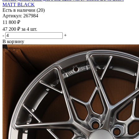
MATT BLACK
Есть в наличии (20)
Артикул: 267984
11 800
₽
47 200 ₽ за 4 шт.
-
+
В корзину