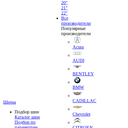
20"
21"
22"
Все
производители
Популярные
производители
Acura
AUDI
BENTLEY
BMW
CADILLAC
Шины
Подбор шин
Chevrolet
Каталог шин
Подбор по
параметрам
CITROEN