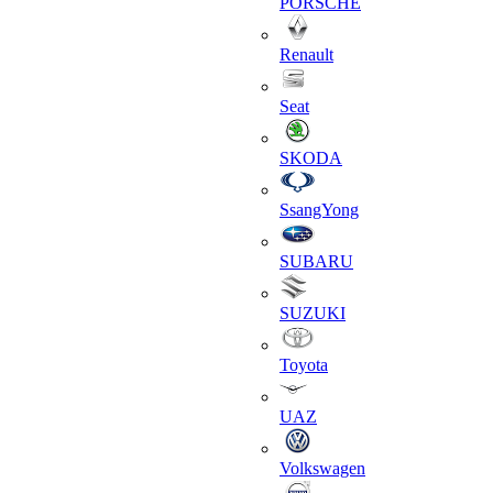
PORSCHE
Renault
Seat
SKODA
SsangYong
SUBARU
SUZUKI
Toyota
UAZ
Volkswagen