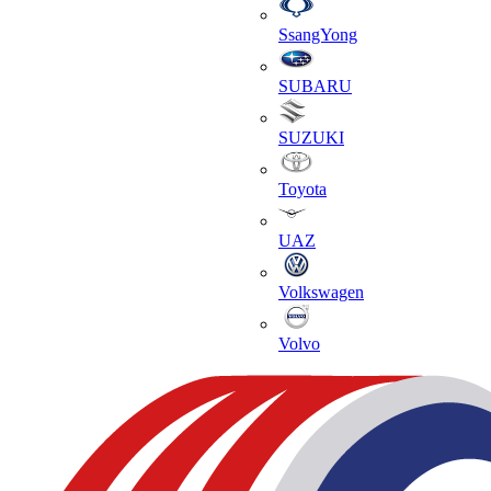
SsangYong
SUBARU
SUZUKI
Toyota
UAZ
Volkswagen
Volvo