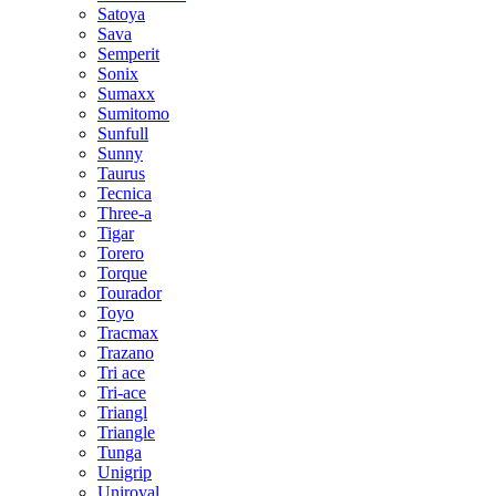
Satoya
Sava
Semperit
Sonix
Sumaxx
Sumitomo
Sunfull
Sunny
Taurus
Tecnica
Three-a
Tigar
Torero
Torque
Tourador
Toyo
Tracmax
Trazano
Tri ace
Tri-ace
Triangl
Triangle
Tunga
Unigrip
Uniroyal