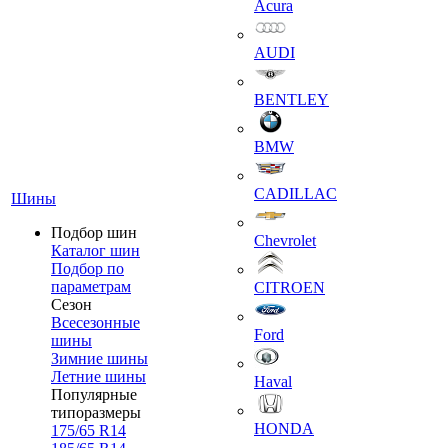
Acura
AUDI
BENTLEY
BMW
CADILLAC
Шины
Подбор шин
Chevrolet
Каталог шин
Подбор по
параметрам
CITROEN
Сезон
Всесезонные
Ford
шины
Зимние шины
Летние шины
Haval
Популярные
типоразмеры
HONDA
175/65 R14