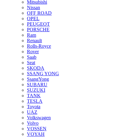
Mitsubishi
Nissan
OFF ROAD
OPEL
PEUGEOT
PORSCHE
Ram
Renault
Rolls-Royce
Rover
Saab
Seat
SKODA
SSANG YONG
SsangYong
SUBARU
SUZUKI
TANK
TESLA
Toyota
UAZ
Volkswagen
Volvo
VOSSEN
VOYAH