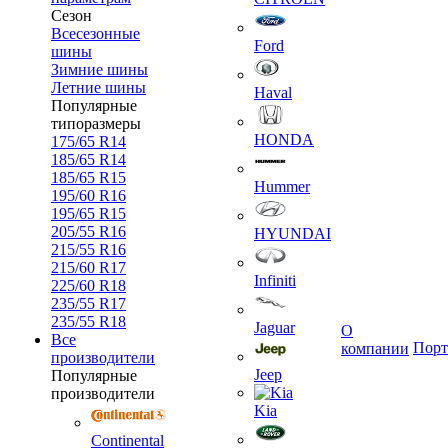
Сезон
Всесезонные
Ford
шины
Зимние шины
Летние шины
Haval
Популярные
типоразмеры
HONDA
175/65 R14
185/65 R14
185/65 R15
Hummer
195/60 R16
195/65 R15
205/55 R16
HYUNDAI
215/55 R16
215/60 R17
Infiniti
225/60 R18
235/55 R17
235/55 R18
Jaguar
О
Все
Порт
компании
производители
Jeep
Популярные
производители
Kia
Continental