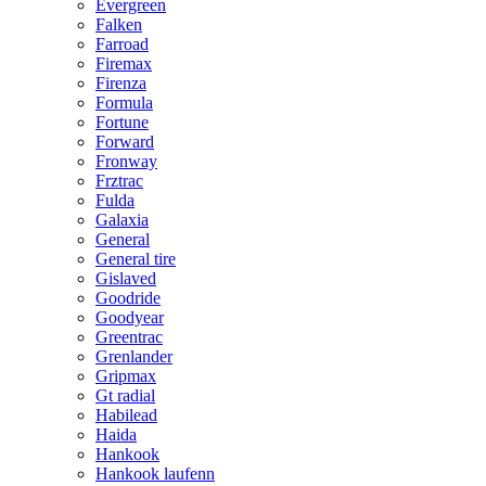
Evergreen
Falken
Farroad
Firemax
Firenza
Formula
Fortune
Forward
Fronway
Frztrac
Fulda
Galaxia
General
General tire
Gislaved
Goodride
Goodyear
Greentrac
Grenlander
Gripmax
Gt radial
Habilead
Haida
Hankook
Hankook laufenn