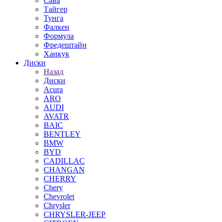
Сава
Тайгер
Тунга
Фалкен
Формула
Фредештайн
Ханкук
Диски
Назад
Диски
Acura
ARO
AUDI
AVATR
BAIC
BENTLEY
BMW
BYD
CADILLAC
CHANGAN
CHERRY
Chery
Chevrolet
Chrysler
CHRYSLER-JEEP