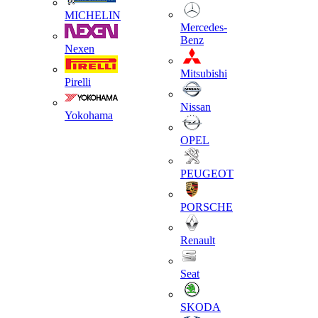
MICHELIN
Mercedes-
Benz
Nexen
Mitsubishi
Pirelli
Nissan
Yokohama
OPEL
PEUGEOT
PORSCHE
Renault
Seat
SKODA