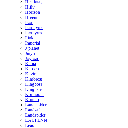
Headway
Hifly
Horizon
Huaan
Ikon
Ikon tyres
Ikontyres
Ilink
Imperial
J-planet
Jinyu
Joyroad
Kama
Kapsen
Kavir
Kinforest
Kingboss
Kingnate
Kormoran
Kumho
Land spider
Landsail
Landspider
LAUFENN
Leao