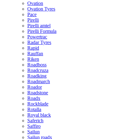
Ovation
Ovation Tyres
Pace
Pirelli
Pirelli amtel
Pirelli Formula
Powertrac
Radar Tyres
Rapid
Rauffan
Riken
Roadboss
Roadcruza
Roadking
Roadmarch
Roador
Roadstone
Roadx
Rockblade
Rotalla
Royal black
Saferich
Saffiro
Sailun
Sailun roadx