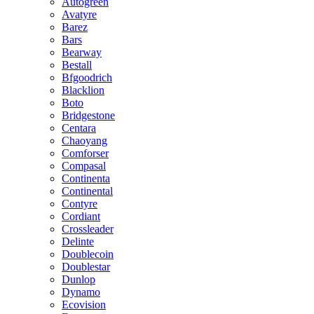
Autogreen
Avatyre
Barez
Bars
Bearway
Bestall
Bfgoodrich
Blacklion
Boto
Bridgestone
Centara
Chaoyang
Comforser
Compasal
Continenta
Continental
Contyre
Cordiant
Crossleader
Delinte
Doublecoin
Doublestar
Dunlop
Dynamo
Ecovision