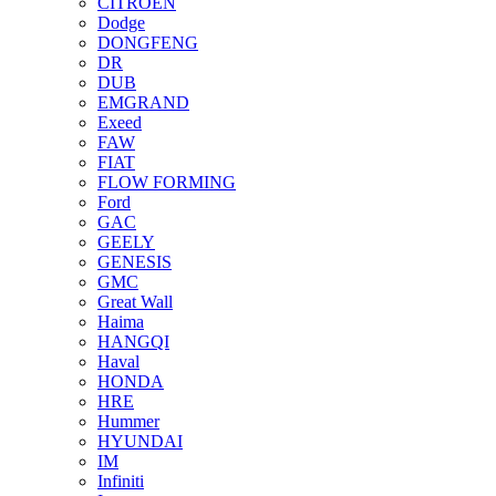
CITROEN
Dodge
DONGFENG
DR
DUB
EMGRAND
Exeed
FAW
FIAT
FLOW FORMING
Ford
GAC
GEELY
GENESIS
GMC
Great Wall
Haima
HANGQI
Haval
HONDA
HRE
Hummer
HYUNDAI
IM
Infiniti