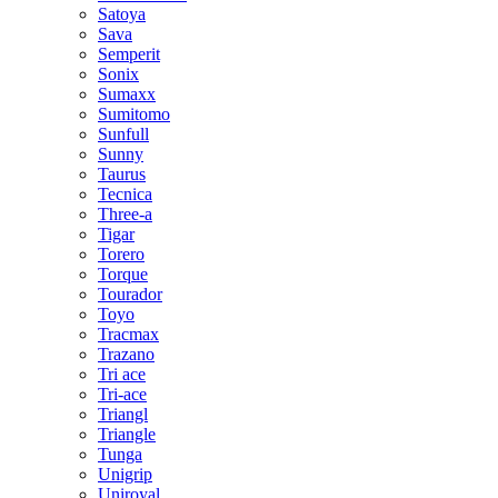
Satoya
Sava
Semperit
Sonix
Sumaxx
Sumitomo
Sunfull
Sunny
Taurus
Tecnica
Three-a
Tigar
Torero
Torque
Tourador
Toyo
Tracmax
Trazano
Tri ace
Tri-ace
Triangl
Triangle
Tunga
Unigrip
Uniroyal