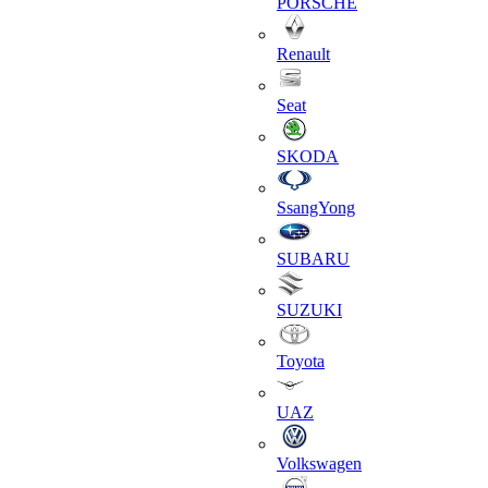
PORSCHE
Renault
Seat
SKODA
SsangYong
SUBARU
SUZUKI
Toyota
UAZ
Volkswagen