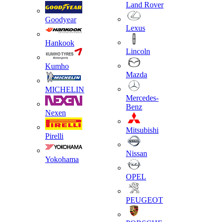
Land Rover
Goodyear
Lexus
Hankook
Lincoln
Kumho
Mazda
MICHELIN
Mercedes-
Benz
Nexen
Mitsubishi
Pirelli
Nissan
Yokohama
OPEL
PEUGEOT