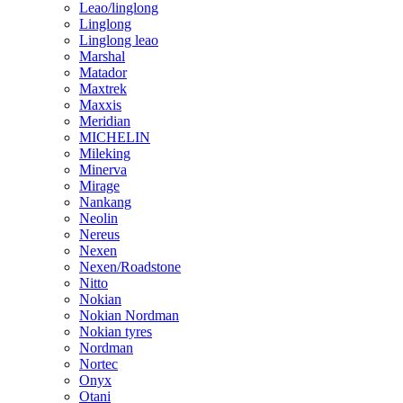
Leao/linglong
Linglong
Linglong leao
Marshal
Matador
Maxtrek
Maxxis
Meridian
MICHELIN
Mileking
Minerva
Mirage
Nankang
Neolin
Nereus
Nexen
Nexen/Roadstone
Nitto
Nokian
Nokian Nordman
Nokian tyres
Nordman
Nortec
Onyx
Otani