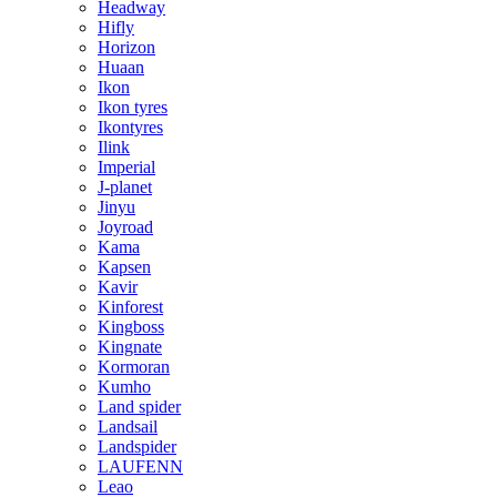
Headway
Hifly
Horizon
Huaan
Ikon
Ikon tyres
Ikontyres
Ilink
Imperial
J-planet
Jinyu
Joyroad
Kama
Kapsen
Kavir
Kinforest
Kingboss
Kingnate
Kormoran
Kumho
Land spider
Landsail
Landspider
LAUFENN
Leao