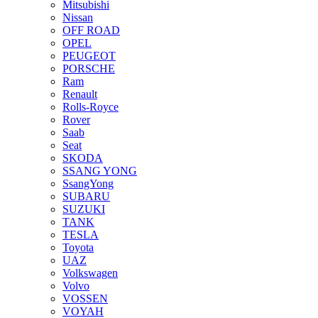
Mitsubishi
Nissan
OFF ROAD
OPEL
PEUGEOT
PORSCHE
Ram
Renault
Rolls-Royce
Rover
Saab
Seat
SKODA
SSANG YONG
SsangYong
SUBARU
SUZUKI
TANK
TESLA
Toyota
UAZ
Volkswagen
Volvo
VOSSEN
VOYAH