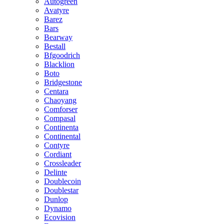
Autogreen
Avatyre
Barez
Bars
Bearway
Bestall
Bfgoodrich
Blacklion
Boto
Bridgestone
Centara
Chaoyang
Comforser
Compasal
Continenta
Continental
Contyre
Cordiant
Crossleader
Delinte
Doublecoin
Doublestar
Dunlop
Dynamo
Ecovision