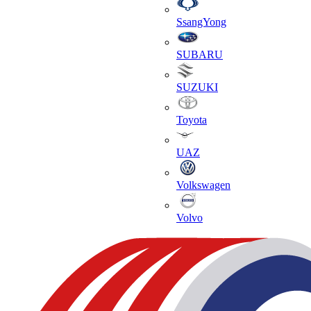
SsangYong
SUBARU
SUZUKI
Toyota
UAZ
Volkswagen
Volvo