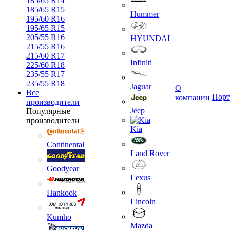
185/65 R14
185/65 R15
Hummer
195/60 R16
195/65 R15
205/55 R16
HYUNDAI
215/55 R16
215/60 R17
Infiniti
225/60 R18
235/55 R17
235/55 R18
Jaguar
О
Все
Порт
компании
производители
Jeep
Популярные
производители
Kia
Continental
Land Rover
Goodyear
Lexus
Hankook
Lincoln
Kumho
Mazda