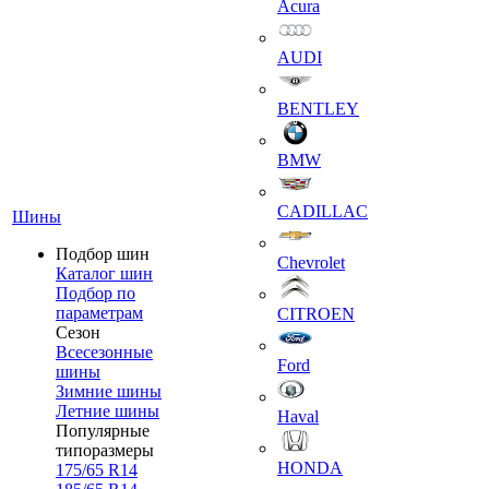
Acura
AUDI
BENTLEY
BMW
CADILLAC
Шины
Подбор шин
Chevrolet
Каталог шин
Подбор по
параметрам
CITROEN
Сезон
Всесезонные
Ford
шины
Зимние шины
Летние шины
Haval
Популярные
типоразмеры
HONDA
175/65 R14