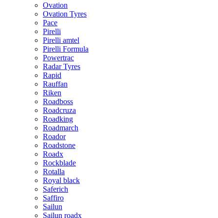
Ovation
Ovation Tyres
Pace
Pirelli
Pirelli amtel
Pirelli Formula
Powertrac
Radar Tyres
Rapid
Rauffan
Riken
Roadboss
Roadcruza
Roadking
Roadmarch
Roador
Roadstone
Roadx
Rockblade
Rotalla
Royal black
Saferich
Saffiro
Sailun
Sailun roadx