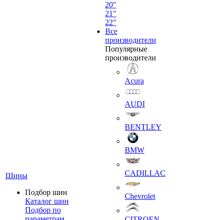
20"
21"
22"
Все
производители
Популярные
производители
Acura
AUDI
BENTLEY
BMW
CADILLAC
Шины
Подбор шин
Chevrolet
Каталог шин
Подбор по
параметрам
CITROEN