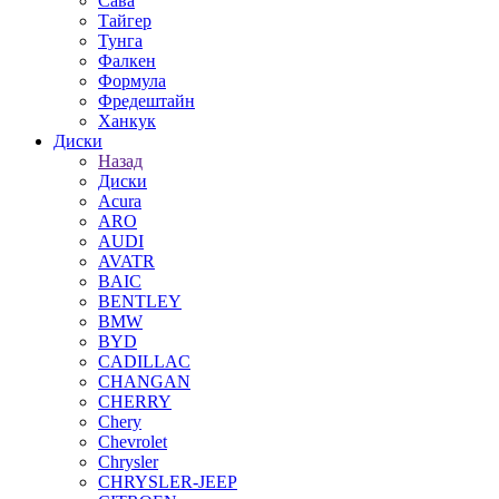
Сава
Тайгер
Тунга
Фалкен
Формула
Фредештайн
Ханкук
Диски
Назад
Диски
Acura
ARO
AUDI
AVATR
BAIC
BENTLEY
BMW
BYD
CADILLAC
CHANGAN
CHERRY
Chery
Chevrolet
Chrysler
CHRYSLER-JEEP