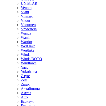
UNISTAR
Venom
Viatti
Vinmax
Vitour
Vitourneo
Vredestein
Wanda
Wanli
Warrior
West lake
Westlake
Winda
Winda/BOTO
Windforce
Yazd
Yokohama
Z tyre
Zeta
Zmax
Алтайшина
Амтел
Ашк
Барнаул
Белшина