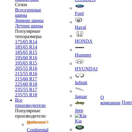
Сезон
Всесезонные
Ford
шины
Зимние шины
Летние шины
Haval
Популярные
типоразмеры
HONDA
175/65 R14
185/65 R14
185/65 R15
Hummer
195/60 R16
195/65 R15
205/55 R16
HYUNDAI
215/55 R16
215/60 R17
Infiniti
225/60 R18
235/55 R17
235/55 R18
Jaguar
О
Все
Порт
компании
производители
Jeep
Популярные
производители
Kia
Continental