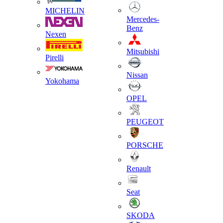
MICHELIN
Mercedes-
Benz
Nexen
Mitsubishi
Pirelli
Nissan
Yokohama
OPEL
PEUGEOT
PORSCHE
Renault
Seat
SKODA