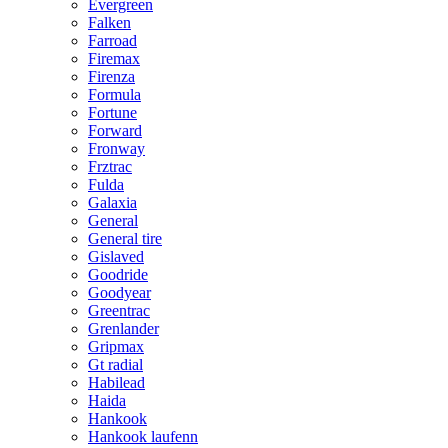
Evergreen
Falken
Farroad
Firemax
Firenza
Formula
Fortune
Forward
Fronway
Frztrac
Fulda
Galaxia
General
General tire
Gislaved
Goodride
Goodyear
Greentrac
Grenlander
Gripmax
Gt radial
Habilead
Haida
Hankook
Hankook laufenn