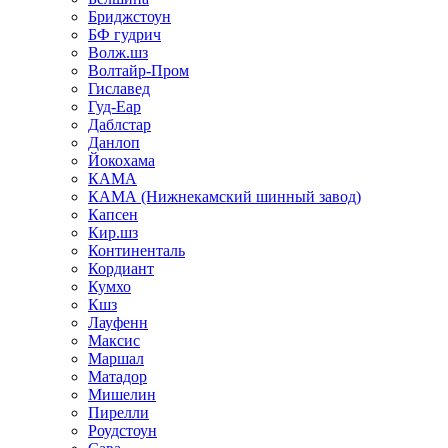
Бриджстоун
БФ гудрич
Волж.шз
Волтайр-Пром
Гиславед
Гуд-Еар
Даблстар
Данлоп
Йокохама
КАМА
КАМА (Нижнекамский шинный завод)
Капсен
Кир.шз
Континенталь
Кордиант
Кумхо
Кшз
Лауфенн
Максис
Маршал
Матадор
Мишелин
Пирелли
Роудстоун