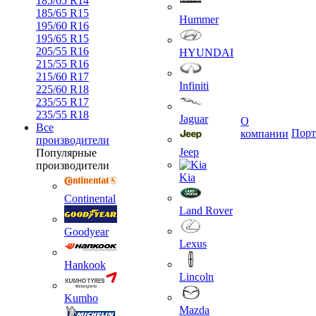
185/65 R14
185/65 R15
Hummer
195/60 R16
195/65 R15
205/55 R16
HYUNDAI
215/55 R16
215/60 R17
Infiniti
225/60 R18
235/55 R17
235/55 R18
Jaguar
О
Все
Порт
компании
производители
Jeep
Популярные
производители
Kia
Continental
Land Rover
Goodyear
Lexus
Hankook
Lincoln
Kumho
Mazda