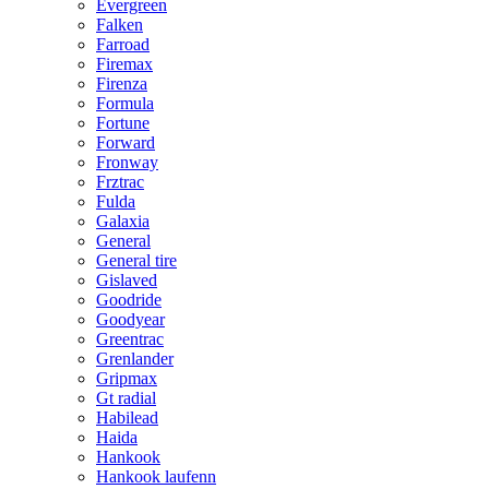
Evergreen
Falken
Farroad
Firemax
Firenza
Formula
Fortune
Forward
Fronway
Frztrac
Fulda
Galaxia
General
General tire
Gislaved
Goodride
Goodyear
Greentrac
Grenlander
Gripmax
Gt radial
Habilead
Haida
Hankook
Hankook laufenn