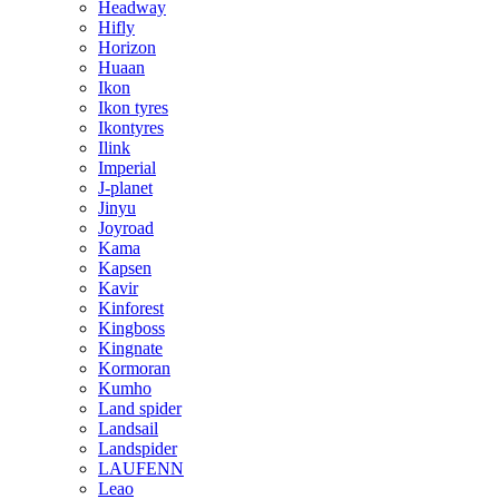
Headway
Hifly
Horizon
Huaan
Ikon
Ikon tyres
Ikontyres
Ilink
Imperial
J-planet
Jinyu
Joyroad
Kama
Kapsen
Kavir
Kinforest
Kingboss
Kingnate
Kormoran
Kumho
Land spider
Landsail
Landspider
LAUFENN
Leao