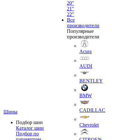
20"
21"
22"
Все
производители
Популярные
производители
Acura
AUDI
BENTLEY
BMW
CADILLAC
Шины
Подбор шин
Chevrolet
Каталог шин
Подбор по
параметрам
CITROEN