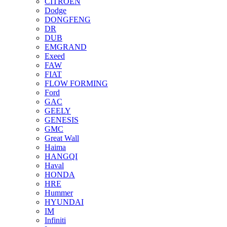
CITROEN
Dodge
DONGFENG
DR
DUB
EMGRAND
Exeed
FAW
FIAT
FLOW FORMING
Ford
GAC
GEELY
GENESIS
GMC
Great Wall
Haima
HANGQI
Haval
HONDA
HRE
Hummer
HYUNDAI
IM
Infiniti