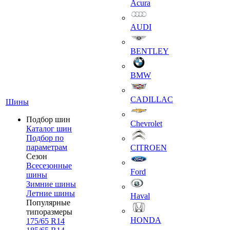
Acura
AUDI
BENTLEY
BMW
CADILLAC
Шины
Подбор шин
Chevrolet
Каталог шин
Подбор по
параметрам
CITROEN
Сезон
Всесезонные
Ford
шины
Зимние шины
Летние шины
Haval
Популярные
типоразмеры
HONDA
175/65 R14