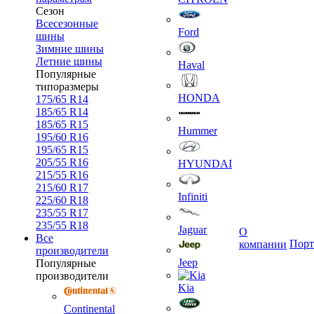
Сезон
Всесезонные
Ford
шины
Зимние шины
Летние шины
Haval
Популярные
типоразмеры
HONDA
175/65 R14
185/65 R14
185/65 R15
Hummer
195/60 R16
195/65 R15
205/55 R16
HYUNDAI
215/55 R16
215/60 R17
Infiniti
225/60 R18
235/55 R17
235/55 R18
Jaguar
О
Все
Порт
компании
производители
Jeep
Популярные
производители
Kia
Continental