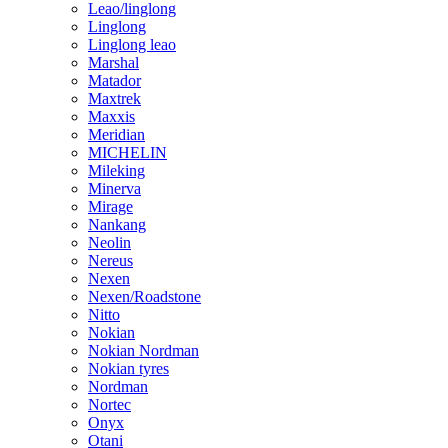
Leao/linglong
Linglong
Linglong leao
Marshal
Matador
Maxtrek
Maxxis
Meridian
MICHELIN
Mileking
Minerva
Mirage
Nankang
Neolin
Nereus
Nexen
Nexen/Roadstone
Nitto
Nokian
Nokian Nordman
Nokian tyres
Nordman
Nortec
Onyx
Otani