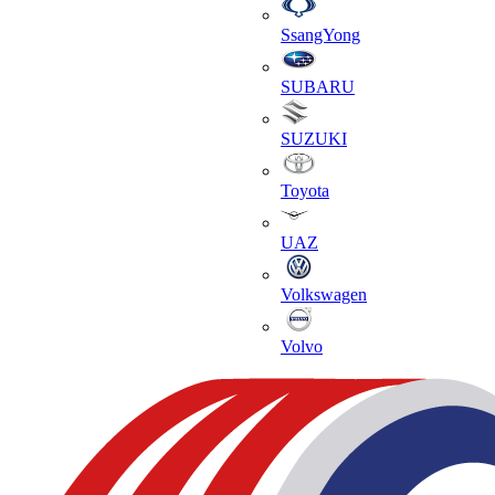
SsangYong
SUBARU
SUZUKI
Toyota
UAZ
Volkswagen
Volvo