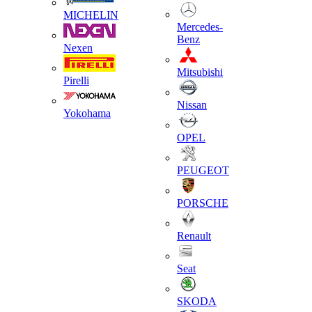
MICHELIN
Mercedes-
Benz
Nexen
Mitsubishi
Pirelli
Nissan
Yokohama
OPEL
PEUGEOT
PORSCHE
Renault
Seat
SKODA