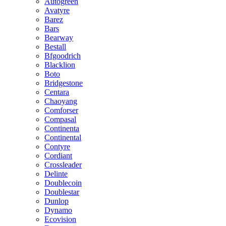
Autogreen
Avatyre
Barez
Bars
Bearway
Bestall
Bfgoodrich
Blacklion
Boto
Bridgestone
Centara
Chaoyang
Comforser
Compasal
Continenta
Continental
Contyre
Cordiant
Crossleader
Delinte
Doublecoin
Doublestar
Dunlop
Dynamo
Ecovision