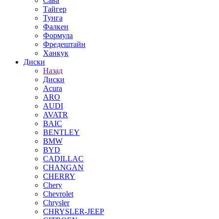
Сава
Тайгер
Тунга
Фалкен
Формула
Фредештайн
Ханкук
Диски
Назад
Диски
Acura
ARO
AUDI
AVATR
BAIC
BENTLEY
BMW
BYD
CADILLAC
CHANGAN
CHERRY
Chery
Chevrolet
Chrysler
CHRYSLER-JEEP