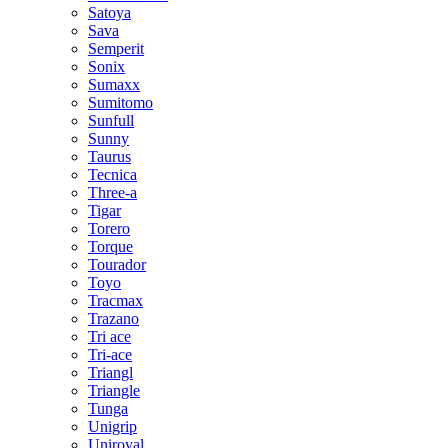
Satoya
Sava
Semperit
Sonix
Sumaxx
Sumitomo
Sunfull
Sunny
Taurus
Tecnica
Three-a
Tigar
Torero
Torque
Tourador
Toyo
Tracmax
Trazano
Tri ace
Tri-ace
Triangl
Triangle
Tunga
Unigrip
Uniroyal