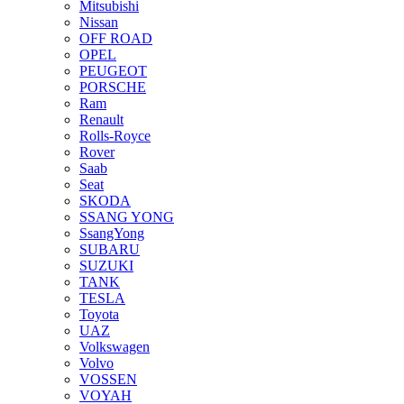
Mitsubishi
Nissan
OFF ROAD
OPEL
PEUGEOT
PORSCHE
Ram
Renault
Rolls-Royce
Rover
Saab
Seat
SKODA
SSANG YONG
SsangYong
SUBARU
SUZUKI
TANK
TESLA
Toyota
UAZ
Volkswagen
Volvo
VOSSEN
VOYAH