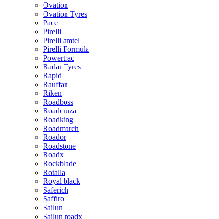
Ovation
Ovation Tyres
Pace
Pirelli
Pirelli amtel
Pirelli Formula
Powertrac
Radar Tyres
Rapid
Rauffan
Riken
Roadboss
Roadcruza
Roadking
Roadmarch
Roador
Roadstone
Roadx
Rockblade
Rotalla
Royal black
Saferich
Saffiro
Sailun
Sailun roadx