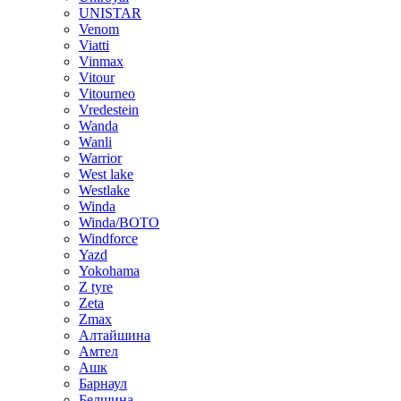
UNISTAR
Venom
Viatti
Vinmax
Vitour
Vitourneo
Vredestein
Wanda
Wanli
Warrior
West lake
Westlake
Winda
Winda/BOTO
Windforce
Yazd
Yokohama
Z tyre
Zeta
Zmax
Алтайшина
Амтел
Ашк
Барнаул
Белшина