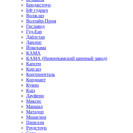
Бриджстоун
БФ гудрич
Волж.шз
Волтайр-Пром
Гиславед
Гуд-Еар
Даблстар
Данлоп
Йокохама
КАМА
КАМА (Нижнекамский шинный завод)
Капсен
Кир.шз
Континенталь
Кордиант
Кумхо
Кшз
Лауфенн
Максис
Маршал
Матадор
Мишелин
Пирелли
Роудстоун