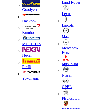
Land Rover
Goodyear
Lexus
Hankook
Lincoln
Kumho
Mazda
MICHELIN
Mercedes-
Benz
Nexen
Mitsubishi
Pirelli
Nissan
Yokohama
OPEL
PEUGEOT