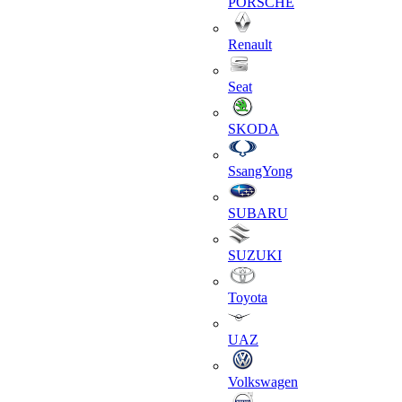
PORSCHE
Renault
Seat
SKODA
SsangYong
SUBARU
SUZUKI
Toyota
UAZ
Volkswagen