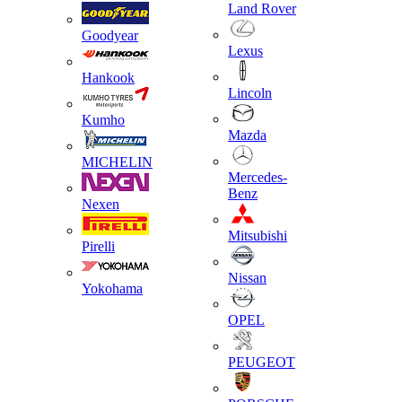
Land Rover
Goodyear
Lexus
Hankook
Lincoln
Kumho
Mazda
MICHELIN
Mercedes-
Benz
Nexen
Mitsubishi
Pirelli
Nissan
Yokohama
OPEL
PEUGEOT