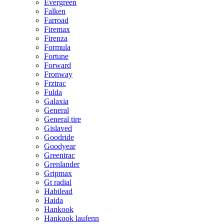
Evergreen
Falken
Farroad
Firemax
Firenza
Formula
Fortune
Forward
Fronway
Frztrac
Fulda
Galaxia
General
General tire
Gislaved
Goodride
Goodyear
Greentrac
Grenlander
Gripmax
Gt radial
Habilead
Haida
Hankook
Hankook laufenn