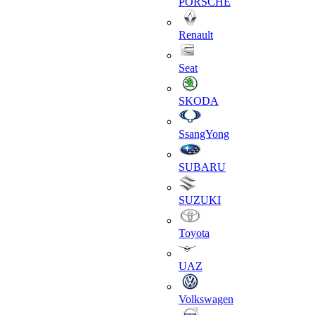
PORSCHE
Renault
Seat
SKODA
SsangYong
SUBARU
SUZUKI
Toyota
UAZ
Volkswagen