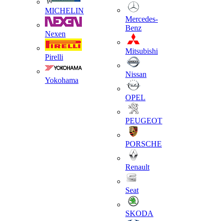
MICHELIN
Mercedes-
Benz
Nexen
Mitsubishi
Pirelli
Nissan
Yokohama
OPEL
PEUGEOT
PORSCHE
Renault
Seat
SKODA