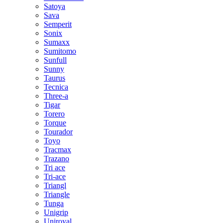
Satoya
Sava
Semperit
Sonix
Sumaxx
Sumitomo
Sunfull
Sunny
Taurus
Tecnica
Three-a
Tigar
Torero
Torque
Tourador
Toyo
Tracmax
Trazano
Tri ace
Tri-ace
Triangl
Triangle
Tunga
Unigrip
Uniroyal