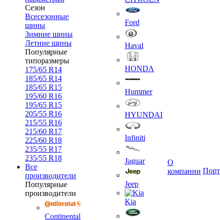
Сезон
Всесезонные
Ford
шины
Зимние шины
Летние шины
Haval
Популярные
типоразмеры
HONDA
175/65 R14
185/65 R14
185/65 R15
Hummer
195/60 R16
195/65 R15
205/55 R16
HYUNDAI
215/55 R16
215/60 R17
Infiniti
225/60 R18
235/55 R17
235/55 R18
Jaguar
О
Все
Порт
компании
производители
Jeep
Популярные
производители
Kia
Continental