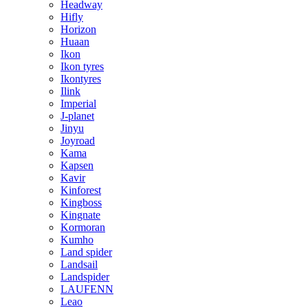
Headway
Hifly
Horizon
Huaan
Ikon
Ikon tyres
Ikontyres
Ilink
Imperial
J-planet
Jinyu
Joyroad
Kama
Kapsen
Kavir
Kinforest
Kingboss
Kingnate
Kormoran
Kumho
Land spider
Landsail
Landspider
LAUFENN
Leao