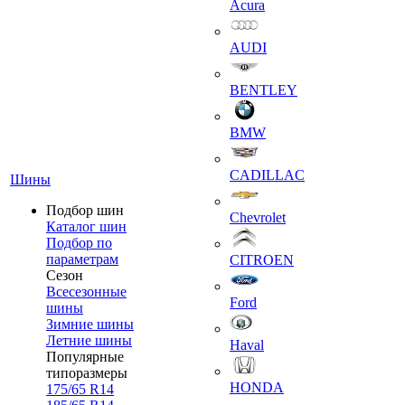
Acura
AUDI
BENTLEY
BMW
CADILLAC
Шины
Подбор шин
Chevrolet
Каталог шин
Подбор по
параметрам
CITROEN
Сезон
Всесезонные
Ford
шины
Зимние шины
Летние шины
Haval
Популярные
типоразмеры
HONDA
175/65 R14