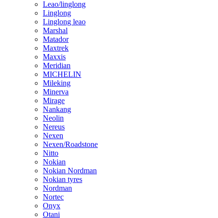
Leao/linglong
Linglong
Linglong leao
Marshal
Matador
Maxtrek
Maxxis
Meridian
MICHELIN
Mileking
Minerva
Mirage
Nankang
Neolin
Nereus
Nexen
Nexen/Roadstone
Nitto
Nokian
Nokian Nordman
Nokian tyres
Nordman
Nortec
Onyx
Otani