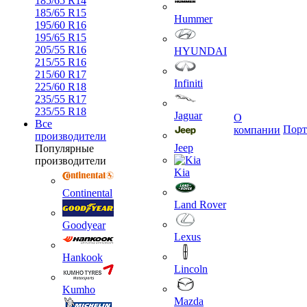
185/65 R14
185/65 R15
Hummer
195/60 R16
195/65 R15
205/55 R16
HYUNDAI
215/55 R16
215/60 R17
Infiniti
225/60 R18
235/55 R17
235/55 R18
Jaguar
О
Все
Порт
компании
производители
Jeep
Популярные
производители
Kia
Continental
Land Rover
Goodyear
Lexus
Hankook
Lincoln
Kumho
Mazda