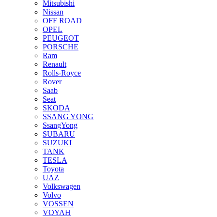
Mitsubishi
Nissan
OFF ROAD
OPEL
PEUGEOT
PORSCHE
Ram
Renault
Rolls-Royce
Rover
Saab
Seat
SKODA
SSANG YONG
SsangYong
SUBARU
SUZUKI
TANK
TESLA
Toyota
UAZ
Volkswagen
Volvo
VOSSEN
VOYAH