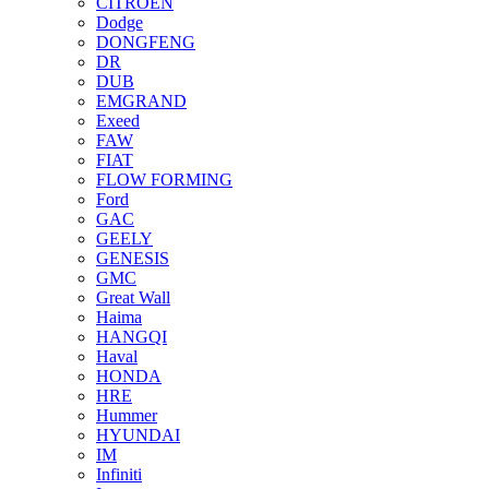
CITROEN
Dodge
DONGFENG
DR
DUB
EMGRAND
Exeed
FAW
FIAT
FLOW FORMING
Ford
GAC
GEELY
GENESIS
GMC
Great Wall
Haima
HANGQI
Haval
HONDA
HRE
Hummer
HYUNDAI
IM
Infiniti