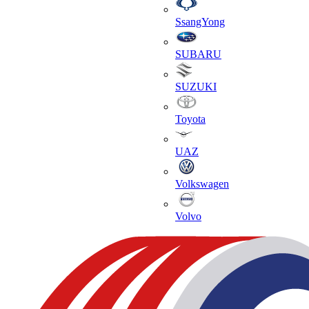
SsangYong
SUBARU
SUZUKI
Toyota
UAZ
Volkswagen
Volvo