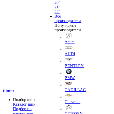
20"
21"
22"
Все
производители
Популярные
производители
Acura
AUDI
BENTLEY
BMW
CADILLAC
Шины
Подбор шин
Chevrolet
Каталог шин
Подбор по
параметрам
CITROEN