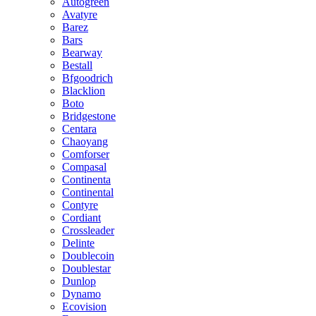
Autogreen
Avatyre
Barez
Bars
Bearway
Bestall
Bfgoodrich
Blacklion
Boto
Bridgestone
Centara
Chaoyang
Comforser
Compasal
Continenta
Continental
Contyre
Cordiant
Crossleader
Delinte
Doublecoin
Doublestar
Dunlop
Dynamo
Ecovision