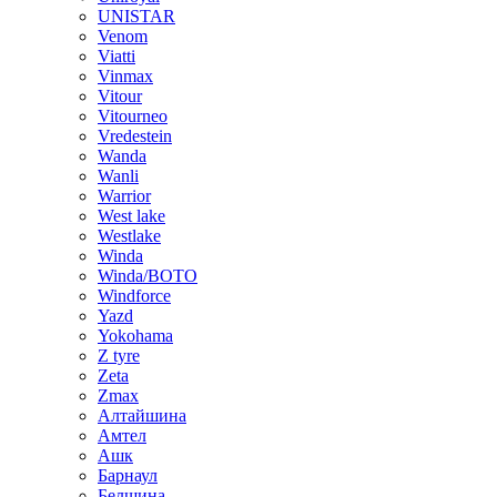
UNISTAR
Venom
Viatti
Vinmax
Vitour
Vitourneo
Vredestein
Wanda
Wanli
Warrior
West lake
Westlake
Winda
Winda/BOTO
Windforce
Yazd
Yokohama
Z tyre
Zeta
Zmax
Алтайшина
Амтел
Ашк
Барнаул
Белшина