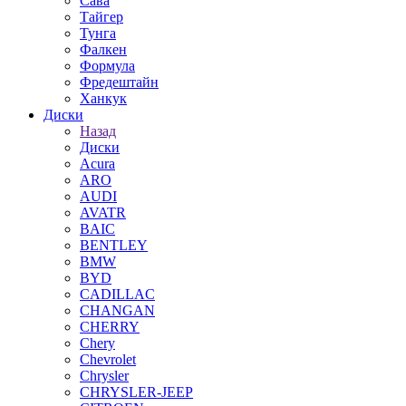
Сава
Тайгер
Тунга
Фалкен
Формула
Фредештайн
Ханкук
Диски
Назад
Диски
Acura
ARO
AUDI
AVATR
BAIC
BENTLEY
BMW
BYD
CADILLAC
CHANGAN
CHERRY
Chery
Chevrolet
Chrysler
CHRYSLER-JEEP