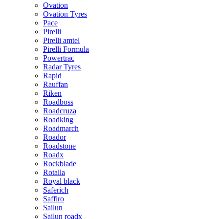
Ovation
Ovation Tyres
Pace
Pirelli
Pirelli amtel
Pirelli Formula
Powertrac
Radar Tyres
Rapid
Rauffan
Riken
Roadboss
Roadcruza
Roadking
Roadmarch
Roador
Roadstone
Roadx
Rockblade
Rotalla
Royal black
Saferich
Saffiro
Sailun
Sailun roadx