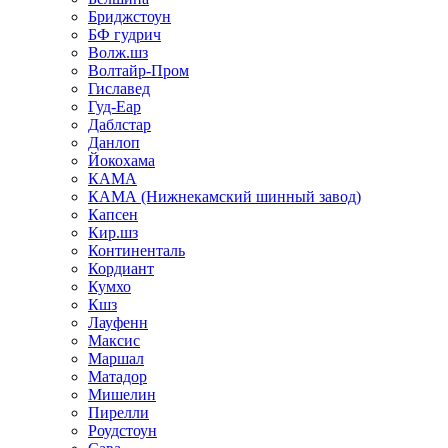
Бриджстоун
БФ гудрич
Волж.шз
Волтайр-Пром
Гиславед
Гуд-Еар
Даблстар
Данлоп
Йокохама
КАМА
КАМА (Нижнекамский шинный завод)
Капсен
Кир.шз
Континенталь
Кордиант
Кумхо
Кшз
Лауфенн
Максис
Маршал
Матадор
Мишелин
Пирелли
Роудстоун