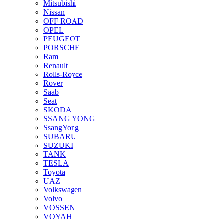
Mitsubishi
Nissan
OFF ROAD
OPEL
PEUGEOT
PORSCHE
Ram
Renault
Rolls-Royce
Rover
Saab
Seat
SKODA
SSANG YONG
SsangYong
SUBARU
SUZUKI
TANK
TESLA
Toyota
UAZ
Volkswagen
Volvo
VOSSEN
VOYAH