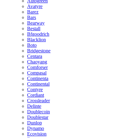
Autogreen
Avatyre
Barez
Bars
Bearway
Bestall
Bfgoodrich
Blacklion
Boto
Bridgestone
Centara
Chaoyang
Comforser
Compasal
Continenta
Continental
Contyre
Cordiant
Crossleader
Delinte
Doublecoin
Doublestar
Dunlop
Dynamo
Ecovision