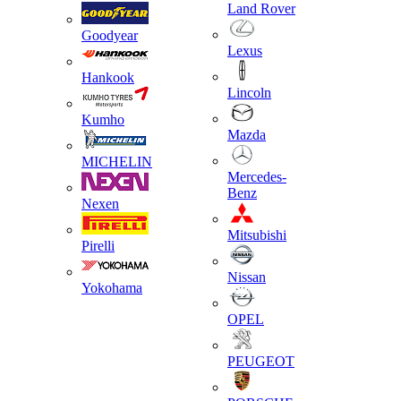
Land Rover
Goodyear
Lexus
Hankook
Lincoln
Kumho
Mazda
MICHELIN
Mercedes-
Benz
Nexen
Mitsubishi
Pirelli
Nissan
Yokohama
OPEL
PEUGEOT