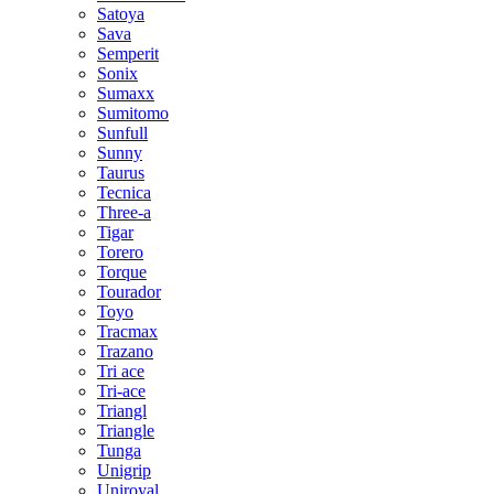
Satoya
Sava
Semperit
Sonix
Sumaxx
Sumitomo
Sunfull
Sunny
Taurus
Tecnica
Three-a
Tigar
Torero
Torque
Tourador
Toyo
Tracmax
Trazano
Tri ace
Tri-ace
Triangl
Triangle
Tunga
Unigrip
Uniroyal