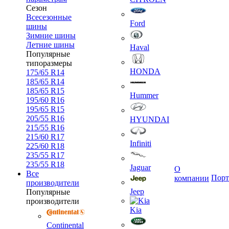
Сезон
Всесезонные
Ford
шины
Зимние шины
Летние шины
Haval
Популярные
типоразмеры
HONDA
175/65 R14
185/65 R14
185/65 R15
Hummer
195/60 R16
195/65 R15
205/55 R16
HYUNDAI
215/55 R16
215/60 R17
Infiniti
225/60 R18
235/55 R17
235/55 R18
Jaguar
О
Все
Порт
компании
производители
Jeep
Популярные
производители
Kia
Continental