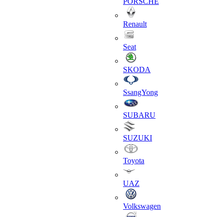
PORSCHE
Renault
Seat
SKODA
SsangYong
SUBARU
SUZUKI
Toyota
UAZ
Volkswagen