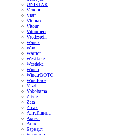
UNISTAR
Venom
Viatti
Vinmax
Vitour
Vitourneo
Vredestein
Wanda
Wanli
Warrior
West lake
Westlake
Winda
Winda/BOTO
Windforce
Yazd
Yokohama
Z tyre
Zeta
Zmax
Алтайшина
Амтел
Ашк
Барнаул
Белшина