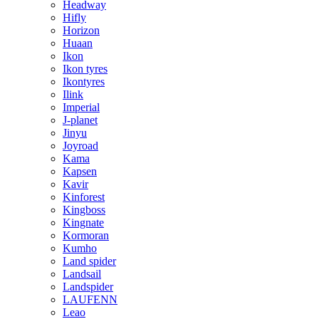
Headway
Hifly
Horizon
Huaan
Ikon
Ikon tyres
Ikontyres
Ilink
Imperial
J-planet
Jinyu
Joyroad
Kama
Kapsen
Kavir
Kinforest
Kingboss
Kingnate
Kormoran
Kumho
Land spider
Landsail
Landspider
LAUFENN
Leao