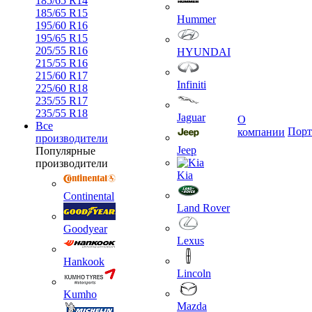
185/65 R14
185/65 R15
Hummer
195/60 R16
195/65 R15
205/55 R16
HYUNDAI
215/55 R16
215/60 R17
Infiniti
225/60 R18
235/55 R17
235/55 R18
Jaguar
О
Все
Порт
компании
производители
Jeep
Популярные
производители
Kia
Continental
Land Rover
Goodyear
Lexus
Hankook
Lincoln
Kumho
Mazda