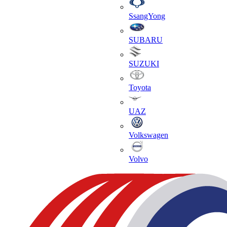
SsangYong
SUBARU
SUZUKI
Toyota
UAZ
Volkswagen
Volvo