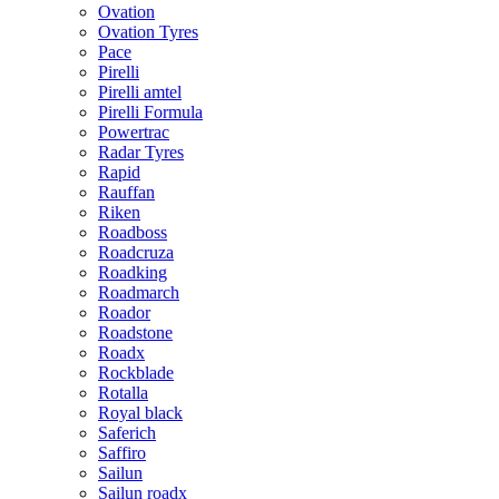
Ovation
Ovation Tyres
Pace
Pirelli
Pirelli amtel
Pirelli Formula
Powertrac
Radar Tyres
Rapid
Rauffan
Riken
Roadboss
Roadcruza
Roadking
Roadmarch
Roador
Roadstone
Roadx
Rockblade
Rotalla
Royal black
Saferich
Saffiro
Sailun
Sailun roadx