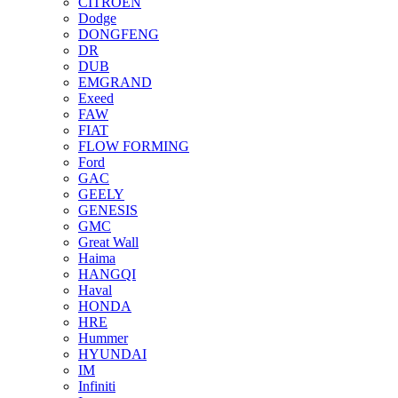
CITROEN
Dodge
DONGFENG
DR
DUB
EMGRAND
Exeed
FAW
FIAT
FLOW FORMING
Ford
GAC
GEELY
GENESIS
GMC
Great Wall
Haima
HANGQI
Haval
HONDA
HRE
Hummer
HYUNDAI
IM
Infiniti