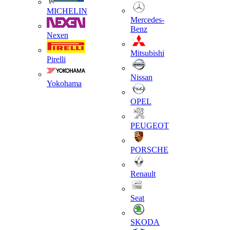
MICHELIN
Mercedes-
Benz
Nexen
Mitsubishi
Pirelli
Nissan
Yokohama
OPEL
PEUGEOT
PORSCHE
Renault
Seat
SKODA