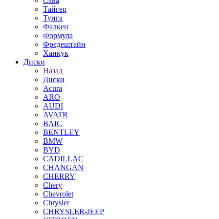
Сава
Тайгер
Тунга
Фалкен
Формула
Фредештайн
Ханкук
Диски
Назад
Диски
Acura
ARO
AUDI
AVATR
BAIC
BENTLEY
BMW
BYD
CADILLAC
CHANGAN
CHERRY
Chery
Chevrolet
Chrysler
CHRYSLER-JEEP