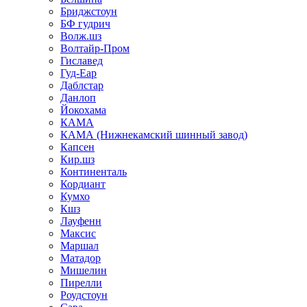
Бриджстоун
БФ гудрич
Волж.шз
Волтайр-Пром
Гиславед
Гуд-Еар
Даблстар
Данлоп
Йокохама
КАМА
КАМА (Нижнекамский шинный завод)
Капсен
Кир.шз
Континенталь
Кордиант
Кумхо
Кшз
Лауфенн
Максис
Маршал
Матадор
Мишелин
Пирелли
Роудстоун