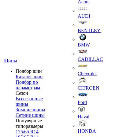
Acura
AUDI
BENTLEY
BMW
CADILLAC
Шины
Подбор шин
Chevrolet
Каталог шин
Подбор по
параметрам
CITROEN
Сезон
Всесезонные
Ford
шины
Зимние шины
Летние шины
Haval
Популярные
типоразмеры
HONDA
175/65 R14