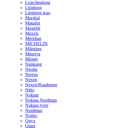
Leao/linglong
Linglong
Linglong leao
Marshal
Matador
Maxtrek
Maxxis
Meridian
MICHELIN
Mileking
Minerva
Mirage
Nankang
Neolin
Nereus
Nexen
Nexen/Roadstone
Nitto
Nokian
Nokian Nordman
Nokian tyres
Nordman
Nortec
Onyx
Otani