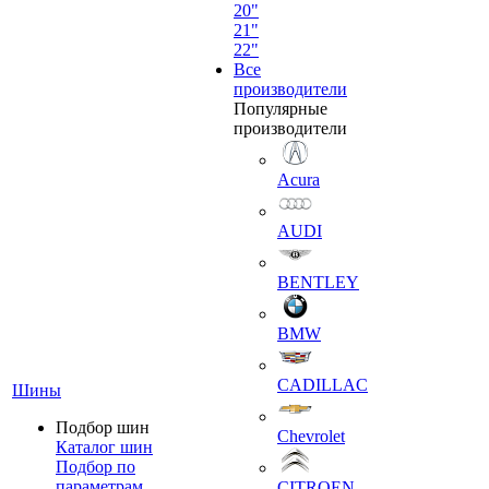
20"
21"
22"
Все
производители
Популярные
производители
Acura
AUDI
BENTLEY
BMW
CADILLAC
Шины
Подбор шин
Chevrolet
Каталог шин
Подбор по
параметрам
CITROEN