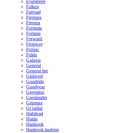
Evergreen
Falken
Farroad
Firemax
Firenza
Formula
Fortune
Forward
Fronway
Frztrac
Fulda
Galaxia
General
General tire
Gislaved
Goodride
Goodyear
Greentrac
Grenlander
Gripmax
Gt radial
Habilead
Haida
Hankook
Hankook laufenn