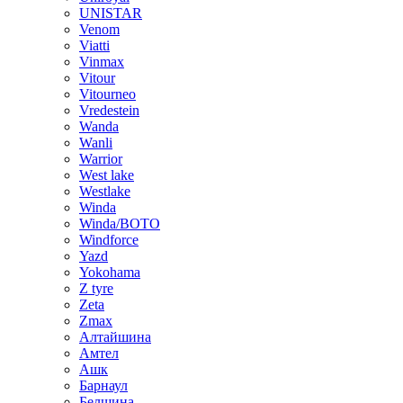
UNISTAR
Venom
Viatti
Vinmax
Vitour
Vitourneo
Vredestein
Wanda
Wanli
Warrior
West lake
Westlake
Winda
Winda/BOTO
Windforce
Yazd
Yokohama
Z tyre
Zeta
Zmax
Алтайшина
Амтел
Ашк
Барнаул
Белшина