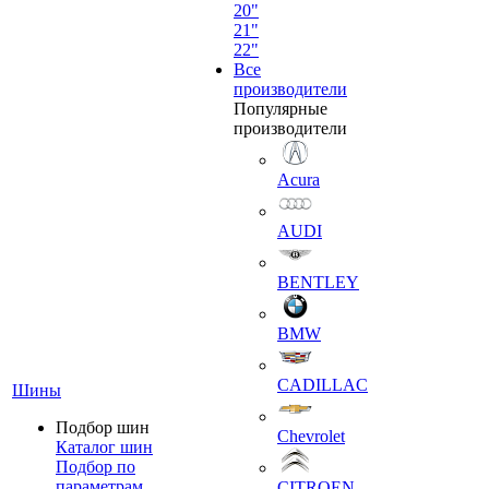
20"
21"
22"
Все
производители
Популярные
производители
Acura
AUDI
BENTLEY
BMW
CADILLAC
Шины
Подбор шин
Chevrolet
Каталог шин
Подбор по
параметрам
CITROEN