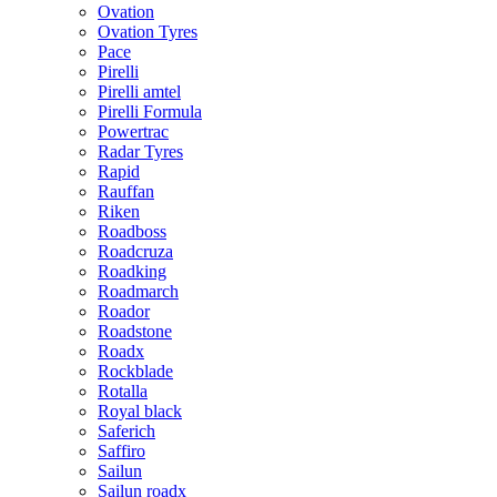
Ovation
Ovation Tyres
Pace
Pirelli
Pirelli amtel
Pirelli Formula
Powertrac
Radar Tyres
Rapid
Rauffan
Riken
Roadboss
Roadcruza
Roadking
Roadmarch
Roador
Roadstone
Roadx
Rockblade
Rotalla
Royal black
Saferich
Saffiro
Sailun
Sailun roadx