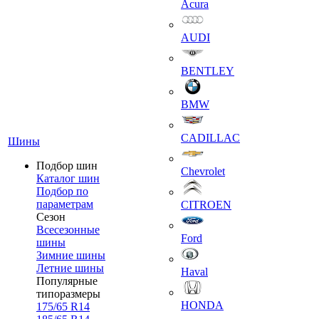
Acura
AUDI
BENTLEY
BMW
CADILLAC
Шины
Подбор шин
Chevrolet
Каталог шин
Подбор по
параметрам
CITROEN
Сезон
Всесезонные
Ford
шины
Зимние шины
Летние шины
Haval
Популярные
типоразмеры
HONDA
175/65 R14