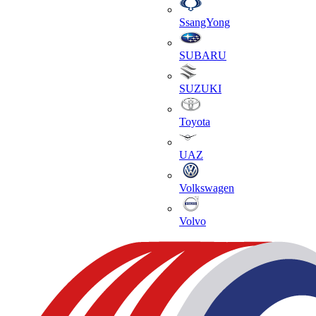
SsangYong
SUBARU
SUZUKI
Toyota
UAZ
Volkswagen
Volvo