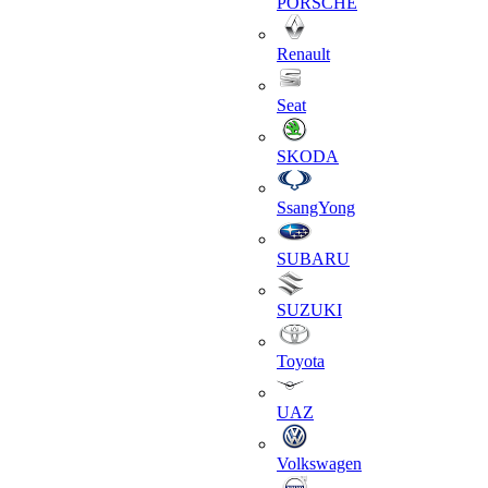
PORSCHE
Renault
Seat
SKODA
SsangYong
SUBARU
SUZUKI
Toyota
UAZ
Volkswagen