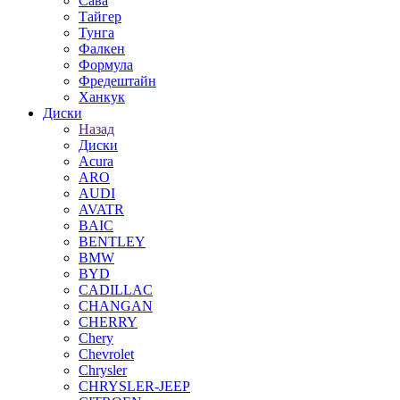
Сава
Тайгер
Тунга
Фалкен
Формула
Фредештайн
Ханкук
Диски
Назад
Диски
Acura
ARO
AUDI
AVATR
BAIC
BENTLEY
BMW
BYD
CADILLAC
CHANGAN
CHERRY
Chery
Chevrolet
Chrysler
CHRYSLER-JEEP