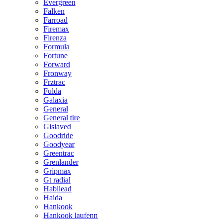
Evergreen
Falken
Farroad
Firemax
Firenza
Formula
Fortune
Forward
Fronway
Frztrac
Fulda
Galaxia
General
General tire
Gislaved
Goodride
Goodyear
Greentrac
Grenlander
Gripmax
Gt radial
Habilead
Haida
Hankook
Hankook laufenn