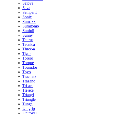
Satoya
Sava
Semperit
Sonix
Sumaxx
Sumitomo
Sunfull
Sunny
Taurus
Tecnica
Three-a
Tigar
Torero
Torque
Tourador
Toyo
Tracmax
Trazano
Tri ace
Tri-ace
Triangl
Triangle
Tunga
Unigrip
Uniroyal