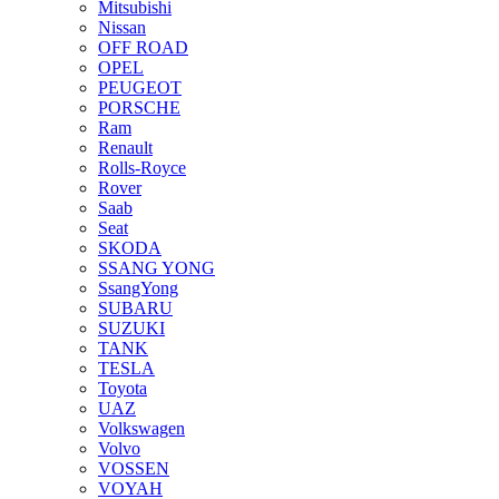
Mitsubishi
Nissan
OFF ROAD
OPEL
PEUGEOT
PORSCHE
Ram
Renault
Rolls-Royce
Rover
Saab
Seat
SKODA
SSANG YONG
SsangYong
SUBARU
SUZUKI
TANK
TESLA
Toyota
UAZ
Volkswagen
Volvo
VOSSEN
VOYAH