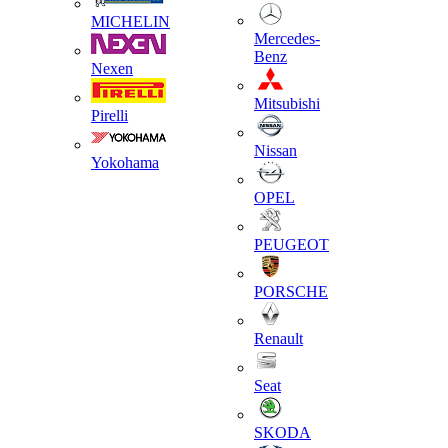
MICHELIN
Mercedes-
Benz
Nexen
Mitsubishi
Pirelli
Nissan
Yokohama
OPEL
PEUGEOT
PORSCHE
Renault
Seat
SKODA