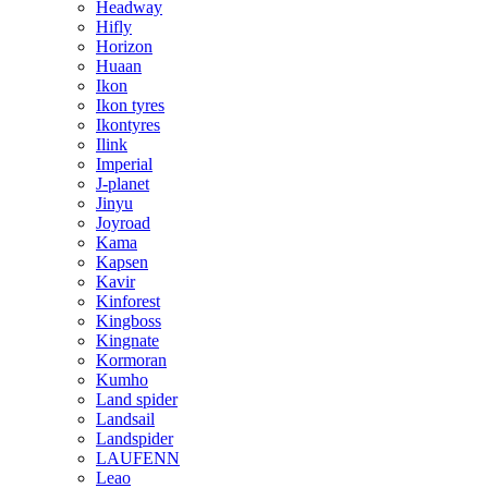
Headway
Hifly
Horizon
Huaan
Ikon
Ikon tyres
Ikontyres
Ilink
Imperial
J-planet
Jinyu
Joyroad
Kama
Kapsen
Kavir
Kinforest
Kingboss
Kingnate
Kormoran
Kumho
Land spider
Landsail
Landspider
LAUFENN
Leao