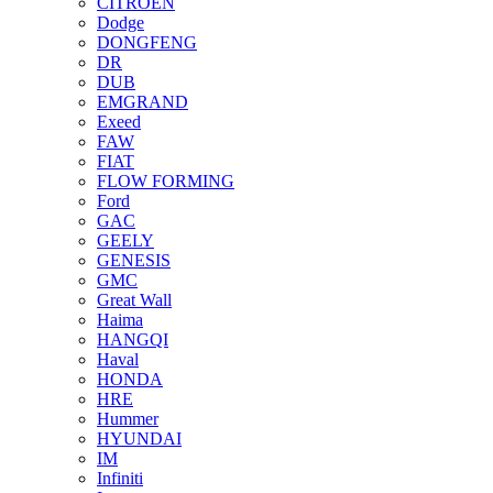
CITROEN
Dodge
DONGFENG
DR
DUB
EMGRAND
Exeed
FAW
FIAT
FLOW FORMING
Ford
GAC
GEELY
GENESIS
GMC
Great Wall
Haima
HANGQI
Haval
HONDA
HRE
Hummer
HYUNDAI
IM
Infiniti