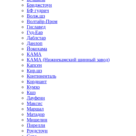
Бриджстоун
БФ гудрич
Волж.шз
Волтайр-Пром
Гиславед
Гуд-Еар
Даблстар
Данлоп
Йокохама
КАМА
КАМА (Нижнекамский шинный завод)
Капсен
Кир.шз
Континенталь
Кордиант
Кумхо
Кшз
Лауфенн
Максис
Маршал
Матадор
Мишелин
Пирелли
Роудстоун