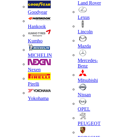
Land Rover
Goodyear
Lexus
Hankook
Lincoln
Kumho
Mazda
MICHELIN
Mercedes-
Benz
Nexen
Mitsubishi
Pirelli
Nissan
Yokohama
OPEL
PEUGEOT