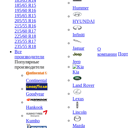
185/65 R14
185/65 R15
Hummer
195/60 R16
195/65 R15
205/55 R16
HYUNDAI
215/55 R16
215/60 R17
Infiniti
225/60 R18
235/55 R17
235/55 R18
Jaguar
О
Все
Порт
компании
производители
Jeep
Популярные
производители
Kia
Continental
Land Rover
Goodyear
Lexus
Hankook
Lincoln
Kumho
Mazda