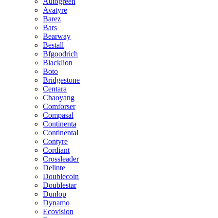
Autogreen
Avatyre
Barez
Bars
Bearway
Bestall
Bfgoodrich
Blacklion
Boto
Bridgestone
Centara
Chaoyang
Comforser
Compasal
Continenta
Continental
Contyre
Cordiant
Crossleader
Delinte
Doublecoin
Doublestar
Dunlop
Dynamo
Ecovision