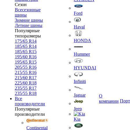
Сезон
Всесезонные
Ford
шины
Зимние шины
Летние шины
Haval
Популярные
типоразмеры
HONDA
175/65 R14
185/65 R14
185/65 R15
Hummer
195/60 R16
195/65 R15
205/55 R16
HYUNDAI
215/55 R16
215/60 R17
Infiniti
225/60 R18
235/55 R17
235/55 R18
Jaguar
О
Все
Порт
компании
производители
Jeep
Популярные
производители
Kia
Continental