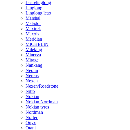
Leao/linglong
Linglong
Linglong leao
Marshal
Matador
Maxtrek
Maxxis
Meridian
MICHELIN
Mileking
Minerva
Mirage
Nankang
Neolin
Nereus
Nexen
Nexen/Roadstone
Nitto
Nokian
Nokian Nordman
Nokian tyres
Nordman
Nortec
Onyx
Otani