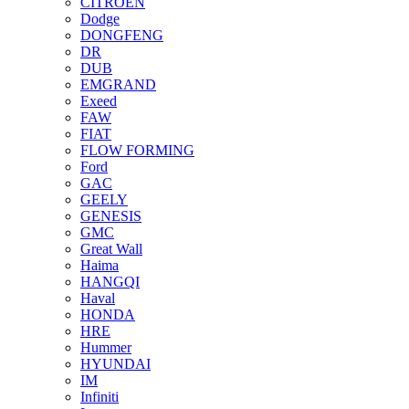
CITROEN
Dodge
DONGFENG
DR
DUB
EMGRAND
Exeed
FAW
FIAT
FLOW FORMING
Ford
GAC
GEELY
GENESIS
GMC
Great Wall
Haima
HANGQI
Haval
HONDA
HRE
Hummer
HYUNDAI
IM
Infiniti