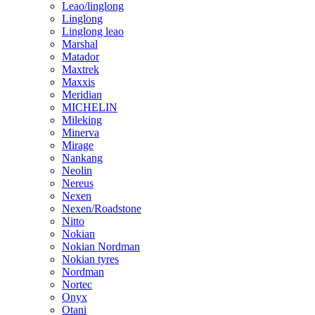
Leao/linglong
Linglong
Linglong leao
Marshal
Matador
Maxtrek
Maxxis
Meridian
MICHELIN
Mileking
Minerva
Mirage
Nankang
Neolin
Nereus
Nexen
Nexen/Roadstone
Nitto
Nokian
Nokian Nordman
Nokian tyres
Nordman
Nortec
Onyx
Otani