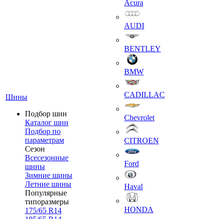
Acura
AUDI
BENTLEY
BMW
CADILLAC
Шины
Подбор шин
Chevrolet
Каталог шин
Подбор по
параметрам
CITROEN
Сезон
Всесезонные
Ford
шины
Зимние шины
Летние шины
Haval
Популярные
типоразмеры
HONDA
175/65 R14