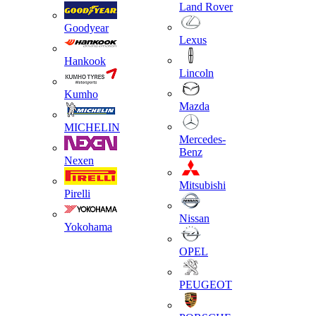
Land Rover
Goodyear
Lexus
Hankook
Lincoln
Kumho
Mazda
MICHELIN
Mercedes-
Benz
Nexen
Mitsubishi
Pirelli
Nissan
Yokohama
OPEL
PEUGEOT