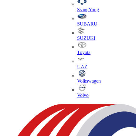
SsangYong
SUBARU
SUZUKI
Toyota
UAZ
Volkswagen
Volvo