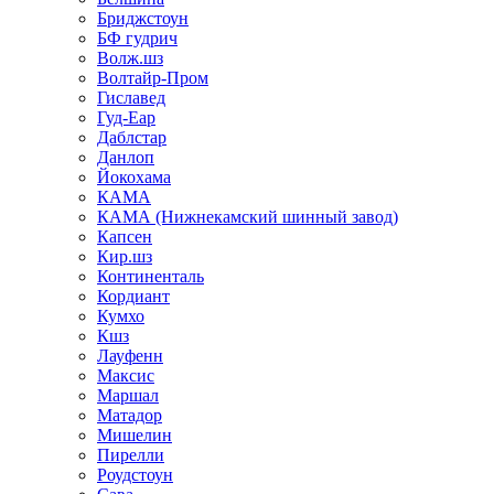
Бриджстоун
БФ гудрич
Волж.шз
Волтайр-Пром
Гиславед
Гуд-Еар
Даблстар
Данлоп
Йокохама
КАМА
КАМА (Нижнекамский шинный завод)
Капсен
Кир.шз
Континенталь
Кордиант
Кумхо
Кшз
Лауфенн
Максис
Маршал
Матадор
Мишелин
Пирелли
Роудстоун