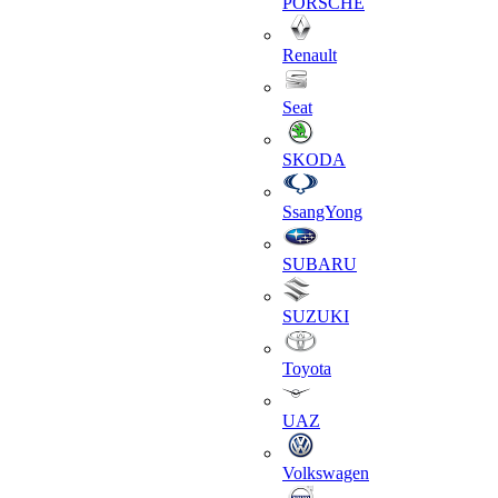
PORSCHE
Renault
Seat
SKODA
SsangYong
SUBARU
SUZUKI
Toyota
UAZ
Volkswagen