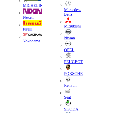
MICHELIN
Mercedes-
Benz
Nexen
Mitsubishi
Pirelli
Nissan
Yokohama
OPEL
PEUGEOT
PORSCHE
Renault
Seat
SKODA