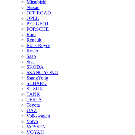
Mitsubishi
Nissan
OFF ROAD
OPEL
PEUGEOT
PORSCHE
Ram
Renault
Rolls-Royce
Rover
Saab
Seat
SKODA
SSANG YONG
SsangYong
SUBARU
SUZUKI
TANK
TESLA
Toyota
UAZ
Volkswagen
Volvo
VOSSEN
VOYAH