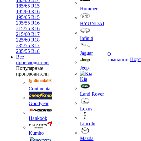
185/65 R14
185/65 R15
Hummer
195/60 R16
195/65 R15
205/55 R16
HYUNDAI
215/55 R16
215/60 R17
Infiniti
225/60 R18
235/55 R17
235/55 R18
Jaguar
О
Все
Порт
компании
производители
Jeep
Популярные
производители
Kia
Continental
Land Rover
Goodyear
Lexus
Hankook
Lincoln
Kumho
Mazda