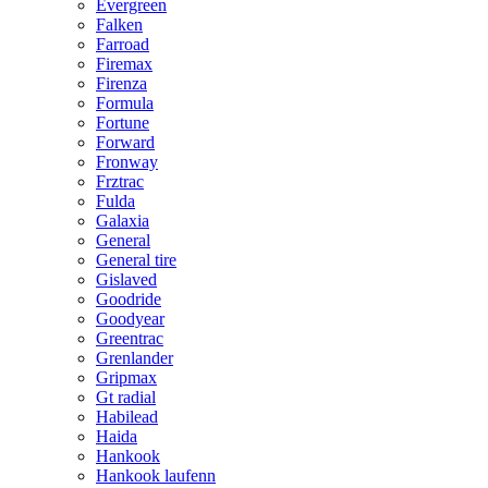
Evergreen
Falken
Farroad
Firemax
Firenza
Formula
Fortune
Forward
Fronway
Frztrac
Fulda
Galaxia
General
General tire
Gislaved
Goodride
Goodyear
Greentrac
Grenlander
Gripmax
Gt radial
Habilead
Haida
Hankook
Hankook laufenn