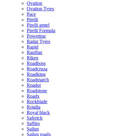
Ovation
Ovation Tyres
Pace
Pirelli
Pirelli amtel
Pirelli Formula
Powertrac
Radar Tyres
Rapid
Rauffan
Riken
Roadboss
Roadcruza
Roadking
Roadmarch
Roador
Roadstone
Roadx
Rockblade
Rotalla
Royal black
Saferich
Saffiro
Sailun
Sailun roadx