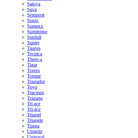
Satoya
Sava
Semperit
Sonix
Sumaxx
Sumitomo
Sunfull
Sunny
Taurus
Tecnica
Three-a
Tigar
Torero
Torque
Tourador
Toyo
Tracmax
Trazano
Tri ace
Tri-ace
Triangl
Triangle
Tunga
Unigrip
Uniroyal