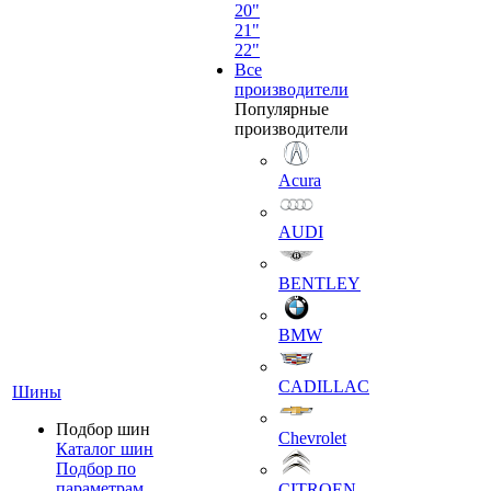
20"
21"
22"
Все
производители
Популярные
производители
Acura
AUDI
BENTLEY
BMW
CADILLAC
Шины
Подбор шин
Chevrolet
Каталог шин
Подбор по
параметрам
CITROEN