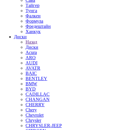
Сава
Тайгер
Тунга
Фалкен
Формула
Фредештайн
Ханкук
Диски
Назад
Диски
Acura
ARO
AUDI
AVATR
BAIC
BENTLEY
BMW
BYD
CADILLAC
CHANGAN
CHERRY
Chery
Chevrolet
Chrysler
CHRYSLER-JEEP