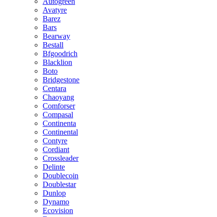
Autogreen
Avatyre
Barez
Bars
Bearway
Bestall
Bfgoodrich
Blacklion
Boto
Bridgestone
Centara
Chaoyang
Comforser
Compasal
Continenta
Continental
Contyre
Cordiant
Crossleader
Delinte
Doublecoin
Doublestar
Dunlop
Dynamo
Ecovision