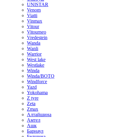
UNISTAR
Venom
Viatti
Vinmax
Vitour
Vitourneo
Vredestein
Wanda
Wanli
Warrior
West lake
Westlake
Winda
Winda/BOTO
Windforce
Yazd
Yokohama
Z tyre
Zeta
Zmax
Алтайшина
Амтел
Ашк
Барнаул
Белшина