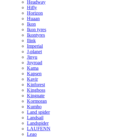
Headway
Hifly
Horizon
Huaan
Ikon
Ikon tyres
Ikontyres
Ilink
Imperial
J-planet
Jinyu
Joyroad
Kama
Kapsen
Kavir
Kinforest
Kingboss
Kingnate
Kormoran
Kumho
Land spider
Landsail
Landspider
LAUFENN
Leao