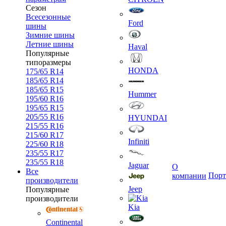
Сезон
Всесезонные
Ford
шины
Зимние шины
Летние шины
Haval
Популярные
типоразмеры
HONDA
175/65 R14
185/65 R14
185/65 R15
Hummer
195/60 R16
195/65 R15
205/55 R16
HYUNDAI
215/55 R16
215/60 R17
Infiniti
225/60 R18
235/55 R17
235/55 R18
Jaguar
О
Все
Порт
компании
производители
Jeep
Популярные
производители
Kia
Continental