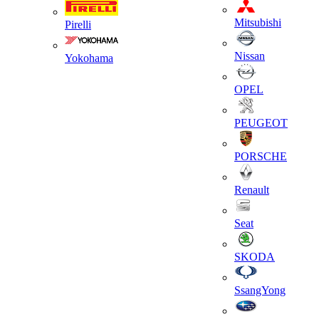
Mitsubishi
Pirelli
Nissan
Yokohama
OPEL
PEUGEOT
PORSCHE
Renault
Seat
SKODA
SsangYong