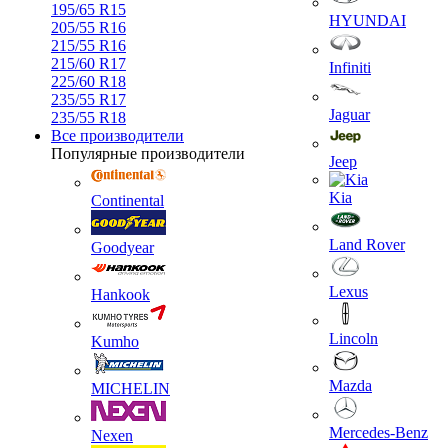
195/65 R15
HYUNDAI
205/55 R16
215/55 R16
215/60 R17
Infiniti
225/60 R18
235/55 R17
Jaguar
235/55 R18
Все производители
Популярные производители
Jeep
Kia
Continental
Land Rover
Goodyear
Lexus
Hankook
Lincoln
Kumho
Mazda
MICHELIN
Mercedes-Benz
Nexen