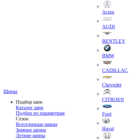
Acura
AUDI
BENTLEY
BMW
CADILLAC
Chevrolet
Шины
CITROEN
Подбор шин
Каталог шин
Подбор по параметрам
Ford
Сезон
Всесезонные шины
Haval
Зимние шины
Летние шины