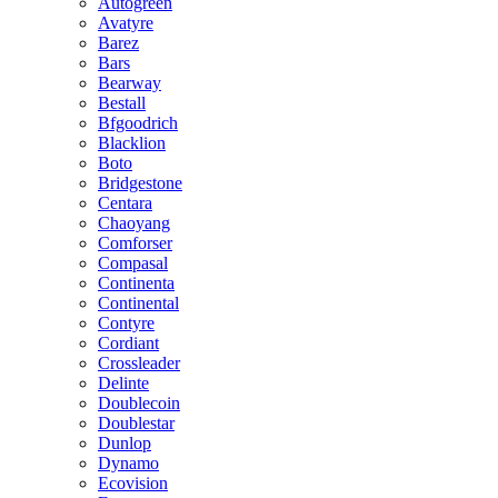
Autogreen
Avatyre
Barez
Bars
Bearway
Bestall
Bfgoodrich
Blacklion
Boto
Bridgestone
Centara
Chaoyang
Comforser
Compasal
Continenta
Continental
Contyre
Cordiant
Crossleader
Delinte
Doublecoin
Doublestar
Dunlop
Dynamo
Ecovision