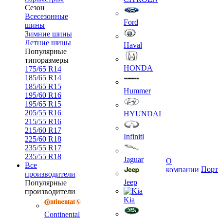
Сезон
Всесезонные
Ford
шины
Зимние шины
Летние шины
Haval
Популярные
типоразмеры
HONDA
175/65 R14
185/65 R14
185/65 R15
Hummer
195/60 R16
195/65 R15
205/55 R16
HYUNDAI
215/55 R16
215/60 R17
Infiniti
225/60 R18
235/55 R17
235/55 R18
Jaguar
О
Все
Порт
компании
производители
Jeep
Популярные
производители
Kia
Continental