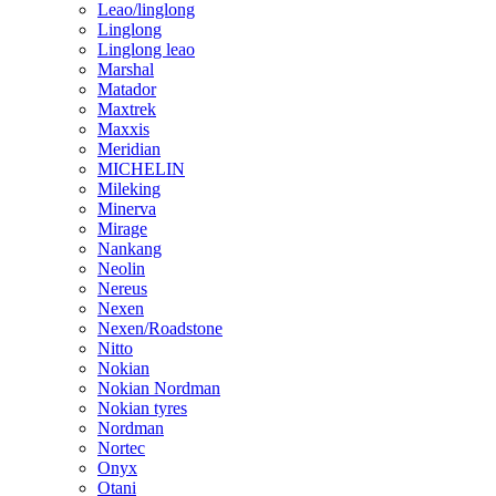
Leao/linglong
Linglong
Linglong leao
Marshal
Matador
Maxtrek
Maxxis
Meridian
MICHELIN
Mileking
Minerva
Mirage
Nankang
Neolin
Nereus
Nexen
Nexen/Roadstone
Nitto
Nokian
Nokian Nordman
Nokian tyres
Nordman
Nortec
Onyx
Otani