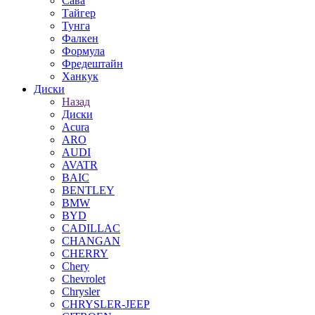
Сава
Тайгер
Тунга
Фалкен
Формула
Фредештайн
Ханкук
Диски
Назад
Диски
Acura
ARO
AUDI
AVATR
BAIC
BENTLEY
BMW
BYD
CADILLAC
CHANGAN
CHERRY
Chery
Chevrolet
Chrysler
CHRYSLER-JEEP