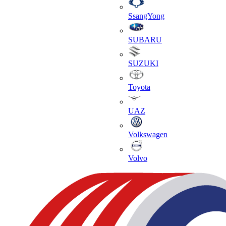
SsangYong
SUBARU
SUZUKI
Toyota
UAZ
Volkswagen
Volvo