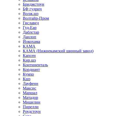
Бриджстоун
БФ гудрич
Волж.шз
Волтайр-Пром
Гиславед
Гуд-Еар
Даблстар
Данлоп
Йокохама
КАМА
КАМА (Нижнекамский шинный завод)
Капсен
Кир.шз
Континенталь
Кордиант
Кумхо
Кшз
Лауфенн
Максис
Маршал
Матадор
Мишелин
Пирелли
Роудстоун