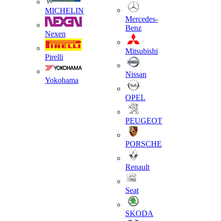
MICHELIN
Mercedes-
Benz
Nexen
Mitsubishi
Pirelli
Nissan
Yokohama
OPEL
PEUGEOT
PORSCHE
Renault
Seat
SKODA