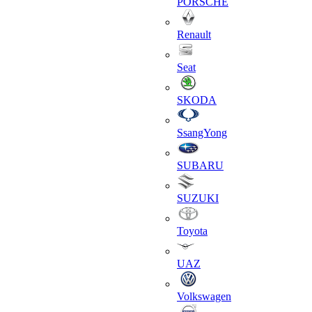
PORSCHE
Renault
Seat
SKODA
SsangYong
SUBARU
SUZUKI
Toyota
UAZ
Volkswagen