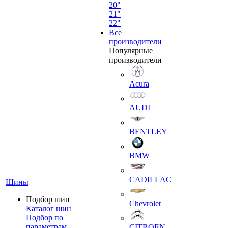
20"
21"
22"
Все
производители
Популярные
производители
Acura
AUDI
BENTLEY
BMW
CADILLAC
Шины
Подбор шин
Chevrolet
Каталог шин
Подбор по
параметрам
CITROEN