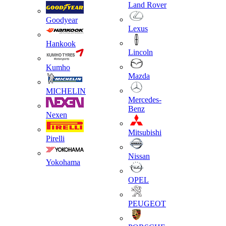
Land Rover
Goodyear
Lexus
Hankook
Lincoln
Kumho
Mazda
MICHELIN
Mercedes-
Benz
Nexen
Mitsubishi
Pirelli
Nissan
Yokohama
OPEL
PEUGEOT