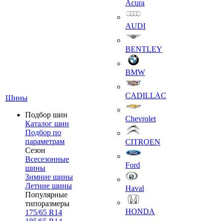
Acura
AUDI
BENTLEY
BMW
CADILLAC
Шины
Подбор шин
Chevrolet
Каталог шин
Подбор по
параметрам
CITROEN
Сезон
Всесезонные
Ford
шины
Зимние шины
Летние шины
Haval
Популярные
типоразмеры
HONDA
175/65 R14