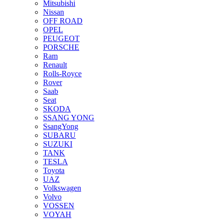
Mitsubishi
Nissan
OFF ROAD
OPEL
PEUGEOT
PORSCHE
Ram
Renault
Rolls-Royce
Rover
Saab
Seat
SKODA
SSANG YONG
SsangYong
SUBARU
SUZUKI
TANK
TESLA
Toyota
UAZ
Volkswagen
Volvo
VOSSEN
VOYAH