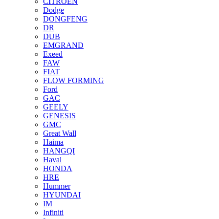
CITROEN
Dodge
DONGFENG
DR
DUB
EMGRAND
Exeed
FAW
FIAT
FLOW FORMING
Ford
GAC
GEELY
GENESIS
GMC
Great Wall
Haima
HANGQI
Haval
HONDA
HRE
Hummer
HYUNDAI
IM
Infiniti