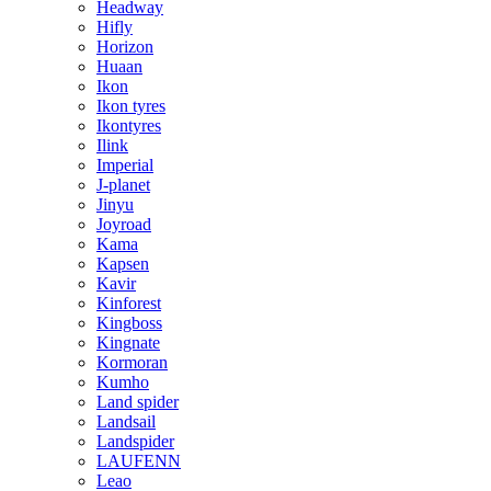
Headway
Hifly
Horizon
Huaan
Ikon
Ikon tyres
Ikontyres
Ilink
Imperial
J-planet
Jinyu
Joyroad
Kama
Kapsen
Kavir
Kinforest
Kingboss
Kingnate
Kormoran
Kumho
Land spider
Landsail
Landspider
LAUFENN
Leao