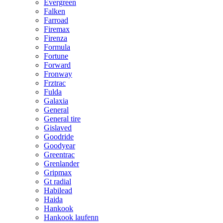
Evergreen
Falken
Farroad
Firemax
Firenza
Formula
Fortune
Forward
Fronway
Frztrac
Fulda
Galaxia
General
General tire
Gislaved
Goodride
Goodyear
Greentrac
Grenlander
Gripmax
Gt radial
Habilead
Haida
Hankook
Hankook laufenn