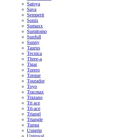
Satoya
Sava
Semperit
Sonix
Sumaxx
Sumitomo
Sunfull
Sunny
Taurus
Tecnica
Three-a
Tigar
Torero
Torque
Tourador
Toyo
Tracmax
Trazano
Tri ace
Tri-ace
Triangl
Triangle
Tunga
Unigrip
Uniroyal