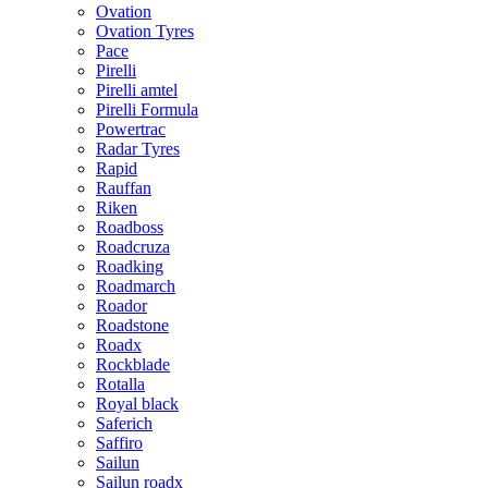
Ovation
Ovation Tyres
Pace
Pirelli
Pirelli amtel
Pirelli Formula
Powertrac
Radar Tyres
Rapid
Rauffan
Riken
Roadboss
Roadcruza
Roadking
Roadmarch
Roador
Roadstone
Roadx
Rockblade
Rotalla
Royal black
Saferich
Saffiro
Sailun
Sailun roadx