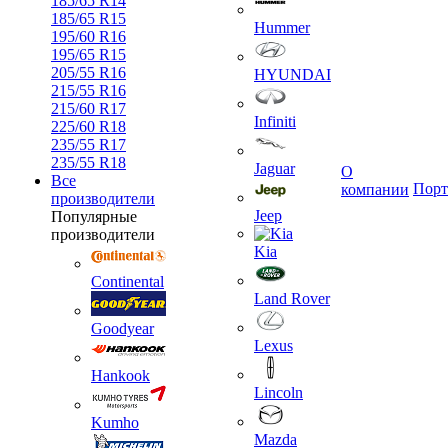
185/65 R14
185/65 R15
Hummer
195/60 R16
195/65 R15
205/55 R16
HYUNDAI
215/55 R16
215/60 R17
Infiniti
225/60 R18
235/55 R17
235/55 R18
Jaguar
О
Все
Порт
компании
производители
Jeep
Популярные
производители
Kia
Continental
Land Rover
Goodyear
Lexus
Hankook
Lincoln
Kumho
Mazda