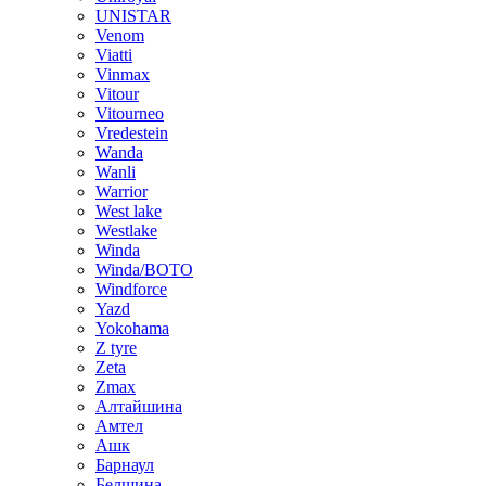
UNISTAR
Venom
Viatti
Vinmax
Vitour
Vitourneo
Vredestein
Wanda
Wanli
Warrior
West lake
Westlake
Winda
Winda/BOTO
Windforce
Yazd
Yokohama
Z tyre
Zeta
Zmax
Алтайшина
Амтел
Ашк
Барнаул
Белшина