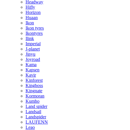
Headway
Hifly
Horizon
Huaan
Ikon
Ikon tyres
Ikontyres
Ilink
Imperial
J-planet
Jinyu
Joyroad
Kama
Kapsen
Kavir
Kinforest
Kingboss
Kingnate
Kormoran
Kumho
Land spider
Landsail
Landspider
LAUFENN
Leao