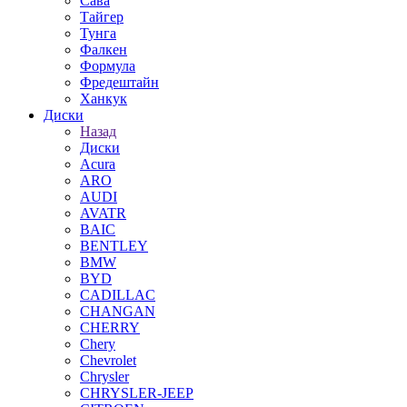
Сава
Тайгер
Тунга
Фалкен
Формула
Фредештайн
Ханкук
Диски
Назад
Диски
Acura
ARO
AUDI
AVATR
BAIC
BENTLEY
BMW
BYD
CADILLAC
CHANGAN
CHERRY
Chery
Chevrolet
Chrysler
CHRYSLER-JEEP