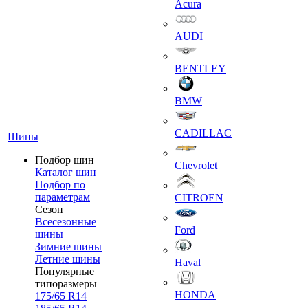
Acura
AUDI
BENTLEY
BMW
CADILLAC
Шины
Подбор шин
Chevrolet
Каталог шин
Подбор по
параметрам
CITROEN
Сезон
Всесезонные
Ford
шины
Зимние шины
Летние шины
Haval
Популярные
типоразмеры
HONDA
175/65 R14