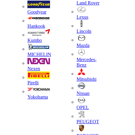
Land Rover
Goodyear
Lexus
Hankook
Lincoln
Kumho
Mazda
MICHELIN
Mercedes-
Benz
Nexen
Mitsubishi
Pirelli
Nissan
Yokohama
OPEL
PEUGEOT