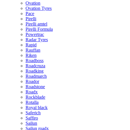
Ovation
Ovation Tyres
Pace
Pirelli
Pirelli amtel
Pirelli Formula
Powertrac
Radar Tyres
Rapid
Rauffan
Riken
Roadboss
Roadcruza
Roadking
Roadmarch
Roador
Roadstone
Roadx
Rockblade
Rotalla
Royal black
Saferich
Saffiro
Sailun
Sailun roadx