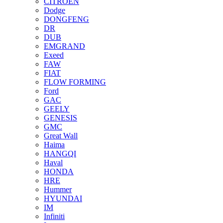
CITROEN
Dodge
DONGFENG
DR
DUB
EMGRAND
Exeed
FAW
FIAT
FLOW FORMING
Ford
GAC
GEELY
GENESIS
GMC
Great Wall
Haima
HANGQI
Haval
HONDA
HRE
Hummer
HYUNDAI
IM
Infiniti