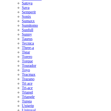
Satoya
Sava
Semperit
Sonix
Sumaxx
Sumitomo
Sunfull
Sunny
Taurus
Tecnica
Three-a
Tigar
Torero
Torque
Tourador
Toyo
Tracmax
Trazano
Tri ace
Tri-ace
Triangl
Triangle
Tunga
Unigrip
Uniroyal