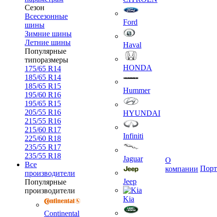
Сезон
Всесезонные
Ford
шины
Зимние шины
Летние шины
Haval
Популярные
типоразмеры
HONDA
175/65 R14
185/65 R14
185/65 R15
Hummer
195/60 R16
195/65 R15
205/55 R16
HYUNDAI
215/55 R16
215/60 R17
Infiniti
225/60 R18
235/55 R17
235/55 R18
Jaguar
О
Все
Порт
компании
производители
Jeep
Популярные
производители
Kia
Continental