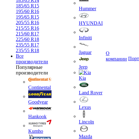
185/65 R14
185/65 R15
Hummer
195/60 R16
195/65 R15
205/55 R16
HYUNDAI
215/55 R16
215/60 R17
Infiniti
225/60 R18
235/55 R17
235/55 R18
Jaguar
О
Все
Порт
компании
производители
Jeep
Популярные
производители
Kia
Continental
Land Rover
Goodyear
Lexus
Hankook
Lincoln
Kumho
Mazda