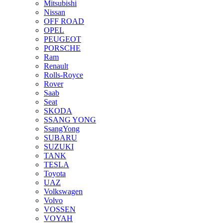
Mitsubishi
Nissan
OFF ROAD
OPEL
PEUGEOT
PORSCHE
Ram
Renault
Rolls-Royce
Rover
Saab
Seat
SKODA
SSANG YONG
SsangYong
SUBARU
SUZUKI
TANK
TESLA
Toyota
UAZ
Volkswagen
Volvo
VOSSEN
VOYAH