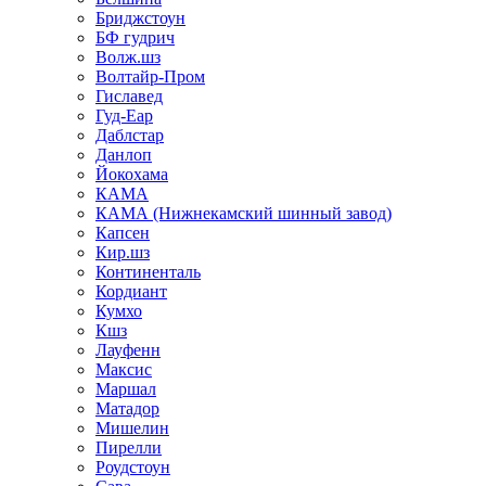
Бриджстоун
БФ гудрич
Волж.шз
Волтайр-Пром
Гиславед
Гуд-Еар
Даблстар
Данлоп
Йокохама
КАМА
КАМА (Нижнекамский шинный завод)
Капсен
Кир.шз
Континенталь
Кордиант
Кумхо
Кшз
Лауфенн
Максис
Маршал
Матадор
Мишелин
Пирелли
Роудстоун