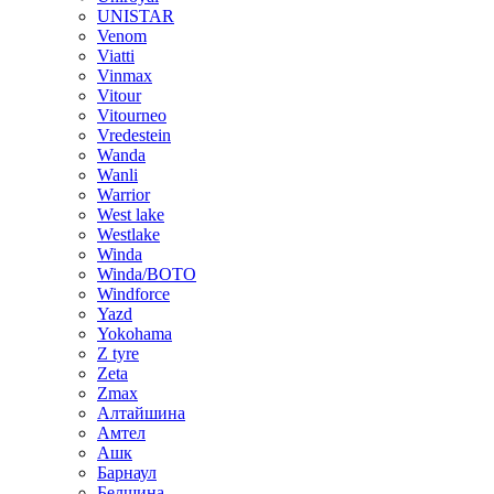
UNISTAR
Venom
Viatti
Vinmax
Vitour
Vitourneo
Vredestein
Wanda
Wanli
Warrior
West lake
Westlake
Winda
Winda/BOTO
Windforce
Yazd
Yokohama
Z tyre
Zeta
Zmax
Алтайшина
Амтел
Ашк
Барнаул
Белшина