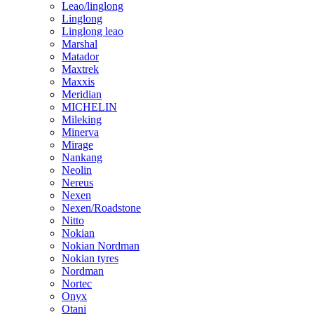
Leao/linglong
Linglong
Linglong leao
Marshal
Matador
Maxtrek
Maxxis
Meridian
MICHELIN
Mileking
Minerva
Mirage
Nankang
Neolin
Nereus
Nexen
Nexen/Roadstone
Nitto
Nokian
Nokian Nordman
Nokian tyres
Nordman
Nortec
Onyx
Otani