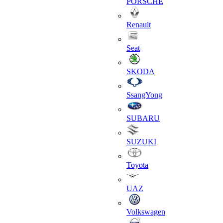
PORSCHE
Renault
Seat
SKODA
SsangYong
SUBARU
SUZUKI
Toyota
UAZ
Volkswagen