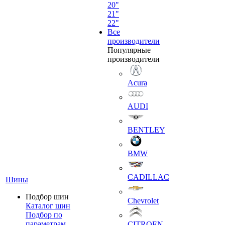
20"
21"
22"
Все
производители
Популярные
производители
Acura
AUDI
BENTLEY
BMW
CADILLAC
Шины
Подбор шин
Chevrolet
Каталог шин
Подбор по
параметрам
CITROEN