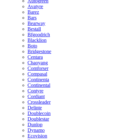
Autogreen
Avatyre
Barez
Bars
Bearway
Bestall
Bfgoodrich
Blacklion
Boto
Bridgestone
Centara
Chaoyang
Comforser
Compasal
Continenta
Continental
Contyre
Cordiant
Crossleader
Delinte
Doublecoin
Doublestar
Dunlop
Dynamo
Ecovision