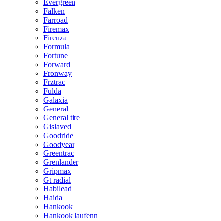
Evergreen
Falken
Farroad
Firemax
Firenza
Formula
Fortune
Forward
Fronway
Frztrac
Fulda
Galaxia
General
General tire
Gislaved
Goodride
Goodyear
Greentrac
Grenlander
Gripmax
Gt radial
Habilead
Haida
Hankook
Hankook laufenn