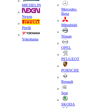
MICHELIN
Mercedes-
Benz
Nexen
Mitsubishi
Pirelli
Nissan
Yokohama
OPEL
PEUGEOT
PORSCHE
Renault
Seat
SKODA