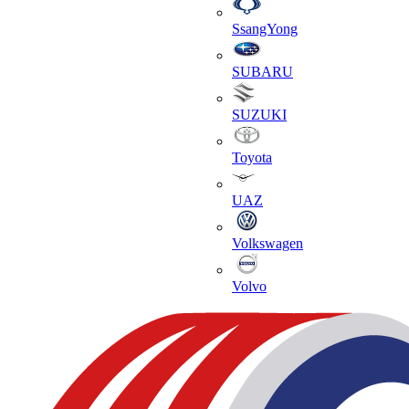
SsangYong
SUBARU
SUZUKI
Toyota
UAZ
Volkswagen
Volvo