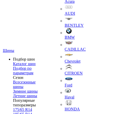
Acura
AUDI
BENTLEY
BMW
CADILLAC
Шины
Подбор шин
Chevrolet
Каталог шин
Подбор по
параметрам
CITROEN
Сезон
Всесезонные
Ford
шины
Зимние шины
Летние шины
Haval
Популярные
типоразмеры
HONDA
175/65 R14