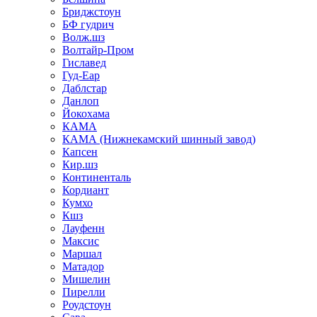
Бриджстоун
БФ гудрич
Волж.шз
Волтайр-Пром
Гиславед
Гуд-Еар
Даблстар
Данлоп
Йокохама
КАМА
КАМА (Нижнекамский шинный завод)
Капсен
Кир.шз
Континенталь
Кордиант
Кумхо
Кшз
Лауфенн
Максис
Маршал
Матадор
Мишелин
Пирелли
Роудстоун