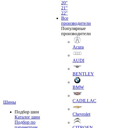
20"
21"
22"
Все
производители
Популярные
производители
Acura
AUDI
BENTLEY
BMW
CADILLAC
Шины
Подбор шин
Chevrolet
Каталог шин
Подбор по
параметрам
CITROEN