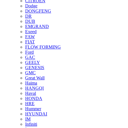
CITROEN
Dodge
DONGFENG
DR
DUB
EMGRAND
Exeed
FAW
FIAT
FLOW FORMING
Ford
GAC
GEELY
GENESIS
GMC
Great Wall
Haima
HANGQI
Haval
HONDA
HRE
Hummer
HYUNDAI
IM
Infiniti