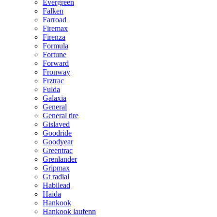
Evergreen
Falken
Farroad
Firemax
Firenza
Formula
Fortune
Forward
Fronway
Frztrac
Fulda
Galaxia
General
General tire
Gislaved
Goodride
Goodyear
Greentrac
Grenlander
Gripmax
Gt radial
Habilead
Haida
Hankook
Hankook laufenn