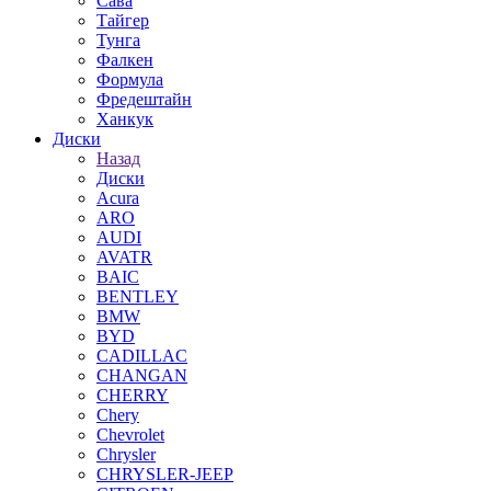
Сава
Тайгер
Тунга
Фалкен
Формула
Фредештайн
Ханкук
Диски
Назад
Диски
Acura
ARO
AUDI
AVATR
BAIC
BENTLEY
BMW
BYD
CADILLAC
CHANGAN
CHERRY
Chery
Chevrolet
Chrysler
CHRYSLER-JEEP