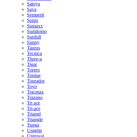
Satoya
Sava
Semperit
Sonix
Sumaxx
Sumitomo
Sunfull
Sunny
Taurus
Tecnica
Three-a
Tigar
Torero
Torque
Tourador
Toyo
Tracmax
Trazano
Tri ace
Tri-ace
Triangl
Triangle
Tunga
Unigrip
Uniroyal