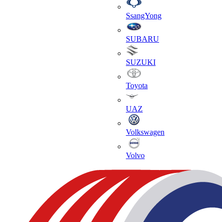
SsangYong
SUBARU
SUZUKI
Toyota
UAZ
Volkswagen
Volvo