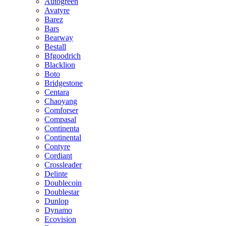
Autogreen
Avatyre
Barez
Bars
Bearway
Bestall
Bfgoodrich
Blacklion
Boto
Bridgestone
Centara
Chaoyang
Comforser
Compasal
Continenta
Continental
Contyre
Cordiant
Crossleader
Delinte
Doublecoin
Doublestar
Dunlop
Dynamo
Ecovision