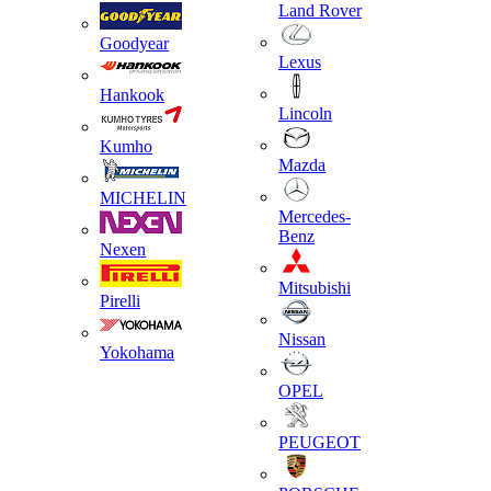
Land Rover
Goodyear
Lexus
Hankook
Lincoln
Kumho
Mazda
MICHELIN
Mercedes-
Benz
Nexen
Mitsubishi
Pirelli
Nissan
Yokohama
OPEL
PEUGEOT