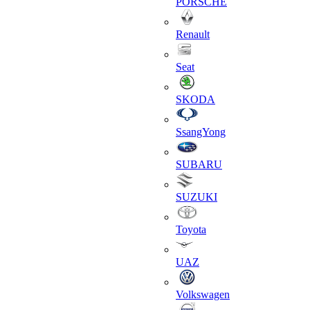
PORSCHE
Renault
Seat
SKODA
SsangYong
SUBARU
SUZUKI
Toyota
UAZ
Volkswagen