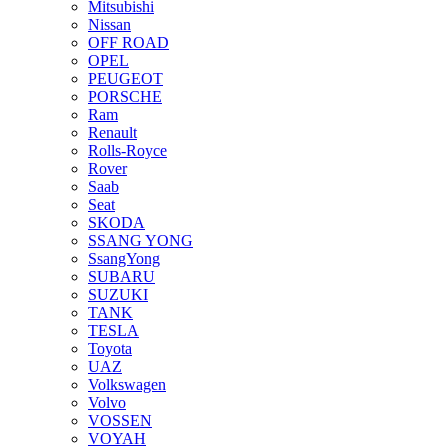
Mitsubishi
Nissan
OFF ROAD
OPEL
PEUGEOT
PORSCHE
Ram
Renault
Rolls-Royce
Rover
Saab
Seat
SKODA
SSANG YONG
SsangYong
SUBARU
SUZUKI
TANK
TESLA
Toyota
UAZ
Volkswagen
Volvo
VOSSEN
VOYAH