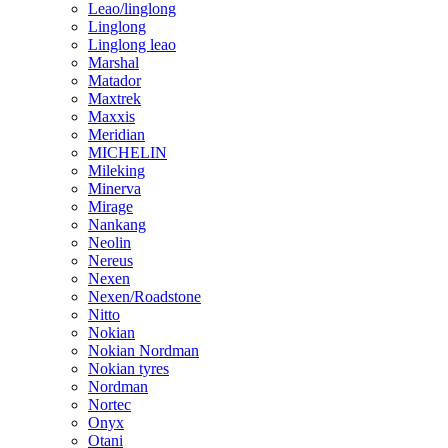
Leao/linglong
Linglong
Linglong leao
Marshal
Matador
Maxtrek
Maxxis
Meridian
MICHELIN
Mileking
Minerva
Mirage
Nankang
Neolin
Nereus
Nexen
Nexen/Roadstone
Nitto
Nokian
Nokian Nordman
Nokian tyres
Nordman
Nortec
Onyx
Otani