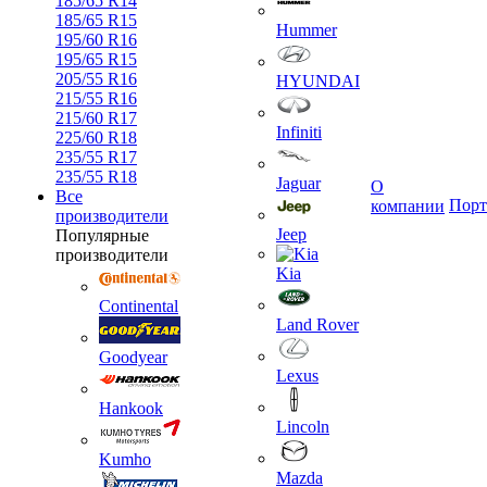
185/65 R14
185/65 R15
Hummer
195/60 R16
195/65 R15
205/55 R16
HYUNDAI
215/55 R16
215/60 R17
Infiniti
225/60 R18
235/55 R17
235/55 R18
Jaguar
О
Все
Порт
компании
производители
Jeep
Популярные
производители
Kia
Continental
Land Rover
Goodyear
Lexus
Hankook
Lincoln
Kumho
Mazda