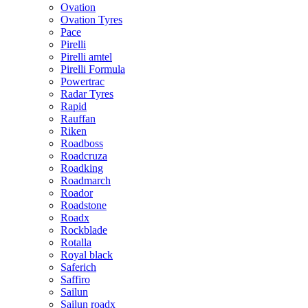
Ovation
Ovation Tyres
Pace
Pirelli
Pirelli amtel
Pirelli Formula
Powertrac
Radar Tyres
Rapid
Rauffan
Riken
Roadboss
Roadcruza
Roadking
Roadmarch
Roador
Roadstone
Roadx
Rockblade
Rotalla
Royal black
Saferich
Saffiro
Sailun
Sailun roadx