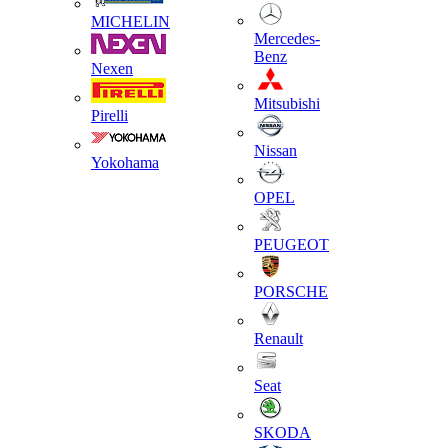
MICHELIN
Mercedes-
Benz
Nexen
Mitsubishi
Pirelli
Nissan
Yokohama
OPEL
PEUGEOT
PORSCHE
Renault
Seat
SKODA