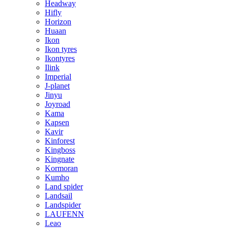
Headway
Hifly
Horizon
Huaan
Ikon
Ikon tyres
Ikontyres
Ilink
Imperial
J-planet
Jinyu
Joyroad
Kama
Kapsen
Kavir
Kinforest
Kingboss
Kingnate
Kormoran
Kumho
Land spider
Landsail
Landspider
LAUFENN
Leao