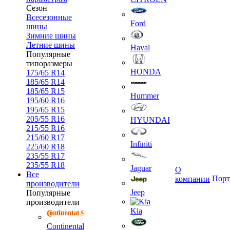
Сезон
Всесезонные
Ford
шины
Зимние шины
Летние шины
Haval
Популярные
типоразмеры
HONDA
175/65 R14
185/65 R14
185/65 R15
Hummer
195/60 R16
195/65 R15
205/55 R16
HYUNDAI
215/55 R16
215/60 R17
Infiniti
225/60 R18
235/55 R17
235/55 R18
Jaguar
О
Все
Порт
компании
производители
Jeep
Популярные
производители
Kia
Continental