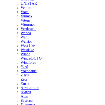
UNISTAR
Venom
Viatti
Vinmax
Vitour
Vitourneo
Vredestein
Wanda
Wanli
Warrior
West lake
Westlake
Winda
Winda/BOTO
Windforce
Yazd
Yokohama
Z tyre
Zeta
Zmax
Алтайшина
Амтел
Ашк
Барнаул
Белшина