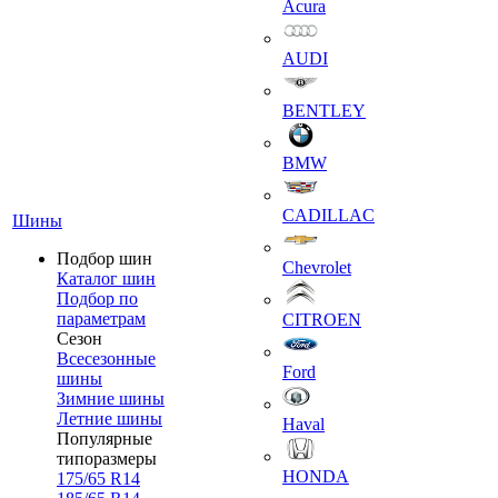
Acura
AUDI
BENTLEY
BMW
CADILLAC
Шины
Подбор шин
Chevrolet
Каталог шин
Подбор по
параметрам
CITROEN
Сезон
Всесезонные
Ford
шины
Зимние шины
Летние шины
Haval
Популярные
типоразмеры
HONDA
175/65 R14