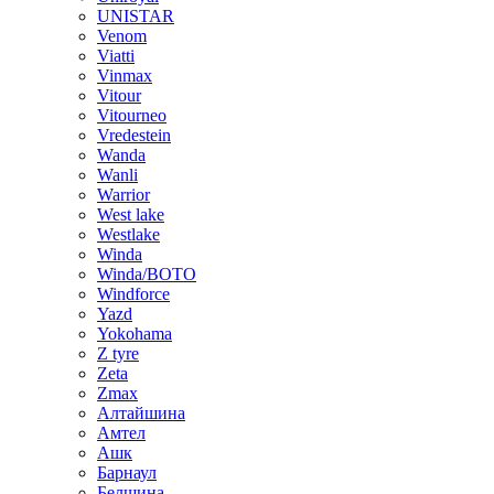
UNISTAR
Venom
Viatti
Vinmax
Vitour
Vitourneo
Vredestein
Wanda
Wanli
Warrior
West lake
Westlake
Winda
Winda/BOTO
Windforce
Yazd
Yokohama
Z tyre
Zeta
Zmax
Алтайшина
Амтел
Ашк
Барнаул
Белшина