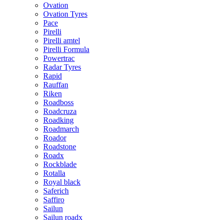
Ovation
Ovation Tyres
Pace
Pirelli
Pirelli amtel
Pirelli Formula
Powertrac
Radar Tyres
Rapid
Rauffan
Riken
Roadboss
Roadcruza
Roadking
Roadmarch
Roador
Roadstone
Roadx
Rockblade
Rotalla
Royal black
Saferich
Saffiro
Sailun
Sailun roadx