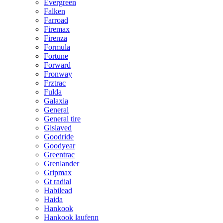
Evergreen
Falken
Farroad
Firemax
Firenza
Formula
Fortune
Forward
Fronway
Frztrac
Fulda
Galaxia
General
General tire
Gislaved
Goodride
Goodyear
Greentrac
Grenlander
Gripmax
Gt radial
Habilead
Haida
Hankook
Hankook laufenn