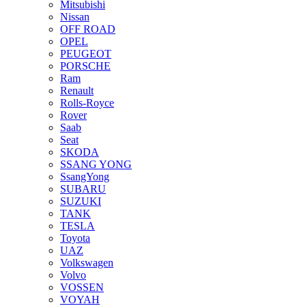
Mitsubishi
Nissan
OFF ROAD
OPEL
PEUGEOT
PORSCHE
Ram
Renault
Rolls-Royce
Rover
Saab
Seat
SKODA
SSANG YONG
SsangYong
SUBARU
SUZUKI
TANK
TESLA
Toyota
UAZ
Volkswagen
Volvo
VOSSEN
VOYAH