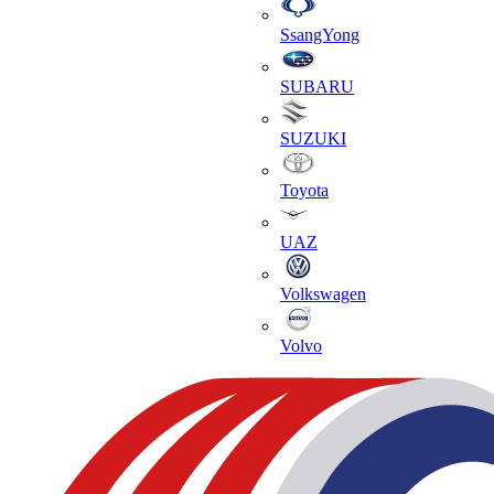
SsangYong
SUBARU
SUZUKI
Toyota
UAZ
Volkswagen
Volvo