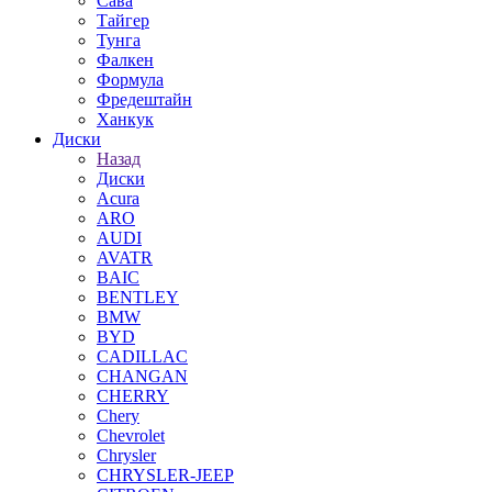
Сава
Тайгер
Тунга
Фалкен
Формула
Фредештайн
Ханкук
Диски
Назад
Диски
Acura
ARO
AUDI
AVATR
BAIC
BENTLEY
BMW
BYD
CADILLAC
CHANGAN
CHERRY
Chery
Chevrolet
Chrysler
CHRYSLER-JEEP