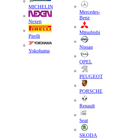
MICHELIN
Mercedes-
Benz
Nexen
Mitsubishi
Pirelli
Nissan
Yokohama
OPEL
PEUGEOT
PORSCHE
Renault
Seat
SKODA