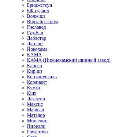
Бриджстоун
БФ гудрич
Волж.шз
Волтайр-Пром
Гиславед
Гуд-Еар
Даблстар
Данлоп
Йокохама
КАМА
КАМА (Нижнекамский шинный завод)
Капсен
Кир.шз
Континенталь
Кордиант
Кумхо
Кшз
Лауфенн
Максис
Маршал
Матадор
Мишелин
Пирелли
Роудстоун