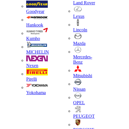
Land Rover
Goodyear
Lexus
Hankook
Lincoln
Kumho
Mazda
MICHELIN
Mercedes-
Benz
Nexen
Mitsubishi
Pirelli
Nissan
Yokohama
OPEL
PEUGEOT