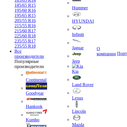
185/65 R14
185/65 R15
Hummer
195/60 R16
195/65 R15
205/55 R16
HYUNDAI
215/55 R16
215/60 R17
Infiniti
225/60 R18
235/55 R17
235/55 R18
Jaguar
О
Все
Порт
компании
производители
Jeep
Популярные
производители
Kia
Continental
Land Rover
Goodyear
Lexus
Hankook
Lincoln
Kumho
Mazda