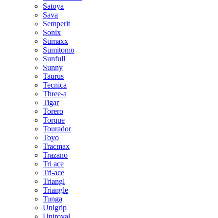
Satoya
Sava
Semperit
Sonix
Sumaxx
Sumitomo
Sunfull
Sunny
Taurus
Tecnica
Three-a
Tigar
Torero
Torque
Tourador
Toyo
Tracmax
Trazano
Tri ace
Tri-ace
Triangl
Triangle
Tunga
Unigrip
Uniroyal