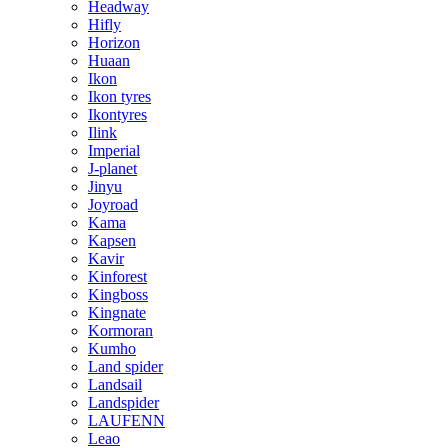
Headway
Hifly
Horizon
Huaan
Ikon
Ikon tyres
Ikontyres
Ilink
Imperial
J-planet
Jinyu
Joyroad
Kama
Kapsen
Kavir
Kinforest
Kingboss
Kingnate
Kormoran
Kumho
Land spider
Landsail
Landspider
LAUFENN
Leao