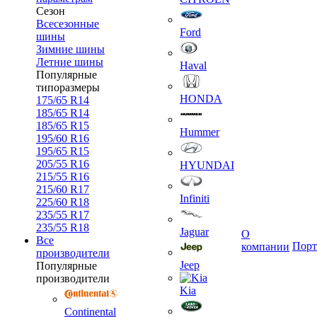
Сезон
Всесезонные
Ford
шины
Зимние шины
Летние шины
Haval
Популярные
типоразмеры
HONDA
175/65 R14
185/65 R14
185/65 R15
Hummer
195/60 R16
195/65 R15
205/55 R16
HYUNDAI
215/55 R16
215/60 R17
Infiniti
225/60 R18
235/55 R17
235/55 R18
Jaguar
О
Все
Порт
компании
производители
Jeep
Популярные
производители
Kia
Continental