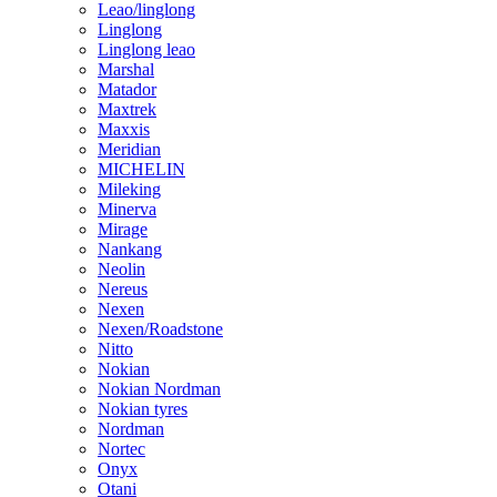
Leao/linglong
Linglong
Linglong leao
Marshal
Matador
Maxtrek
Maxxis
Meridian
MICHELIN
Mileking
Minerva
Mirage
Nankang
Neolin
Nereus
Nexen
Nexen/Roadstone
Nitto
Nokian
Nokian Nordman
Nokian tyres
Nordman
Nortec
Onyx
Otani