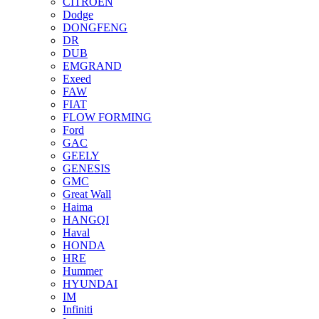
CITROEN
Dodge
DONGFENG
DR
DUB
EMGRAND
Exeed
FAW
FIAT
FLOW FORMING
Ford
GAC
GEELY
GENESIS
GMC
Great Wall
Haima
HANGQI
Haval
HONDA
HRE
Hummer
HYUNDAI
IM
Infiniti