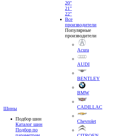
20"
21"
22"
Все
производители
Популярные
производители
Acura
AUDI
BENTLEY
BMW
CADILLAC
Шины
Подбор шин
Chevrolet
Каталог шин
Подбор по
параметрам
CITROEN