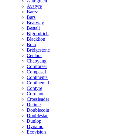
Autogreen
Avatyre
Barez
Bars
Bearway
Bestall
Bfgoodrich
Blacklion
Boto
Bridgestone
Centara
Chaoyang
Comforser
Compasal
Continenta
Continental
Contyre
Cordiant
Crossleader
Delinte
Doublecoin
Doublestar
Dunlop
Dynamo
Ecovision