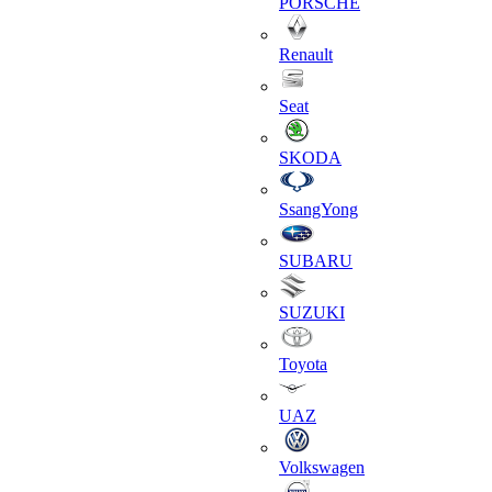
PORSCHE
Renault
Seat
SKODA
SsangYong
SUBARU
SUZUKI
Toyota
UAZ
Volkswagen