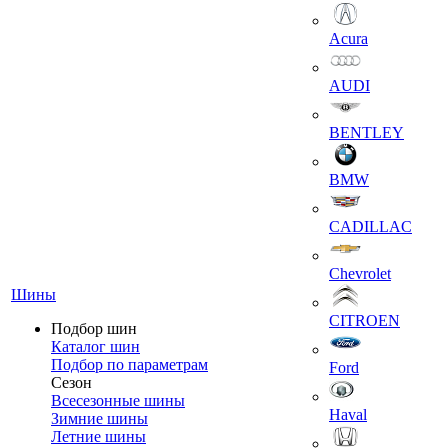
Acura
AUDI
BENTLEY
BMW
CADILLAC
Chevrolet
Шины
CITROEN
Подбор шин
Каталог шин
Подбор по параметрам
Ford
Сезон
Всесезонные шины
Haval
Зимние шины
Летние шины