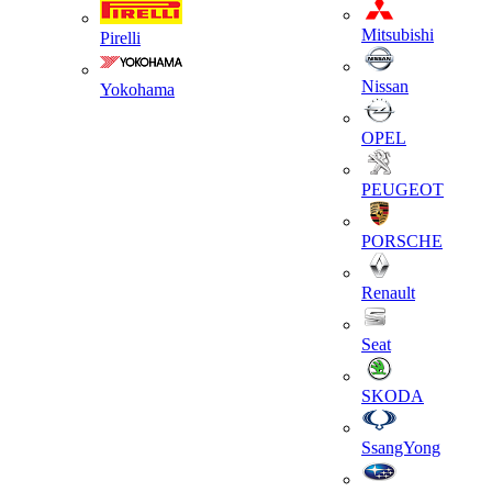
Mitsubishi
Pirelli
Nissan
Yokohama
OPEL
PEUGEOT
PORSCHE
Renault
Seat
SKODA
SsangYong