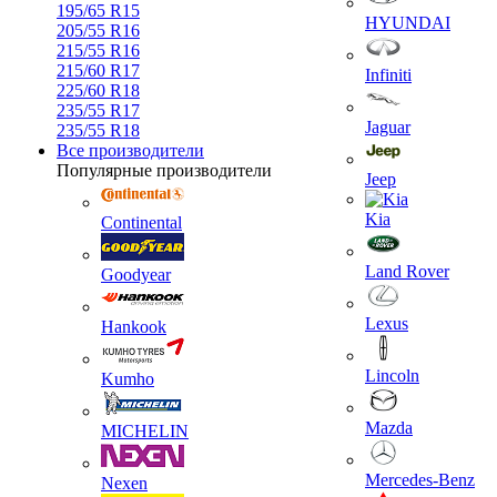
195/65 R15
HYUNDAI
205/55 R16
215/55 R16
215/60 R17
Infiniti
225/60 R18
235/55 R17
Jaguar
235/55 R18
Все производители
Популярные производители
Jeep
Kia
Continental
Land Rover
Goodyear
Lexus
Hankook
Lincoln
Kumho
Mazda
MICHELIN
Mercedes-Benz
Nexen