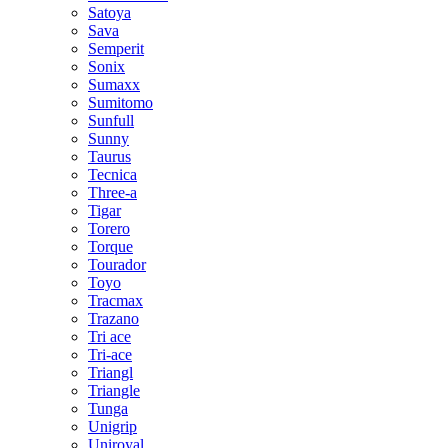
Satoya
Sava
Semperit
Sonix
Sumaxx
Sumitomo
Sunfull
Sunny
Taurus
Tecnica
Three-a
Tigar
Torero
Torque
Tourador
Toyo
Tracmax
Trazano
Tri ace
Tri-ace
Triangl
Triangle
Tunga
Unigrip
Uniroyal