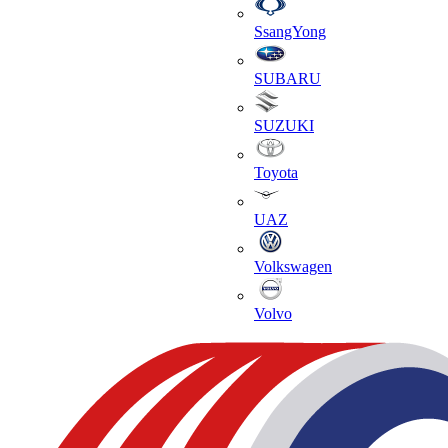
SsangYong
SUBARU
SUZUKI
Toyota
UAZ
Volkswagen
Volvo