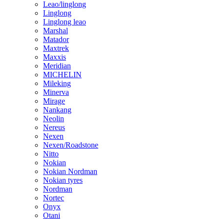
Leao/linglong
Linglong
Linglong leao
Marshal
Matador
Maxtrek
Maxxis
Meridian
MICHELIN
Mileking
Minerva
Mirage
Nankang
Neolin
Nereus
Nexen
Nexen/Roadstone
Nitto
Nokian
Nokian Nordman
Nokian tyres
Nordman
Nortec
Onyx
Otani