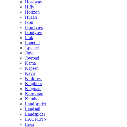
Headway
Hifly
Horizon
Huaan
Ikon
Ikon tyres
Ikontyres
Ilink
Imperial
J-planet
Jinyu
Joyroad
Kama
Kapsen
Kavir
Kinforest
Kingboss
Kingnate
Kormoran
Kumho
Land spider
Landsail
Landspider
LAUFENN
Leao