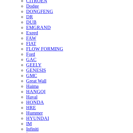
CITROEN
Dodge
DONGFENG
DR
DUB
EMGRAND
Exeed
FAW
FIAT
FLOW FORMING
Ford
GAC
GEELY
GENESIS
GMC
Great Wall
Haima
HANGQI
Haval
HONDA
HRE
Hummer
HYUNDAI
IM
Infiniti