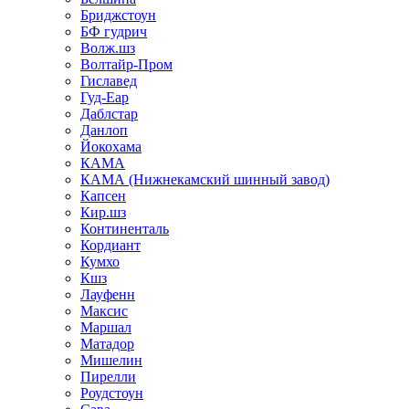
Бриджстоун
БФ гудрич
Волж.шз
Волтайр-Пром
Гиславед
Гуд-Еар
Даблстар
Данлоп
Йокохама
КАМА
КАМА (Нижнекамский шинный завод)
Капсен
Кир.шз
Континенталь
Кордиант
Кумхо
Кшз
Лауфенн
Максис
Маршал
Матадор
Мишелин
Пирелли
Роудстоун