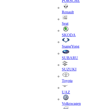
PORSCHE
Renault
Seat
SKODA
SsangYong
SUBARU
SUZUKI
Toyota
UAZ
Volkswagen