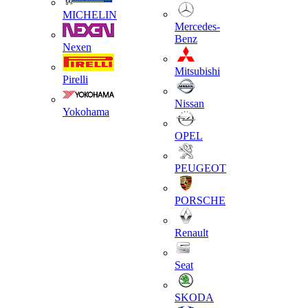
MICHELIN
Mercedes-
Benz
Nexen
Mitsubishi
Pirelli
Nissan
Yokohama
OPEL
PEUGEOT
PORSCHE
Renault
Seat
SKODA