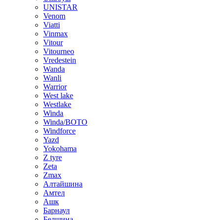
UNISTAR
Venom
Viatti
Vinmax
Vitour
Vitourneo
Vredestein
Wanda
Wanli
Warrior
West lake
Westlake
Winda
Winda/BOTO
Windforce
Yazd
Yokohama
Z tyre
Zeta
Zmax
Алтайшина
Амтел
Ашк
Барнаул
Белшина