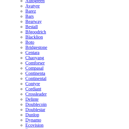
Autogreen
Avatyre
Barez
Bars
Bearway
Bestall
Bfgoodrich
Blacklion
Boto
Bridgestone
Centara
Chaoyang
Comforser
Compasal
Continenta
Continental
Contyre
Cordiant
Crossleader
Delinte
Doublecoin
Doublestar
Dunlop
Dynamo
Ecovision