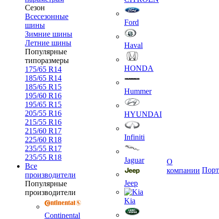
Сезон
Всесезонные
Ford
шины
Зимние шины
Летние шины
Haval
Популярные
типоразмеры
HONDA
175/65 R14
185/65 R14
185/65 R15
Hummer
195/60 R16
195/65 R15
205/55 R16
HYUNDAI
215/55 R16
215/60 R17
Infiniti
225/60 R18
235/55 R17
235/55 R18
Jaguar
О
Все
Порт
компании
производители
Jeep
Популярные
производители
Kia
Continental