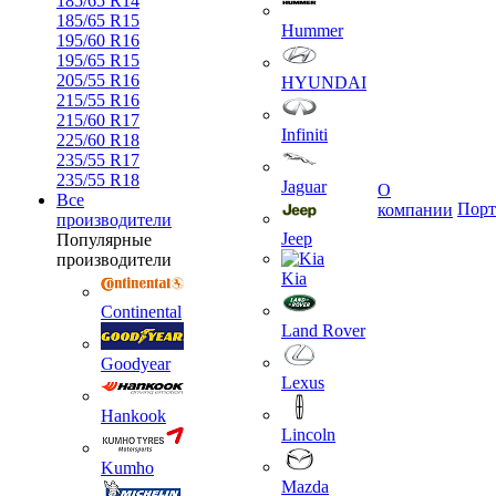
185/65 R14
185/65 R15
Hummer
195/60 R16
195/65 R15
205/55 R16
HYUNDAI
215/55 R16
215/60 R17
Infiniti
225/60 R18
235/55 R17
235/55 R18
Jaguar
О
Все
Порт
компании
производители
Jeep
Популярные
производители
Kia
Continental
Land Rover
Goodyear
Lexus
Hankook
Lincoln
Kumho
Mazda