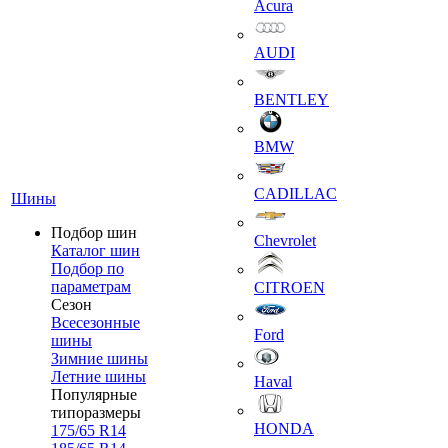
Acura
AUDI
BENTLEY
BMW
CADILLAC
Шины
Подбор шин
Chevrolet
Каталог шин
Подбор по
параметрам
CITROEN
Сезон
Всесезонные
Ford
шины
Зимние шины
Летние шины
Haval
Популярные
типоразмеры
HONDA
175/65 R14