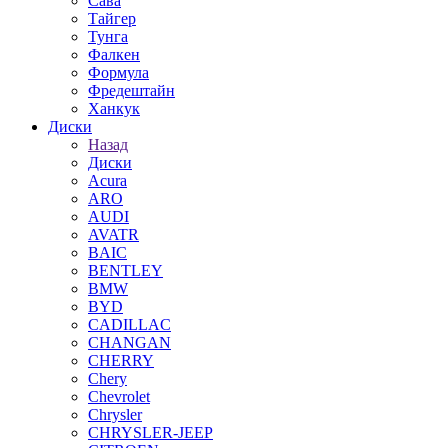
Сава
Тайгер
Тунга
Фалкен
Формула
Фредештайн
Ханкук
Диски
Назад
Диски
Acura
ARO
AUDI
AVATR
BAIC
BENTLEY
BMW
BYD
CADILLAC
CHANGAN
CHERRY
Chery
Chevrolet
Chrysler
CHRYSLER-JEEP