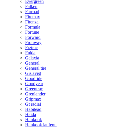
Evergreen
Falken
Farroad
Firemax
Firenza
Formula
Fortune
Forward
Fronway
Frztrac
Fulda
Galaxia
General
General tire
Gislaved
Goodride
Goodyear
Greentrac
Grenlander
Gripmax
Gt radial
Habilead
Haida
Hankook
Hankook laufenn