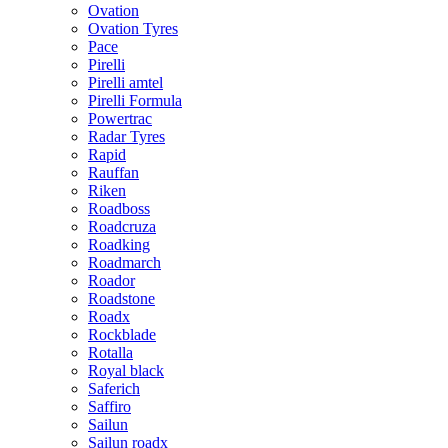
Ovation
Ovation Tyres
Pace
Pirelli
Pirelli amtel
Pirelli Formula
Powertrac
Radar Tyres
Rapid
Rauffan
Riken
Roadboss
Roadcruza
Roadking
Roadmarch
Roador
Roadstone
Roadx
Rockblade
Rotalla
Royal black
Saferich
Saffiro
Sailun
Sailun roadx