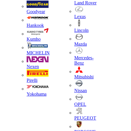
Land Rover
Goodyear
Lexus
Hankook
Lincoln
Kumho
Mazda
MICHELIN
Mercedes-
Benz
Nexen
Mitsubishi
Pirelli
Nissan
Yokohama
OPEL
PEUGEOT