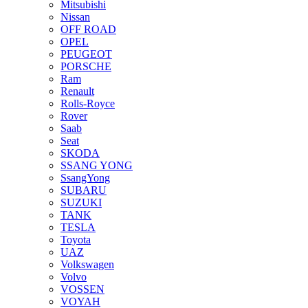
Mitsubishi
Nissan
OFF ROAD
OPEL
PEUGEOT
PORSCHE
Ram
Renault
Rolls-Royce
Rover
Saab
Seat
SKODA
SSANG YONG
SsangYong
SUBARU
SUZUKI
TANK
TESLA
Toyota
UAZ
Volkswagen
Volvo
VOSSEN
VOYAH