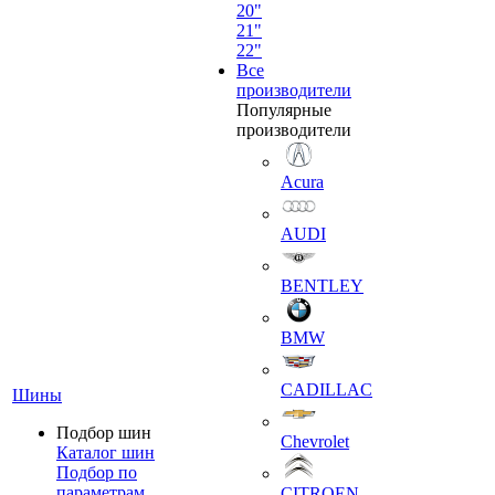
20"
21"
22"
Все
производители
Популярные
производители
Acura
AUDI
BENTLEY
BMW
CADILLAC
Шины
Подбор шин
Chevrolet
Каталог шин
Подбор по
параметрам
CITROEN