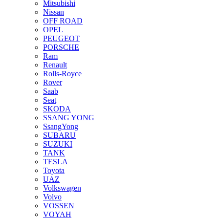
Mitsubishi
Nissan
OFF ROAD
OPEL
PEUGEOT
PORSCHE
Ram
Renault
Rolls-Royce
Rover
Saab
Seat
SKODA
SSANG YONG
SsangYong
SUBARU
SUZUKI
TANK
TESLA
Toyota
UAZ
Volkswagen
Volvo
VOSSEN
VOYAH