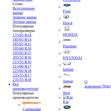
Сезон
Всесезонные
Ford
шины
Зимние шины
Летние шины
Haval
Популярные
типоразмеры
HONDA
175/65 R14
185/65 R14
185/65 R15
Hummer
195/60 R16
195/65 R15
205/55 R16
HYUNDAI
215/55 R16
215/60 R17
Infiniti
225/60 R18
235/55 R17
235/55 R18
Jaguar
О
Все
Порт
компании
производители
Jeep
Популярные
производители
Kia
Continental