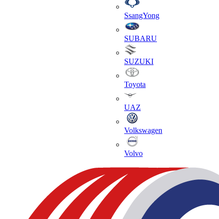
SsangYong
SUBARU
SUZUKI
Toyota
UAZ
Volkswagen
Volvo