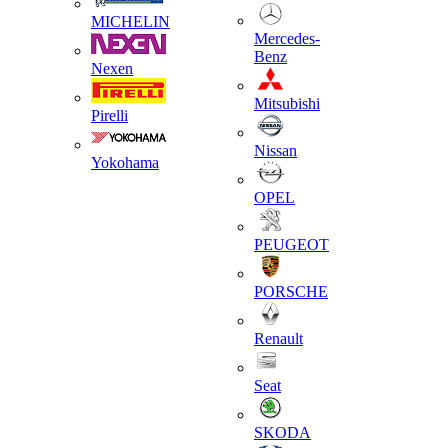
MICHELIN
Mercedes-
Benz
Nexen
Mitsubishi
Pirelli
Nissan
Yokohama
OPEL
PEUGEOT
PORSCHE
Renault
Seat
SKODA