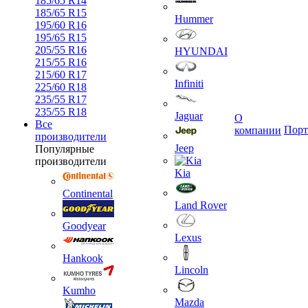
185/65 R14
185/65 R15
Hummer
195/60 R16
195/65 R15
205/55 R16
HYUNDAI
215/55 R16
215/60 R17
Infiniti
225/60 R18
235/55 R17
235/55 R18
Jaguar
О
Все
Порт
компании
производители
Jeep
Популярные
производители
Kia
Continental
Land Rover
Goodyear
Lexus
Hankook
Lincoln
Kumho
Mazda