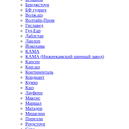
Бриджстоун
БФ гудрич
Волж.шз
Волтайр-Пром
Гиславед
Гуд-Еар
Даблстар
Данлоп
Йокохама
КАМА
КАМА (Нижнекамский шинный завод)
Капсен
Кир.шз
Континенталь
Кордиант
Кумхо
Кшз
Лауфенн
Максис
Маршал
Матадор
Мишелин
Пирелли
Роудстоун