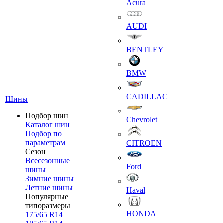
Acura
AUDI
BENTLEY
BMW
CADILLAC
Шины
Подбор шин
Chevrolet
Каталог шин
Подбор по
параметрам
CITROEN
Сезон
Всесезонные
Ford
шины
Зимние шины
Летние шины
Haval
Популярные
типоразмеры
HONDA
175/65 R14