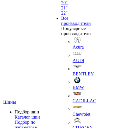
20"
21"
22"
Все
производители
Популярные
производители
Acura
AUDI
BENTLEY
BMW
CADILLAC
Шины
Подбор шин
Chevrolet
Каталог шин
Подбор по
параметрам
CITROEN