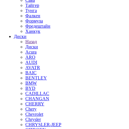
Сава
Тайгер
Тунга
Фалкен
Формула
Фредештайн
Ханкук
Диски
Назад
Диски
Acura
ARO
AUDI
AVATR
BAIC
BENTLEY
BMW
BYD
CADILLAC
CHANGAN
CHERRY
Chery
Chevrolet
Chrysler
CHRYSLER-JEEP