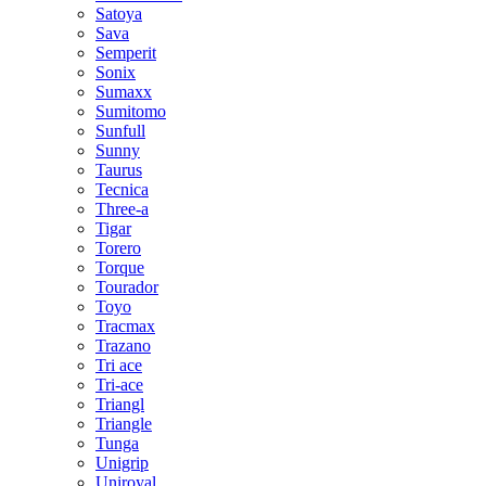
Satoya
Sava
Semperit
Sonix
Sumaxx
Sumitomo
Sunfull
Sunny
Taurus
Tecnica
Three-a
Tigar
Torero
Torque
Tourador
Toyo
Tracmax
Trazano
Tri ace
Tri-ace
Triangl
Triangle
Tunga
Unigrip
Uniroyal