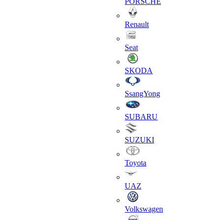
PORSCHE
Renault
Seat
SKODA
SsangYong
SUBARU
SUZUKI
Toyota
UAZ
Volkswagen