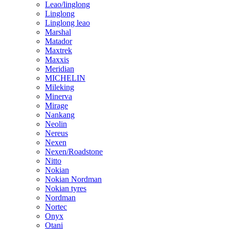
Leao/linglong
Linglong
Linglong leao
Marshal
Matador
Maxtrek
Maxxis
Meridian
MICHELIN
Mileking
Minerva
Mirage
Nankang
Neolin
Nereus
Nexen
Nexen/Roadstone
Nitto
Nokian
Nokian Nordman
Nokian tyres
Nordman
Nortec
Onyx
Otani