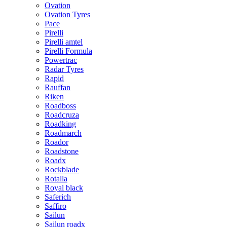
Ovation
Ovation Tyres
Pace
Pirelli
Pirelli amtel
Pirelli Formula
Powertrac
Radar Tyres
Rapid
Rauffan
Riken
Roadboss
Roadcruza
Roadking
Roadmarch
Roador
Roadstone
Roadx
Rockblade
Rotalla
Royal black
Saferich
Saffiro
Sailun
Sailun roadx