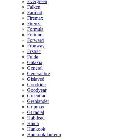
Evergreen
Falken
Farroad
Firemax
Firenza
Formula
Fortune
Forward
Fronway
Frztrac
Fulda
Galaxia
General
General tire
Gislaved
Goodride
Goodyear
Greentrac
Grenlander
Gripmax
Gt radial
Habilead
Haida
Hankook
Hankook laufenn