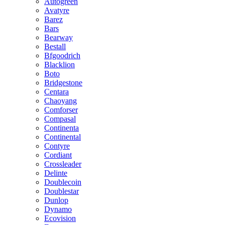
Autogreen
Avatyre
Barez
Bars
Bearway
Bestall
Bfgoodrich
Blacklion
Boto
Bridgestone
Centara
Chaoyang
Comforser
Compasal
Continenta
Continental
Contyre
Cordiant
Crossleader
Delinte
Doublecoin
Doublestar
Dunlop
Dynamo
Ecovision