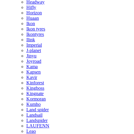
Headway
Hifly
Horizon
Huaan
Ikon
Ikon tyres
Ikontyres
Ilink
Imperial
J-planet
Jinyu
Joyroad
Kama
Kapsen
Kavir
Kinforest
Kingboss
Kingnate
Kormoran
Kumho
Land spider
Landsail
Landspider
LAUFENN
Leao