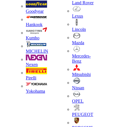
Land Rover
Goodyear
Lexus
Hankook
Lincoln
Kumho
Mazda
MICHELIN
Mercedes-
Benz
Nexen
Mitsubishi
Pirelli
Nissan
Yokohama
OPEL
PEUGEOT