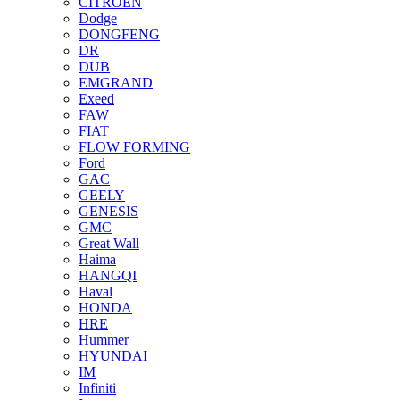
CITROEN
Dodge
DONGFENG
DR
DUB
EMGRAND
Exeed
FAW
FIAT
FLOW FORMING
Ford
GAC
GEELY
GENESIS
GMC
Great Wall
Haima
HANGQI
Haval
HONDA
HRE
Hummer
HYUNDAI
IM
Infiniti