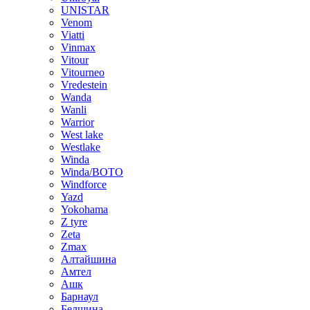
UNISTAR
Venom
Viatti
Vinmax
Vitour
Vitourneo
Vredestein
Wanda
Wanli
Warrior
West lake
Westlake
Winda
Winda/BOTO
Windforce
Yazd
Yokohama
Z tyre
Zeta
Zmax
Алтайшина
Амтел
Ашк
Барнаул
Белшина