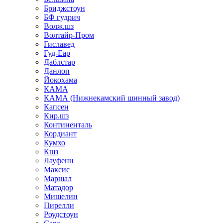
Бриджстоун
БФ гудрич
Волж.шз
Волтайр-Пром
Гиславед
Гуд-Еар
Даблстар
Данлоп
Йокохама
КАМА
КАМА (Нижнекамский шинный завод)
Капсен
Кир.шз
Континенталь
Кордиант
Кумхо
Кшз
Лауфенн
Максис
Маршал
Матадор
Мишелин
Пирелли
Роудстоун