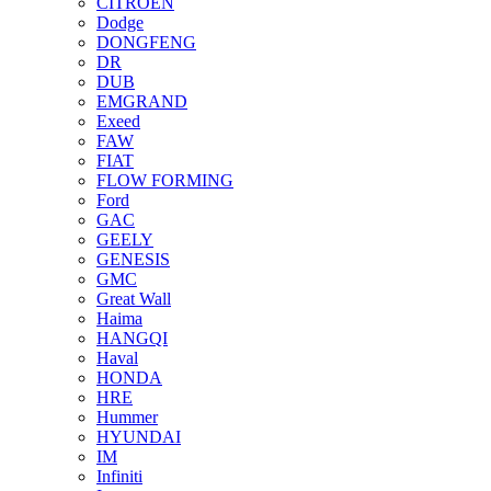
CITROEN
Dodge
DONGFENG
DR
DUB
EMGRAND
Exeed
FAW
FIAT
FLOW FORMING
Ford
GAC
GEELY
GENESIS
GMC
Great Wall
Haima
HANGQI
Haval
HONDA
HRE
Hummer
HYUNDAI
IM
Infiniti