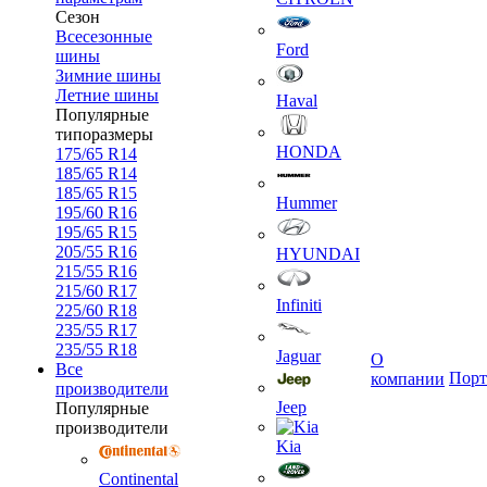
Сезон
Всесезонные
Ford
шины
Зимние шины
Летние шины
Haval
Популярные
типоразмеры
HONDA
175/65 R14
185/65 R14
185/65 R15
Hummer
195/60 R16
195/65 R15
205/55 R16
HYUNDAI
215/55 R16
215/60 R17
Infiniti
225/60 R18
235/55 R17
235/55 R18
Jaguar
О
Все
Порт
компании
производители
Jeep
Популярные
производители
Kia
Continental