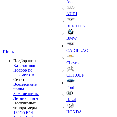
Acura
AUDI
BENTLEY
BMW
CADILLAC
Шины
Подбор шин
Chevrolet
Каталог шин
Подбор по
параметрам
CITROEN
Сезон
Всесезонные
Ford
шины
Зимние шины
Летние шины
Haval
Популярные
типоразмеры
HONDA
175/65 R14