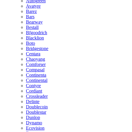
Autogreen
Avatyre
Barez
Bars
Bearway
Bestall
Bfgoodrich
Blacklion
Boto
Bridgestone
Centara
Chaoyang
Comforser
Compasal
Continenta
Continental
Contyre
Cordiant
Crossleader
Delinte
Doublecoin
Doublestar
Dunlop
Dynamo
Ecovision