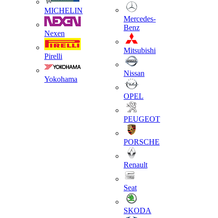
MICHELIN
Mercedes-
Benz
Nexen
Mitsubishi
Pirelli
Nissan
Yokohama
OPEL
PEUGEOT
PORSCHE
Renault
Seat
SKODA