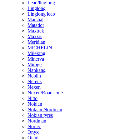
Leao/linglong
Linglong
Linglong leao
Marshal
Matador
Maxtrek
Maxxis
Meridian
MICHELIN
Mileking
Minerva
Mirage
Nankang
Neolin
Nereus
Nexen
Nexen/Roadstone
Nitto
Nokian
Nokian Nordman
Nokian tyres
Nordman
Nortec
Onyx
Otani