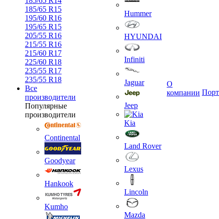
185/65 R14
185/65 R15
Hummer
195/60 R16
195/65 R15
205/55 R16
HYUNDAI
215/55 R16
215/60 R17
Infiniti
225/60 R18
235/55 R17
235/55 R18
Jaguar
О
Все
Порт
компании
производители
Jeep
Популярные
производители
Kia
Continental
Land Rover
Goodyear
Lexus
Hankook
Lincoln
Kumho
Mazda