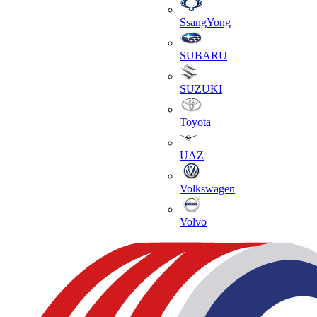
SsangYong
SUBARU
SUZUKI
Toyota
UAZ
Volkswagen
Volvo