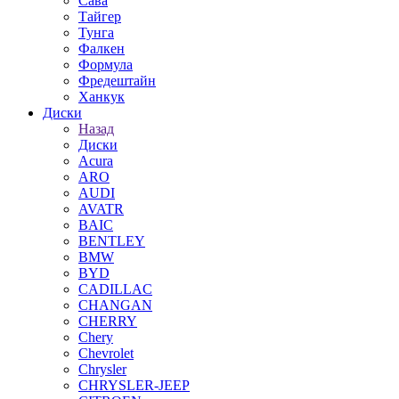
Сава
Тайгер
Тунга
Фалкен
Формула
Фредештайн
Ханкук
Диски
Назад
Диски
Acura
ARO
AUDI
AVATR
BAIC
BENTLEY
BMW
BYD
CADILLAC
CHANGAN
CHERRY
Chery
Chevrolet
Chrysler
CHRYSLER-JEEP