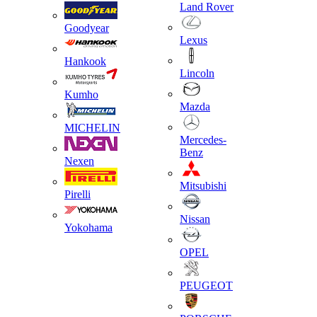
Land Rover
Goodyear
Lexus
Hankook
Lincoln
Kumho
Mazda
MICHELIN
Mercedes-
Benz
Nexen
Mitsubishi
Pirelli
Nissan
Yokohama
OPEL
PEUGEOT