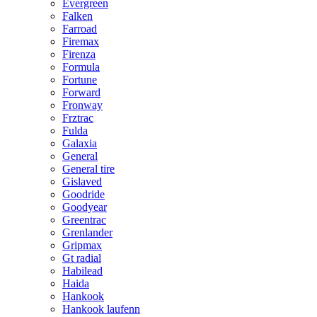
Evergreen
Falken
Farroad
Firemax
Firenza
Formula
Fortune
Forward
Fronway
Frztrac
Fulda
Galaxia
General
General tire
Gislaved
Goodride
Goodyear
Greentrac
Grenlander
Gripmax
Gt radial
Habilead
Haida
Hankook
Hankook laufenn