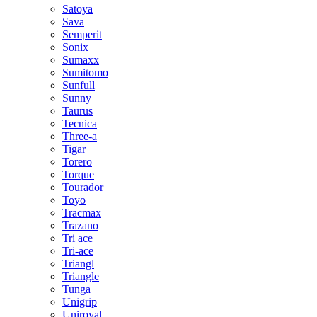
Satoya
Sava
Semperit
Sonix
Sumaxx
Sumitomo
Sunfull
Sunny
Taurus
Tecnica
Three-a
Tigar
Torero
Torque
Tourador
Toyo
Tracmax
Trazano
Tri ace
Tri-ace
Triangl
Triangle
Tunga
Unigrip
Uniroyal