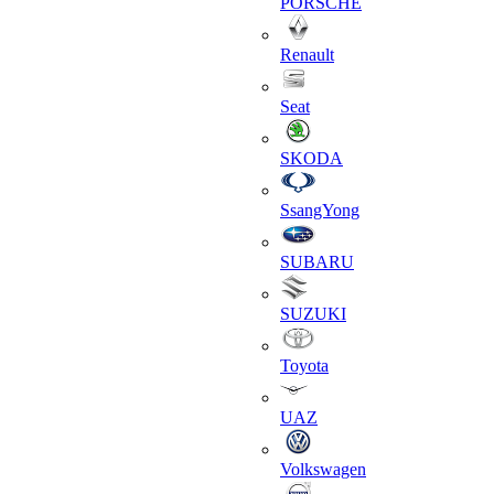
PORSCHE
Renault
Seat
SKODA
SsangYong
SUBARU
SUZUKI
Toyota
UAZ
Volkswagen