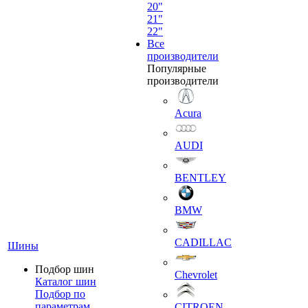
20"
21"
22"
Все
производители
Популярные
производители
Acura
AUDI
BENTLEY
BMW
CADILLAC
Шины
Подбор шин
Chevrolet
Каталог шин
Подбор по
параметрам
CITROEN