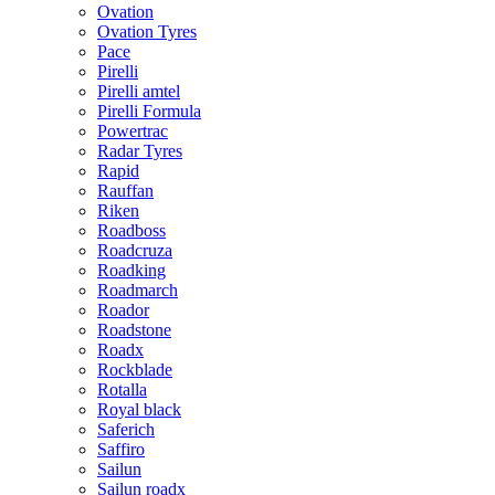
Ovation
Ovation Tyres
Pace
Pirelli
Pirelli amtel
Pirelli Formula
Powertrac
Radar Tyres
Rapid
Rauffan
Riken
Roadboss
Roadcruza
Roadking
Roadmarch
Roador
Roadstone
Roadx
Rockblade
Rotalla
Royal black
Saferich
Saffiro
Sailun
Sailun roadx