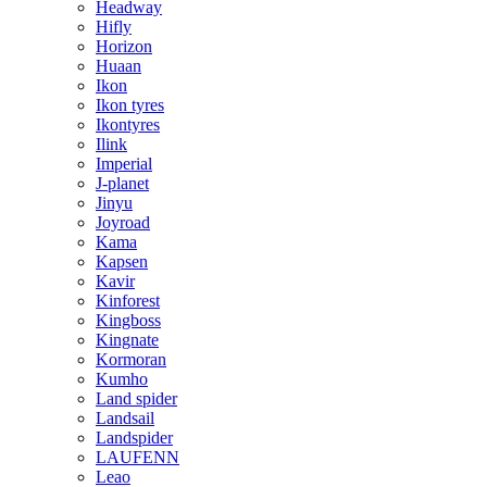
Headway
Hifly
Horizon
Huaan
Ikon
Ikon tyres
Ikontyres
Ilink
Imperial
J-planet
Jinyu
Joyroad
Kama
Kapsen
Kavir
Kinforest
Kingboss
Kingnate
Kormoran
Kumho
Land spider
Landsail
Landspider
LAUFENN
Leao