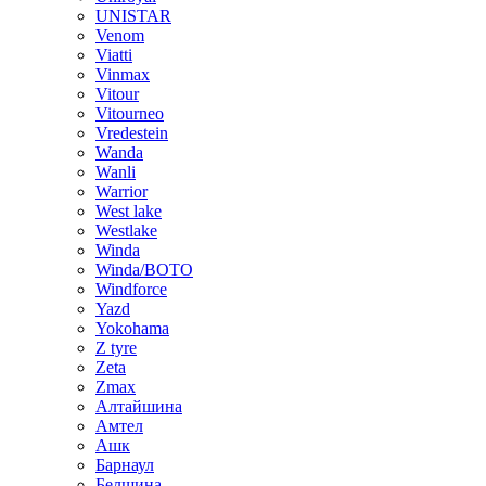
UNISTAR
Venom
Viatti
Vinmax
Vitour
Vitourneo
Vredestein
Wanda
Wanli
Warrior
West lake
Westlake
Winda
Winda/BOTO
Windforce
Yazd
Yokohama
Z tyre
Zeta
Zmax
Алтайшина
Амтел
Ашк
Барнаул
Белшина