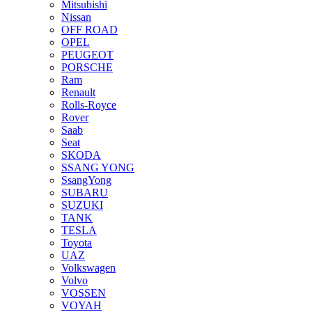
Mitsubishi
Nissan
OFF ROAD
OPEL
PEUGEOT
PORSCHE
Ram
Renault
Rolls-Royce
Rover
Saab
Seat
SKODA
SSANG YONG
SsangYong
SUBARU
SUZUKI
TANK
TESLA
Toyota
UAZ
Volkswagen
Volvo
VOSSEN
VOYAH