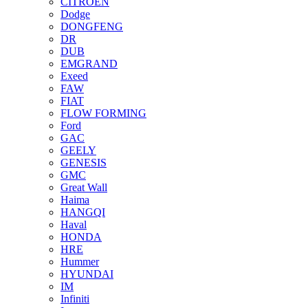
CITROEN
Dodge
DONGFENG
DR
DUB
EMGRAND
Exeed
FAW
FIAT
FLOW FORMING
Ford
GAC
GEELY
GENESIS
GMC
Great Wall
Haima
HANGQI
Haval
HONDA
HRE
Hummer
HYUNDAI
IM
Infiniti