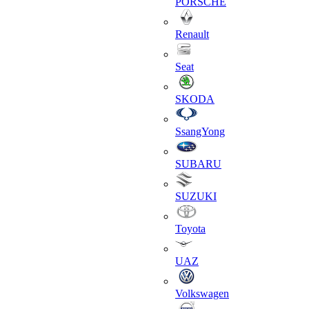
PORSCHE
Renault
Seat
SKODA
SsangYong
SUBARU
SUZUKI
Toyota
UAZ
Volkswagen