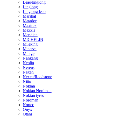
Leao/linglong
Linglong
Linglong leao
Marshal
Matador
Maxtrek
Maxxis
Meridian
MICHELIN
Mileking
Minerva
Mirage
Nankang
Neolin
Nereus
Nexen
Nexen/Roadstone
Nitto
Nokian
Nokian Nordman
Nokian tyres
Nordman
Nortec
Onyx
Otani