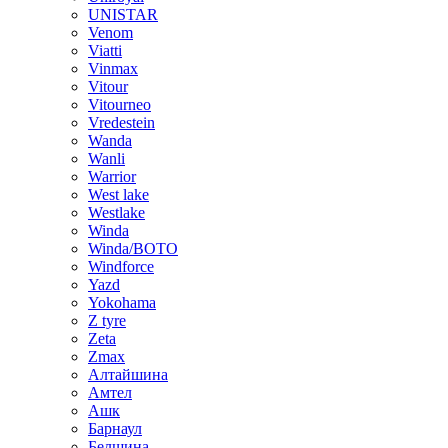
UNISTAR
Venom
Viatti
Vinmax
Vitour
Vitourneo
Vredestein
Wanda
Wanli
Warrior
West lake
Westlake
Winda
Winda/BOTO
Windforce
Yazd
Yokohama
Z tyre
Zeta
Zmax
Алтайшина
Амтел
Ашк
Барнаул
Белшина