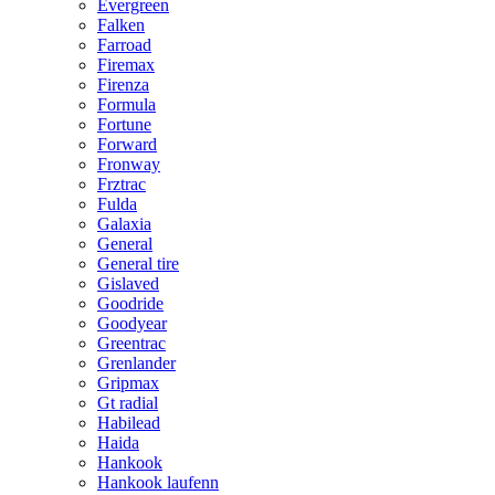
Evergreen
Falken
Farroad
Firemax
Firenza
Formula
Fortune
Forward
Fronway
Frztrac
Fulda
Galaxia
General
General tire
Gislaved
Goodride
Goodyear
Greentrac
Grenlander
Gripmax
Gt radial
Habilead
Haida
Hankook
Hankook laufenn