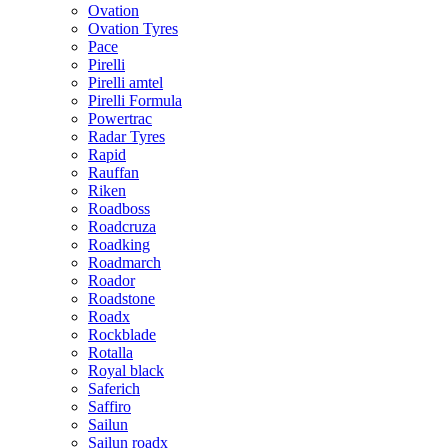
Ovation
Ovation Tyres
Pace
Pirelli
Pirelli amtel
Pirelli Formula
Powertrac
Radar Tyres
Rapid
Rauffan
Riken
Roadboss
Roadcruza
Roadking
Roadmarch
Roador
Roadstone
Roadx
Rockblade
Rotalla
Royal black
Saferich
Saffiro
Sailun
Sailun roadx