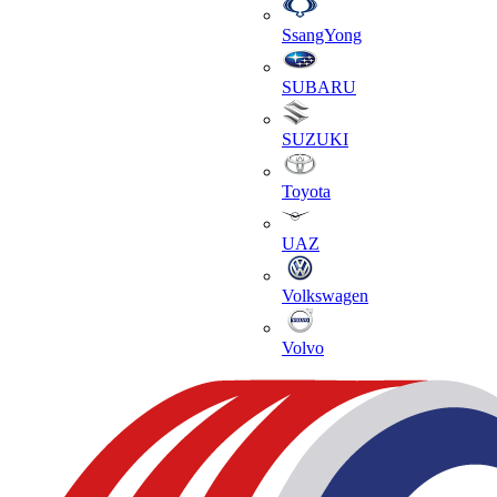
SsangYong
SUBARU
SUZUKI
Toyota
UAZ
Volkswagen
Volvo