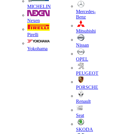
MICHELIN
Mercedes-
Benz
Nexen
Mitsubishi
Pirelli
Nissan
Yokohama
OPEL
PEUGEOT
PORSCHE
Renault
Seat
SKODA