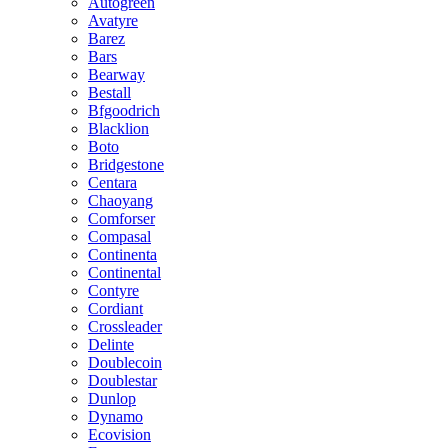
Autogreen
Avatyre
Barez
Bars
Bearway
Bestall
Bfgoodrich
Blacklion
Boto
Bridgestone
Centara
Chaoyang
Comforser
Compasal
Continenta
Continental
Contyre
Cordiant
Crossleader
Delinte
Doublecoin
Doublestar
Dunlop
Dynamo
Ecovision