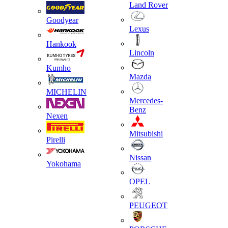
Land Rover
Goodyear
Lexus
Hankook
Lincoln
Kumho
Mazda
MICHELIN
Mercedes-
Benz
Nexen
Mitsubishi
Pirelli
Nissan
Yokohama
OPEL
PEUGEOT