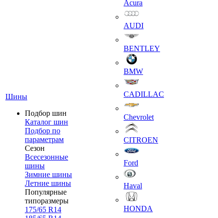
Acura
AUDI
BENTLEY
BMW
CADILLAC
Шины
Подбор шин
Chevrolet
Каталог шин
Подбор по
параметрам
CITROEN
Сезон
Всесезонные
Ford
шины
Зимние шины
Летние шины
Haval
Популярные
типоразмеры
HONDA
175/65 R14