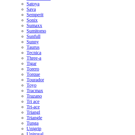
Satoya
Sava
Semperit
Sonix
Sumaxx
Sumitomo
Sunfull
Sunny
Taurus
Tecnica
Three-a
Tigar
Torero
Torque
Tourador
Toyo
Tracmax
Trazano
Tri ace
Tri-ace
Triangl
Triangle
Tunga
Unigrip
Uniroyal