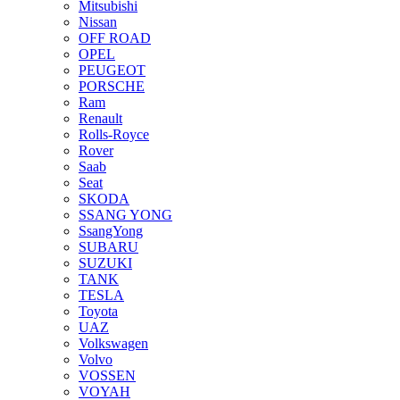
Mitsubishi
Nissan
OFF ROAD
OPEL
PEUGEOT
PORSCHE
Ram
Renault
Rolls-Royce
Rover
Saab
Seat
SKODA
SSANG YONG
SsangYong
SUBARU
SUZUKI
TANK
TESLA
Toyota
UAZ
Volkswagen
Volvo
VOSSEN
VOYAH