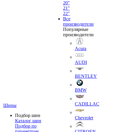
20"
21"
22"
Все
производители
Популярные
производители
Acura
AUDI
BENTLEY
BMW
CADILLAC
Шины
Подбор шин
Chevrolet
Каталог шин
Подбор по
параметрам
CITROEN