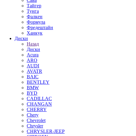
Сава
Тайгер
Тунга
Фалкен
Формула
Фредештайн
Ханкук
Диски
Назад
Диски
Acura
ARO
AUDI
AVATR
BAIC
BENTLEY
BMW
BYD
CADILLAC
CHANGAN
CHERRY
Chery
Chevrolet
Chrysler
CHRYSLER-JEEP