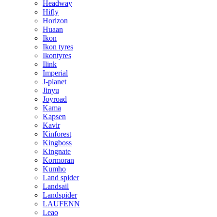
Headway
Hifly
Horizon
Huaan
Ikon
Ikon tyres
Ikontyres
Ilink
Imperial
J-planet
Jinyu
Joyroad
Kama
Kapsen
Kavir
Kinforest
Kingboss
Kingnate
Kormoran
Kumho
Land spider
Landsail
Landspider
LAUFENN
Leao