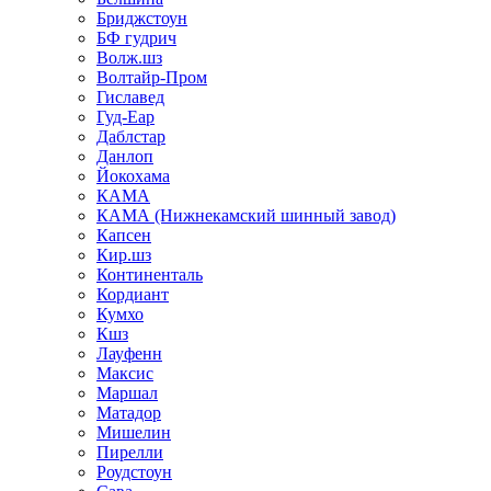
Бриджстоун
БФ гудрич
Волж.шз
Волтайр-Пром
Гиславед
Гуд-Еар
Даблстар
Данлоп
Йокохама
КАМА
КАМА (Нижнекамский шинный завод)
Капсен
Кир.шз
Континенталь
Кордиант
Кумхо
Кшз
Лауфенн
Максис
Маршал
Матадор
Мишелин
Пирелли
Роудстоун