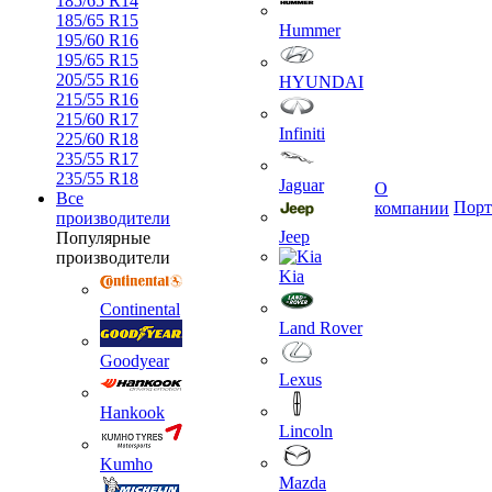
185/65 R14
185/65 R15
Hummer
195/60 R16
195/65 R15
205/55 R16
HYUNDAI
215/55 R16
215/60 R17
Infiniti
225/60 R18
235/55 R17
235/55 R18
Jaguar
О
Все
Порт
компании
производители
Jeep
Популярные
производители
Kia
Continental
Land Rover
Goodyear
Lexus
Hankook
Lincoln
Kumho
Mazda