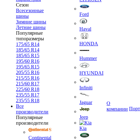
Сезон
Всесезонные
Ford
шины
Зимние шины
Летние шины
Haval
Популярные
типоразмеры
HONDA
175/65 R14
185/65 R14
185/65 R15
Hummer
195/60 R16
195/65 R15
205/55 R16
HYUNDAI
215/55 R16
215/60 R17
Infiniti
225/60 R18
235/55 R17
235/55 R18
Jaguar
О
Все
Порт
компании
производители
Jeep
Популярные
производители
Kia
Continental