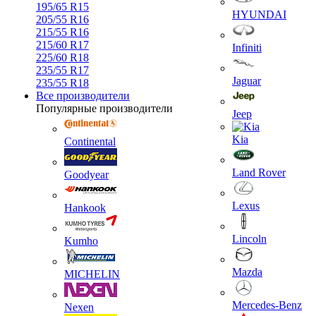
195/65 R15
HYUNDAI
205/55 R16
215/55 R16
215/60 R17
Infiniti
225/60 R18
235/55 R17
Jaguar
235/55 R18
Все производители
Популярные производители
Jeep
Kia
Continental
Land Rover
Goodyear
Lexus
Hankook
Lincoln
Kumho
Mazda
MICHELIN
Mercedes-Benz
Nexen