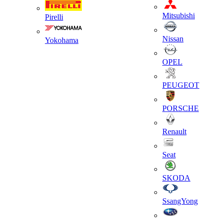
Mitsubishi
Pirelli
Nissan
Yokohama
OPEL
PEUGEOT
PORSCHE
Renault
Seat
SKODA
SsangYong