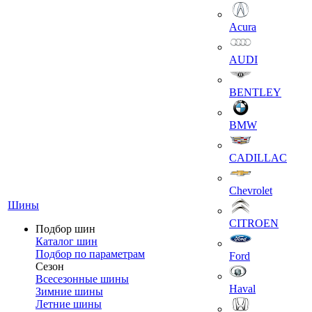
Acura
AUDI
BENTLEY
BMW
CADILLAC
Chevrolet
Шины
CITROEN
Подбор шин
Каталог шин
Подбор по параметрам
Ford
Сезон
Всесезонные шины
Haval
Зимние шины
Летние шины