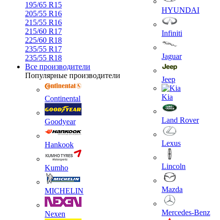
195/65 R15
HYUNDAI
205/55 R16
215/55 R16
215/60 R17
Infiniti
225/60 R18
235/55 R17
Jaguar
235/55 R18
Все производители
Популярные производители
Jeep
Kia
Continental
Land Rover
Goodyear
Lexus
Hankook
Lincoln
Kumho
Mazda
MICHELIN
Mercedes-Benz
Nexen