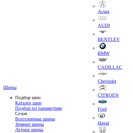
Acura
AUDI
BENTLEY
BMW
CADILLAC
Chevrolet
Шины
CITROEN
Подбор шин
Каталог шин
Подбор по параметрам
Ford
Сезон
Всесезонные шины
Haval
Зимние шины
Летние шины