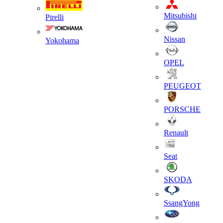
Mitsubishi
Pirelli
Nissan
Yokohama
OPEL
PEUGEOT
PORSCHE
Renault
Seat
SKODA
SsangYong