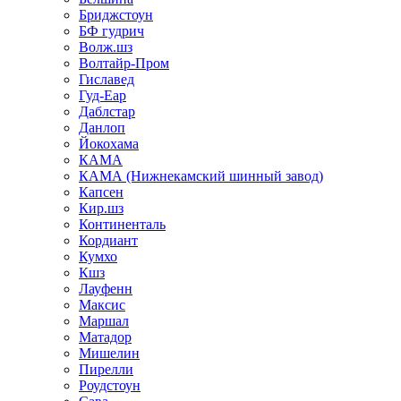
Бриджстоун
БФ гудрич
Волж.шз
Волтайр-Пром
Гиславед
Гуд-Еар
Даблстар
Данлоп
Йокохама
КАМА
КАМА (Нижнекамский шинный завод)
Капсен
Кир.шз
Континенталь
Кордиант
Кумхо
Кшз
Лауфенн
Максис
Маршал
Матадор
Мишелин
Пирелли
Роудстоун