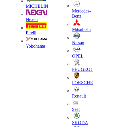
MICHELIN
Mercedes-
Benz
Nexen
Mitsubishi
Pirelli
Nissan
Yokohama
OPEL
PEUGEOT
PORSCHE
Renault
Seat
SKODA