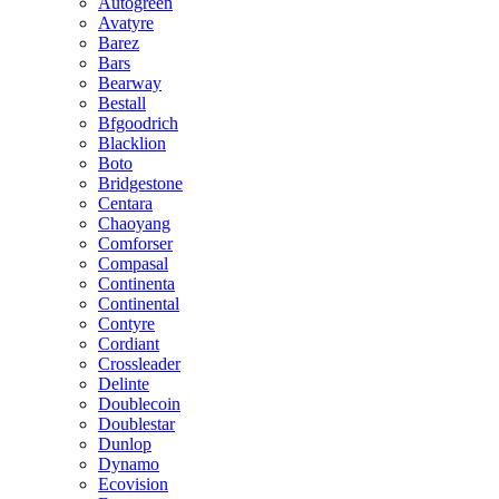
Autogreen
Avatyre
Barez
Bars
Bearway
Bestall
Bfgoodrich
Blacklion
Boto
Bridgestone
Centara
Chaoyang
Comforser
Compasal
Continenta
Continental
Contyre
Cordiant
Crossleader
Delinte
Doublecoin
Doublestar
Dunlop
Dynamo
Ecovision