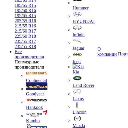
185/65 R14
185/65 R15
Hummer
195/60 R16
195/65 R15
205/55 R16
HYUNDAI
215/55 R16
215/60 R17
Infiniti
225/60 R18
235/55 R17
235/55 R18
Jaguar
О
Все
Порт
компании
производители
Jeep
Популярные
производители
Kia
Continental
Land Rover
Goodyear
Lexus
Hankook
Lincoln
Kumho
Mazda