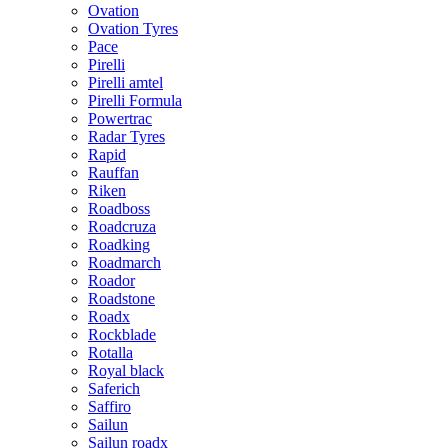
Ovation
Ovation Tyres
Pace
Pirelli
Pirelli amtel
Pirelli Formula
Powertrac
Radar Tyres
Rapid
Rauffan
Riken
Roadboss
Roadcruza
Roadking
Roadmarch
Roador
Roadstone
Roadx
Rockblade
Rotalla
Royal black
Saferich
Saffiro
Sailun
Sailun roadx