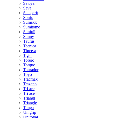
Satoya
Sava
Semperit
Sonix
Sumaxx
Sumitomo
Sunfull
Sunny
Taurus
Tecnica
Three-a
Tigar
Torero
Torque
Tourador
Toyo
Tracmax
Trazano
Tri ace
Tri-ace
Triangl
Triangle
Tunga
Unigrip
Uniroyal