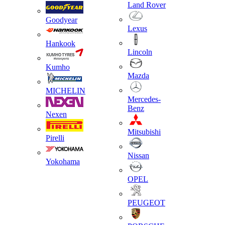
Land Rover
Goodyear
Lexus
Hankook
Lincoln
Kumho
Mazda
MICHELIN
Mercedes-
Benz
Nexen
Mitsubishi
Pirelli
Nissan
Yokohama
OPEL
PEUGEOT