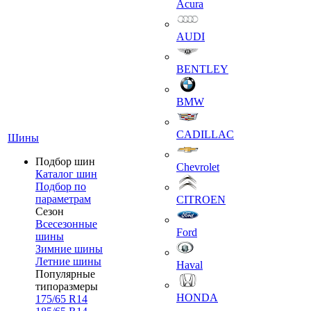
Acura
AUDI
BENTLEY
BMW
CADILLAC
Шины
Подбор шин
Chevrolet
Каталог шин
Подбор по
параметрам
CITROEN
Сезон
Всесезонные
Ford
шины
Зимние шины
Летние шины
Haval
Популярные
типоразмеры
HONDA
175/65 R14