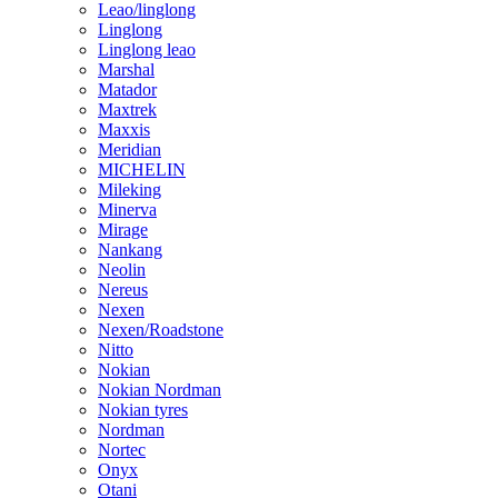
Leao/linglong
Linglong
Linglong leao
Marshal
Matador
Maxtrek
Maxxis
Meridian
MICHELIN
Mileking
Minerva
Mirage
Nankang
Neolin
Nereus
Nexen
Nexen/Roadstone
Nitto
Nokian
Nokian Nordman
Nokian tyres
Nordman
Nortec
Onyx
Otani