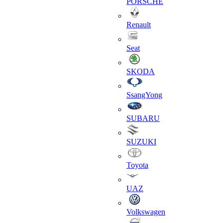
PORSCHE
Renault
Seat
SKODA
SsangYong
SUBARU
SUZUKI
Toyota
UAZ
Volkswagen