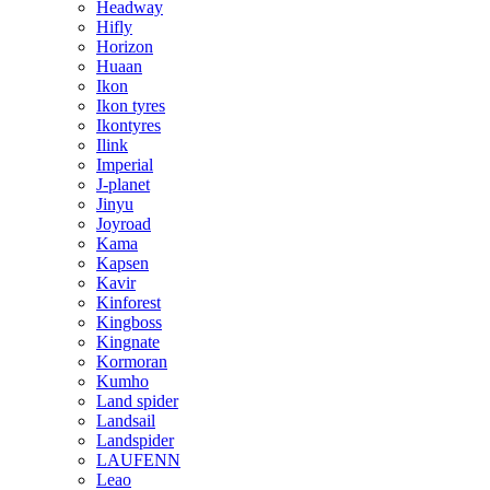
Headway
Hifly
Horizon
Huaan
Ikon
Ikon tyres
Ikontyres
Ilink
Imperial
J-planet
Jinyu
Joyroad
Kama
Kapsen
Kavir
Kinforest
Kingboss
Kingnate
Kormoran
Kumho
Land spider
Landsail
Landspider
LAUFENN
Leao