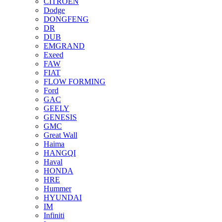
CITROEN
Dodge
DONGFENG
DR
DUB
EMGRAND
Exeed
FAW
FIAT
FLOW FORMING
Ford
GAC
GEELY
GENESIS
GMC
Great Wall
Haima
HANGQI
Haval
HONDA
HRE
Hummer
HYUNDAI
IM
Infiniti