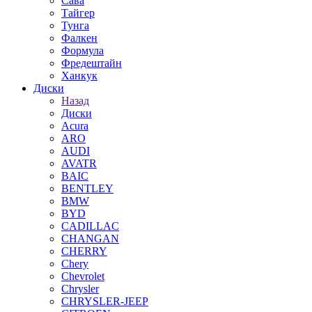
Сава
Тайгер
Тунга
Фалкен
Формула
Фредештайн
Ханкук
Диски
Назад
Диски
Acura
ARO
AUDI
AVATR
BAIC
BENTLEY
BMW
BYD
CADILLAC
CHANGAN
CHERRY
Chery
Chevrolet
Chrysler
CHRYSLER-JEEP