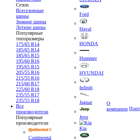
Сезон
Всесезонные
Ford
шины
Зимние шины
Летние шины
Haval
Популярные
типоразмеры
HONDA
175/65 R14
185/65 R14
185/65 R15
Hummer
195/60 R16
195/65 R15
205/55 R16
HYUNDAI
215/55 R16
215/60 R17
Infiniti
225/60 R18
235/55 R17
235/55 R18
Jaguar
О
Все
Порт
компании
производители
Jeep
Популярные
производители
Kia
Continental