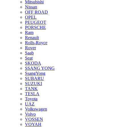
Mitsubishi
Nissan
OFF ROAD
OPEL
PEUGEOT
PORSCHE
Ram
Renault
Rolls-Royce
Rover
Saab
Seat
SKODA
SSANG YONG
SsangYong
SUBARU
SUZUKI
TANK
TESLA
Toyota
UAZ
Volkswagen
Volvo
VOSSEN
VOYAH