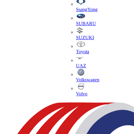
SsangYong
SUBARU
SUZUKI
Toyota
UAZ
Volkswagen
Volvo