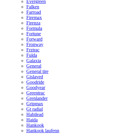
Evergreen
Falken
Farroad
Firemax
Firenza
Formula
Fortune
Forward
Fronway
Frztrac
Fulda
Galaxia
General
General tire
Gislaved
Goodride
Goodyear
Greentrac
Grenlander
Gripmax
Gt radial
Habilead
Haida
Hankook
Hankook laufenn