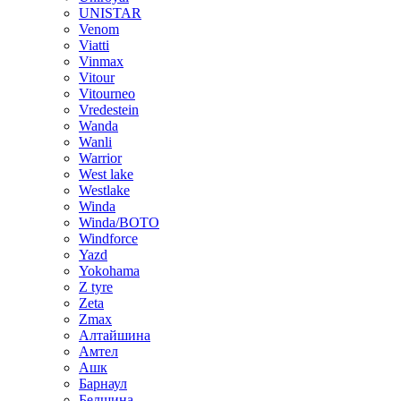
UNISTAR
Venom
Viatti
Vinmax
Vitour
Vitourneo
Vredestein
Wanda
Wanli
Warrior
West lake
Westlake
Winda
Winda/BOTO
Windforce
Yazd
Yokohama
Z tyre
Zeta
Zmax
Алтайшина
Амтел
Ашк
Барнаул
Белшина