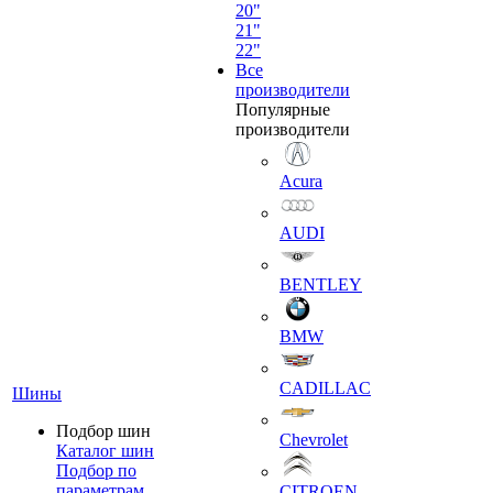
20"
21"
22"
Все
производители
Популярные
производители
Acura
AUDI
BENTLEY
BMW
CADILLAC
Шины
Подбор шин
Chevrolet
Каталог шин
Подбор по
параметрам
CITROEN