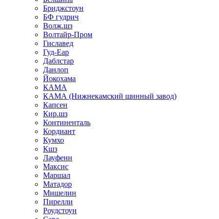
Бриджстоун
БФ гудрич
Волж.шз
Волтайр-Пром
Гиславед
Гуд-Еар
Даблстар
Данлоп
Йокохама
КАМА
КАМА (Нижнекамский шинный завод)
Капсен
Кир.шз
Континенталь
Кордиант
Кумхо
Кшз
Лауфенн
Максис
Маршал
Матадор
Мишелин
Пирелли
Роудстоун