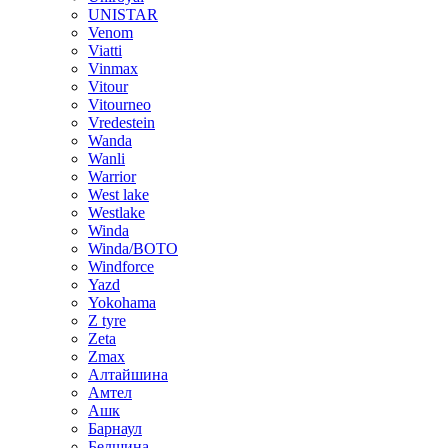
UNISTAR
Venom
Viatti
Vinmax
Vitour
Vitourneo
Vredestein
Wanda
Wanli
Warrior
West lake
Westlake
Winda
Winda/BOTO
Windforce
Yazd
Yokohama
Z tyre
Zeta
Zmax
Алтайшина
Амтел
Ашк
Барнаул
Белшина