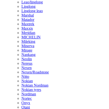
Leao/linglong
Linglong
Linglong leao
Marshal
Matador
Maxtrek
Maxxis
Meridian
MICHELIN
Mileking
Minerva
Mirage
Nankang
Neolin
Nereus
Nexen
Nexen/Roadstone
Nitto
Nokian
Nokian Nordman
Nokian tyres
Nordman
Nortec
Onyx
Otani