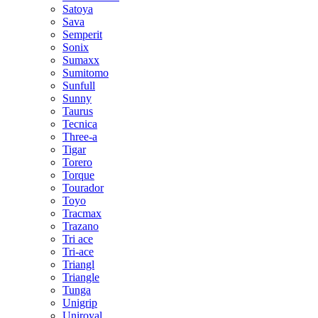
Satoya
Sava
Semperit
Sonix
Sumaxx
Sumitomo
Sunfull
Sunny
Taurus
Tecnica
Three-a
Tigar
Torero
Torque
Tourador
Toyo
Tracmax
Trazano
Tri ace
Tri-ace
Triangl
Triangle
Tunga
Unigrip
Uniroyal