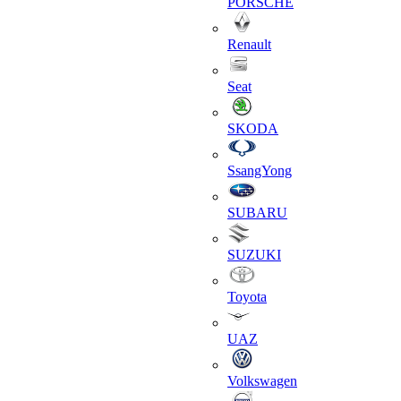
PORSCHE
Renault
Seat
SKODA
SsangYong
SUBARU
SUZUKI
Toyota
UAZ
Volkswagen