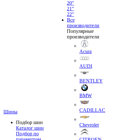
20"
21"
22"
Все
производители
Популярные
производители
Acura
AUDI
BENTLEY
BMW
CADILLAC
Шины
Подбор шин
Chevrolet
Каталог шин
Подбор по
параметрам
CITROEN