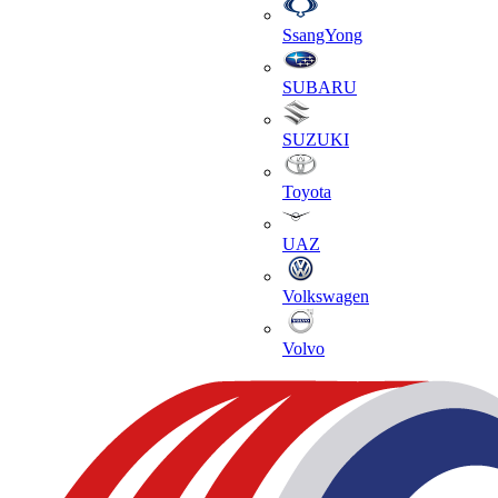
SsangYong
SUBARU
SUZUKI
Toyota
UAZ
Volkswagen
Volvo