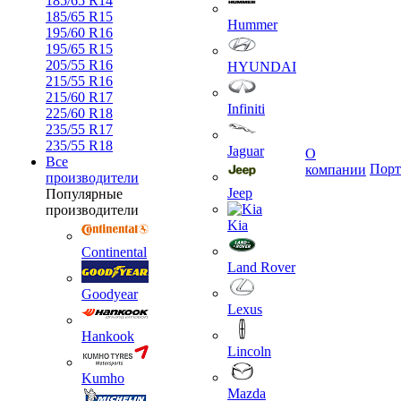
185/65 R14
185/65 R15
Hummer
195/60 R16
195/65 R15
205/55 R16
HYUNDAI
215/55 R16
215/60 R17
Infiniti
225/60 R18
235/55 R17
235/55 R18
Jaguar
О
Все
Порт
компании
производители
Jeep
Популярные
производители
Kia
Continental
Land Rover
Goodyear
Lexus
Hankook
Lincoln
Kumho
Mazda