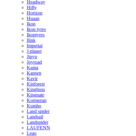
Headway
Hifly
Horizon
Huaan
Ikon
Ikon tyres
Ikontyres
Ilink
Imperial
J-planet
Jinyu
Joyroad
Kama
Kapsen
Kavir
Kinforest
Kingboss
Kingnate
Kormoran
Kumho
Land spider
Landsail
Landspider
LAUFENN
Leao