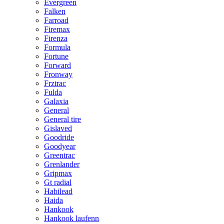
Evergreen
Falken
Farroad
Firemax
Firenza
Formula
Fortune
Forward
Fronway
Frztrac
Fulda
Galaxia
General
General tire
Gislaved
Goodride
Goodyear
Greentrac
Grenlander
Gripmax
Gt radial
Habilead
Haida
Hankook
Hankook laufenn