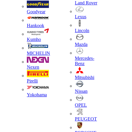
Land Rover
Goodyear
Lexus
Hankook
Lincoln
Kumho
Mazda
MICHELIN
Mercedes-
Benz
Nexen
Mitsubishi
Pirelli
Nissan
Yokohama
OPEL
PEUGEOT