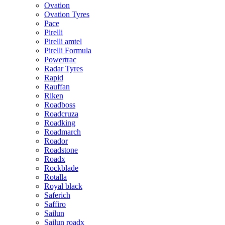
Ovation
Ovation Tyres
Pace
Pirelli
Pirelli amtel
Pirelli Formula
Powertrac
Radar Tyres
Rapid
Rauffan
Riken
Roadboss
Roadcruza
Roadking
Roadmarch
Roador
Roadstone
Roadx
Rockblade
Rotalla
Royal black
Saferich
Saffiro
Sailun
Sailun roadx