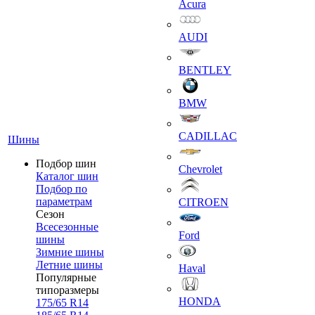
Acura
AUDI
BENTLEY
BMW
CADILLAC
Шины
Подбор шин
Chevrolet
Каталог шин
Подбор по
параметрам
CITROEN
Сезон
Всесезонные
Ford
шины
Зимние шины
Летние шины
Haval
Популярные
типоразмеры
HONDA
175/65 R14