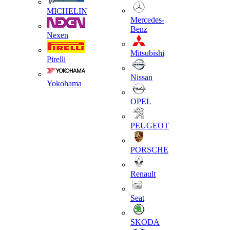
MICHELIN
Mercedes-
Benz
Nexen
Mitsubishi
Pirelli
Nissan
Yokohama
OPEL
PEUGEOT
PORSCHE
Renault
Seat
SKODA