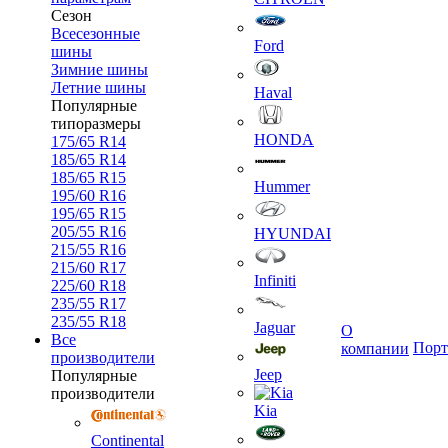
Сезон
Всесезонные
Ford
шины
Зимние шины
Летние шины
Haval
Популярные
типоразмеры
HONDA
175/65 R14
185/65 R14
185/65 R15
Hummer
195/60 R16
195/65 R15
205/55 R16
HYUNDAI
215/55 R16
215/60 R17
Infiniti
225/60 R18
235/55 R17
235/55 R18
Jaguar
О
Все
Порт
компании
производители
Jeep
Популярные
производители
Kia
Continental