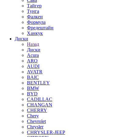
Сава
Тайгер
Тунга
Фалкен
Формула
Фредештайн
Ханкук
Диски
Назад
Диски
Acura
ARO
AUDI
AVATR
BAIC
BENTLEY
BMW
BYD
CADILLAC
CHANGAN
CHERRY
Chery
Chevrolet
Chrysler
CHRYSLER-JEEP