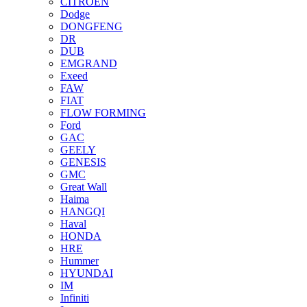
CITROEN
Dodge
DONGFENG
DR
DUB
EMGRAND
Exeed
FAW
FIAT
FLOW FORMING
Ford
GAC
GEELY
GENESIS
GMC
Great Wall
Haima
HANGQI
Haval
HONDA
HRE
Hummer
HYUNDAI
IM
Infiniti