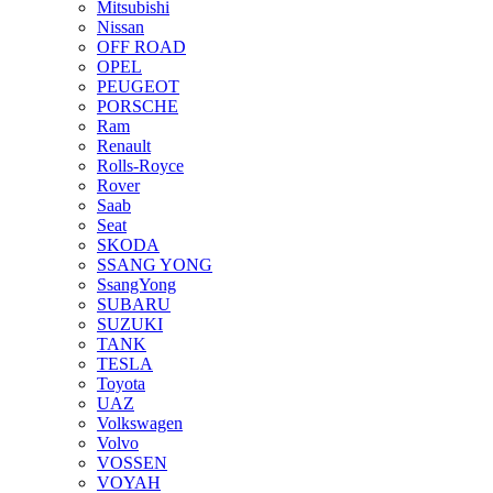
Mitsubishi
Nissan
OFF ROAD
OPEL
PEUGEOT
PORSCHE
Ram
Renault
Rolls-Royce
Rover
Saab
Seat
SKODA
SSANG YONG
SsangYong
SUBARU
SUZUKI
TANK
TESLA
Toyota
UAZ
Volkswagen
Volvo
VOSSEN
VOYAH