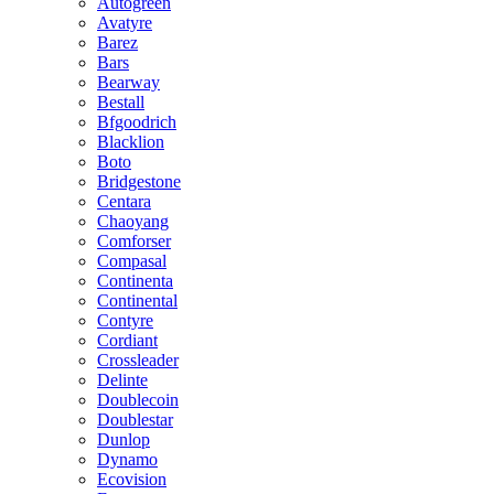
Autogreen
Avatyre
Barez
Bars
Bearway
Bestall
Bfgoodrich
Blacklion
Boto
Bridgestone
Centara
Chaoyang
Comforser
Compasal
Continenta
Continental
Contyre
Cordiant
Crossleader
Delinte
Doublecoin
Doublestar
Dunlop
Dynamo
Ecovision