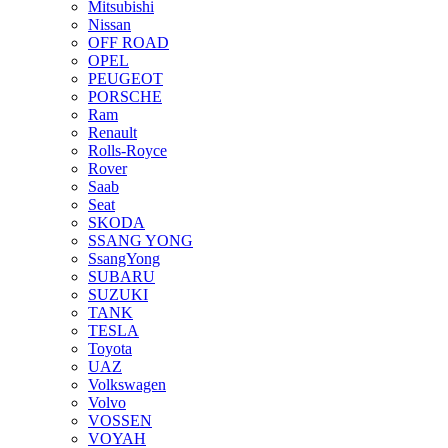
Mitsubishi
Nissan
OFF ROAD
OPEL
PEUGEOT
PORSCHE
Ram
Renault
Rolls-Royce
Rover
Saab
Seat
SKODA
SSANG YONG
SsangYong
SUBARU
SUZUKI
TANK
TESLA
Toyota
UAZ
Volkswagen
Volvo
VOSSEN
VOYAH