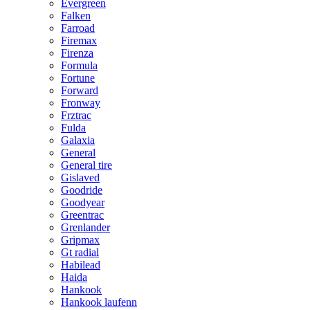
Evergreen
Falken
Farroad
Firemax
Firenza
Formula
Fortune
Forward
Fronway
Frztrac
Fulda
Galaxia
General
General tire
Gislaved
Goodride
Goodyear
Greentrac
Grenlander
Gripmax
Gt radial
Habilead
Haida
Hankook
Hankook laufenn