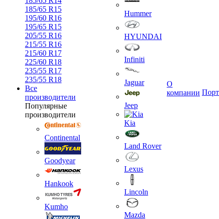
185/65 R14
185/65 R15
Hummer
195/60 R16
195/65 R15
205/55 R16
HYUNDAI
215/55 R16
215/60 R17
Infiniti
225/60 R18
235/55 R17
235/55 R18
Jaguar
О
Все
Порт
компании
производители
Jeep
Популярные
производители
Kia
Continental
Land Rover
Goodyear
Lexus
Hankook
Lincoln
Kumho
Mazda