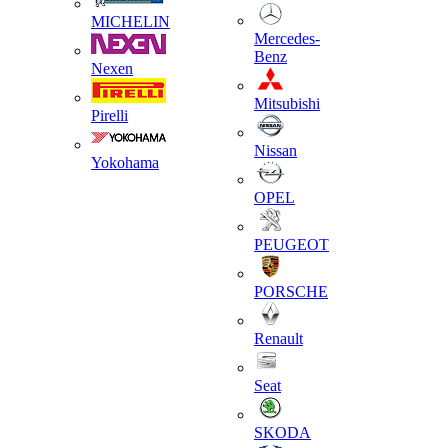
MICHELIN
Mercedes-
Benz
Nexen
Mitsubishi
Pirelli
Nissan
Yokohama
OPEL
PEUGEOT
PORSCHE
Renault
Seat
SKODA