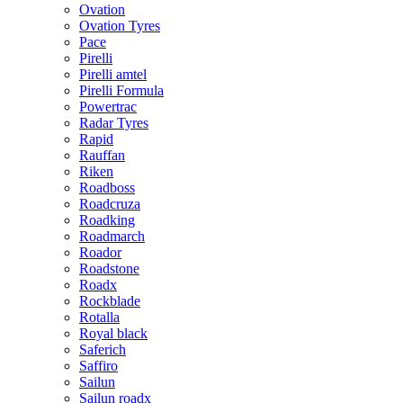
Ovation
Ovation Tyres
Pace
Pirelli
Pirelli amtel
Pirelli Formula
Powertrac
Radar Tyres
Rapid
Rauffan
Riken
Roadboss
Roadcruza
Roadking
Roadmarch
Roador
Roadstone
Roadx
Rockblade
Rotalla
Royal black
Saferich
Saffiro
Sailun
Sailun roadx