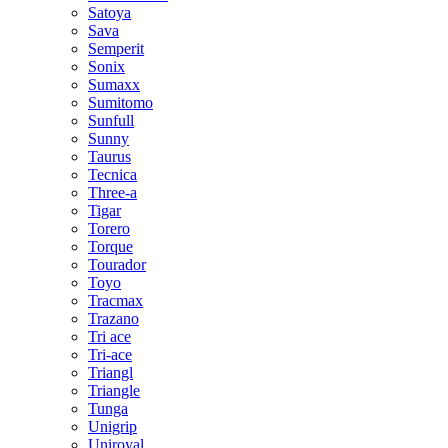
Satoya
Sava
Semperit
Sonix
Sumaxx
Sumitomo
Sunfull
Sunny
Taurus
Tecnica
Three-a
Tigar
Torero
Torque
Tourador
Toyo
Tracmax
Trazano
Tri ace
Tri-ace
Triangl
Triangle
Tunga
Unigrip
Uniroyal