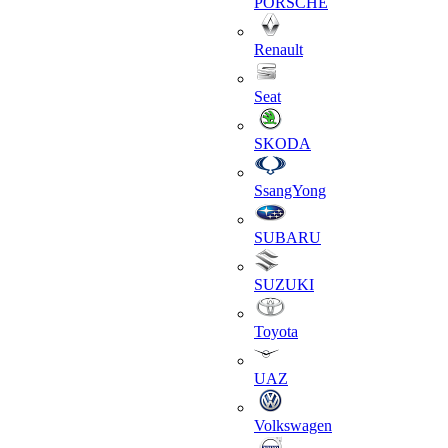
PORSCHE
Renault
Seat
SKODA
SsangYong
SUBARU
SUZUKI
Toyota
UAZ
Volkswagen