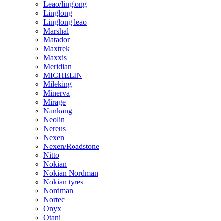
Leao/linglong
Linglong
Linglong leao
Marshal
Matador
Maxtrek
Maxxis
Meridian
MICHELIN
Mileking
Minerva
Mirage
Nankang
Neolin
Nereus
Nexen
Nexen/Roadstone
Nitto
Nokian
Nokian Nordman
Nokian tyres
Nordman
Nortec
Onyx
Otani