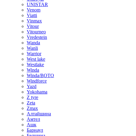
UNISTAR
Venom
Viatti
Vinmax
Vitour
Vitourneo
Vredestein
Wanda
Wanli
Warrior
West lake
Westlake
Winda
Winda/BOTO
Windforce
Yazd
Yokohama
Z tyre
Zeta
Zmax
Алтайшина
Амтел
Ашк
Барнаул
Белшина