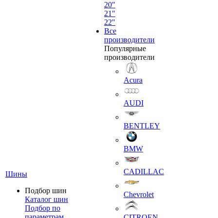
20"
21"
22"
Все
производители
Популярные
производители
Acura
AUDI
BENTLEY
BMW
CADILLAC
Шины
Подбор шин
Chevrolet
Каталог шин
Подбор по
параметрам
CITROEN