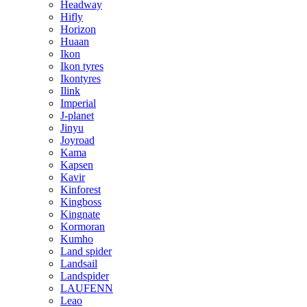
Headway
Hifly
Horizon
Huaan
Ikon
Ikon tyres
Ikontyres
Ilink
Imperial
J-planet
Jinyu
Joyroad
Kama
Kapsen
Kavir
Kinforest
Kingboss
Kingnate
Kormoran
Kumho
Land spider
Landsail
Landspider
LAUFENN
Leao