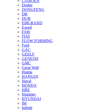
CITROEN
Dodge
DONGFENG
DR
DUB
EMGRAND
Exeed
FAW
FIAT
FLOW FORMING
Ford
GAC
GEELY
GENESIS
GMC
Great Wall
Haima
HANGQI
Haval
HONDA
HRE
Hummer
HYUNDAI
IM
Infiniti