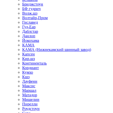
Бриджстоун
БФ гудрич
Волж.шз
Волтайр-Пром
Гиславед
Гуд-Еар
Даблстар
Данлоп
Йокохама
КАМА
КАМА (Нижнекамский шинный завод)
Капсен
Кир.шз
Континенталь
Кордиант
Кумхо
Кшз
Лауфенн
Максис
Маршал
Матадор
Мишелин
Пирелли
Роудстоун