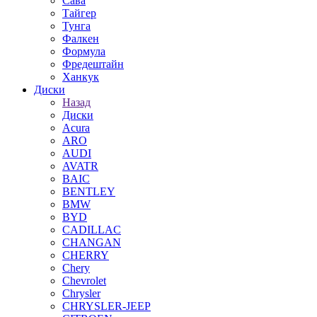
Сава
Тайгер
Тунга
Фалкен
Формула
Фредештайн
Ханкук
Диски
Назад
Диски
Acura
ARO
AUDI
AVATR
BAIC
BENTLEY
BMW
BYD
CADILLAC
CHANGAN
CHERRY
Chery
Chevrolet
Chrysler
CHRYSLER-JEEP