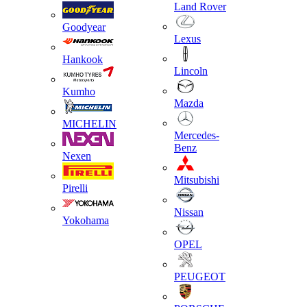
Land Rover
Goodyear
Lexus
Hankook
Lincoln
Kumho
Mazda
MICHELIN
Mercedes-
Benz
Nexen
Mitsubishi
Pirelli
Nissan
Yokohama
OPEL
PEUGEOT