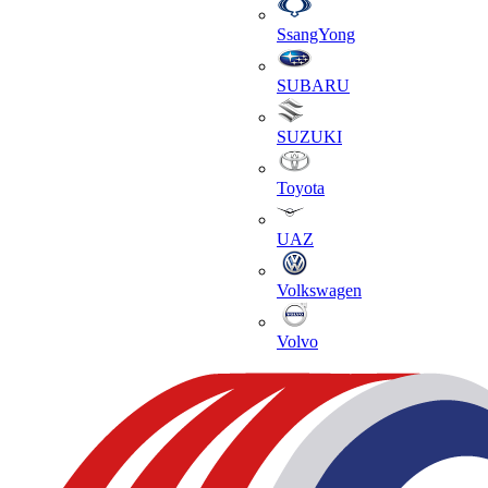
SsangYong
SUBARU
SUZUKI
Toyota
UAZ
Volkswagen
Volvo