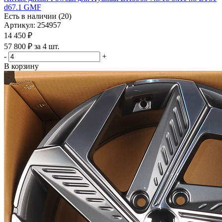
d67.1 GMF
Есть в наличии (20)
Артикул: 254957
14 450
₽
57 800 ₽ за 4 шт.
-
+
В корзину