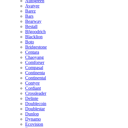
Autogreen
Avatyre
Barez
Bars
Bearway
Bestall
Bfgoodrich
Blacklion
Boto
Bridgestone
Centara
Chaoyang
Comforser
Compasal
Continenta
Continental
Contyre
Cordiant
Crossleader
Delinte
Doublecoin
Doublestar
Dunlop
Dynamo
Ecovision