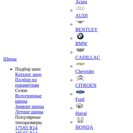
Acura
AUDI
BENTLEY
BMW
CADILLAC
Шины
Подбор шин
Chevrolet
Каталог шин
Подбор по
параметрам
CITROEN
Сезон
Всесезонные
Ford
шины
Зимние шины
Летние шины
Haval
Популярные
типоразмеры
HONDA
175/65 R14