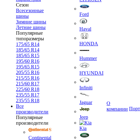
Сезон
Всесезонные
Ford
шины
Зимние шины
Летние шины
Haval
Популярные
типоразмеры
HONDA
175/65 R14
185/65 R14
185/65 R15
Hummer
195/60 R16
195/65 R15
205/55 R16
HYUNDAI
215/55 R16
215/60 R17
Infiniti
225/60 R18
235/55 R17
235/55 R18
Jaguar
О
Все
Порт
компании
производители
Jeep
Популярные
производители
Kia
Continental