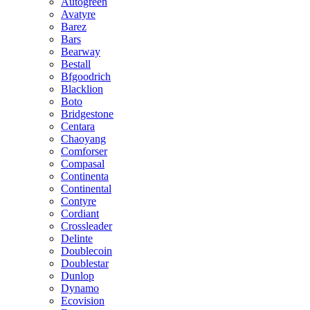
Autogreen
Avatyre
Barez
Bars
Bearway
Bestall
Bfgoodrich
Blacklion
Boto
Bridgestone
Centara
Chaoyang
Comforser
Compasal
Continenta
Continental
Contyre
Cordiant
Crossleader
Delinte
Doublecoin
Doublestar
Dunlop
Dynamo
Ecovision