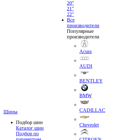
20"
21"
22"
Все
производители
Популярные
производители
Acura
AUDI
BENTLEY
BMW
CADILLAC
Шины
Подбор шин
Chevrolet
Каталог шин
Подбор по
параметрам
CITROEN