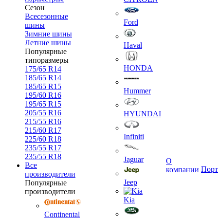
Сезон
Всесезонные
Ford
шины
Зимние шины
Летние шины
Haval
Популярные
типоразмеры
HONDA
175/65 R14
185/65 R14
185/65 R15
Hummer
195/60 R16
195/65 R15
205/55 R16
HYUNDAI
215/55 R16
215/60 R17
Infiniti
225/60 R18
235/55 R17
235/55 R18
Jaguar
О
Все
Порт
компании
производители
Jeep
Популярные
производители
Kia
Continental