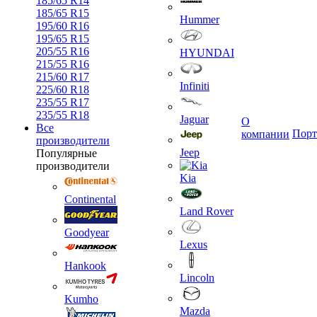
185/65 R14
185/65 R15
Hummer
195/60 R16
195/65 R15
205/55 R16
HYUNDAI
215/55 R16
215/60 R17
Infiniti
225/60 R18
235/55 R17
235/55 R18
Jaguar
О
Все
Порт
компании
производители
Jeep
Популярные
производители
Kia
Continental
Land Rover
Goodyear
Lexus
Hankook
Lincoln
Kumho
Mazda