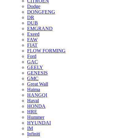
CITROEN
Dodge
DONGFENG
DR
DUB
EMGRAND
Exeed
FAW
FIAT
FLOW FORMING
Ford
GAC
GEELY
GENESIS
GMC
Great Wall
Haima
HANGQI
Haval
HONDA
HRE
Hummer
HYUNDAI
IM
Infiniti