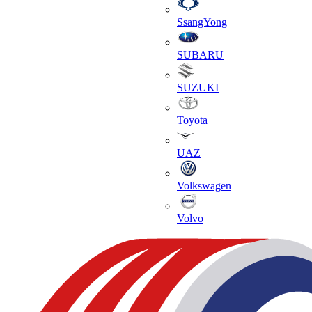
SsangYong
SUBARU
SUZUKI
Toyota
UAZ
Volkswagen
Volvo