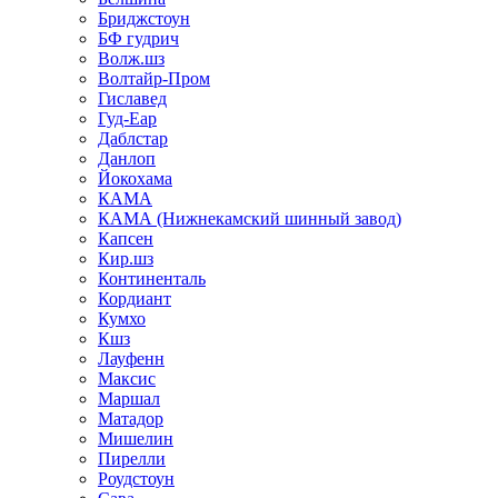
Бриджстоун
БФ гудрич
Волж.шз
Волтайр-Пром
Гиславед
Гуд-Еар
Даблстар
Данлоп
Йокохама
КАМА
КАМА (Нижнекамский шинный завод)
Капсен
Кир.шз
Континенталь
Кордиант
Кумхо
Кшз
Лауфенн
Максис
Маршал
Матадор
Мишелин
Пирелли
Роудстоун