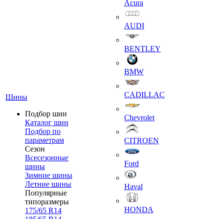
Acura
AUDI
BENTLEY
BMW
CADILLAC
Шины
Подбор шин
Chevrolet
Каталог шин
Подбор по
параметрам
CITROEN
Сезон
Всесезонные
Ford
шины
Зимние шины
Летние шины
Haval
Популярные
типоразмеры
HONDA
175/65 R14