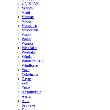
UNISTAR
Venom
Viatti
Vinmax
Vitour
Vitourneo
Vredestein
Wanda
Wanli
Warrior
West lake
Westlake
Winda
Winda/BOTO
Windforce
Yazd
Yokohama
Z tyre
Zeta
Zmax
Алтайшина
Амтел
Ашк
Барнаул
Белшина