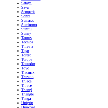
Satoya
Sava
Semperit
Sonix
Sumaxx
Sumitomo
Sunfull
Sunny
Taurus
Tecnica
Three-a
Tigar
Torero
Torque
Tourador
Toyo
Tracmax
Trazano
Tri ace
Tri-ace
Triangl
Triangle
Tunga
Unigrip
Uniroyal