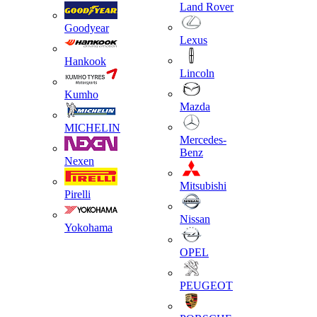
Land Rover
Goodyear
Lexus
Hankook
Lincoln
Kumho
Mazda
MICHELIN
Mercedes-
Benz
Nexen
Mitsubishi
Pirelli
Nissan
Yokohama
OPEL
PEUGEOT