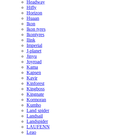
Headway
Hifly
Horizon
Huaan
Ikon
Ikon tyres
Ikontyres
Ilink
Imperial
J-planet
Jinyu
Joyroad
Kama
Kapsen
Kavir
Kinforest
Kingboss
Kingnate
Kormoran
Kumho
Land spider
Landsail
Landspider
LAUFENN
Leao