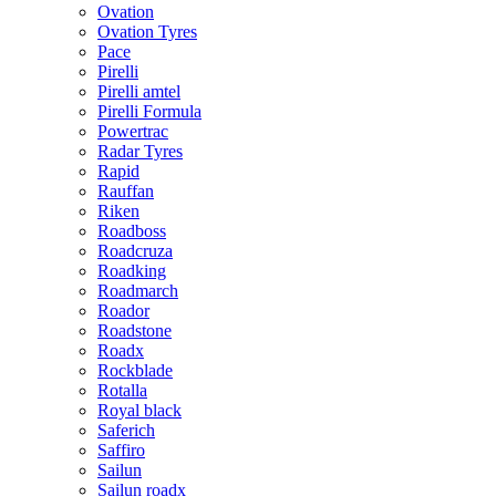
Ovation
Ovation Tyres
Pace
Pirelli
Pirelli amtel
Pirelli Formula
Powertrac
Radar Tyres
Rapid
Rauffan
Riken
Roadboss
Roadcruza
Roadking
Roadmarch
Roador
Roadstone
Roadx
Rockblade
Rotalla
Royal black
Saferich
Saffiro
Sailun
Sailun roadx