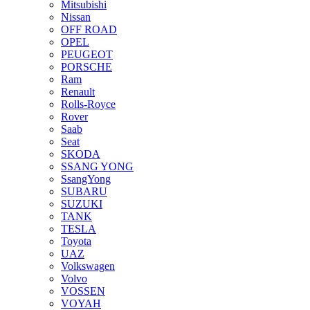
Mitsubishi
Nissan
OFF ROAD
OPEL
PEUGEOT
PORSCHE
Ram
Renault
Rolls-Royce
Rover
Saab
Seat
SKODA
SSANG YONG
SsangYong
SUBARU
SUZUKI
TANK
TESLA
Toyota
UAZ
Volkswagen
Volvo
VOSSEN
VOYAH