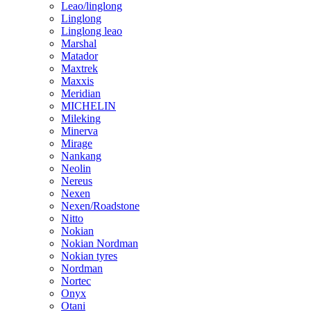
Leao/linglong
Linglong
Linglong leao
Marshal
Matador
Maxtrek
Maxxis
Meridian
MICHELIN
Mileking
Minerva
Mirage
Nankang
Neolin
Nereus
Nexen
Nexen/Roadstone
Nitto
Nokian
Nokian Nordman
Nokian tyres
Nordman
Nortec
Onyx
Otani