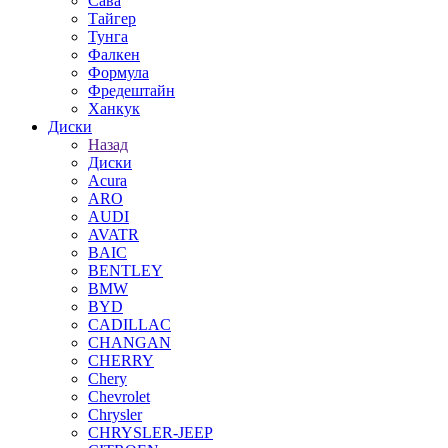
Сава
Тайгер
Тунга
Фалкен
Формула
Фредештайн
Ханкук
Диски
Назад
Диски
Acura
ARO
AUDI
AVATR
BAIC
BENTLEY
BMW
BYD
CADILLAC
CHANGAN
CHERRY
Chery
Chevrolet
Chrysler
CHRYSLER-JEEP