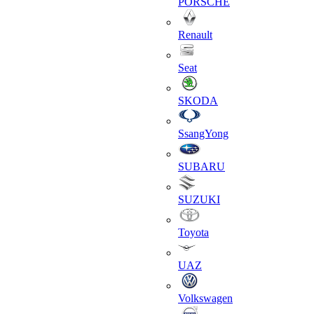
PORSCHE
Renault
Seat
SKODA
SsangYong
SUBARU
SUZUKI
Toyota
UAZ
Volkswagen