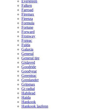
Evergreen
Falken
Farroad
Firemax
Firenza
Formula
Fortune
Forward
Fronway
Frztrac
Fulda
Galaxia
General
General tire
Gislaved
Goodride
Goodyear
Greentrac
Grenlander
Gripmax
Gt radial
Habilead
Haida
Hankook
Hankook laufenn