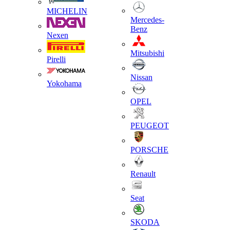
MICHELIN
Mercedes-
Benz
Nexen
Mitsubishi
Pirelli
Nissan
Yokohama
OPEL
PEUGEOT
PORSCHE
Renault
Seat
SKODA