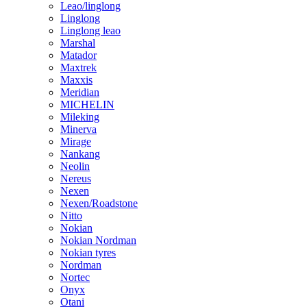
Leao/linglong
Linglong
Linglong leao
Marshal
Matador
Maxtrek
Maxxis
Meridian
MICHELIN
Mileking
Minerva
Mirage
Nankang
Neolin
Nereus
Nexen
Nexen/Roadstone
Nitto
Nokian
Nokian Nordman
Nokian tyres
Nordman
Nortec
Onyx
Otani