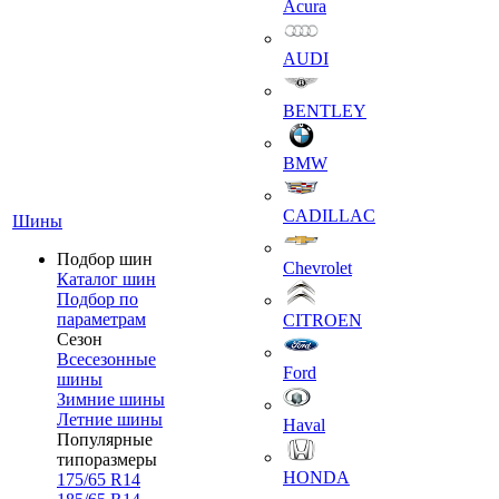
Acura
AUDI
BENTLEY
BMW
CADILLAC
Шины
Подбор шин
Chevrolet
Каталог шин
Подбор по
параметрам
CITROEN
Сезон
Всесезонные
Ford
шины
Зимние шины
Летние шины
Haval
Популярные
типоразмеры
HONDA
175/65 R14