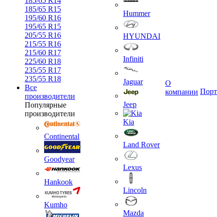
185/65 R14
185/65 R15
Hummer
195/60 R16
195/65 R15
205/55 R16
HYUNDAI
215/55 R16
215/60 R17
Infiniti
225/60 R18
235/55 R17
235/55 R18
Jaguar
О
Все
Порт
компании
производители
Jeep
Популярные
производители
Kia
Continental
Land Rover
Goodyear
Lexus
Hankook
Lincoln
Kumho
Mazda