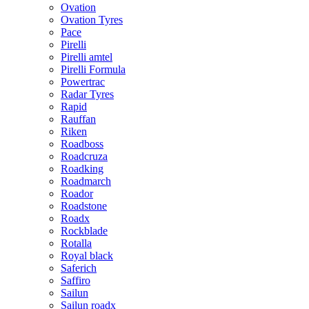
Ovation
Ovation Tyres
Pace
Pirelli
Pirelli amtel
Pirelli Formula
Powertrac
Radar Tyres
Rapid
Rauffan
Riken
Roadboss
Roadcruza
Roadking
Roadmarch
Roador
Roadstone
Roadx
Rockblade
Rotalla
Royal black
Saferich
Saffiro
Sailun
Sailun roadx