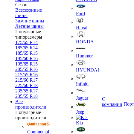
Сезон
Всесезонные
Ford
шины
Зимние шины
Летние шины
Haval
Популярные
типоразмеры
HONDA
175/65 R14
185/65 R14
185/65 R15
Hummer
195/60 R16
195/65 R15
205/55 R16
HYUNDAI
215/55 R16
215/60 R17
Infiniti
225/60 R18
235/55 R17
235/55 R18
Jaguar
О
Все
Порт
компании
производители
Jeep
Популярные
производители
Kia
Continental