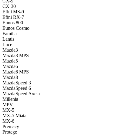
CX-9
CX-30
Efini MS-9
Efini RX-7
Eunos 800
Eunos Cosmo
Familia
Lantis
Luce
Mazda3
Mazda3 MPS
Mazda5
Mazda6
Mazda6 MPS
Mazda8
MazdaSpeed 3
MazdaSpeed 6
MazdaSpeed Axela
Millenia
MPV
MX-5
MX-5 Miata
MX-6
Premacy
Protege