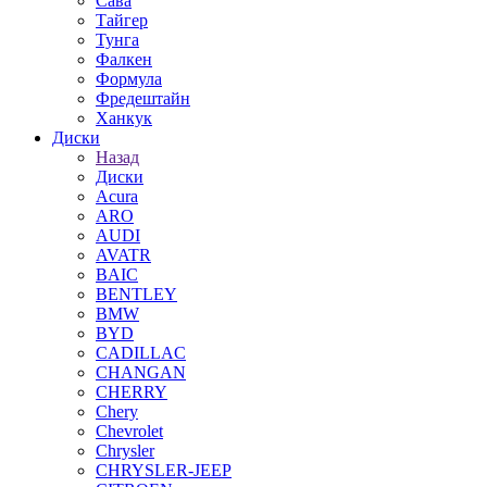
Сава
Тайгер
Тунга
Фалкен
Формула
Фредештайн
Ханкук
Диски
Назад
Диски
Acura
ARO
AUDI
AVATR
BAIC
BENTLEY
BMW
BYD
CADILLAC
CHANGAN
CHERRY
Chery
Chevrolet
Chrysler
CHRYSLER-JEEP