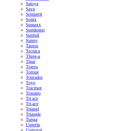
Satoya
Sava
Semperit
Sonix
Sumaxx
Sumitomo
Sunfull
Sunny
Taurus
Tecnica
Three-a
Tigar
Torero
Torque
Tourador
Toyo
Tracmax
Trazano
Tri ace
Tri-ace
Triangl
Triangle
Tunga
Unigrip
Uniroyal