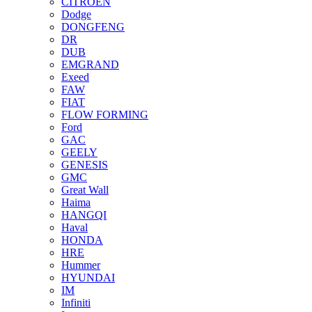
CITROEN
Dodge
DONGFENG
DR
DUB
EMGRAND
Exeed
FAW
FIAT
FLOW FORMING
Ford
GAC
GEELY
GENESIS
GMC
Great Wall
Haima
HANGQI
Haval
HONDA
HRE
Hummer
HYUNDAI
IM
Infiniti