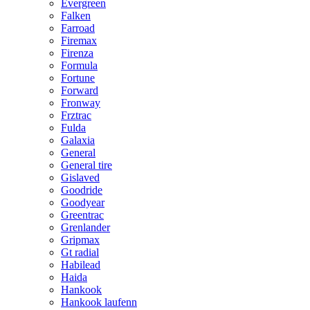
Evergreen
Falken
Farroad
Firemax
Firenza
Formula
Fortune
Forward
Fronway
Frztrac
Fulda
Galaxia
General
General tire
Gislaved
Goodride
Goodyear
Greentrac
Grenlander
Gripmax
Gt radial
Habilead
Haida
Hankook
Hankook laufenn