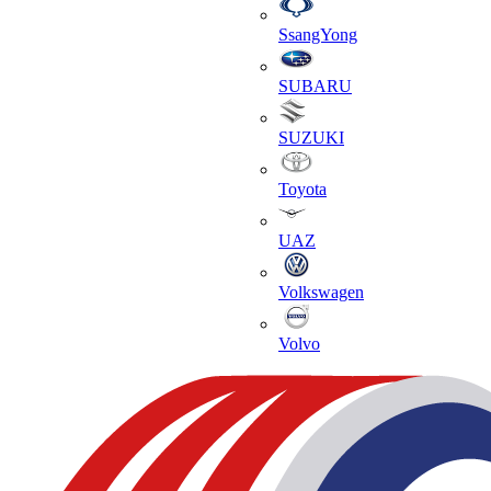
SsangYong
SUBARU
SUZUKI
Toyota
UAZ
Volkswagen
Volvo