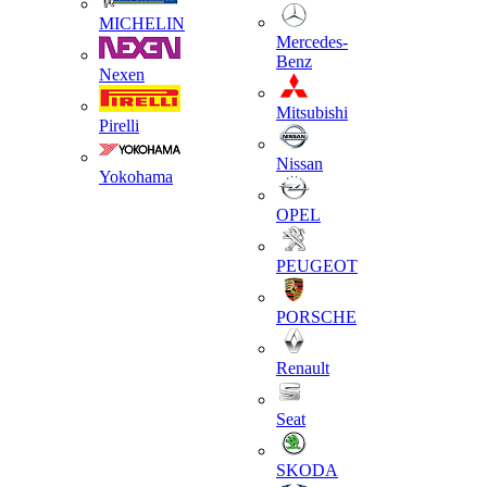
MICHELIN
Mercedes-
Benz
Nexen
Mitsubishi
Pirelli
Nissan
Yokohama
OPEL
PEUGEOT
PORSCHE
Renault
Seat
SKODA