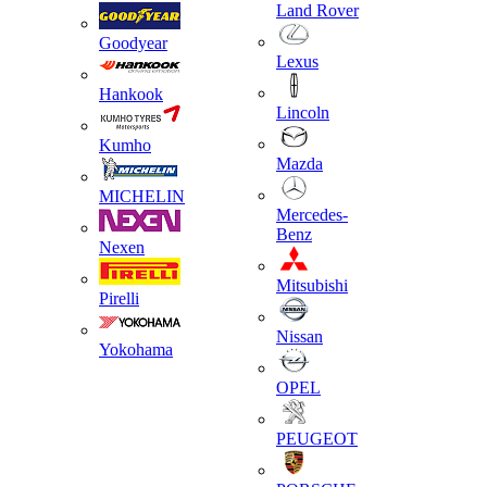
Land Rover
Goodyear
Lexus
Hankook
Lincoln
Kumho
Mazda
MICHELIN
Mercedes-
Benz
Nexen
Mitsubishi
Pirelli
Nissan
Yokohama
OPEL
PEUGEOT