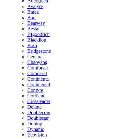
Autogreen
Avatyre
Barez
Bars
Bearway
Bestall
Bfgoodrich
Blacklion
Boto
Bridgestone
Centara
Chaoyang
Comforser
Compasal
Continenta
Continental
Contyre
Cordiant
Crossleader
Delinte
Doublecoin
Doublestar
Dunlop
Dynamo
Ecovision