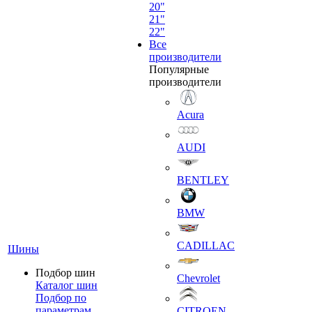
20"
21"
22"
Все
производители
Популярные
производители
Acura
AUDI
BENTLEY
BMW
CADILLAC
Шины
Подбор шин
Chevrolet
Каталог шин
Подбор по
параметрам
CITROEN