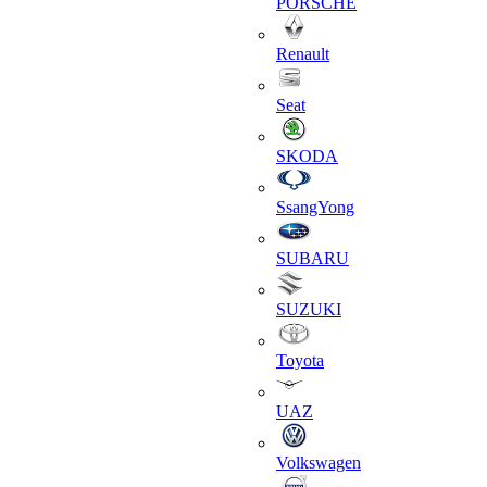
PORSCHE
Renault
Seat
SKODA
SsangYong
SUBARU
SUZUKI
Toyota
UAZ
Volkswagen