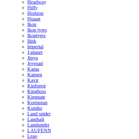
Headway
Hifly
Horizon
Huaan
Ikon
Ikon tyres
Ikontyres
Ilink
Imperial
J-planet
Jinyu
Joyroad
Kama
Kapsen
Kavir
Kinforest
Kingboss
Kingnate
Kormoran
Kumho
Land spider
Landsail
Landspider
LAUFENN
Leao