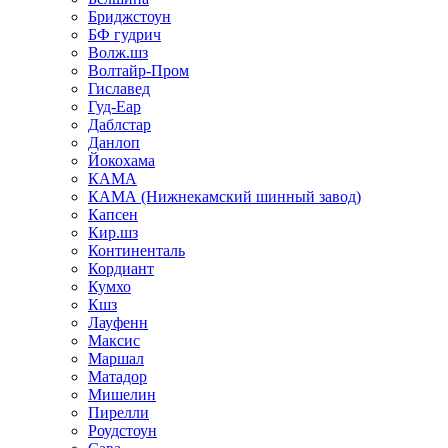
Бриджстоун
БФ гудрич
Волж.шз
Волтайр-Пром
Гиславед
Гуд-Еар
Даблстар
Данлоп
Йокохама
КАМА
КАМА (Нижнекамский шинный завод)
Капсен
Кир.шз
Континенталь
Кордиант
Кумхо
Кшз
Лауфенн
Максис
Маршал
Матадор
Мишелин
Пирелли
Роудстоун