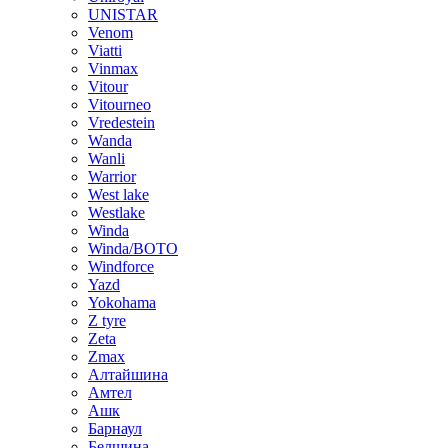
UNISTAR
Venom
Viatti
Vinmax
Vitour
Vitourneo
Vredestein
Wanda
Wanli
Warrior
West lake
Westlake
Winda
Winda/BOTO
Windforce
Yazd
Yokohama
Z tyre
Zeta
Zmax
Алтайшина
Амтел
Ашк
Барнаул
Белшина