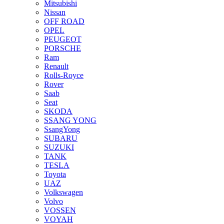
Mitsubishi
Nissan
OFF ROAD
OPEL
PEUGEOT
PORSCHE
Ram
Renault
Rolls-Royce
Rover
Saab
Seat
SKODA
SSANG YONG
SsangYong
SUBARU
SUZUKI
TANK
TESLA
Toyota
UAZ
Volkswagen
Volvo
VOSSEN
VOYAH