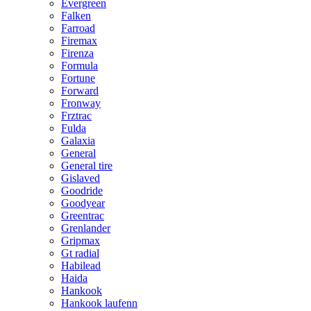
Evergreen
Falken
Farroad
Firemax
Firenza
Formula
Fortune
Forward
Fronway
Frztrac
Fulda
Galaxia
General
General tire
Gislaved
Goodride
Goodyear
Greentrac
Grenlander
Gripmax
Gt radial
Habilead
Haida
Hankook
Hankook laufenn