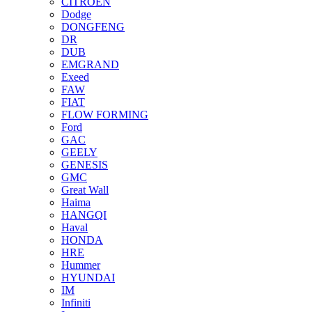
CITROEN
Dodge
DONGFENG
DR
DUB
EMGRAND
Exeed
FAW
FIAT
FLOW FORMING
Ford
GAC
GEELY
GENESIS
GMC
Great Wall
Haima
HANGQI
Haval
HONDA
HRE
Hummer
HYUNDAI
IM
Infiniti