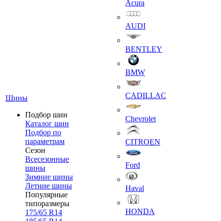
Acura
AUDI
BENTLEY
BMW
CADILLAC
Шины
Подбор шин
Chevrolet
Каталог шин
Подбор по
параметрам
CITROEN
Сезон
Всесезонные
Ford
шины
Зимние шины
Летние шины
Haval
Популярные
типоразмеры
HONDA
175/65 R14