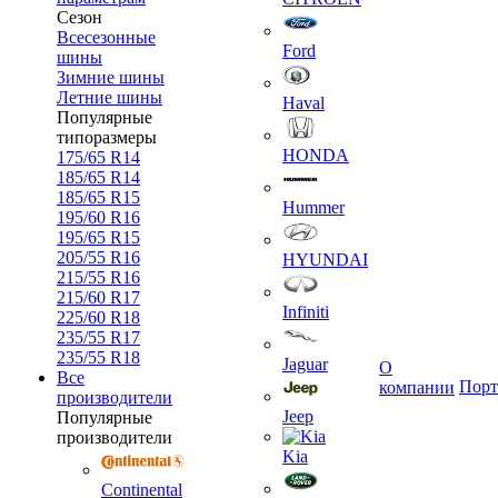
Сезон
Всесезонные
Ford
шины
Зимние шины
Летние шины
Haval
Популярные
типоразмеры
HONDA
175/65 R14
185/65 R14
185/65 R15
Hummer
195/60 R16
195/65 R15
205/55 R16
HYUNDAI
215/55 R16
215/60 R17
Infiniti
225/60 R18
235/55 R17
235/55 R18
Jaguar
О
Все
Порт
компании
производители
Jeep
Популярные
производители
Kia
Continental