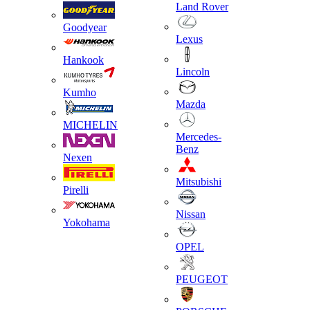
Land Rover
Goodyear
Lexus
Hankook
Lincoln
Kumho
Mazda
MICHELIN
Mercedes-
Benz
Nexen
Mitsubishi
Pirelli
Nissan
Yokohama
OPEL
PEUGEOT