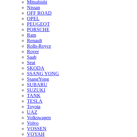
Mitsubishi
Nissan
OFF ROAD
OPEL
PEUGEOT
PORSCHE
Ram
Renault
Rolls-Royce
Rover
Saab
Seat
SKODA
SSANG YONG
SsangYong
SUBARU
SUZUKI
TANK
TESLA
Toyota
UAZ
Volkswagen
Volvo
VOSSEN
VOYAH