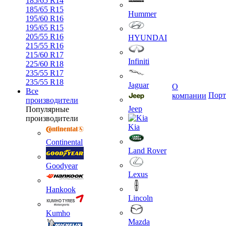
185/65 R14
185/65 R15
Hummer
195/60 R16
195/65 R15
205/55 R16
HYUNDAI
215/55 R16
215/60 R17
Infiniti
225/60 R18
235/55 R17
235/55 R18
Jaguar
О
Все
Порт
компании
производители
Jeep
Популярные
производители
Kia
Continental
Land Rover
Goodyear
Lexus
Hankook
Lincoln
Kumho
Mazda