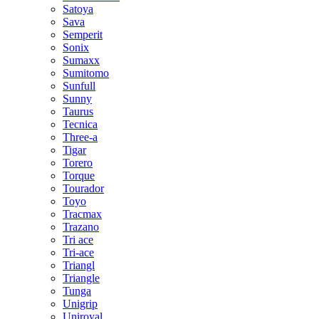
Satoya
Sava
Semperit
Sonix
Sumaxx
Sumitomo
Sunfull
Sunny
Taurus
Tecnica
Three-a
Tigar
Torero
Torque
Tourador
Toyo
Tracmax
Trazano
Tri ace
Tri-ace
Triangl
Triangle
Tunga
Unigrip
Uniroyal