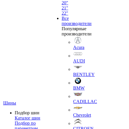
20"
21"
22"
Все
производители
Популярные
производители
Acura
AUDI
BENTLEY
BMW
CADILLAC
Шины
Подбор шин
Chevrolet
Каталог шин
Подбор по
параметрам
CITROEN