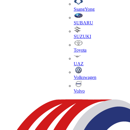
SsangYong
SUBARU
SUZUKI
Toyota
UAZ
Volkswagen
Volvo