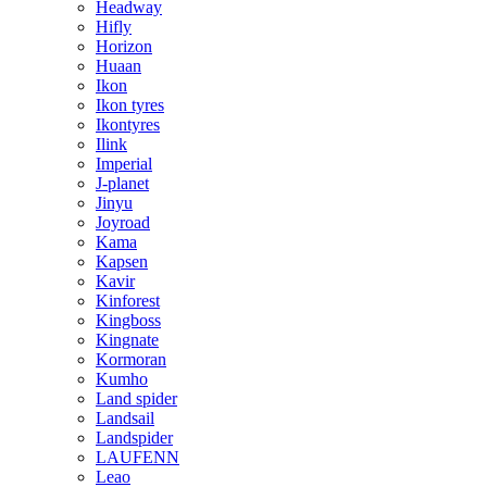
Headway
Hifly
Horizon
Huaan
Ikon
Ikon tyres
Ikontyres
Ilink
Imperial
J-planet
Jinyu
Joyroad
Kama
Kapsen
Kavir
Kinforest
Kingboss
Kingnate
Kormoran
Kumho
Land spider
Landsail
Landspider
LAUFENN
Leao