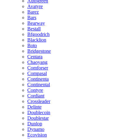
Autogreen
Avatyre
Barez
Bars
Bearway
Bestall
Bfgoodrich
Blacklion
Boto
Bridgestone
Centara
Chaoyang
Comforser
Compasal
Continenta
Continental
Contyre
Cordiant
Crossleader
Delinte
Doublecoin
Doublestar
Dunlop
Dynamo
Ecovision