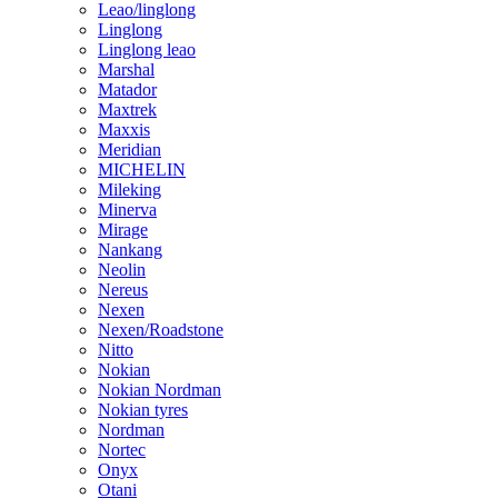
Leao/linglong
Linglong
Linglong leao
Marshal
Matador
Maxtrek
Maxxis
Meridian
MICHELIN
Mileking
Minerva
Mirage
Nankang
Neolin
Nereus
Nexen
Nexen/Roadstone
Nitto
Nokian
Nokian Nordman
Nokian tyres
Nordman
Nortec
Onyx
Otani