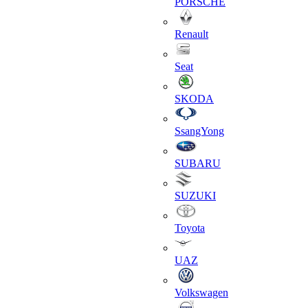
PORSCHE
Renault
Seat
SKODA
SsangYong
SUBARU
SUZUKI
Toyota
UAZ
Volkswagen