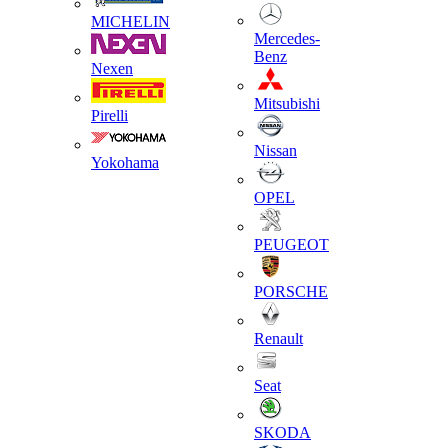
MICHELIN
Mercedes-
Benz
Nexen
Mitsubishi
Pirelli
Nissan
Yokohama
OPEL
PEUGEOT
PORSCHE
Renault
Seat
SKODA