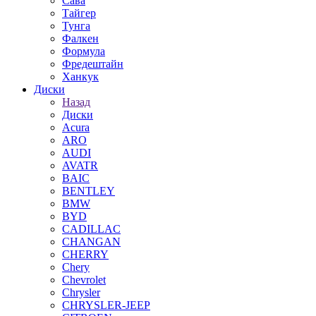
Сава
Тайгер
Тунга
Фалкен
Формула
Фредештайн
Ханкук
Диски
Назад
Диски
Acura
ARO
AUDI
AVATR
BAIC
BENTLEY
BMW
BYD
CADILLAC
CHANGAN
CHERRY
Chery
Chevrolet
Chrysler
CHRYSLER-JEEP