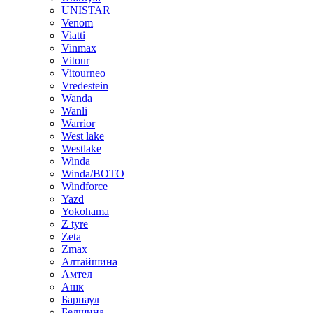
UNISTAR
Venom
Viatti
Vinmax
Vitour
Vitourneo
Vredestein
Wanda
Wanli
Warrior
West lake
Westlake
Winda
Winda/BOTO
Windforce
Yazd
Yokohama
Z tyre
Zeta
Zmax
Алтайшина
Амтел
Ашк
Барнаул
Белшина