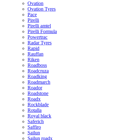
Ovation
Ovation Tyres
Pace
Pirelli
Pirelli amtel
Pirelli Formula
Powertrac
Radar Tyres
Rapid
Rauffan
Riken
Roadboss
Roadcruza
Roadking
Roadmarch
Roador
Roadstone
Roadx
Rockblade
Rotalla
Royal black
Saferich
Saffiro
Sailun
Sailun roadx