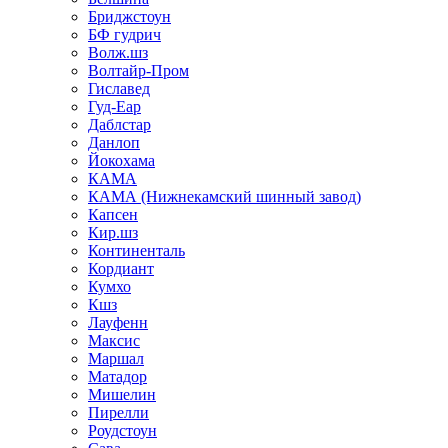
Бриджстоун
БФ гудрич
Волж.шз
Волтайр-Пром
Гиславед
Гуд-Еар
Даблстар
Данлоп
Йокохама
КАМА
КАМА (Нижнекамский шинный завод)
Капсен
Кир.шз
Континенталь
Кордиант
Кумхо
Кшз
Лауфенн
Максис
Маршал
Матадор
Мишелин
Пирелли
Роудстоун