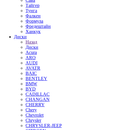
Сава
Тайгер
Тунга
Фалкен
Формула
Фредештайн
Ханкук
Диски
Назад
Диски
Acura
ARO
AUDI
AVATR
BAIC
BENTLEY
BMW
BYD
CADILLAC
CHANGAN
CHERRY
Chery
Chevrolet
Chrysler
CHRYSLER-JEEP