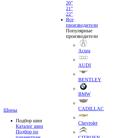
20"
21"
22"
Все
производители
Популярные
производители
Acura
AUDI
BENTLEY
BMW
CADILLAC
Шины
Подбор шин
Chevrolet
Каталог шин
Подбор по
параметрам
CITROEN