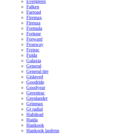
Evergreen
Falken
Farroad
Firemax
Firenza
Formula
Fortune
Forward
Fronway
Frztrac
Fulda
Galaxia
General
General tire
Gislaved
Goodride
Goodyear
Greentrac
Grenlander
Gripmax
Gt radial
Habilead
Haida
Hankook
Hankook laufenn