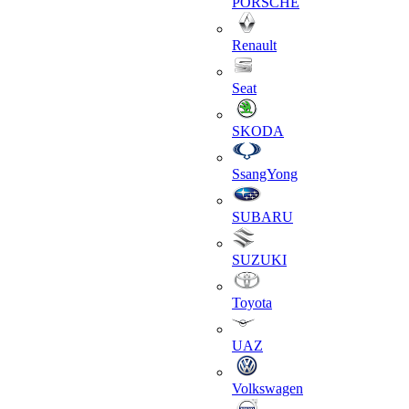
PORSCHE
Renault
Seat
SKODA
SsangYong
SUBARU
SUZUKI
Toyota
UAZ
Volkswagen