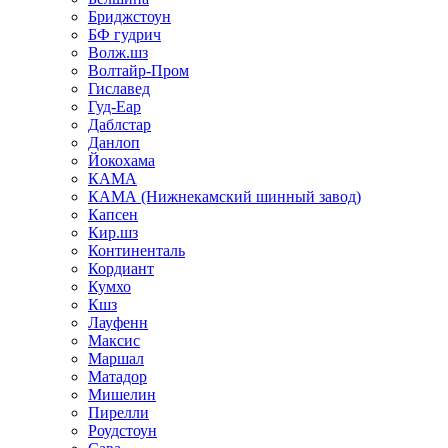
Бриджстоун
БФ гудрич
Волж.шз
Волтайр-Пром
Гиславед
Гуд-Еар
Даблстар
Данлоп
Йокохама
КАМА
КАМА (Нижнекамский шинный завод)
Капсен
Кир.шз
Континенталь
Кордиант
Кумхо
Кшз
Лауфенн
Максис
Маршал
Матадор
Мишелин
Пирелли
Роудстоун