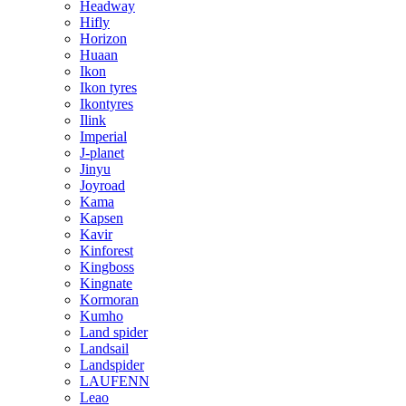
Headway
Hifly
Horizon
Huaan
Ikon
Ikon tyres
Ikontyres
Ilink
Imperial
J-planet
Jinyu
Joyroad
Kama
Kapsen
Kavir
Kinforest
Kingboss
Kingnate
Kormoran
Kumho
Land spider
Landsail
Landspider
LAUFENN
Leao