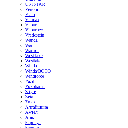
UNISTAR
Venom
Viatti
Vinmax
Vitour
Vitourneo
Vredestein
Wanda
Wanli
Warrior
West lake
Westlake
Winda
Winda/BOTO
Windforce
Yazd
Yokohama
Z tyre
Zeta
Zmax
Алтайшина
Амтел
Ашк
Барнаул
Белшина