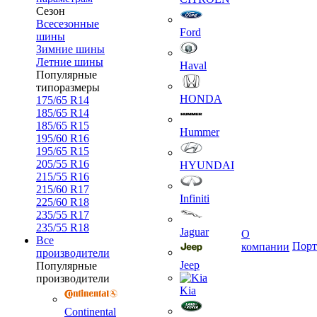
Сезон
Всесезонные
Ford
шины
Зимние шины
Летние шины
Haval
Популярные
типоразмеры
HONDA
175/65 R14
185/65 R14
185/65 R15
Hummer
195/60 R16
195/65 R15
205/55 R16
HYUNDAI
215/55 R16
215/60 R17
Infiniti
225/60 R18
235/55 R17
235/55 R18
Jaguar
О
Все
Порт
компании
производители
Jeep
Популярные
производители
Kia
Continental