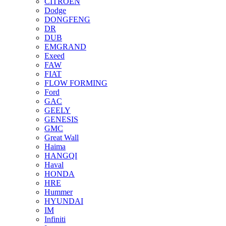
CITROEN
Dodge
DONGFENG
DR
DUB
EMGRAND
Exeed
FAW
FIAT
FLOW FORMING
Ford
GAC
GEELY
GENESIS
GMC
Great Wall
Haima
HANGQI
Haval
HONDA
HRE
Hummer
HYUNDAI
IM
Infiniti