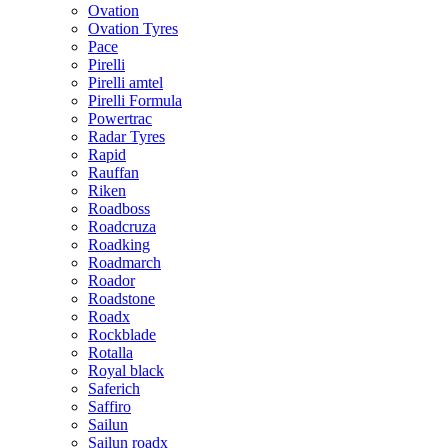
Ovation
Ovation Tyres
Pace
Pirelli
Pirelli amtel
Pirelli Formula
Powertrac
Radar Tyres
Rapid
Rauffan
Riken
Roadboss
Roadcruza
Roadking
Roadmarch
Roador
Roadstone
Roadx
Rockblade
Rotalla
Royal black
Saferich
Saffiro
Sailun
Sailun roadx