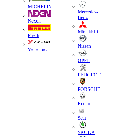
MICHELIN
Mercedes-
Benz
Nexen
Mitsubishi
Pirelli
Nissan
Yokohama
OPEL
PEUGEOT
PORSCHE
Renault
Seat
SKODA