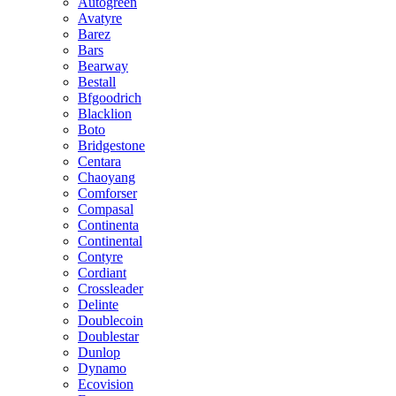
Autogreen
Avatyre
Barez
Bars
Bearway
Bestall
Bfgoodrich
Blacklion
Boto
Bridgestone
Centara
Chaoyang
Comforser
Compasal
Continenta
Continental
Contyre
Cordiant
Crossleader
Delinte
Doublecoin
Doublestar
Dunlop
Dynamo
Ecovision