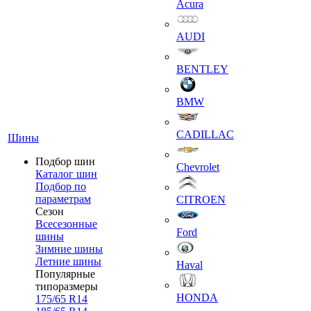
Acura
AUDI
BENTLEY
BMW
CADILLAC
Шины
Подбор шин
Chevrolet
Каталог шин
Подбор по
параметрам
CITROEN
Сезон
Всесезонные
Ford
шины
Зимние шины
Летние шины
Haval
Популярные
типоразмеры
HONDA
175/65 R14