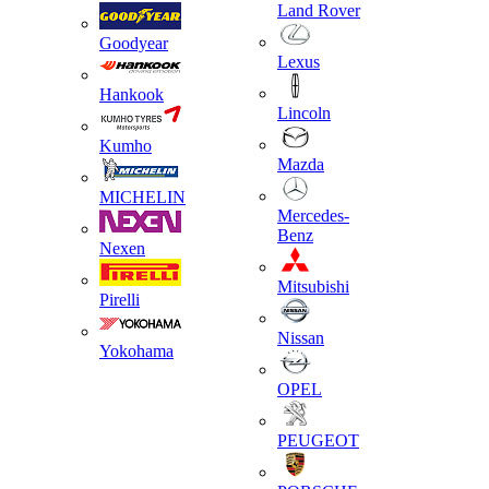
Land Rover
Goodyear
Lexus
Hankook
Lincoln
Kumho
Mazda
MICHELIN
Mercedes-
Benz
Nexen
Mitsubishi
Pirelli
Nissan
Yokohama
OPEL
PEUGEOT