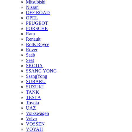
Mitsubishi
Nissan
OFF ROAD
OPEL
PEUGEOT
PORSCHE
Ram
Renault
Rolls-Royce
Rover
Saab
Seat
SKODA
SSANG YONG
SsangYong
SUBARU
SUZUKI
TANK
TESLA
Toyota
UAZ
Volkswagen
Volvo
VOSSEN
VOYAH