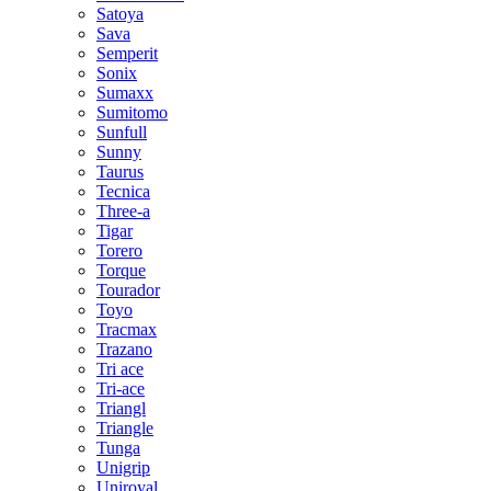
Satoya
Sava
Semperit
Sonix
Sumaxx
Sumitomo
Sunfull
Sunny
Taurus
Tecnica
Three-a
Tigar
Torero
Torque
Tourador
Toyo
Tracmax
Trazano
Tri ace
Tri-ace
Triangl
Triangle
Tunga
Unigrip
Uniroyal