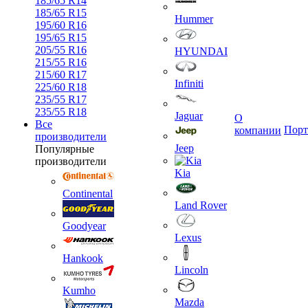
185/65 R14
185/65 R15
Hummer
195/60 R16
195/65 R15
205/55 R16
HYUNDAI
215/55 R16
215/60 R17
Infiniti
225/60 R18
235/55 R17
235/55 R18
Jaguar
О
Все
Порт
компании
производители
Jeep
Популярные
производители
Kia
Continental
Land Rover
Goodyear
Lexus
Hankook
Lincoln
Kumho
Mazda