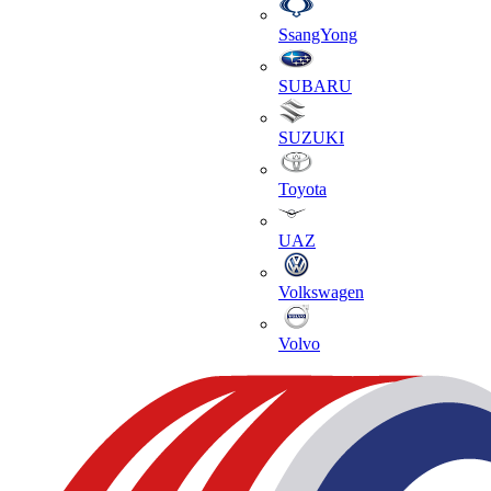
SsangYong
SUBARU
SUZUKI
Toyota
UAZ
Volkswagen
Volvo