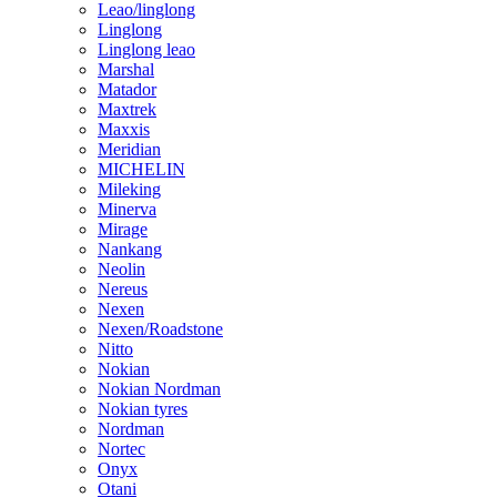
Leao/linglong
Linglong
Linglong leao
Marshal
Matador
Maxtrek
Maxxis
Meridian
MICHELIN
Mileking
Minerva
Mirage
Nankang
Neolin
Nereus
Nexen
Nexen/Roadstone
Nitto
Nokian
Nokian Nordman
Nokian tyres
Nordman
Nortec
Onyx
Otani