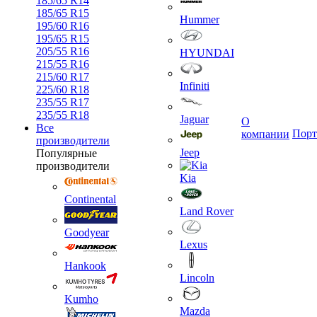
185/65 R14
185/65 R15
Hummer
195/60 R16
195/65 R15
205/55 R16
HYUNDAI
215/55 R16
215/60 R17
Infiniti
225/60 R18
235/55 R17
235/55 R18
Jaguar
О
Все
Порт
компании
производители
Jeep
Популярные
производители
Kia
Continental
Land Rover
Goodyear
Lexus
Hankook
Lincoln
Kumho
Mazda