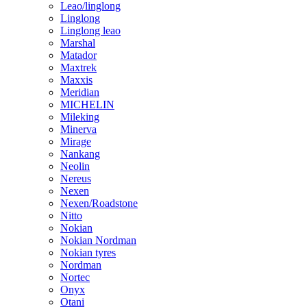
Leao/linglong
Linglong
Linglong leao
Marshal
Matador
Maxtrek
Maxxis
Meridian
MICHELIN
Mileking
Minerva
Mirage
Nankang
Neolin
Nereus
Nexen
Nexen/Roadstone
Nitto
Nokian
Nokian Nordman
Nokian tyres
Nordman
Nortec
Onyx
Otani