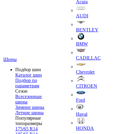
Acura
AUDI
BENTLEY
BMW
CADILLAC
Шины
Подбор шин
Chevrolet
Каталог шин
Подбор по
параметрам
CITROEN
Сезон
Всесезонные
Ford
шины
Зимние шины
Летние шины
Haval
Популярные
типоразмеры
HONDA
175/65 R14