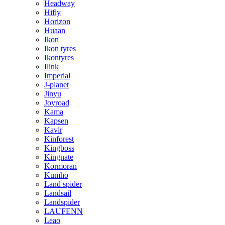
Headway
Hifly
Horizon
Huaan
Ikon
Ikon tyres
Ikontyres
Ilink
Imperial
J-planet
Jinyu
Joyroad
Kama
Kapsen
Kavir
Kinforest
Kingboss
Kingnate
Kormoran
Kumho
Land spider
Landsail
Landspider
LAUFENN
Leao