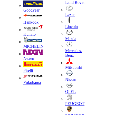
Land Rover
Goodyear
Lexus
Hankook
Lincoln
Kumho
Mazda
MICHELIN
Mercedes-
Benz
Nexen
Mitsubishi
Pirelli
Nissan
Yokohama
OPEL
PEUGEOT