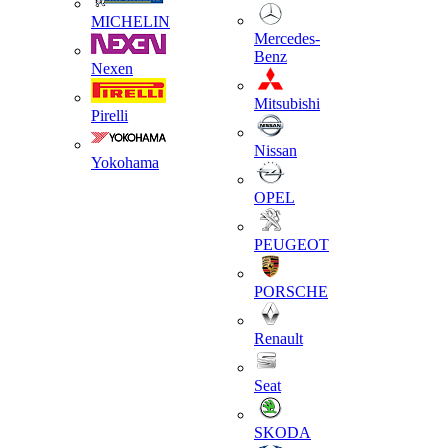
MICHELIN
Mercedes-
Benz
Nexen
Mitsubishi
Pirelli
Nissan
Yokohama
OPEL
PEUGEOT
PORSCHE
Renault
Seat
SKODA