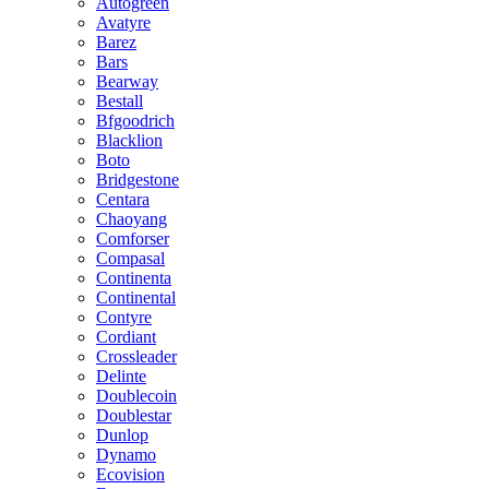
Autogreen
Avatyre
Barez
Bars
Bearway
Bestall
Bfgoodrich
Blacklion
Boto
Bridgestone
Centara
Chaoyang
Comforser
Compasal
Continenta
Continental
Contyre
Cordiant
Crossleader
Delinte
Doublecoin
Doublestar
Dunlop
Dynamo
Ecovision