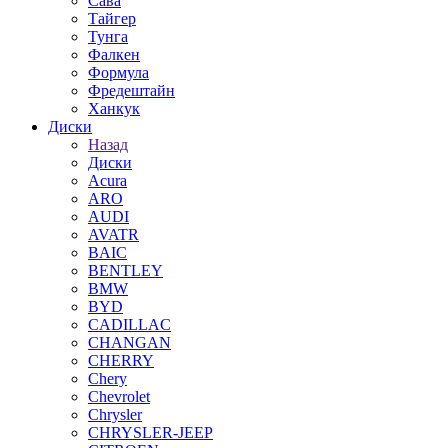
Сава
Тайгер
Тунга
Фалкен
Формула
Фредештайн
Ханкук
Диски
Назад
Диски
Acura
ARO
AUDI
AVATR
BAIC
BENTLEY
BMW
BYD
CADILLAC
CHANGAN
CHERRY
Chery
Chevrolet
Chrysler
CHRYSLER-JEEP