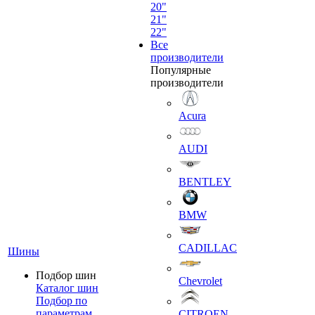
20"
21"
22"
Все
производители
Популярные
производители
Acura
AUDI
BENTLEY
BMW
CADILLAC
Шины
Подбор шин
Chevrolet
Каталог шин
Подбор по
параметрам
CITROEN