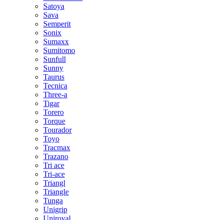
Satoya
Sava
Semperit
Sonix
Sumaxx
Sumitomo
Sunfull
Sunny
Taurus
Tecnica
Three-a
Tigar
Torero
Torque
Tourador
Toyo
Tracmax
Trazano
Tri ace
Tri-ace
Triangl
Triangle
Tunga
Unigrip
Uniroyal