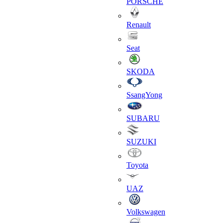
PORSCHE
Renault
Seat
SKODA
SsangYong
SUBARU
SUZUKI
Toyota
UAZ
Volkswagen