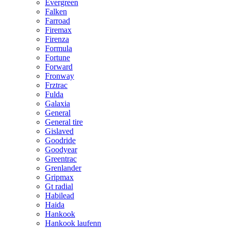
Evergreen
Falken
Farroad
Firemax
Firenza
Formula
Fortune
Forward
Fronway
Frztrac
Fulda
Galaxia
General
General tire
Gislaved
Goodride
Goodyear
Greentrac
Grenlander
Gripmax
Gt radial
Habilead
Haida
Hankook
Hankook laufenn