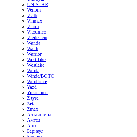
UNISTAR
Venom
Viatti
Vinmax
Vitour
Vitourneo
Vredestein
Wanda
Wanli
Warrior
West lake
Westlake
Winda
Winda/BOTO
Windforce
Yazd
Yokohama
Z tyre
Zeta
Zmax
Алтайшина
Амтел
Ашк
Барнаул
Белшина