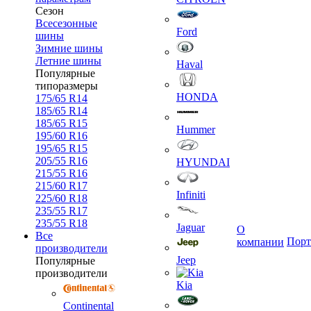
Сезон
Всесезонные
Ford
шины
Зимние шины
Летние шины
Haval
Популярные
типоразмеры
HONDA
175/65 R14
185/65 R14
185/65 R15
Hummer
195/60 R16
195/65 R15
205/55 R16
HYUNDAI
215/55 R16
215/60 R17
Infiniti
225/60 R18
235/55 R17
235/55 R18
Jaguar
О
Все
Порт
компании
производители
Jeep
Популярные
производители
Kia
Continental