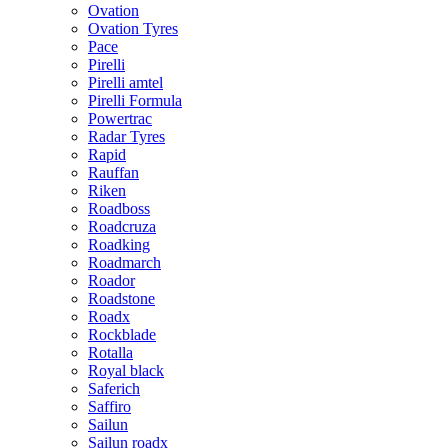
Ovation
Ovation Tyres
Pace
Pirelli
Pirelli amtel
Pirelli Formula
Powertrac
Radar Tyres
Rapid
Rauffan
Riken
Roadboss
Roadcruza
Roadking
Roadmarch
Roador
Roadstone
Roadx
Rockblade
Rotalla
Royal black
Saferich
Saffiro
Sailun
Sailun roadx