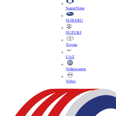
SsangYong
SUBARU
SUZUKI
Toyota
UAZ
Volkswagen
Volvo