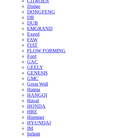
CITROEN
Dodge
DONGFENG
DR
DUB
EMGRAND
Exeed
FAW
FIAT
FLOW FORMING
Ford
GAC
GEELY
GENESIS
GMC
Great Wall
Haima
HANGQI
Haval
HONDA
HRE
Hummer
HYUNDAI
IM
Infiniti