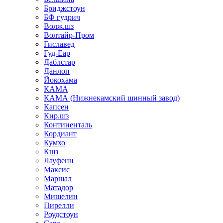
Бриджстоун
БФ гудрич
Волж.шз
Волтайр-Пром
Гиславед
Гуд-Еар
Даблстар
Данлоп
Йокохама
КАМА
КАМА (Нижнекамский шинный завод)
Капсен
Кир.шз
Континенталь
Кордиант
Кумхо
Кшз
Лауфенн
Максис
Маршал
Матадор
Мишелин
Пирелли
Роудстоун