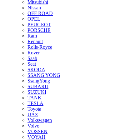
Mitsubishi
Nissan
OFF ROAD
OPEL
PEUGEOT
PORSCHE
Ram
Renault
Rolls-Royce
Rover
Saab
Seat
SKODA
SSANG YONG
SsangYong
SUBARU
SUZUKI
TANK
TESLA
Toyota
UAZ
Volkswagen
Volvo
VOSSEN
VOYAH