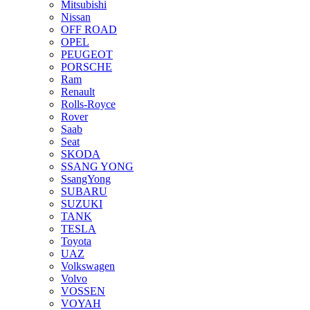
Mitsubishi
Nissan
OFF ROAD
OPEL
PEUGEOT
PORSCHE
Ram
Renault
Rolls-Royce
Rover
Saab
Seat
SKODA
SSANG YONG
SsangYong
SUBARU
SUZUKI
TANK
TESLA
Toyota
UAZ
Volkswagen
Volvo
VOSSEN
VOYAH