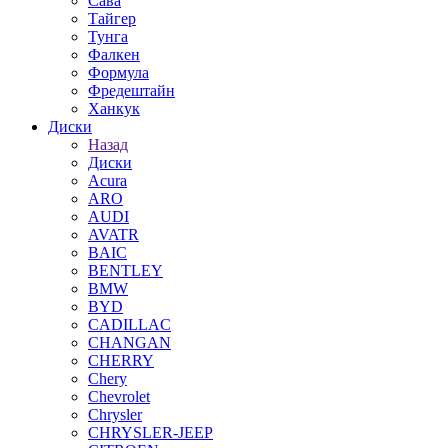
Сава
Тайгер
Тунга
Фалкен
Формула
Фредештайн
Ханкук
Диски
Назад
Диски
Acura
ARO
AUDI
AVATR
BAIC
BENTLEY
BMW
BYD
CADILLAC
CHANGAN
CHERRY
Chery
Chevrolet
Chrysler
CHRYSLER-JEEP