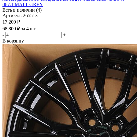
d67.1 MATT GREY
Есть в наличии (4)
Артикул: 265513
17 200
₽
68 800 ₽ за 4 шт.
-
+
В корзину