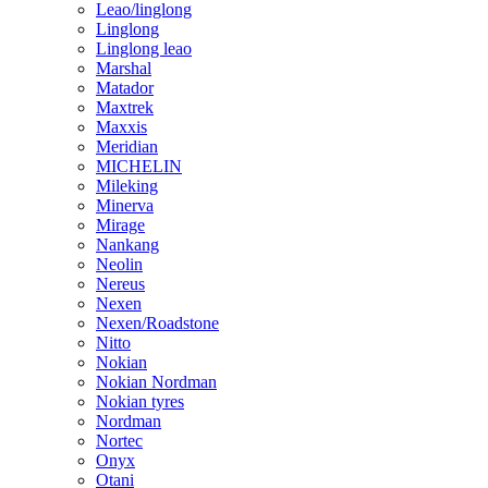
Leao/linglong
Linglong
Linglong leao
Marshal
Matador
Maxtrek
Maxxis
Meridian
MICHELIN
Mileking
Minerva
Mirage
Nankang
Neolin
Nereus
Nexen
Nexen/Roadstone
Nitto
Nokian
Nokian Nordman
Nokian tyres
Nordman
Nortec
Onyx
Otani