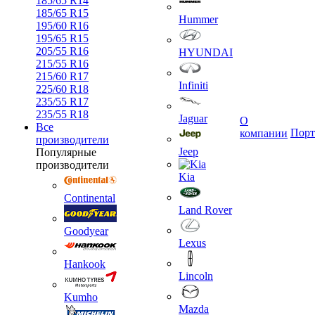
185/65 R14
185/65 R15
Hummer
195/60 R16
195/65 R15
205/55 R16
HYUNDAI
215/55 R16
215/60 R17
Infiniti
225/60 R18
235/55 R17
235/55 R18
Jaguar
О
Все
Порт
компании
производители
Jeep
Популярные
производители
Kia
Continental
Land Rover
Goodyear
Lexus
Hankook
Lincoln
Kumho
Mazda