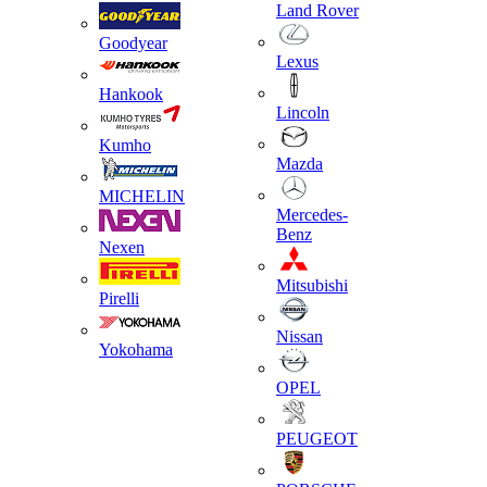
Land Rover
Goodyear
Lexus
Hankook
Lincoln
Kumho
Mazda
MICHELIN
Mercedes-
Benz
Nexen
Mitsubishi
Pirelli
Nissan
Yokohama
OPEL
PEUGEOT