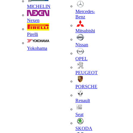
MICHELIN
Mercedes-
Benz
Nexen
Mitsubishi
Pirelli
Nissan
Yokohama
OPEL
PEUGEOT
PORSCHE
Renault
Seat
SKODA