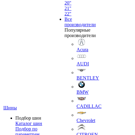
20"
21"
22"
Все
производители
Популярные
производители
Acura
AUDI
BENTLEY
BMW
CADILLAC
Шины
Подбор шин
Chevrolet
Каталог шин
Подбор по
параметрам
CITROEN