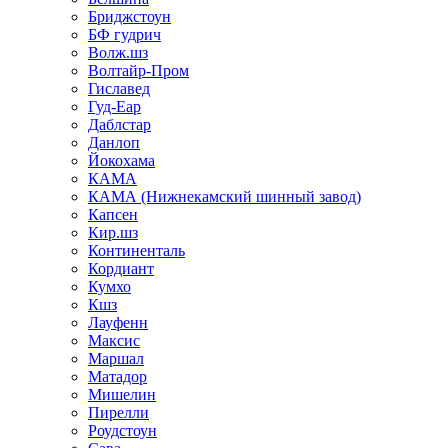
Бриджстоун
БФ гудрич
Волж.шз
Волтайр-Пром
Гиславед
Гуд-Еар
Даблстар
Данлоп
Йокохама
КАМА
КАМА (Нижнекамский шинный завод)
Капсен
Кир.шз
Континенталь
Кордиант
Кумхо
Кшз
Лауфенн
Максис
Маршал
Матадор
Мишелин
Пирелли
Роудстоун