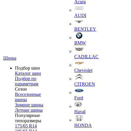
Acura
AUDI
BENTLEY
BMW
CADILLAC
Шины
Подбор шин
Chevrolet
Каталог шин
Подбор по
параметрам
CITROEN
Сезон
Всесезонные
Ford
шины
Зимние шины
Летние шины
Haval
Популярные
типоразмеры
HONDA
175/65 R14