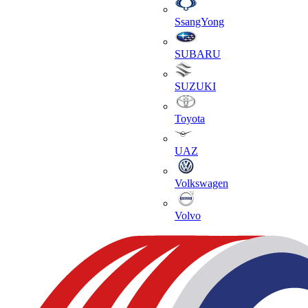
SsangYong
SUBARU
SUZUKI
Toyota
UAZ
Volkswagen
Volvo