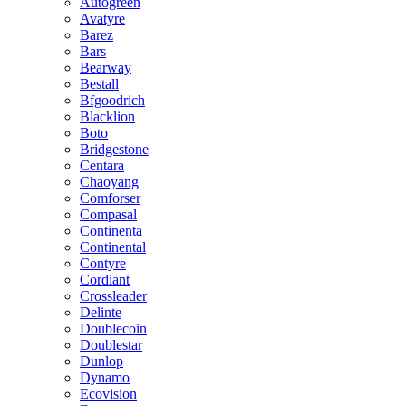
Autogreen
Avatyre
Barez
Bars
Bearway
Bestall
Bfgoodrich
Blacklion
Boto
Bridgestone
Centara
Chaoyang
Comforser
Compasal
Continenta
Continental
Contyre
Cordiant
Crossleader
Delinte
Doublecoin
Doublestar
Dunlop
Dynamo
Ecovision