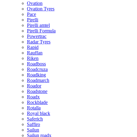
Ovation
Ovation Tyres
Pace
Pirelli
Pirelli amtel
Pirelli Formula
Powertrac
Radar Tyres
Rapid
Rauffan
Riken
Roadboss
Roadcruza
Roadking
Roadmarch
Roador
Roadstone
Roadx
Rockblade
Rotalla
Royal black
Saferich
Saffiro
Sailun
Sailun roadx