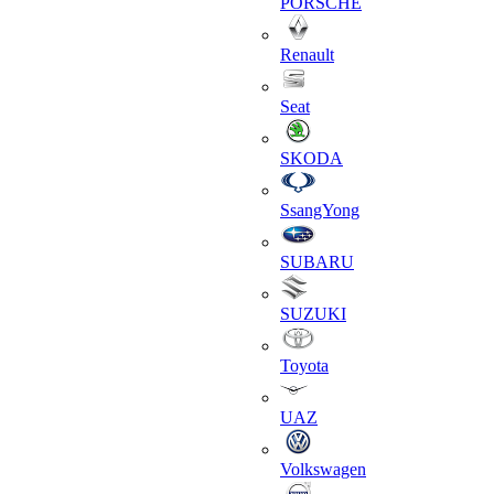
PORSCHE
Renault
Seat
SKODA
SsangYong
SUBARU
SUZUKI
Toyota
UAZ
Volkswagen