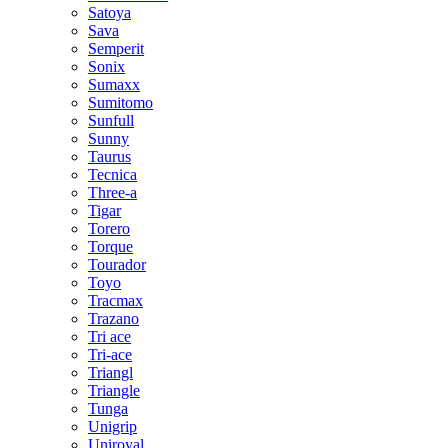
Satoya
Sava
Semperit
Sonix
Sumaxx
Sumitomo
Sunfull
Sunny
Taurus
Tecnica
Three-a
Tigar
Torero
Torque
Tourador
Toyo
Tracmax
Trazano
Tri ace
Tri-ace
Triangl
Triangle
Tunga
Unigrip
Uniroyal