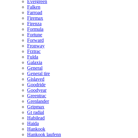
Evergreen
Falken
Farroad
Firemax
Firenza
Formula
Fortune
Forward
Fronway
Frztrac
Fulda
Galaxia
General
General tire
Gislaved
Goodride
Goodyear
Greentrac
Grenlander
Gripmax
Gt radial
Habilead
Haida
Hankook
Hankook laufenn