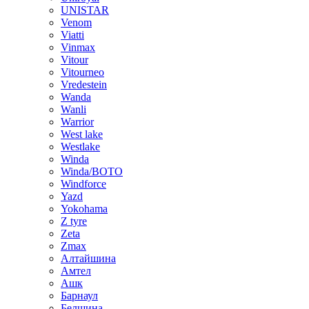
UNISTAR
Venom
Viatti
Vinmax
Vitour
Vitourneo
Vredestein
Wanda
Wanli
Warrior
West lake
Westlake
Winda
Winda/BOTO
Windforce
Yazd
Yokohama
Z tyre
Zeta
Zmax
Алтайшина
Амтел
Ашк
Барнаул
Белшина