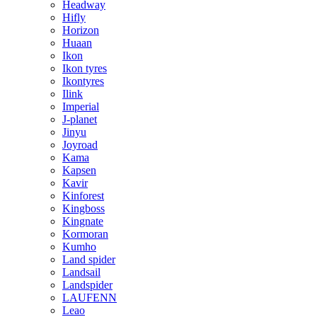
Headway
Hifly
Horizon
Huaan
Ikon
Ikon tyres
Ikontyres
Ilink
Imperial
J-planet
Jinyu
Joyroad
Kama
Kapsen
Kavir
Kinforest
Kingboss
Kingnate
Kormoran
Kumho
Land spider
Landsail
Landspider
LAUFENN
Leao