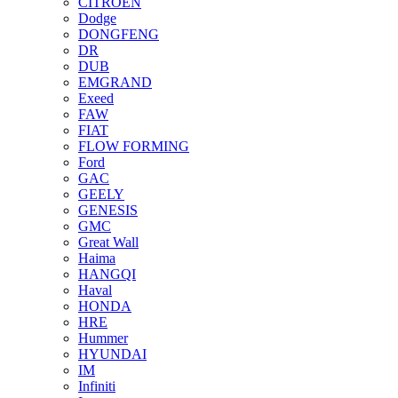
CITROEN
Dodge
DONGFENG
DR
DUB
EMGRAND
Exeed
FAW
FIAT
FLOW FORMING
Ford
GAC
GEELY
GENESIS
GMC
Great Wall
Haima
HANGQI
Haval
HONDA
HRE
Hummer
HYUNDAI
IM
Infiniti