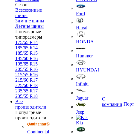
Сезон
Всесезонные
Ford
шины
Зимние шины
Летние шины
Haval
Популярные
типоразмеры
HONDA
175/65 R14
185/65 R14
185/65 R15
Hummer
195/60 R16
195/65 R15
205/55 R16
HYUNDAI
215/55 R16
215/60 R17
Infiniti
225/60 R18
235/55 R17
235/55 R18
Jaguar
О
Все
Порт
компании
производители
Jeep
Популярные
производители
Kia
Continental