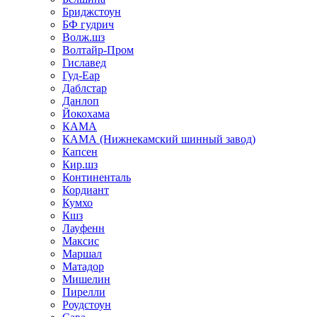
Бриджстоун
БФ гудрич
Волж.шз
Волтайр-Пром
Гиславед
Гуд-Еар
Даблстар
Данлоп
Йокохама
КАМА
КАМА (Нижнекамский шинный завод)
Капсен
Кир.шз
Континенталь
Кордиант
Кумхо
Кшз
Лауфенн
Максис
Маршал
Матадор
Мишелин
Пирелли
Роудстоун