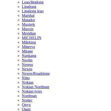
Leao/linglong
Linglong
Linglong leao
Marshal
Matador
Maxtrek
Maxxis
Meridian
MICHELIN
Mileking
Minerva
Mirage
Nankang
Neolin
Nereus
Nexen
Nexen/Roadstone
Nitto
Nokian
Nokian Nordman
Nokian tyres
Nordman
Nortec
Onyx
Otani