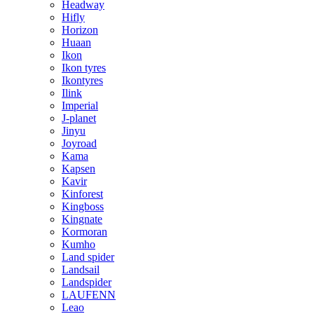
Headway
Hifly
Horizon
Huaan
Ikon
Ikon tyres
Ikontyres
Ilink
Imperial
J-planet
Jinyu
Joyroad
Kama
Kapsen
Kavir
Kinforest
Kingboss
Kingnate
Kormoran
Kumho
Land spider
Landsail
Landspider
LAUFENN
Leao