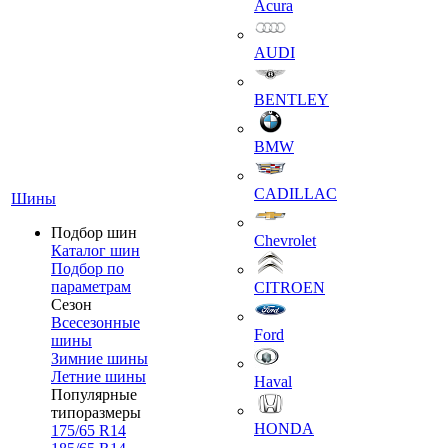
Acura
AUDI
BENTLEY
BMW
CADILLAC
Шины
Подбор шин
Chevrolet
Каталог шин
Подбор по
параметрам
CITROEN
Сезон
Всесезонные
Ford
шины
Зимние шины
Летние шины
Haval
Популярные
типоразмеры
HONDA
175/65 R14