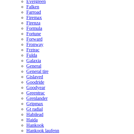
Evergreen
Falken
Farroad
Firemax
Firenza
Formula
Fortune
Forward
Fronway
Frztrac
Fulda
Galaxia
General
General tire
Gislaved
Goodride
Goodyear
Greentrac
Grenlander
Gripmax
Gt radial
Habilead
Haida
Hankook
Hankook laufenn