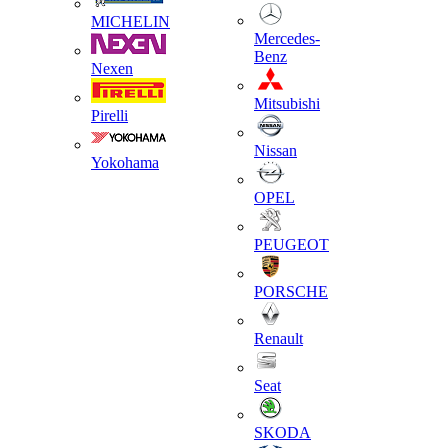
MICHELIN
Mercedes-
Benz
Nexen
Mitsubishi
Pirelli
Nissan
Yokohama
OPEL
PEUGEOT
PORSCHE
Renault
Seat
SKODA