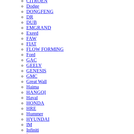
CITROEN
Dodge
DONGFENG
DR
DUB
EMGRAND
Exeed
FAW
FIAT
FLOW FORMING
Ford
GAC
GEELY
GENESIS
GMC
Great Wall
Haima
HANGQI
Haval
HONDA
HRE
Hummer
HYUNDAI
IM
Infiniti