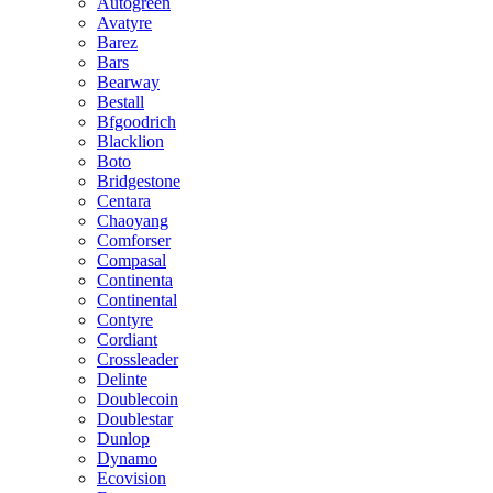
Autogreen
Avatyre
Barez
Bars
Bearway
Bestall
Bfgoodrich
Blacklion
Boto
Bridgestone
Centara
Chaoyang
Comforser
Compasal
Continenta
Continental
Contyre
Cordiant
Crossleader
Delinte
Doublecoin
Doublestar
Dunlop
Dynamo
Ecovision