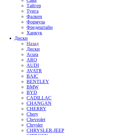
Сава
Тайгер
Тунга
Фалкен
Формула
Фредештайн
Ханкук
Диски
Назад
Диски
Acura
ARO
AUDI
AVATR
BAIC
BENTLEY
BMW
BYD
CADILLAC
CHANGAN
CHERRY
Chery
Chevrolet
Chrysler
CHRYSLER-JEEP