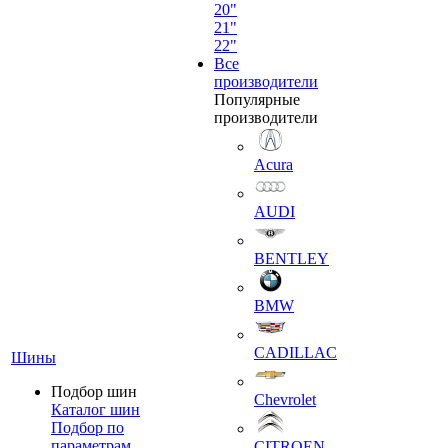
20"
21"
22"
Все
производители
Популярные
производители
Acura
AUDI
BENTLEY
BMW
CADILLAC
Шины
Подбор шин
Chevrolet
Каталог шин
Подбор по
параметрам
CITROEN