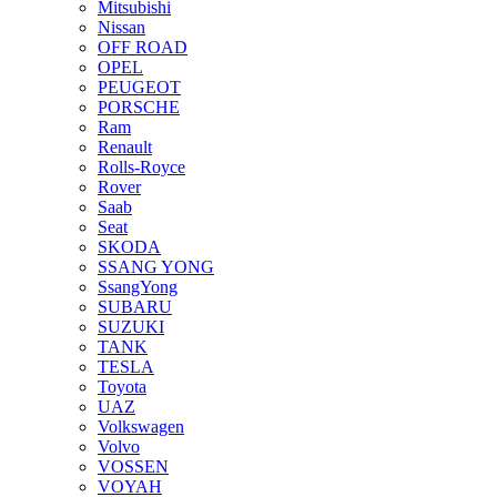
Mitsubishi
Nissan
OFF ROAD
OPEL
PEUGEOT
PORSCHE
Ram
Renault
Rolls-Royce
Rover
Saab
Seat
SKODA
SSANG YONG
SsangYong
SUBARU
SUZUKI
TANK
TESLA
Toyota
UAZ
Volkswagen
Volvo
VOSSEN
VOYAH