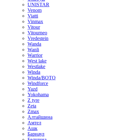
UNISTAR
Venom
Viatti
Vinmax
Vitour
Vitourneo
Vredestein
Wanda
Wanli
Warrior
West lake
Westlake
Winda
Winda/BOTO
Windforce
Yazd
Yokohama
Z tyre
Zeta
Zmax
Алтайшина
Амтел
Ашк
Барнаул
Белшина