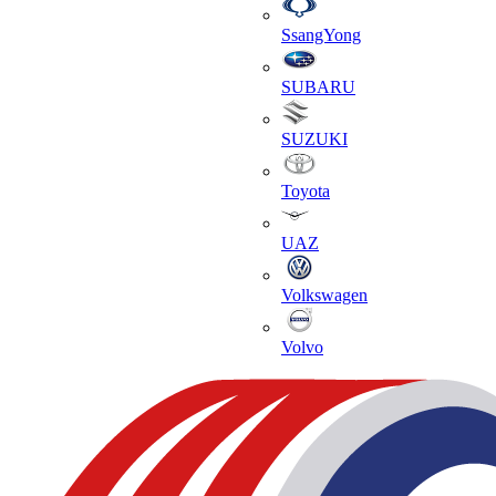
SsangYong
SUBARU
SUZUKI
Toyota
UAZ
Volkswagen
Volvo