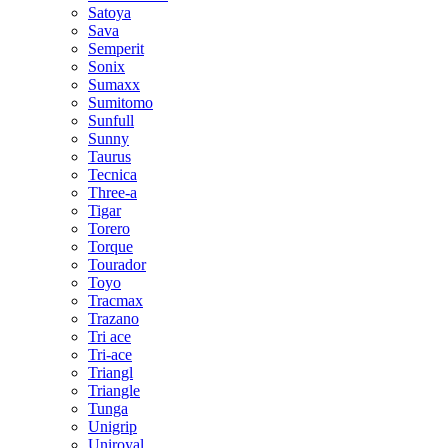
Satoya
Sava
Semperit
Sonix
Sumaxx
Sumitomo
Sunfull
Sunny
Taurus
Tecnica
Three-a
Tigar
Torero
Torque
Tourador
Toyo
Tracmax
Trazano
Tri ace
Tri-ace
Triangl
Triangle
Tunga
Unigrip
Uniroyal