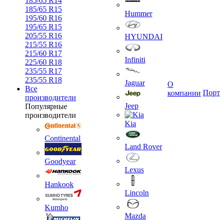
185/65 R14
185/65 R15
Hummer
195/60 R16
195/65 R15
205/55 R16
HYUNDAI
215/55 R16
215/60 R17
Infiniti
225/60 R18
235/55 R17
235/55 R18
Jaguar
О
Все
Порт
компании
производители
Jeep
Популярные
производители
Kia
Continental
Land Rover
Goodyear
Lexus
Hankook
Lincoln
Kumho
Mazda