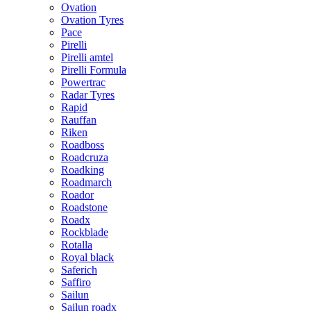
Ovation
Ovation Tyres
Pace
Pirelli
Pirelli amtel
Pirelli Formula
Powertrac
Radar Tyres
Rapid
Rauffan
Riken
Roadboss
Roadcruza
Roadking
Roadmarch
Roador
Roadstone
Roadx
Rockblade
Rotalla
Royal black
Saferich
Saffiro
Sailun
Sailun roadx