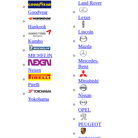
Land Rover
Goodyear
Lexus
Hankook
Lincoln
Kumho
Mazda
MICHELIN
Mercedes-
Benz
Nexen
Mitsubishi
Pirelli
Nissan
Yokohama
OPEL
PEUGEOT