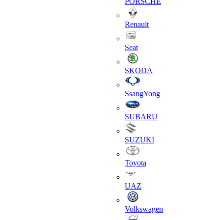
PORSCHE
Renault
Seat
SKODA
SsangYong
SUBARU
SUZUKI
Toyota
UAZ
Volkswagen