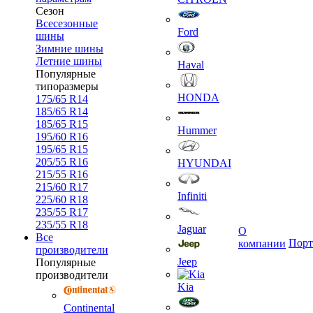
Сезон
Всесезонные
Ford
шины
Зимние шины
Летние шины
Haval
Популярные
типоразмеры
HONDA
175/65 R14
185/65 R14
185/65 R15
Hummer
195/60 R16
195/65 R15
205/55 R16
HYUNDAI
215/55 R16
215/60 R17
Infiniti
225/60 R18
235/55 R17
235/55 R18
Jaguar
О
Все
Порт
компании
производители
Jeep
Популярные
производители
Kia
Continental